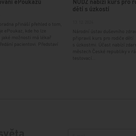
ování ePoukazů
NUDZ nabízí kurs pro r
dětí s úzkostí
4
13. 12. 2024
radna přináší přehled o tom,
je ePoukaz, kde ho lze
Národní ústav duševního zdra
a jaké možnosti má lékař
připravil kurs pro rodiče dětí
předání pacientovi. Představí
s úzkostmi. Účast nabízí zdar
městech České republiky v r
testovací…
 světa