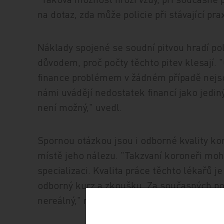
na dotaz, zda může policie při stávající pr
Náklady spojené se soudní pitvou hradí pol
důvodem, proč počty těchto pitev klesají. "
finance problémem v žádném případě nejsou
námi uvádějí nedostatek financí jako jedin
není možný," uvedl.
Spornou otázkou jsou i odborné kvality koro
místě jeho nálezu. "Takzvaní koroneři moh
specializaci. Kvalita práce těchto lékařů j
odborný kurz a zkoušku. Za současných p
nereálný," míní Vorel.