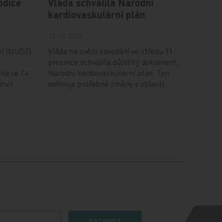
odiče
Vláda schválila Národní
kardiovaskulární plán
12. 12. 2024
ví (NUDZ)
Vláda na svém zasedání ve středu 11.
prosince schválila důležitý dokument,
ma ve 14
Národní kardiovaskulární plán. Ten
ámci
definuje potřebné změny v oblasti…
POTVRDIT