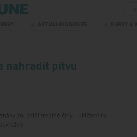
O
GRESY
AKTUÁLNÍ DISKUZE
KURZY A 
…
 nahradit pitvu
znány ani další trestné činy - ublížení na
ebevraždě.