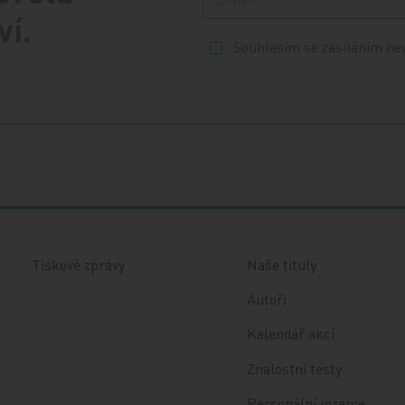
ví.
Souhlasím se zasíláním ne
Tiskové zprávy
Naše tituly
Autoři
Kalendář akcí
Znalostní testy
Personální inzerce