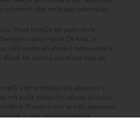
axi vyhodnotit část vražd jako sebevraždy.
icie. Právě to může být podle Vorla
Centrální složky Policie ČR tvrdí, že
, nižší složky při přímých rozhovorech s
ý důvod. On ostatně jiný důvod snad ani
nerů, kteří prohlížejí tělo jako první v
ou mít podle stávajícího zákona jakoukoli
e rozdílná. Přinejmenším by měli absolvovat
odmínek je však takový požadavek