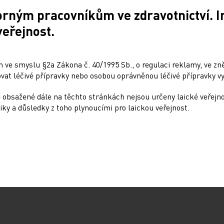
dí zdravotní pitvu, zda na místo přivolá
orným pracovníkům ve zdravotnictví. 
 lékaři správné a úplné informace. Když pitvu
veřejnost.
ho lékařství vůbec nedostane.
 ve smyslu §2a Zákona č. 40/1995 Sb., o regulaci reklamy, ve zněn
rajích výrazně poklesl v souvislosti s
at léčivé přípravky nebo osobou oprávněnou léčivé přípravky vy
erý umožňuje různé interpretace toho, kdy
 obsažené dále na těchto stránkách nejsou určeny laické veřejn
iky a důsledky z toho plynoucími pro laickou veřejnost.
 existuje 14. Zatímco v Praze jsou hned
na Vysočině není ani jediné. Podle Vorla
krývají soudní lékaři ze sousedních krajů.