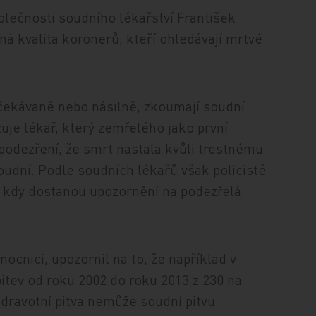
lečnosti soudního lékařství František
ná kvalita koronerů, kteří ohledávají mrtvé
eočekávaně nebo násilně, zkoumají soudní
izuje lékař, který zemřelého jako první
 podezření, že smrt nastala kvůli trestnému
soudní. Podle soudních lékařů však policisté
h, kdy dostanou upozornění na podezřelá
ocnici, upozornil na to, že například v
itev od roku 2002 do roku 2013 z 230 na
 zdravotní pitva nemůže soudní pitvu