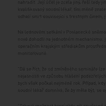
nahradit. Její účel je zcela jiný, řeší tedy 
kvalifikovaný soudní lékař, tím méně znalec
odhalí smrt související s trestným činem, 
Na lednovém setkání v Poslanecké sněmovn
nově dohodli na jednotném mechanismu, ja
operačním krajským střediskům prostředni
monitorované.
"Dá se říct, že od zmíněného semináře lze 
nejasnosti ve způsobu hlášení podezřelých
bych však počkal nejméně rok. Případ, kdy 
soudní lékař domnívá, že by měla být, se op
"Taková možnost hrozí vždy, při současné p