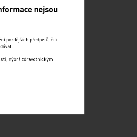
Informace nejsou
í pozdějších předpisů, čili
dávat.
osti, nýbrž zdravotnickým