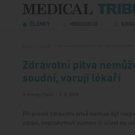
Přeskočit na obsah
ČLÁNKY
MEDISEKCE
KON
Domů
Články
Zdravotní pitva nemůže nahradit pitvu soudní
Zdravotní pitva nemůže
soudní, varují lékaři
3 minuty čtení
2. 3. 2015
Při prosté zdravotní pitvě nemusí být rozpo
zdraví, neposkytnutí pomoci či účast na s