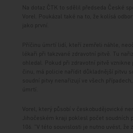
Na dotaz ČTK to sdělil předseda České spo
Vorel. Poukázal také na to, že kolísá odbor
jako první.
Příčinu úmrtí lidí, kteří zemřeli náhle, n
lékaři při takzvané zdravotní pitvě. Tu nař
ohledal. Pokud při zdravotní pitvě vznikne
činu, má policie nařídit důkladnější pitvu 
soudní pitvy nenařizují ve všech případec
úmrtí.
Vorel, který působí v českobudějovické nem
Jihočeském kraji poklesl počet soudních p
106. "V této souvislosti je nutno uvést, že