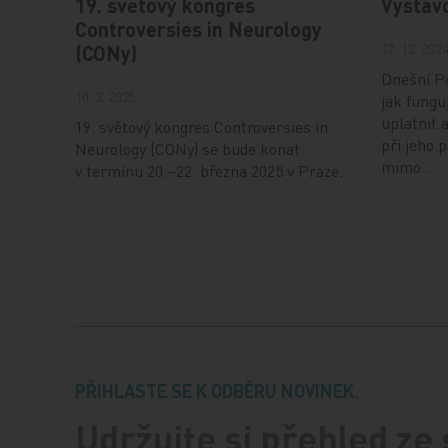
19. světový kongres
Vystav
Controversies in Neurology
17. 12. 202
(CONy)
Dnešní Po
10. 3. 2025
jak fungu
uplatnit 
19. světový kongres Controversies in
při jeho 
Neurology (CONy) se bude konat
mimo…
v termínu 20.–22. března 2025 v Praze.
PŘIHLASTE SE K ODBĚRU NOVINEK.
Udržujte si přehled ze