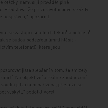
jiné otázky, nemusí ji provádět plně
. Představa, že při zdravotní pitvě se vždy
je nesprávná," upozornil.
ě se zástupci soudních lékařů a policistů
k se budou podezřelá úmrtí hlásit -
ctvím telefonátů, které jsou
pozorovat jisté zlepšení v tom, že zmizely
 úmrtí. Na objektivní a reálné zhodnocení
soudní pitva není nařízena, přestože se
ět vyskytl," podotkl Vorel.
raxi však je tato hrozba vyšší," odpověděl