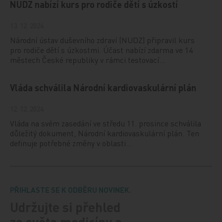
NUDZ nabízí kurs pro rodiče dětí s úzkostí
13. 12. 2024
Národní ústav duševního zdraví (NUDZ) připravil kurs
pro rodiče dětí s úzkostmi. Účast nabízí zdarma ve 14
městech České republiky v rámci testovací…
Vláda schválila Národní kardiovaskulární plán
12. 12. 2024
Vláda na svém zasedání ve středu 11. prosince schválila
důležitý dokument, Národní kardiovaskulární plán. Ten
definuje potřebné změny v oblasti…
PŘIHLASTE SE K ODBĚRU NOVINEK.
Udržujte si přehled
ze světa medicíny a