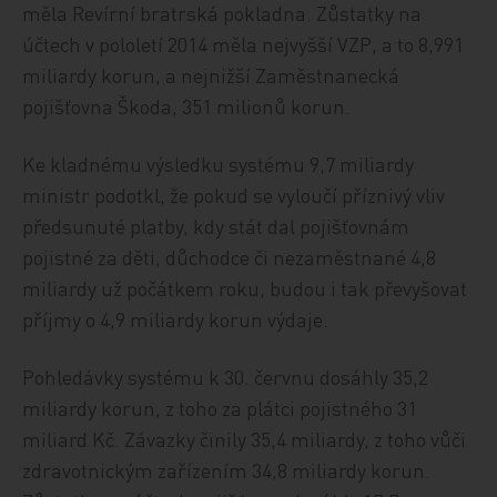
měla Revírní bratrská pokladna. Zůstatky na
účtech v pololetí 2014 měla nejvyšší VZP, a to 8,991
miliardy korun, a nejnižší Zaměstnanecká
pojišťovna Škoda, 351 milionů korun.
Ke kladnému výsledku systému 9,7 miliardy
ministr podotkl, že pokud se vyloučí příznivý vliv
předsunuté platby, kdy stát dal pojišťovnám
pojistné za děti, důchodce či nezaměstnané 4,8
miliardy už počátkem roku, budou i tak převyšovat
příjmy o 4,9 miliardy korun výdaje.
Pohledávky systému k 30. červnu dosáhly 35,2
miliardy korun, z toho za plátci pojistného 31
miliard Kč. Závazky činily 35,4 miliardy, z toho vůči
zdravotnickým zařízením 34,8 miliardy korun.