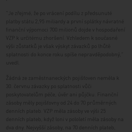
"Je zřejmé, že po vrácení podílu z předsunuté
platby státu 2,95 miliardy a první splátky návratné
finanční výpomoci 700 milionů dojde v hospodaření
VZP k určitému zhoršení. Vzhledem k současné
výši zůstatků je však výskyt závazků po lhůtě
splatnosti do konce roku spíše nepravděpodobný,"
uvedl.
Žádná ze zaměstnaneckých pojišťoven neměla k
30. červnu závazky po splatnosti vůči
poskytovatelům péče, úvěr ani půjčku. Finanční
zásoby měly pojišťovny od 24 do 70 průměrných
denních plateb. VZP měla zásoby ve výši 25
denních plateb, když loni v pololetí měla zásoby na
dva dny. Nejvyšší zásoby, na 70 denních plateb,