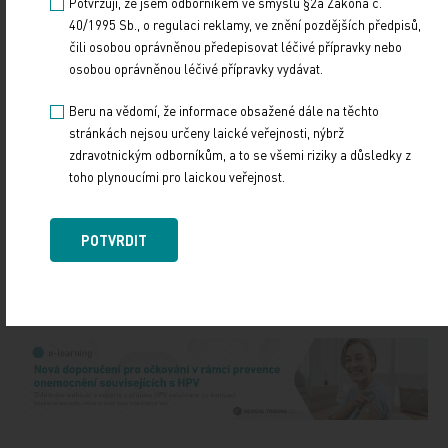
Potvrzuji, že jsem odborníkem ve smyslu §2a Zákona č.
pokladna
40/1995 Sb., o regulaci reklamy, ve znění pozdějších předpisů,
čili osobou oprávněnou předepisovat léčivé přípravky nebo
Zdroj: ministerstvo zdravotnictví
osobou oprávněnou léčivé přípravky vydávat.
Beru na vědomí, že informace obsažené dále na těchto
ČTK
stránkách nejsou určeny laické veřejnosti, nýbrž
zdravotnickým odborníkům, a to se všemi riziky a důsledky z
Zdroj: ČTK
toho plynoucími pro laickou veřejnost.
POLITIKA
FINANCE
POTVRDIT
Sdílejte článek