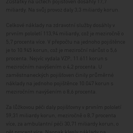
Zůstatky na účtech pojišťoven dosáhly 17,7
miliardy. Na svůj provoz daly 3,3 miliardy korun.
Celkové náklady na zdravotní služby dosáhly v
prvním pololetí 113,94 miliardy, což je meziročně o
5,7 procenta více. V přepočtu na jednoho pojištěnce
je to 10.945 korun, což je meziroční nárůst o 5,6
procenta. Nejvíc vydala VZP, 11.611 korun s
meziročním navýšením o 4,2 procenta. U
zaměstnaneckých pojišťoven činily průměrné
náklady na jednoho pojištěnce 10.047 korun s
meziročním navýšením o 8,6 procenta.
Za lůžkovou péči daly pojišťovny v prvním pololetí
59,31 miliardy korun, meziročně o 8,7 procenta
více, za ambulantní péči 30,71 miliardy korun, o
pět procent více. Naopak klesly náklady na