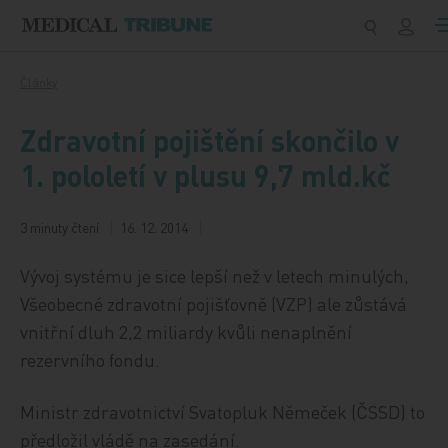
Přeskočit na obsah
Články
Zdravotní pojištění skončilo v
1. pololetí v plusu 9,7 mld.kč
3 minuty čtení
16. 12. 2014
Vývoj systému je sice lepší než v letech minulých,
Všeobecné zdravotní pojišťovně (VZP) ale zůstává
vnitřní dluh 2,2 miliardy kvůli nenaplnění
rezervního fondu.
Ministr zdravotnictví Svatopluk Němeček (ČSSD) to
předložil vládě na zasedání.