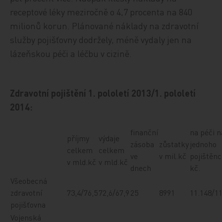
receptové léky meziročně o 4,7 procenta na 840
milionů korun. Plánované náklady na zdravotní
služby pojišťovny dodržely, méně vydaly jen na
lázeňskou péči a léčbu v cizině.
Zdravotní pojištění 1. pololetí 2013/1. pololetí
2014:
finanční
na péči n
příjmy
výdaje
zásoba
zůstatky
jednoho
celkem
celkem
ve
v mil.kč
pojištěnc
v mld.kč
v mld.kč
dnech
kč.
Všeobecná
zdravotní
73,4/76,5
72,6/67,9
25
8991
11.148/1
pojišťovna
Vojenská