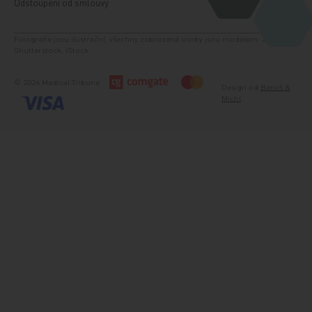
Odstoupení od smlouvy
Fotografie jsou ilustrační, všechny zobrazené osoby jsou modelem. Zdroj:
Shutterstock, iStock.
© 2026 Medical Tribune
Design od
Beneš &
Michl