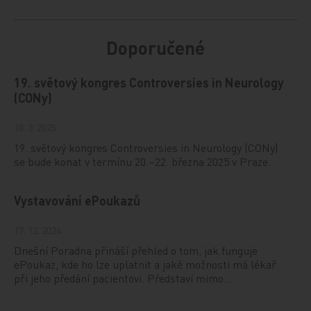
Doporučené
19. světový kongres Controversies in Neurology
(CONy)
10. 3. 2025
19. světový kongres Controversies in Neurology (CONy)
se bude konat v termínu 20.–22. března 2025 v Praze.
Vystavování ePoukazů
17. 12. 2024
Dnešní Poradna přináší přehled o tom, jak funguje
ePoukaz, kde ho lze uplatnit a jaké možnosti má lékař
při jeho předání pacientovi. Představí mimo…