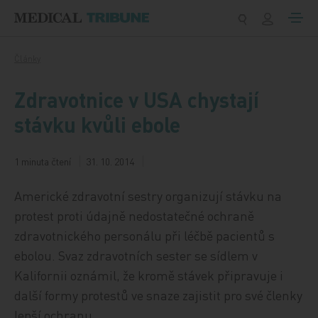
Přeskočit na obsah
Články
Zdravotnice v USA chystají
stávku kvůli ebole
1 minuta čtení
31. 10. 2014
Americké zdravotní sestry organizují stávku na
protest proti údajně nedostatečné ochraně
zdravotnického personálu při léčbě pacientů s
ebolou. Svaz zdravotních sester se sídlem v
Kalifornii oznámil, že kromě stávek připravuje i
další formy protestů ve snaze zajistit pro své členky
lepší ochranu.