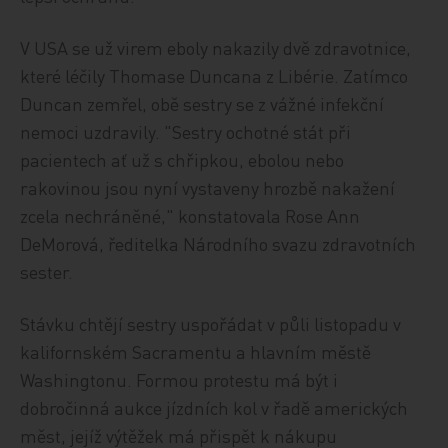
V USA se už virem eboly nakazily dvě zdravotnice,
které léčily Thomase Duncana z Libérie. Zatímco
Duncan zemřel, obě sestry se z vážné infekční
nemoci uzdravily. "Sestry ochotné stát při
pacientech ať už s chřipkou, ebolou nebo
rakovinou jsou nyní vystaveny hrozbě nakažení
zcela nechráněné," konstatovala Rose Ann
DeMorová, ředitelka Národního svazu zdravotních
sester.
Stávku chtějí sestry uspořádat v půli listopadu v
kalifornském Sacramentu a hlavním městě
Washingtonu. Formou protestu má být i
dobročinná aukce jízdních kol v řadě amerických
měst, jejíž výtěžek má přispět k nákupu