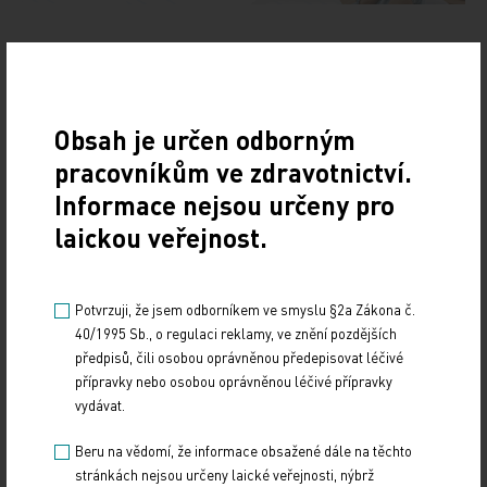
Doporučené
Obsah je určen odborným
19. světový kongres Controversies in Neurology
pracovníkům ve zdravotnictví.
(CONy)
Informace nejsou určeny pro
laickou veřejnost.
10. 3. 2025
19. světový kongres Controversies in Neurology (CONy)
se bude konat v termínu 20.–22. března 2025 v Praze.
Potvrzuji, že jsem odborníkem ve smyslu §2a Zákona č.
40/1995 Sb., o regulaci reklamy, ve znění pozdějších
Vystavování ePoukazů
předpisů, čili osobou oprávněnou předepisovat léčivé
přípravky nebo osobou oprávněnou léčivé přípravky
17. 12. 2024
vydávat.
Dnešní Poradna přináší přehled o tom, jak funguje
ePoukaz, kde ho lze uplatnit a jaké možnosti má lékař
Beru na vědomí, že informace obsažené dále na těchto
při jeho předání pacientovi. Představí mimo…
stránkách nejsou určeny laické veřejnosti, nýbrž