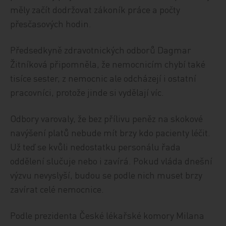
měly začít dodržovat zákoník práce a počty
přesčasových hodin.
Předsedkyně zdravotnických odborů Dagmar
Žitníková připomněla, že nemocnicím chybí také
tisíce sester, z nemocnic ale odcházejí i ostatní
pracovníci, protože jinde si vydělají víc.
Odbory varovaly, že bez přílivu peněz na skokové
navýšení platů nebude mít brzy kdo pacienty léčit.
Už teď se kvůli nedostatku personálu řada
oddělení slučuje nebo i zavírá. Pokud vláda dnešní
výzvu nevyslyší, budou se podle nich muset brzy
zavírat celé nemocnice.
Podle prezidenta České lékařské komory Milana