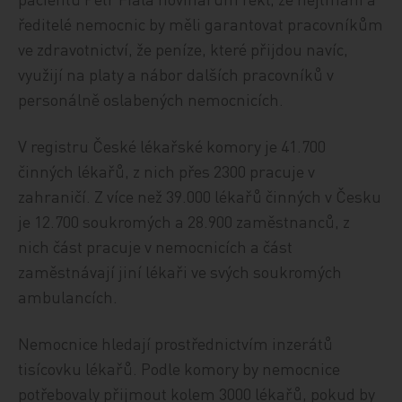
ředitelé nemocnic by měli garantovat pracovníkům
ve zdravotnictví, že peníze, které přijdou navíc,
využijí na platy a nábor dalších pracovníků v
personálně oslabených nemocnicích.
V registru České lékařské komory je 41.700
činných lékařů, z nich přes 2300 pracuje v
zahraničí. Z více než 39.000 lékařů činných v Česku
je 12.700 soukromých a 28.900 zaměstnanců, z
nich část pracuje v nemocnicích a část
zaměstnávají jiní lékaři ve svých soukromých
ambulancích.
Nemocnice hledají prostřednictvím inzerátů
tisícovku lékařů. Podle komory by nemocnice
potřebovaly přijmout kolem 3000 lékařů, pokud by