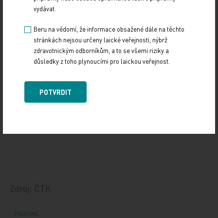
miliard víc než letos, kdy hospodaří s 250
vydávat.
miliardami korun.
Beru na vědomí, že informace obsažené dále na těchto
stránkách nejsou určeny laické veřejnosti, nýbrž
Lékařská komora v otevřeném dopise vyzvala
zdravotnickým odborníkům, a to se všemi riziky a
vládu, aby vypracovala krizový plán na záchranu
důsledky z toho plynoucími pro laickou veřejnost.
zdravotnictví. Premiér Bohuslav Sobotka (ČSSD)
slíbil, že se bude zdravotnictvím zabývat.
POTVRDIT
ČTK
Zdroj: ČTK
POLITIKA