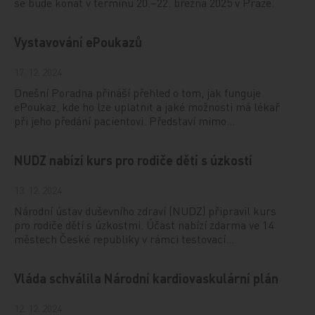
se bude konat v termínu 20.–22. března 2025 v Praze.
Vystavování ePoukazů
17. 12. 2024
Dnešní Poradna přináší přehled o tom, jak funguje
ePoukaz, kde ho lze uplatnit a jaké možnosti má lékař
při jeho předání pacientovi. Představí mimo…
NUDZ nabízí kurs pro rodiče dětí s úzkostí
13. 12. 2024
Národní ústav duševního zdraví (NUDZ) připravil kurs
pro rodiče dětí s úzkostmi. Účast nabízí zdarma ve 14
městech České republiky v rámci testovací…
Vláda schválila Národní kardiovaskulární plán
12. 12. 2024