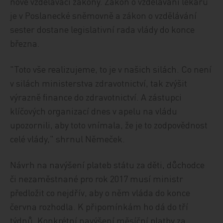
nové vzdělávací zákony. Zákon o vzdělávání lékařů
je v Poslanecké sněmovně a zákon o vzdělávání
sester dostane legislativní rada vlády do konce
března.
"Toto vše realizujeme, to je v našich silách. Co není
v silách ministerstva zdravotnictví, tak zvýšit
výrazně finance do zdravotnictví. A zástupci
klíčových organizací dnes v apelu na vládu
upozornili, aby toto vnímala, že je to zodpovědnost
celé vlády," shrnul Němeček.
Návrh na navýšení plateb státu za děti, důchodce
či nezaměstnané pro rok 2017 musí ministr
předložit co nejdřív, aby o něm vláda do konce
června rozhodla. K připomínkám ho dá do tří
týdnů. Konkrétní navýšení měsíční platby za