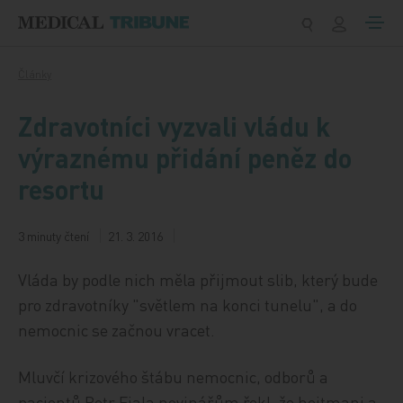
Přeskočit na obsah
Články
Zdravotníci vyzvali vládu k
výraznému přidání peněz do
resortu
3 minuty čtení
21. 3. 2016
Vláda by podle nich měla přijmout slib, který bude
pro zdravotníky "světlem na konci tunelu", a do
nemocnic se začnou vracet.
Mluvčí krizového štábu nemocnic, odborů a
pacientů Petr Fiala novinářům řekl, že hejtmani a