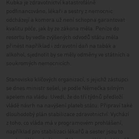
Kubka je zdravotnictví katastrofálně
podfinancováno, lékaři a sestry z nemocnic
odcházejí a komora už není schopna garantovat
kvalitu péče, jak by ze zákona měla. Peníze do
resortu by vedle zvýšených odvodů státu měla
přinést například i zdravotní daň na tabák a
alkohol, sjednotit by se měly odměny ve státních a
soukromých nemocnicích.
Stanovisko klíčových organizací, s jejichž zástupci
se dnes ministr sešel, je podle Němečka silným
apelem na vládu. Uvedl, že do tří týdnů předloží
vládě návrh na navýšení plateb státu. Připraví také
dlouhodobý plán stabilizace zdravotnictví. Vychází
z toho, co vláda má v programovém prohlášení,
například pro stabilizaci lékařů a sester jsou to