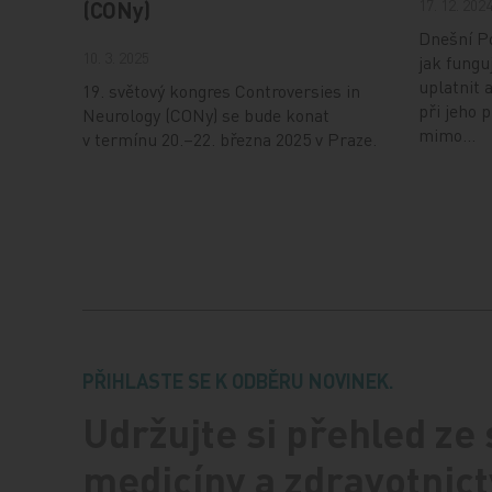
17. 12. 202
(CONy)
Dnešní Po
10. 3. 2025
jak fungu
uplatnit 
19. světový kongres Controversies in
při jeho 
Neurology (CONy) se bude konat
mimo…
v termínu 20.–22. března 2025 v Praze.
PŘIHLASTE SE K ODBĚRU NOVINEK.
Udržujte si přehled ze
medicíny a zdravotnict