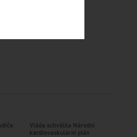
odiče
Vláda schválila Národní
kardiovaskulární plán