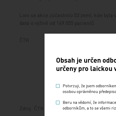
Loni se akce zúčastnilo 53 zemí, kde byla
data o výživě od 169.055 pacientů.
ČTK
Obsah je určen odb
určeny pro laickou 
Potvrzuji, že jsem odborníkem
osobou oprávněnou předepisov
Beru na vědomí, že informace
Zdroj: ČTK
odborníkům, a to se všemi riz