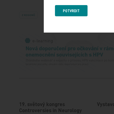
POTVRDIT
Z REGIONŮ
19. světový kongres
Vystav
Controversies in Neurology