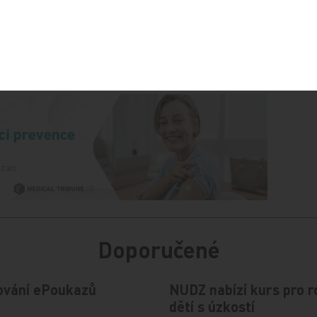
Sdílejte článek
Doporučené
ování ePoukazů
NUDZ nabízí kurs pro r
dětí s úzkostí