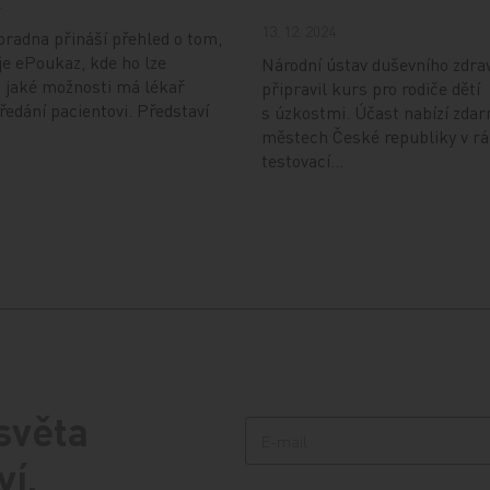
4
13. 12. 2024
radna přináší přehled o tom,
je ePoukaz, kde ho lze
Národní ústav duševního zdra
a jaké možnosti má lékař
připravil kurs pro rodiče dětí
předání pacientovi. Představí
s úzkostmi. Účast nabízí zdar
městech České republiky v r
testovací…
 světa
ví.