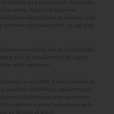
iří Vorlíček před časem uvedl, že v Česku
t s rakovinou. Dubnový průzkum na
ientů klesla váha půl roku od zahájení léčby
ý sní méně než polovinu toho, co jedl před
jídlem v nemocnicích, kde se podle zjištění
oblém ale i při ambulantní léčbě, kdy se
otíže cokoli spolknout.
 Rakousku v roce 2005. V rámci projektu se
čně, na všech zúčastněných zdravotnických
e anonymně u každého pacienta zaznamená
řijímat potravu a poskytnutá nutriční péče.
stav po 30 nebo 60 dnech.