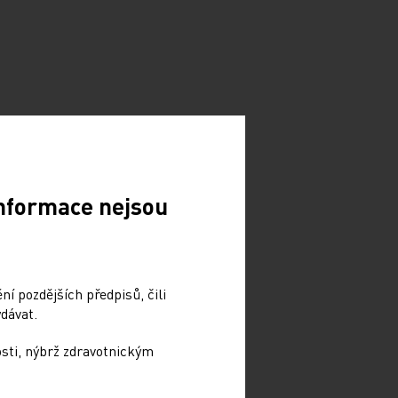
Informace nejsou
í pozdějších předpisů, čili
dávat.
osti, nýbrž zdravotnickým