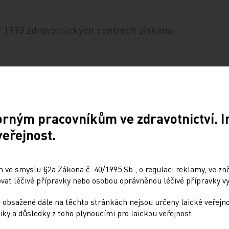
 v 1993 zdravotnických centrech získána
orným pracovníkům ve zdravotnictví. 
veřejnost.
 ve smyslu §2a Zákona č. 40/1995 Sb., o regulaci reklamy, ve zněn
at léčivé přípravky nebo osobou oprávněnou léčivé přípravky vy
 obsažené dále na těchto stránkách nejsou určeny laické veřejn
iky a důsledky z toho plynoucími pro laickou veřejnost.