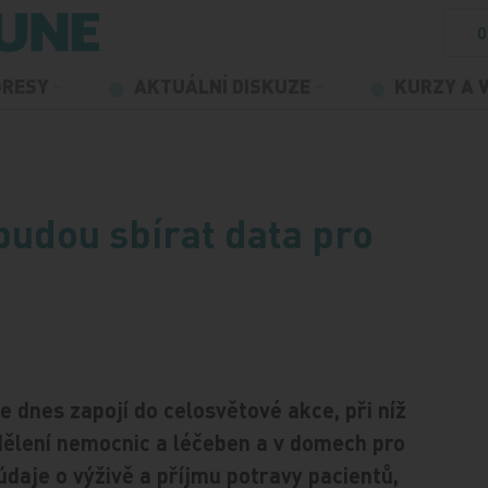
O
GRESY
AKTUÁLNÍ DISKUZE
KURZY A 
budou sbírat data pro
e dnes zapojí do celosvětové akce, při níž
dělení nemocnic a léčeben a v domech pro
údaje o výživě a příjmu potravy pacientů,