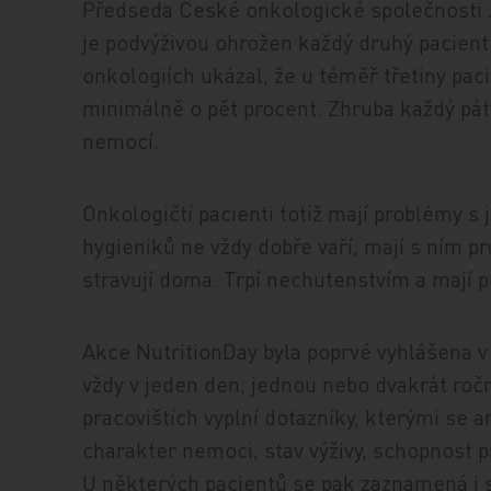
Předseda České onkologické společnosti J
je podvýživou ohrožen každý druhý pacien
onkologiích ukázal, že u téměř třetiny pac
minimálně o pět procent. Zhruba každý pát
nemocí.
Onkologičtí pacienti totiž mají problémy s 
hygieniků ne vždy dobře vaří, mají s ním pr
stravují doma. Trpí nechutenstvím a mají p
Akce NutritionDay byla poprvé vyhlášena v
vždy v jeden den, jednou nebo dvakrát ro
pracovištích vyplní dotazníky, kterými s
charakter nemoci, stav výživy, schopnost p
U některých pacientů se pak zaznamená i 