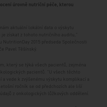
ocení úrovně nutriční péče, kterou
nám aktuální lokální data o výskytu
e získat z tohoto nutričního auditu,"
tu NutritionDay 2015 předseda Společnosti
éče Pavel Těšínský.
m, který se týká všech pacientů, zejména
kologických pacientů. "U všech těchto
ní a vede k zvýšenému výskytu komplikací a
etošní ročník se od předchozích ale liší
h údajů z onkologických lůžkových oddělení.