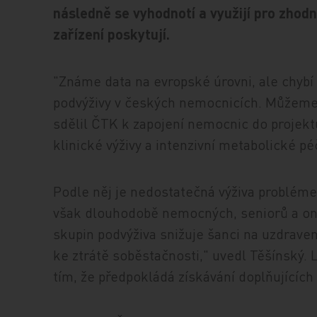
následně se vyhodnotí a využijí pro zhodn
zařízení poskytují.
"Známe data na evropské úrovni, ale chybí 
podvýživy v českých nemocnicích. Můžeme j
sdělil ČTK k zapojení nemocnic do projek
klinické výživy a intenzivní metabolické p
Podle něj je nedostatečná výživa probléme
však dlouhodobě nemocných, seniorů a on
skupin podvýživa snižuje šanci na uzdrave
ke ztrátě soběstačnosti," uvedl Těšínský. L
tím, že předpokládá získávání doplňujícíc