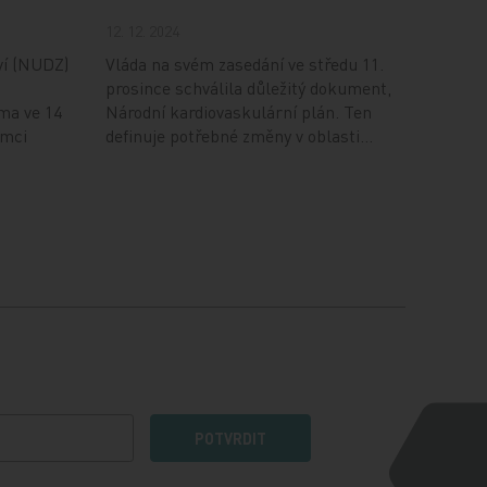
12. 12. 2024
ví (NUDZ)
Vláda na svém zasedání ve středu 11.
prosince schválila důležitý dokument,
ma ve 14
Národní kardiovaskulární plán. Ten
ámci
definuje potřebné změny v oblasti…
POTVRDIT