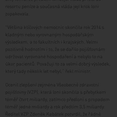
resortu peníze a současná vláda její krok loni
zopakovala.
"Většina klíčových nemocnic skončila rok 2014 s
kladným nebo vyrovnaným hospodářským
výsledkem, a to fakultních i krajských. Velmi
pozitivně hodnotím i to, že se dařilo pojišťovnám
udržovat vyrovnané hospodaření a nebylo to na
úkor pacientů. Považuji to za velmi dobrý výsledek,
který tady několik let nebyl," řekl ministr.
Ocenil zlepšení zejména Všeobecné zdravotní
pojišťovny (VZP), která loni skončila s přebytkem
téměř čtvrt miliardy, zatímco předloni s propadem
téměř jedné miliardy a rok předtím 3,5 miliardy.
Ředitel VZP Zdeněk Kabátek potvrdil, že řádně