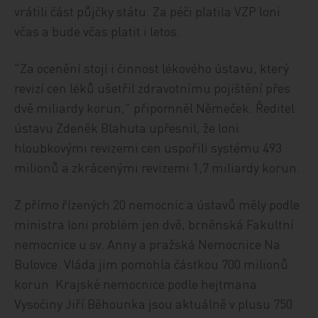
vrátili část půjčky státu. Za péči platila VZP loni
včas a bude včas platit i letos.
"Za ocenění stojí i činnost lékového ústavu, který
revizí cen léků ušetřil zdravotnímu pojištění přes
dvě miliardy korun," připomněl Němeček. Ředitel
ústavu Zdeněk Blahuta upřesnil, že loni
hloubkovými revizemi cen uspořili systému 493
milionů a zkrácenými revizemi 1,7 miliardy korun.
Z přímo řízených 20 nemocnic a ústavů měly podle
ministra loni problém jen dvě, brněnská Fakultní
nemocnice u sv. Anny a pražská Nemocnice Na
Bulovce. Vláda jim pomohla částkou 700 milionů
korun. Krajské nemocnice podle hejtmana
Vysočiny Jiří Běhounka jsou aktuálně v plusu 750