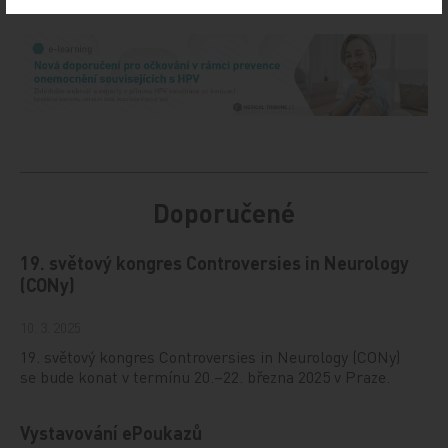
Doporučené
19. světový kongres Controversies in Neurology
(CONy)
10. 3. 2025
19. světový kongres Controversies in Neurology (CONy)
se bude konat v termínu 20.–22. března 2025 v Praze.
Vystavování ePoukazů