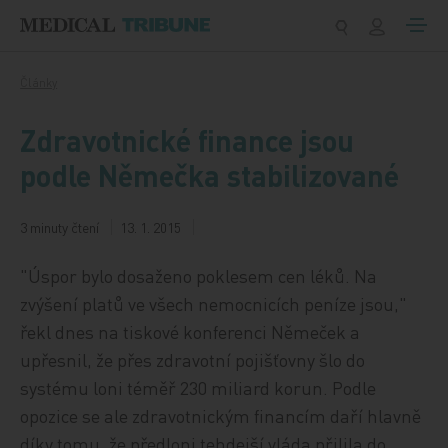
Přeskočit na obsah
Články
Zdravotnické finance jsou
podle Němečka stabilizované
3 minuty čtení
13. 1. 2015
"Úspor bylo dosaženo poklesem cen léků. Na
zvýšení platů ve všech nemocnicích peníze jsou,"
řekl dnes na tiskové konferenci Němeček a
upřesnil, že přes zdravotní pojišťovny šlo do
systému loni téměř 230 miliard korun. Podle
opozice se ale zdravotnickým financím daří hlavně
díky tomu, že předloni tehdejší vláda přilila do