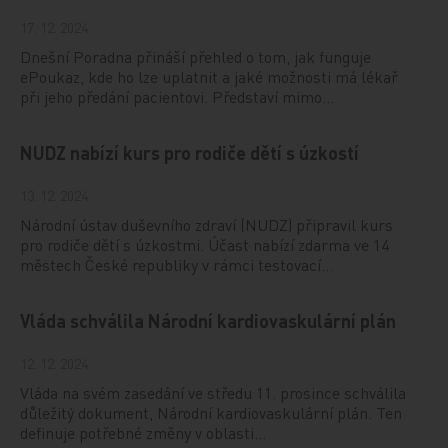
17. 12. 2024
Dnešní Poradna přináší přehled o tom, jak funguje
ePoukaz, kde ho lze uplatnit a jaké možnosti má lékař
při jeho předání pacientovi. Představí mimo…
NUDZ nabízí kurs pro rodiče dětí s úzkostí
13. 12. 2024
Národní ústav duševního zdraví (NUDZ) připravil kurs
pro rodiče dětí s úzkostmi. Účast nabízí zdarma ve 14
městech České republiky v rámci testovací…
Vláda schválila Národní kardiovaskulární plán
12. 12. 2024
Vláda na svém zasedání ve středu 11. prosince schválila
důležitý dokument, Národní kardiovaskulární plán. Ten
definuje potřebné změny v oblasti…