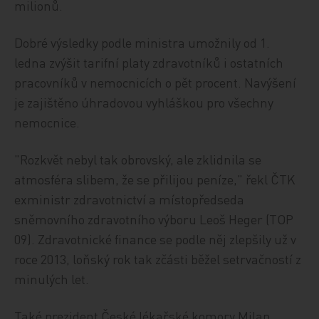
milionů.
Dobré výsledky podle ministra umožnily od 1.
ledna zvýšit tarifní platy zdravotníků i ostatních
pracovníků v nemocnicích o pět procent. Navýšení
je zajištěno úhradovou vyhláškou pro všechny
nemocnice.
"Rozkvět nebyl tak obrovský, ale zklidnila se
atmosféra slibem, že se přilijou peníze," řekl ČTK
exministr zdravotnictví a místopředseda
sněmovního zdravotního výboru Leoš Heger (TOP
09). Zdravotnické finance se podle něj zlepšily už v
roce 2013, loňský rok tak zčásti běžel setrvačností z
minulých let.
Také prezident České lékařské komory Milan