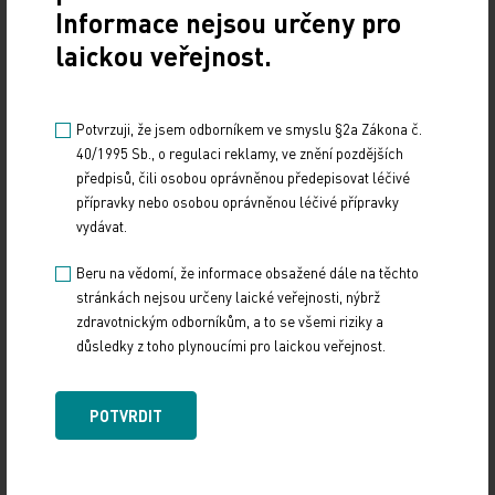
Informace nejsou určeny pro
řekla ČTK.
laickou veřejnost.
Němeček novinářům potvrdil, že pokud se bude
ekonomika vyvíjet jako dosud, je připraven v druhé
Potvrzuji, že jsem odborníkem ve smyslu §2a Zákona č.
půli roku začít jednání o dalším růstu platů.
40/1995 Sb., o regulaci reklamy, ve znění pozdějších
předpisů, čili osobou oprávněnou předepisovat léčivé
ČTK
přípravky nebo osobou oprávněnou léčivé přípravky
vydávat.
k problematice napsal komentář poslanec MUDr.
Beru na vědomí, že informace obsažené dále na těchto
Leoš Heger
ZDE
stránkách nejsou určeny laické veřejnosti, nýbrž
zdravotnickým odborníkům, a to se všemi riziky a
Zdroj: ČTK
důsledky z toho plynoucími pro laickou veřejnost.
FINANCE
POLITIKA
POTVRDIT
Sdílejte článek