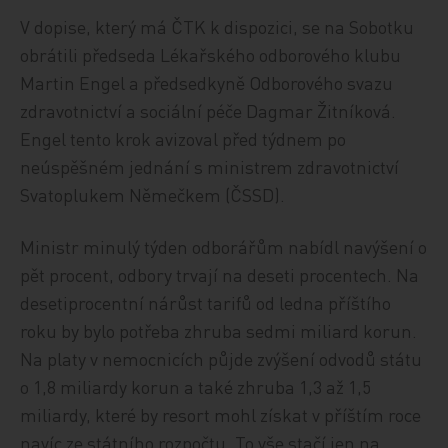
V dopise, který má ČTK k dispozici, se na Sobotku
obrátili předseda Lékařského odborového klubu
Martin Engel a předsedkyně Odborového svazu
zdravotnictví a sociální péče Dagmar Žitníková.
Engel tento krok avizoval před týdnem po
neúspěšném jednání s ministrem zdravotnictví
Svatoplukem Němečkem (ČSSD).
Ministr minulý týden odborářům nabídl navýšení o
pět procent, odbory trvají na deseti procentech. Na
desetiprocentní nárůst tarifů od ledna příštího
roku by bylo potřeba zhruba sedmi miliard korun.
Na platy v nemocnicích půjde zvýšení odvodů státu
o 1,8 miliardy korun a také zhruba 1,3 až 1,5
miliardy, které by resort mohl získat v příštím roce
navíc ze státního rozpočtu. To vše stačí jen na