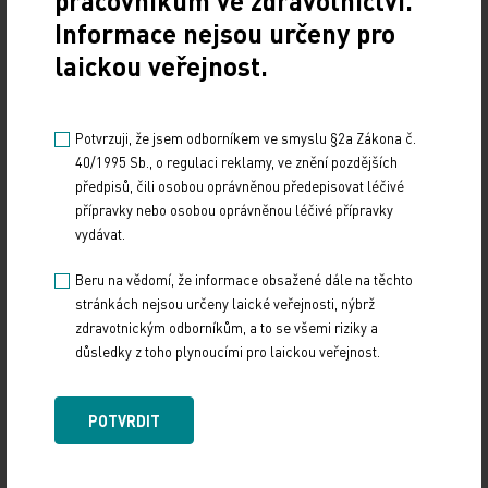
pracovníkům ve zdravotnictví.
POLITIKA
Informace nejsou určeny pro
laickou veřejnost.
Sdílejte článek
Potvrzuji, že jsem odborníkem ve smyslu §2a Zákona č.
40/1995 Sb., o regulaci reklamy, ve znění pozdějších
předpisů, čili osobou oprávněnou předepisovat léčivé
přípravky nebo osobou oprávněnou léčivé přípravky
vydávat.
Doporučené
Beru na vědomí, že informace obsažené dále na těchto
stránkách nejsou určeny laické veřejnosti, nýbrž
19. světový kongres Controversies in Neurology
zdravotnickým odborníkům, a to se všemi riziky a
(CONy)
důsledky z toho plynoucími pro laickou veřejnost.
10. 3. 2025
19. světový kongres Controversies in Neurology (CONy)
POTVRDIT
se bude konat v termínu 20.–22. března 2025 v Praze.