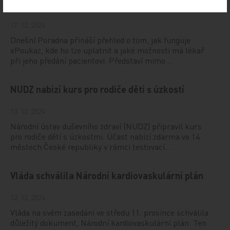
Vystavování ePoukazů
17. 12. 2024
Dnešní Poradna přináší přehled o tom, jak funguje
ePoukaz, kde ho lze uplatnit a jaké možnosti má lékař
při jeho předání pacientovi. Představí mimo…
NUDZ nabízí kurs pro rodiče dětí s úzkostí
13. 12. 2024
Národní ústav duševního zdraví (NUDZ) připravil kurs
pro rodiče dětí s úzkostmi. Účast nabízí zdarma ve 14
městech České republiky v rámci testovací…
Vláda schválila Národní kardiovaskulární plán
12. 12. 2024
Vláda na svém zasedání ve středu 11. prosince schválila
důležitý dokument, Národní kardiovaskulární plán. Ten