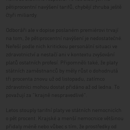
pětiprocentní navýšení tarifů, chybějí zhruba ještě
čtyři miliardy.
Odboráři ale v dopise poslaném premiérovi trvají
na tom, že pětiprocentní navýšení je nedostatečné.
Neřeší podle nich kritickou personální situaci ve
zdravotnictví a nestačí ani v kontextu zvyšování
platů ostatních profesí. Připomněli také, že platy
státních zaměstnanců by měly růst o dohodnutá
tři procenta znovu už od listopadu, zatímco
zdravotníci mohou dostat přidáno až od ledna. To
považují za "krajně nespravedlivé".
Letos stouply tarifní platy ve státních nemocnicích
o pět procent. Krajské a menší nemocnice většinou
přidaly méně nebo vůbec s tím, že prostředky od