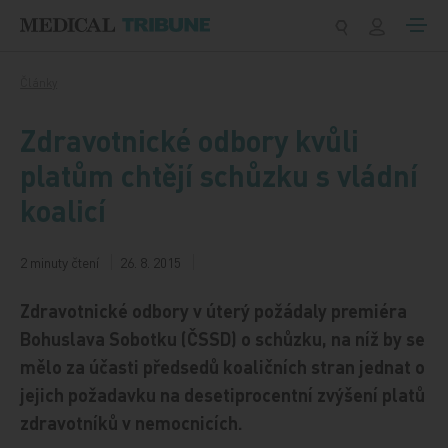
Přeskočit na obsah
Články
Zdravotnické odbory kvůli
platům chtějí schůzku s vládní
koalicí
2 minuty čtení
26. 8. 2015
Zdravotnické odbory v úterý požádaly premiéra
Bohuslava Sobotku (ČSSD) o schůzku, na níž by se
mělo za účasti předsedů koaličních stran jednat o
jejich požadavku na desetiprocentní zvýšení platů
zdravotníků v nemocnicích.