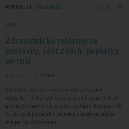
Přeskočit na obsah
Články
Zdravotnické reformy se
zastavily, část z nich, poplatky,
se ruší
4 minuty čtení
30. 12. 2013
Od některých reformních kroků se naopak
upustilo. Po stížnosti opozice zrušil Ústavní soud
poplatky v nemocnici a budoucí vládní koalice chce
zrušit také poplatek u lékaře a v lékárně, zůstat
má jen na pohotovosti.