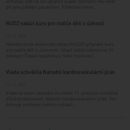
ePoukaz, kde ho lze uplatnit a jaké možnosti má lékař
při jeho předání pacientovi. Představí mimo…
NUDZ nabízí kurs pro rodiče dětí s úzkostí
13. 12. 2024
Národní ústav duševního zdraví (NUDZ) připravil kurs
pro rodiče dětí s úzkostmi. Účast nabízí zdarma ve 14
městech České republiky v rámci testovací…
Vláda schválila Národní kardiovaskulární plán
12. 12. 2024
Vláda na svém zasedání ve středu 11. prosince schválila
důležitý dokument, Národní kardiovaskulární plán. Ten
definuje potřebné změny v oblasti…