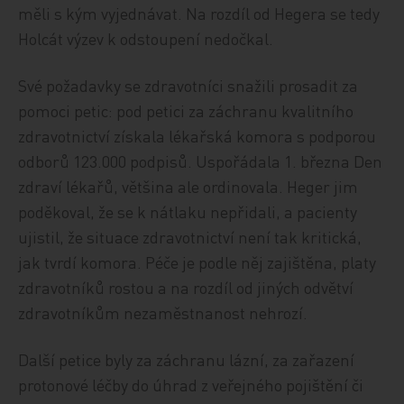
měli s kým vyjednávat. Na rozdíl od Hegera se tedy
Holcát výzev k odstoupení nedočkal.
Své požadavky se zdravotníci snažili prosadit za
pomoci petic: pod petici za záchranu kvalitního
zdravotnictví získala lékařská komora s podporou
odborů 123.000 podpisů. Uspořádala 1. března Den
zdraví lékařů, většina ale ordinovala. Heger jim
poděkoval, že se k nátlaku nepřidali, a pacienty
ujistil, že situace zdravotnictví není tak kritická,
jak tvrdí komora. Péče je podle něj zajištěna, platy
zdravotníků rostou a na rozdíl od jiných odvětví
zdravotníkům nezaměstnanost nehrozí.
Další petice byly za záchranu lázní, za zařazení
protonové léčby do úhrad z veřejného pojištění či