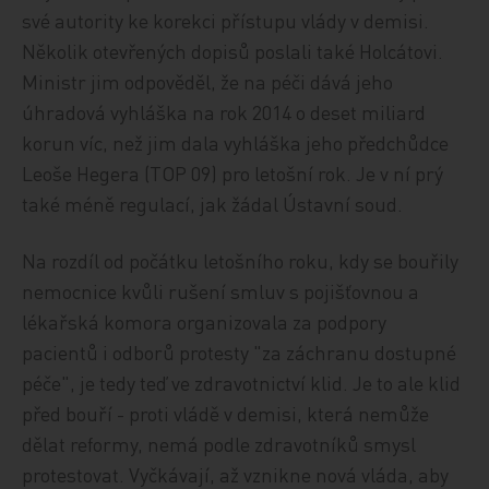
své autority ke korekci přístupu vlády v demisi.
Několik otevřených dopisů poslali také Holcátovi.
Ministr jim odpověděl, že na péči dává jeho
úhradová vyhláška na rok 2014 o deset miliard
korun víc, než jim dala vyhláška jeho předchůdce
Leoše Hegera (TOP 09) pro letošní rok. Je v ní prý
také méně regulací, jak žádal Ústavní soud.
Na rozdíl od počátku letošního roku, kdy se bouřily
nemocnice kvůli rušení smluv s pojišťovnou a
lékařská komora organizovala za podpory
pacientů i odborů protesty "za záchranu dostupné
péče", je tedy teď ve zdravotnictví klid. Je to ale klid
před bouří - proti vládě v demisi, která nemůže
dělat reformy, nemá podle zdravotníků smysl
protestovat. Vyčkávají, až vznikne nová vláda, aby