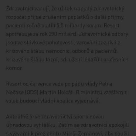
Zdravotníci varují, že už tak napjatý zdravotnický
rozpočet přijde zrušením poplatků o další příjmy,
pacienti ročně platili 5,5 miliardy korun. Resort
spotřebuje za rok 290 miliard. Zdravotnické odbory
jsou ve stávkové pohotovosti, varování zaznívá z
krizového štábu nemocnic, odborů a pacientů,
krizového štábu lázní, sdružení lékařů i profesních
komor.
Resort od července vede po pádu vlády Petra
Nečase (ODS) Martin Holcát. O ministru vzešlém z
voleb budoucí vládní koalice vyjednává.
Aktuálně je ve zdravotnictví spor o novou
úhradovou vyhlášku. Zatím se zdravotníci spokojili
s výzvami k prezidentu Miloši Zemanovi, aby použil