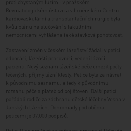
proti chystaným fúzím - v pražském
Revmatologickém ústavu a v brněnském Centru
kardiovaskulární a transplantační chirurgie byla
kvůli plánu na slučování s fakultními
nemocnicemi vyhlášena také stávková pohotovost.
Zastavení změn v českém lázeňství žádali v petici
odboráři, lázeňští pracovníci, vedení lázní i
pacienti. Nový seznam lázeňské péče omezil počty
léčených, příjmy lázní klesly. Petice byla za návrat
k původnímu seznamu, a tedy k původnímu
rozsahu péče a plateb od pojišťoven. Další petici
pořádali rodiče za záchranu dětské léčebny Vesna v
Janských Lázních. Dohromady pod oběma
peticemi je 37.000 podpisů.
Petici Hlas pro život za zařazení protonové léčby do