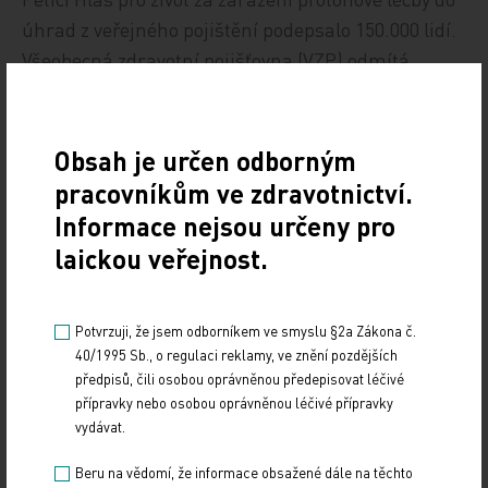
úhrad z veřejného pojištění podepsalo 150.000 lidí.
Všeobecná zdravotní pojišťovna (VZP) odmítá
platnost smlouvy o smlouvě budoucí, podepsal ji v
roce 2006 nucený správce. Chce jiné podmínky,
pražské centrum prý léčí dráž než mnichovské
Obsah je určen odborným
centrum, kam VZP nemocné s rakovinou posílá.
pracovníkům ve zdravotnictví.
Dvěma žalobami na VZP se zabývá Rozhodčí soud,
Informace nejsou určeny pro
VZP se domáhá uznání neplatnosti smlouvy o
laickou veřejnost.
smlouvě budoucí u civilního soudu. Kauzu řeší
také protikorupční policie, vznesla obvinění z
pokusu o zneužití pravomoci veřejného činitele.
Potvrzuji, že jsem odborníkem ve smyslu §2a Zákona č.
40/1995 Sb., o regulaci reklamy, ve znění pozdějších
předpisů, čili osobou oprávněnou předepisovat léčivé
VZP zatěžuje také řešení projektu IZIP. Za deset let
přípravky nebo osobou oprávněnou léčivé přípravky
do něj dala 1,7 miliardy. Správní rada schválila
vydávat.
odkup elektronického portálu, včetně zbylých akcií
Beru na vědomí, že informace obsažené dále na těchto
projektu IZIP od menšinového vlastníka za 59