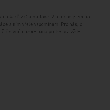
ku lékařů v Chomutově. V té době jsem ho
ráce s ním vřele vzpomínám. Pro nás, o
čně řečené názory pana profesora vždy