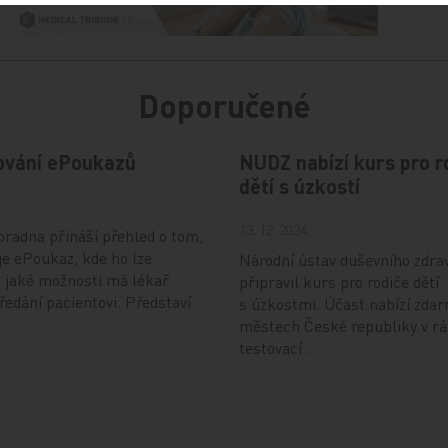
Doporučené
ování ePoukazů
NUDZ nabízí kurs pro r
dětí s úzkostí
4
13. 12. 2024
radna přináší přehled o tom,
je ePoukaz, kde ho lze
Národní ústav duševního zdra
a jaké možnosti má lékař
připravil kurs pro rodiče dětí
předání pacientovi. Představí
s úzkostmi. Účast nabízí zdar
městech České republiky v r
testovací…