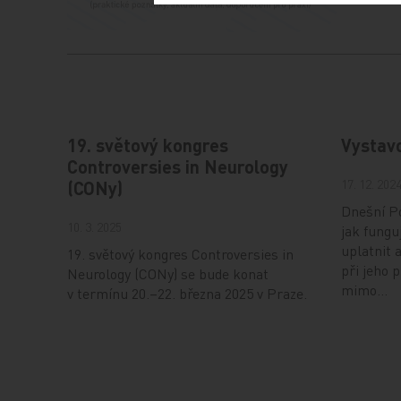
19. světový kongres
Vystav
Controversies in Neurology
17. 12. 202
(CONy)
Dnešní Po
10. 3. 2025
jak fungu
uplatnit 
19. světový kongres Controversies in
při jeho 
Neurology (CONy) se bude konat
mimo…
v termínu 20.–22. března 2025 v Praze.