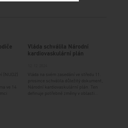
odiče
Vláda schválila Národní
kardiovaskulární plán
12. 12. 2024
ví (NUDZ)
Vláda na svém zasedání ve středu 11.
prosince schválila důležitý dokument,
ma ve 14
Národní kardiovaskulární plán. Ten
ámci
definuje potřebné změny v oblasti…