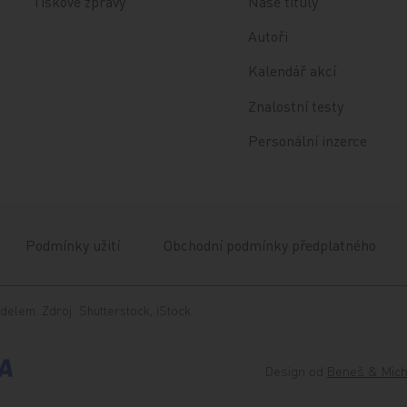
Tiskové zprávy
Naše tituly
Autoři
Kalendář akcí
Znalostní testy
Personální inzerce
Podmínky užití
Obchodní podmínky předplatného
delem. Zdroj: Shutterstock, iStock.
Design od
Beneš & Mich