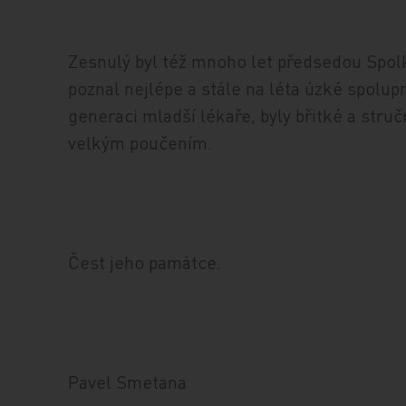
Zesnulý byl též mnoho let předsedou Spol
poznal nejlépe a stále na léta úzké spolup
generaci mladší lékaře, byly břitké a stru
velkým poučením.
Čest jeho památce.
Pavel Smetana