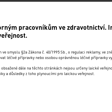
orným pracovníkům ve zdravotnictví. 
veřejnost.
 ve smyslu §2a Zákona č. 40/1995 Sb., o regulaci reklamy, ve zněn
at léčivé přípravky nebo osobou oprávněnou léčivé přípravky vy
Sdílejte článek
 obsažené dále na těchto stránkách nejsou určeny laické veřejn
iky a důsledky z toho plynoucími pro laickou veřejnost.