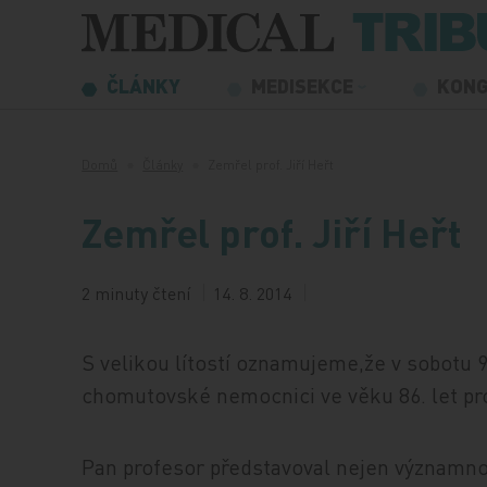
Přeskočit na obsah
ČLÁNKY
MEDISEKCE
KON
Domů
Články
Zemřel prof. Jiří Heřt
Zemřel prof. Jiří Heřt
2 minuty čtení
14. 8. 2014
S velikou lítostí oznamujeme,že v sobotu 
chomutovské nemocnici ve věku 86. let pro
Pan profesor představoval nejen významno