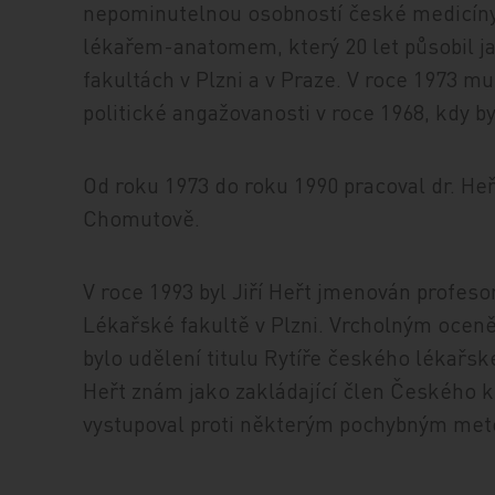
nepominutelnou osobností české medicíny v
lékařem-anatomem, který 20 let působil 
fakultách v Plzni a v Praze. V roce 1973 m
politické angažovanosti v roce 1968, kdy 
Od roku 1973 do roku 1990 pracoval dr. Heř
Chomutově.
V roce 1993 byl Jiří Heřt jmenován profes
Lékařské fakultě v Plzni. Vrcholným oceně
bylo udělení titulu Rytíře českého lékařské
Heřt znám jako zakládající člen Českého kl
vystupoval proti některým pochybným meto