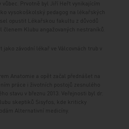
ůbec. Prvotně byl Jiří Heřt vynikajícím
jako vysokoškolský pedagog na lékařských
usel opustit Lékařskou fakultu z důvodů
byl členem Klubu angažovaných nestraníků.
t jako závodní lékař ve Válcovnách trub v
orem Anatomie a opět začal přednášet na
ním práce i životních postojů zesnulého
ho stavu v březnu 2013. Veřejnosti byl dr.
ubu skeptiků Sisyfos, kde kriticky
dám Alternativní medicíny.