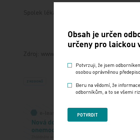
Spolek lékařů v Chomutově
Obsah je určen odb
určeny pro laickou 
Zdroj: www.tribune.cz
Potvrzuji, že jsem odborníkem
osobou oprávněnou předepisov
Z REGIONŮ
Beru na vědomí, že informace
odborníkům, a to se všemi riz
POTVRDIT