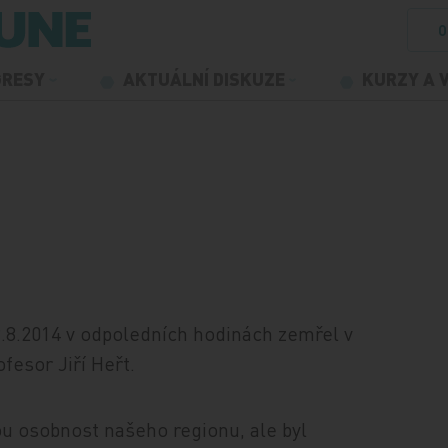
O
GRESY
AKTUÁLNÍ DISKUZE
KURZY A 
9.8.2014 v odpoledních hodinách zemřel v
fesor Jiří Heřt.
u osobnost našeho regionu, ale byl