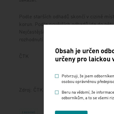
Podle starších odhadů skončí v cizině míst
korun. Podle novějších odhadů jde do pěti 
Nejčastějším důvodem výpadku zůstávají po
rozhodnutí výrobce přípravek dočasně ned
Obsah je určen odb
ČTK
určeny pro laickou 
Potvrzuji, že jsem odborníkem
osobou oprávněnou předepisov
Zdroj: ČTK
Beru na vědomí, že informace
odborníkům, a to se všemi riz
Z REGIONŮ