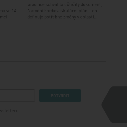
prosince schválila důležitý dokument,
ma ve 14
Národní kardiovaskulární plán. Ten
ámci
definuje potřebné změny v oblasti…
POTVRDIT
wsletteru