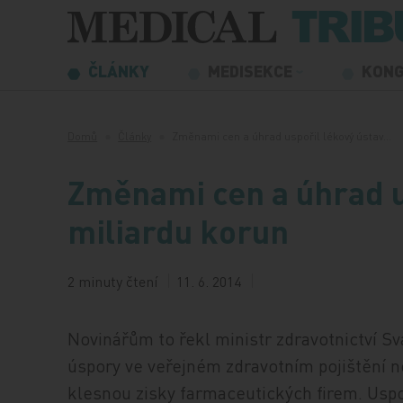
Přeskočit na obsah
ČLÁNKY
MEDISEKCE
KON
Domů
Články
Změnami cen a úhrad uspořil lékový ústav…
Změnami cen a úhrad u
miliardu korun
2 minuty čtení
11. 6. 2014
Novinářům to řekl ministr zdravotnictví S
úspory ve veřejném zdravotním pojištění n
klesnou zisky farmaceutických firem. Uspo