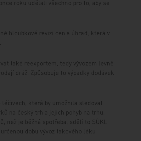
konce roku udělali všechno pro to, aby se
sné hloubkové revizi cen a úhrad, která v
.
bývat také reexportem, tedy vývozem levně
rodají dráž. Způsobuje to výpadky dodávek
léčivech, která by umožnila sledovat
ků na český trh a jejich pohyb na trhu.
ů, než je běžná spotřeba, sdělí to SÚKL
a určenou dobu vývoz takového léku