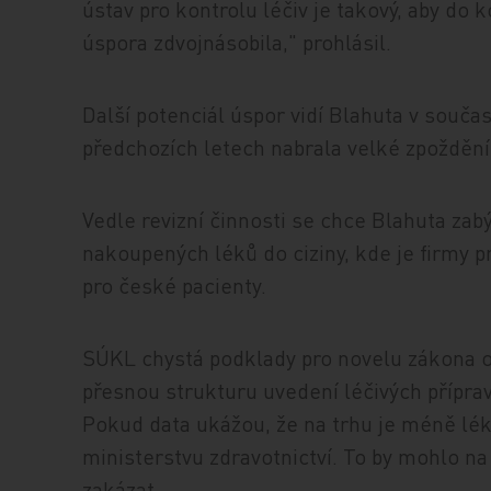
ústav pro kontrolu léčiv je takový, aby do 
úspora zdvojnásobila," prohlásil.
Další potenciál úspor vidí Blahuta v souča
předchozích letech nabrala velké zpoždění
Vedle revizní činnosti se chce Blahuta za
nakoupených léků do ciziny, kde je firmy p
pro české pacienty.
SÚKL chystá podklady pro novelu zákona o 
přesnou strukturu uvedení léčivých příprav
Pokud data ukážou, že na trhu je méně lék
ministerstvu zdravotnictví. To by mohlo n
zakázat.