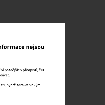
Informace nejsou
í pozdějších předpisů, čili
dávat.
osti, nýbrž zdravotnickým