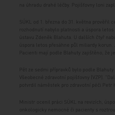
na úhradu drahé léčby. Pojišťovny loni zapl
SÚKL od 1. března do 31. května prověřil ce
rozhodnutí nabylo platnosti a úspora letos
ústavu Zdeněk Blahuta. U dalších čtyř nabu
úspora letos přesáhne půl miliardy korun. 
Pacienti mají podle Blahuty zajištěno, že 
Pět ze sedmi přípravků bylo podle Blahuty
Všeobecné zdravotní pojišťovny (VZP). "Dal
potvrdil náměstek pro zdravotní péči Petr
Ministr ocenil práci SÚKL na revizích, úspo
onkologicky nemocné či pacienty s roztrou