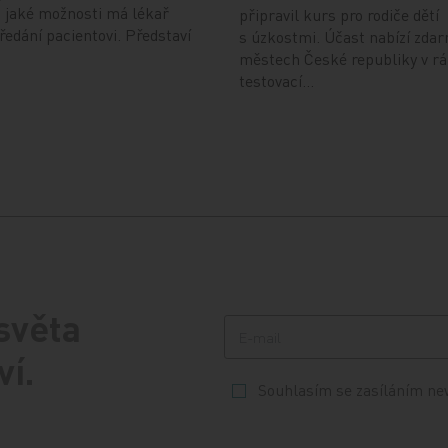
a jaké možnosti má lékař
připravil kurs pro rodiče dětí
předání pacientovi. Představí
s úzkostmi. Účast nabízí zdar
městech České republiky v r
testovací…
 světa
ví.
Souhlasím se zasíláním ne