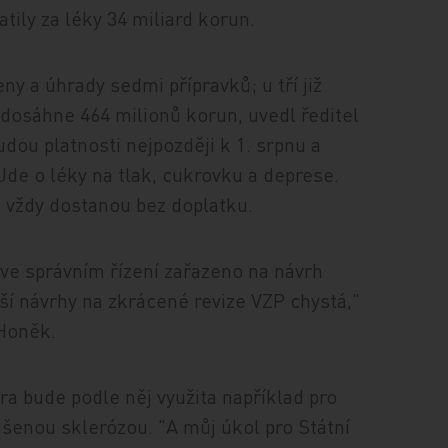
atily za léky 34 miliard korun.
ny a úhrady sedmi přípravků; u tří již
 dosáhne 464 milionů korun, uvedl ředitel
dou platnosti nejpozději k 1. srpnu a
Jde o léky na tlak, cukrovku a deprese.
je vždy dostanou bez doplatku.
 ve správním řízení zařazeno na návrh
ší návrhy na zkrácené revize VZP chystá,"
 Honěk.
ra bude podle něj využita například pro
šenou sklerózou. "A můj úkol pro Státní