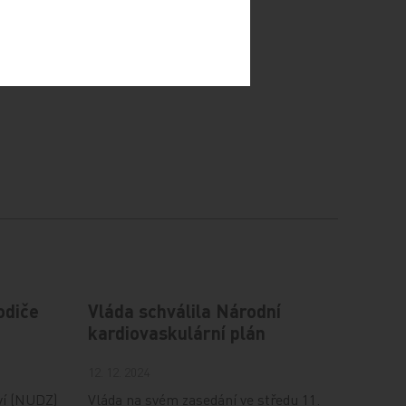
odiče
Vláda schválila Národní
kardiovaskulární plán
12. 12. 2024
ví (NUDZ)
Vláda na svém zasedání ve středu 11.