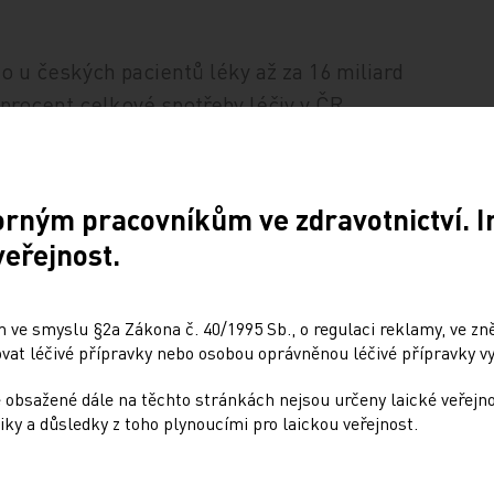
o u českých pacientů léky až za 16 miliard
procent celkové spotřeby léčiv v ČR.
ruchy ve výrobě, stažení šarže z oběhu či
ovážet.
orným pracovníkům ve zdravotnictví. 
veřejnost.
 ve smyslu §2a Zákona č. 40/1995 Sb., o regulaci reklamy, ve zněn
at léčivé přípravky nebo osobou oprávněnou léčivé přípravky vy
 obsažené dále na těchto stránkách nejsou určeny laické veřejn
iky a důsledky z toho plynoucími pro laickou veřejnost.
Sdílejte článek