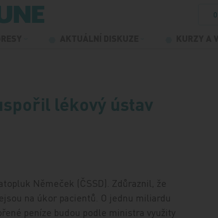
O
GRESY
AKTUÁLNÍ DISKUZE
KURZY A 
spořil lékový ústav
vatopluk Němeček (ČSSD). Zdůraznil, že
ejsou na úkor pacientů. O jednu miliardu
řené peníze budou podle ministra využity