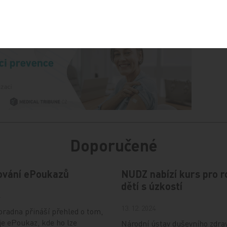
Doporučené
ování ePoukazů
NUDZ nabízí kurs pro r
dětí s úzkostí
4
13. 12. 2024
radna přináší přehled o tom,
je ePoukaz, kde ho lze
Národní ústav duševního zdra