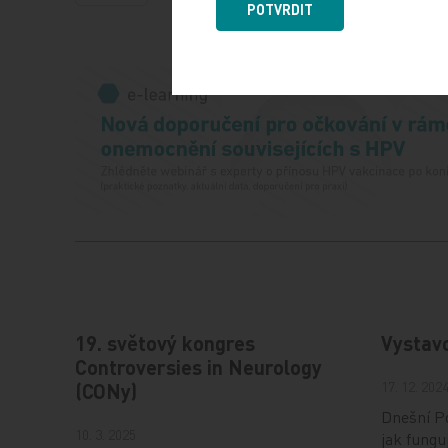
POTVRDIT
19. světový kongres
Vystav
Controversies in Neurology
17. 12. 202
(CONy)
Dnešní Po
10. 3. 2025
jak fungu