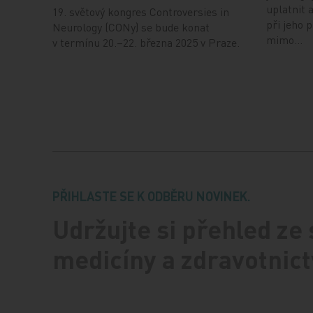
uplatnit 
19. světový kongres Controversies in
při jeho 
Neurology (CONy) se bude konat
mimo…
v termínu 20.–22. března 2025 v Praze.
PŘIHLASTE SE K ODBĚRU NOVINEK.
Udržujte si přehled ze
medicíny a zdravotnict