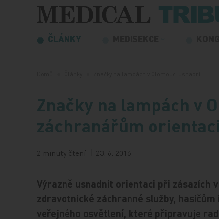
Přeskočit na obsah
ČLÁNKY
MEDISEKCE
KON
Domů
Články
Značky na lampách v Olomouci usnadní…
Značky na lampách v O
záchranářům orientac
2 minuty čtení
23. 6. 2016
Výrazně usnadnit orientaci při zásazích
zdravotnické záchranné služby, hasičům 
veřejného osvětlení, které připravuje ra