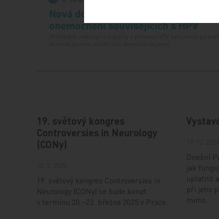
19. světový kongres
Vystav
Controversies in Neurology
17. 12. 202
(CONy)
Dnešní Po
10. 3. 2025
jak fungu
uplatnit 
19. světový kongres Controversies in
při jeho 
Neurology (CONy) se bude konat
mimo…
v termínu 20.–22. března 2025 v Praze.