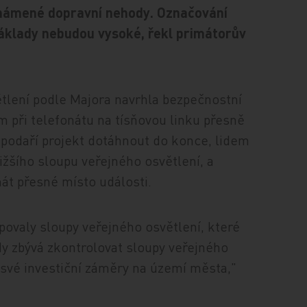
oznámené dopravní nehody. Označování
náklady nebudou vysoké, řekl primátorův
tlení podle Majora navrhla bezpečnostní
m při telefonátu na tísňovou linku přesně
 podaří projekt dotáhnout do konce, lidem
ližšího sloupu veřejného osvětlení, a
nát přesné místo události.
valy sloupy veřejného osvětlení, které
y zbývá zkontrolovat sloupy veřejného
li své investiční záměry na území města,"