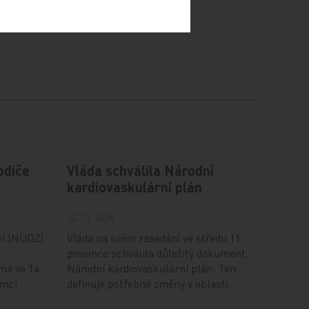
odiče
Vláda schválila Národní
kardiovaskulární plán
12. 12. 2024
ví (NUDZ)
Vláda na svém zasedání ve středu 11.
prosince schválila důležitý dokument,
ma ve 14
Národní kardiovaskulární plán. Ten
ámci
definuje potřebné změny v oblasti…