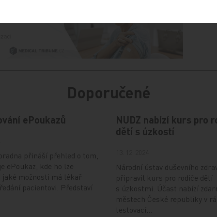
Doporučené
ování ePoukazů
NUDZ nabízí kurs pro r
dětí s úzkostí
4
13. 12. 2024
radna přináší přehled o tom,
je ePoukaz, kde ho lze
Národní ústav duševního zdra
a jaké možnosti má lékař
připravil kurs pro rodiče dětí
předání pacientovi. Představí
s úzkostmi. Účast nabízí zdar
městech České republiky v r
testovací…