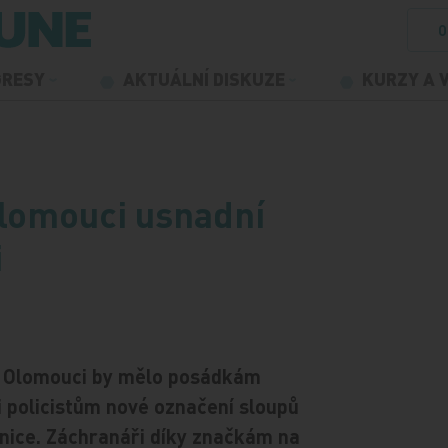
O
GRESY
AKTUÁLNÍ DISKUZE
KURZY A 
lomouci usnadní
i
 v Olomouci by mělo posádkám
i policistům nové označení sloupů
dnice. Záchranáři díky značkám na