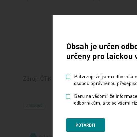
Obsah je určen odb
určeny pro laickou 
Potvrzuji, že jsem odborníkem
Zdroj: ČTK
osobou oprávněnou předepisov
Beru na vědomí, že informace
odborníkům, a to se všemi riz
Z REGIONŮ
POTVRDIT