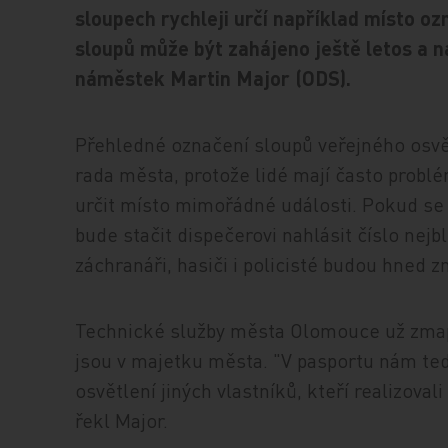
sloupech rychleji určí například místo 
sloupů může být zahájeno ještě letos a 
náměstek Martin Major (ODS).
Přehledné označení sloupů veřejného osvě
rada města, protože lidé mají často problé
určit místo mimořádné události. Pokud se
bude stačit dispečerovi nahlásit číslo nejb
záchranáři, hasiči i policisté budou hned z
Technické služby města Olomouce už zmapo
jsou v majetku města. "V pasportu nám ted
osvětlení jiných vlastníků, kteří realizova
řekl Major.