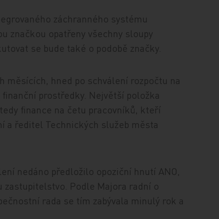
integrovaného záchranného systému
dou značkou opatřeny všechny sloupy
kutovat se bude také o podobě značky.
h měsících, hned po schválení rozpočtu na
finanční prostředky. Největší položka
edy finance na četu pracovníků, kteří
ní a ředitel Technických služeb města
ení nedáno předložilo opoziční hnutí ANO,
 zastupitelstvo. Podle Majora radní o
pečnostní rada se tím zabývala minulý rok a