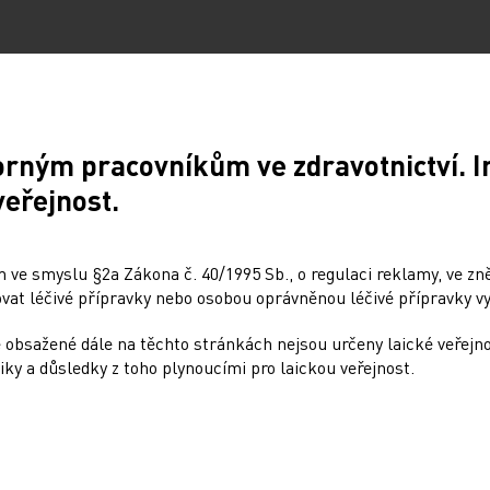
orným pracovníkům ve zdravotnictví. 
veřejnost.
 ve smyslu §2a Zákona č. 40/1995 Sb., o regulaci reklamy, ve zněn
at léčivé přípravky nebo osobou oprávněnou léčivé přípravky vy
 obsažené dále na těchto stránkách nejsou určeny laické veřejn
iky a důsledky z toho plynoucími pro laickou veřejnost.
Sdílejte článek