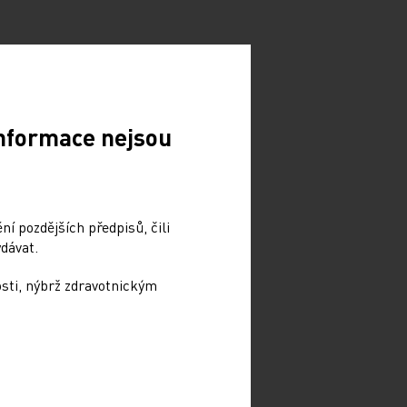
Informace nejsou
í pozdějších předpisů, čili
dávat.
osti, nýbrž zdravotnickým