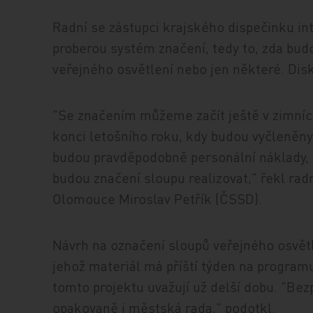
Radní se zástupci krajského dispečinku 
proberou systém značení, tedy to, zda bu
veřejného osvětlení nebo jen některé. Dis
"Se značením můžeme začít ještě v zimníc
konci letošního roku, kdy budou vyčleněny 
budou pravděpodobně personální náklady, t
budou značení sloupu realizovat," řekl rad
Olomouce Miroslav Petřík (ČSSD).
Návrh na označení sloupů veřejného osvětl
jehož materiál má příští týden na programu
tomto projektu uvažují už delší dobu. "Bez
opakovaně i městská rada," podotkl.