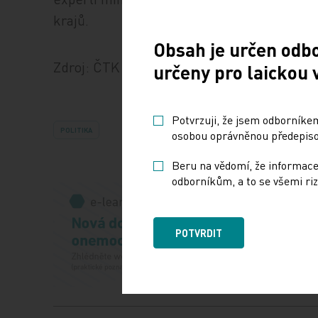
krajů.
Obsah je určen odb
Zdroj: ČTK
určeny pro laickou 
Potvrzuji, že jsem odborníkem
POLITIKA
osobou oprávněnou předepisov
Beru na vědomí, že informace
odborníkům, a to se všemi riz
POTVRDIT