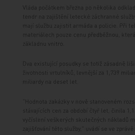
Vláda počátkem března po několika odkla
tendr na zajištění letecké záchranné služby
mají službu zajistit armáda a policie. Při 
materiálech pouze cenu předběžnou, která v
základnu vnitro.
Dva existující posudky se totiž zásadně liš
životnosti vrtulníků, levnější za 1,739 miliar
miliardy na deset let.
"Hodnota zakázky v nově stanoveném rozsah
stávajících cen za období čtyř let, činila 1
vyčíslení veškerých skutečných nákladů m
zajišťování této služby," uvádí se ve zprávě