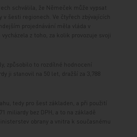
dech schválila, že Němeček může vypsat
 v šesti regionech. Ve čtyřech zbývajících
tehdejším projednávání měla vláda v
ycházela z toho, za kolik provozuje svoji
ily, způsobilo to rozdílné hodnocení
dy ji stanovil na 50 let, dražší za 3,788
u, tedy pro šest základen, a při použití
,171 miliardy bez DPH, a to na základě
inisterstev obrany a vnitra k současnému
.