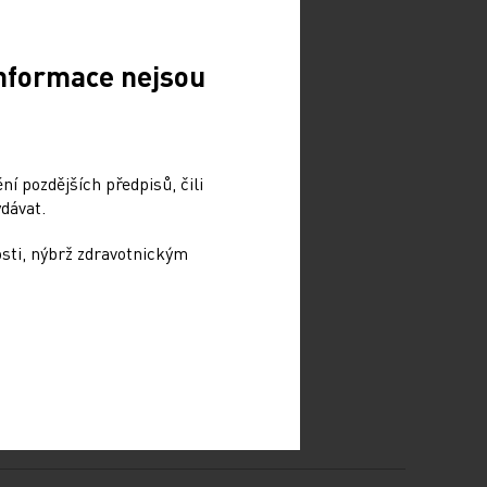
Informace nejsou
í pozdějších předpisů, čili
dávat.
osti, nýbrž zdravotnickým