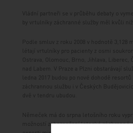
Vládní partneři se v průběhu debaty o vym
by vrtulníky záchranné služby měl kvůli n
Podle smluv z roku 2008 v hodnotě 3,128 m
létají vrtulníky pro pacienty z osmi soukr
Ostrava, Olomouc, Brno, Jihlava, Liberec,
nad Labem. V Praze a Plzni obstarávají služ
ledna 2017 budou po nové dohodě resortů v
záchrannou službu i v Českých Budějovicí
dvě v tendru ubudou.
Němeček má do srpna letošního roku vypra
možností zabezpečení letecké záchranné sl
experti ministerstev zdravotnictví, obrany, 