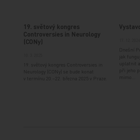
19. světový kongres
Vystav
Controversies in Neurology
17. 12. 202
(CONy)
Dnešní Po
10. 3. 2025
jak fungu
uplatnit 
19. světový kongres Controversies in
při jeho 
Neurology (CONy) se bude konat
mimo…
v termínu 20.–22. března 2025 v Praze.