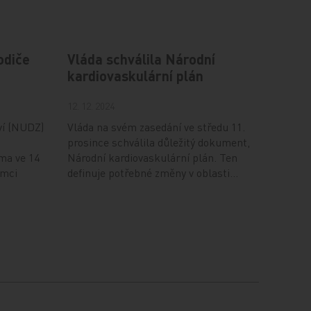
odiče
Vláda schválila Národní
kardiovaskulární plán
12. 12. 2024
ví (NUDZ)
Vláda na svém zasedání ve středu 11.
prosince schválila důležitý dokument,
ma ve 14
Národní kardiovaskulární plán. Ten
ámci
definuje potřebné změny v oblasti…