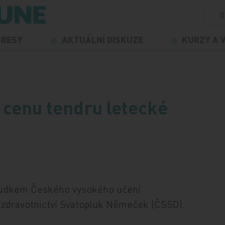
O
GRESY
AKTUÁLNÍ DISKUZE
KURZY A 
í cenu tendru letecké
sudkem Českého vysokého učení
r zdravotnictví Svatopluk Němeček (ČSSD).