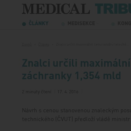
Přeskočit na obsah
ČLÁNKY
MEDISEKCE
KON
Domů
Články
Znalci určili maximální cenu tendru letecké…
Znalci určili maximáln
záchranky 1,354 mld
2 minuty čtení
17. 4. 2016
Návrh s cenou stanovenou znaleckým po
technického (ČVUT) předloží vládě minist