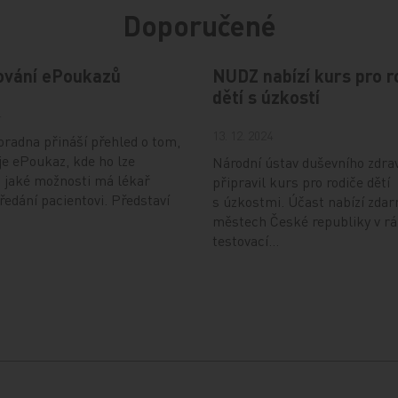
Doporučené
ování ePoukazů
NUDZ nabízí kurs pro r
dětí s úzkostí
4
13. 12. 2024
radna přináší přehled o tom,
je ePoukaz, kde ho lze
Národní ústav duševního zdra
a jaké možnosti má lékař
připravil kurs pro rodiče dětí
předání pacientovi. Představí
s úzkostmi. Účast nabízí zdar
městech České republiky v r
testovací…