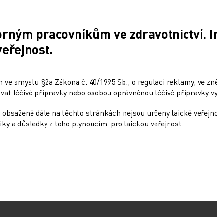
orným pracovníkům ve zdravotnictví. 
veřejnost.
 ve smyslu §2a Zákona č. 40/1995 Sb., o regulaci reklamy, ve zněn
Sdílejte článek
at léčivé přípravky nebo osobou oprávněnou léčivé přípravky vy
 obsažené dále na těchto stránkách nejsou určeny laické veřejn
iky a důsledky z toho plynoucími pro laickou veřejnost.