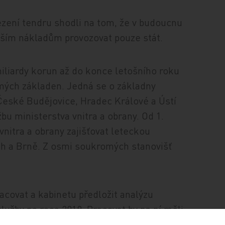
ezení tendru shodli na tom, že v budoucnu
ižším nákladům provozovat pouze stát.
iliardy korun až do konce letošního roku
omých základen. Jedná se o základny
 České Budějovice, Hradec Králové a Ústí
bu ministerstva vnitra a obrany. Od 1.
nitra a obrany zajišťovat leteckou
ch a Brně. Z osmi soukromých stanovišť
covat a kabinetu předložit analýzu
užby po roce 2019. Pracovat by na ní měli
vnitra, financí, Úřadu vlády a Asociace