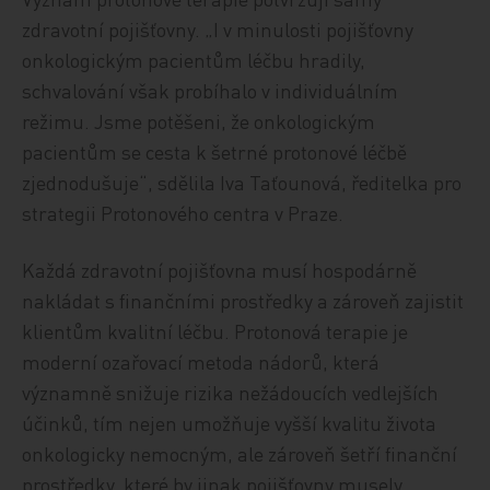
zdravotní pojišťovny. „I v minulosti pojišťovny
onkologickým pacientům léčbu hradily,
schvalování však probíhalo v individuálním
režimu. Jsme potěšeni, že onkologickým
pacientům se cesta k šetrné protonové léčbě
zjednodušuje“, sdělila Iva Taťounová, ředitelka pro
strategii Protonového centra v Praze.
Každá zdravotní pojišťovna musí hospodárně
nakládat s finančními prostředky a zároveň zajistit
klientům kvalitní léčbu. Protonová terapie je
moderní ozařovací metoda nádorů, která
významně snižuje rizika nežádoucích vedlejších
účinků, tím nejen umožňuje vyšší kvalitu života
onkologicky nemocným, ale zároveň šetří finanční
prostředky, které by jinak pojišťovny musely