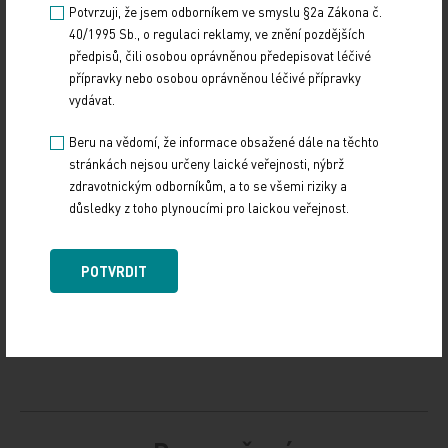
Potvrzuji, že jsem odborníkem ve smyslu §2a Zákona č.
40/1995 Sb., o regulaci reklamy, ve znění pozdějších
ParlamentníListy.cz
předpisů, čili osobou oprávněnou předepisovat léčivé
přípravky nebo osobou oprávněnou léčivé přípravky
Zdroj: ParlamentníListy.cz
vydávat.
Beru na vědomí, že informace obsažené dále na těchto
Z REGIONŮ
stránkách nejsou určeny laické veřejnosti, nýbrž
zdravotnickým odborníkům, a to se všemi riziky a
Sdílejte článek
důsledky z toho plynoucími pro laickou veřejnost.
POTVRDIT