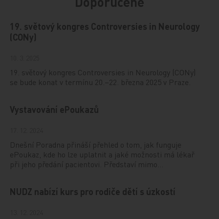
Doporučené
19. světový kongres Controversies in Neurology
(CONy)
10. 3. 2025
19. světový kongres Controversies in Neurology (CONy)
se bude konat v termínu 20.–22. března 2025 v Praze.
Vystavování ePoukazů
17. 12. 2024
Dnešní Poradna přináší přehled o tom, jak funguje
ePoukaz, kde ho lze uplatnit a jaké možnosti má lékař
při jeho předání pacientovi. Představí mimo…
NUDZ nabízí kurs pro rodiče dětí s úzkostí
13. 12. 2024