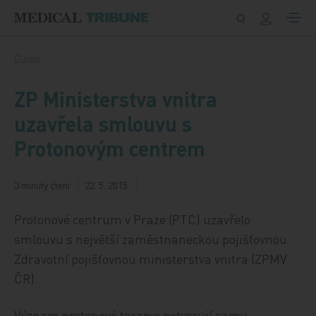
Přeskočit na obsah
Články
ZP Ministerstva vnitra
uzavřela smlouvu s
Protonovým centrem
3 minuty čtení
22. 5. 2015
Protonové centrum v Praze (PTC) uzavřelo
smlouvu s největší zaměstnaneckou pojišťovnou
Zdravotní pojišťovnou ministerstva vnitra (ZPMV
ČR).
Význam protonové terapie potvrzují samy