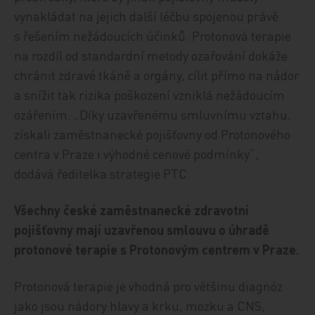
vynakládat na jejich další léčbu spojenou právě
s řešením nežádoucích účinků. Protonová terapie
na rozdíl od standardní metody ozařování dokáže
chránit zdravé tkáně a orgány, cílit přímo na nádor
a snížit tak rizika poškození vzniklá nežádoucím
ozářením. „Díky uzavřenému smluvnímu vztahu,
získali zaměstnanecké pojišťovny od Protonového
centra v Praze i výhodné cenové podmínky“,
dodává ředitelka strategie PTC.
Všechny české zaměstnanecké zdravotní
pojišťovny mají uzavřenou smlouvu o úhradě
protonové terapie s Protonovým centrem v Praze.
Protonová terapie je vhodná pro většinu diagnóz
jako jsou nádory hlavy a krku, mozku a CNS,