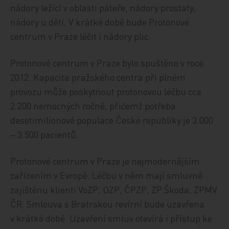
nádory ležící v oblasti páteře, nádory prostaty,
nádory u dětí. V krátké době bude Protonové
centrum v Praze léčit i nádory plic.
Protonové centrum v Praze bylo spuštěno v roce
2012. Kapacita pražského centra při plném
provozu může poskytnout protonovou léčbu cca
2.200 nemocných ročně, přičemž potřeba
desetimilionové populace České republiky je 3.000
– 3.500 pacientů.
Protonové centrum v Praze je nejmodernějším
zařízením v Evropě. Léčbu v něm mají smluvně
zajištěnu klienti VoZP, OZP, ČPZP, ZP Škoda, ZPMV
ČR. Smlouva s Bratrskou revírní bude uzavřena
v krátké době. Uzavření smluv otevírá i přístup ke