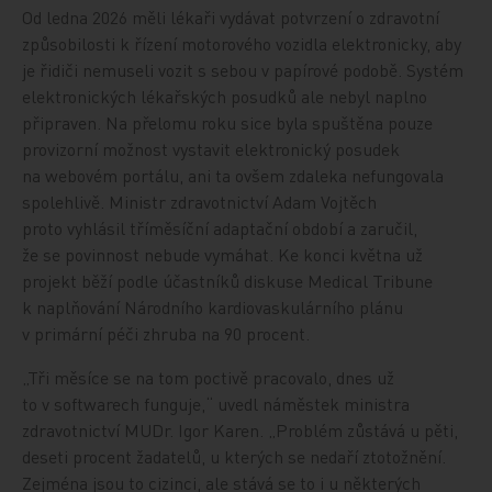
Od ledna 2026 měli lékaři vydávat potvrzení o zdravotní
způsobilosti k řízení motorového vozidla elektronicky, aby
je řidiči nemuseli vozit s sebou v papírové podobě. Systém
elektronických lékařských posudků ale nebyl naplno
připraven. Na přelomu roku sice byla spuštěna pouze
provizorní možnost vystavit elektronický posudek
na webovém portálu, ani ta ovšem zdaleka nefungovala
spolehlivě. Ministr zdravotnictví Adam Vojtěch
proto vyhlásil tříměsíční adaptační období a zaručil,
že se povinnost nebude vymáhat. Ke konci května už
projekt běží podle účastníků diskuse Medical Tribune
k naplňování Národního kardiovaskulárního plánu
v primární péči zhruba na 90 procent.
„Tři měsíce se na tom poctivě pracovalo, dnes už
to v softwarech funguje,“ uvedl náměstek ministra
zdravotnictví MUDr. Igor Karen. „Problém zůstává u pěti,
deseti procent žadatelů, u kterých se nedaří ztotožnění.
Zejména jsou to cizinci, ale stává se to i u některých