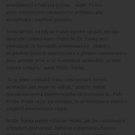
prvožadatelů o řidičský průkaz,“ dodal. Policii
proto ministerstvo zdravotnictví požádalo, aby
akceptovala i papírové posudky.
Tvrdý termín, od kdy se musel systém spustit, byl dán
dotačními podmínkami. Podle MUDr. Šonky není
překvapivé, že byl náběh problematický. „Obávám
se jakékoli povinné elektronizace k předem stanovenému
datu, protože jsme si už mnohokrát vyzkoušeli, že toho
nejsme schopni,“ uvedl MUDr. Šonka.
„To je jeden z neduhů státu. Umí nastavit termín,
se kterým pak nejde nic udělat,“ podotkl ředitel
Národního centra elektronického zdravotnictví Bc. Petr
Foltýn. Podle něj je ale vyhlídka, že se koordinace vládních
projektů elektronizace zlepší.
MUDr. Šonka nabídl v diskusi řešení, jak lze v obdobných
případech postupovat. Jedná se o legislativu řízenou
technickou připraveností. Místo pevného termínu