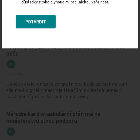
důsledky z toho plynoucími pro laickou veřejnost.
2. 7. 2026
Digitalizace zdravotnictví má podle praktických lékařů
POTVRDIT
jediný smysl – ušetřit administrativu a vytvořit více
prostoru pro péči o pacienty. Jaké…
Projekty IT jako nezbytná součást poskytování
péče
2. 7. 2026
Úspěch elektronizace zdravotnictví bude záviset na tom,
zda nové digitální nástroje lékařům skutečně usnadní
každodenní práci. Jak pokračuje vývoj…
Národní kardiovaskulární plán má na
ministerstvu plnou podporu