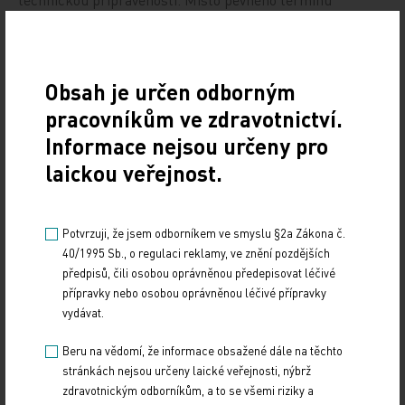
se do zákona uvede podmíněná povinnost využívat
informační systém, například šest měsíců poté, co
příslušná autorita prohlásí tento systém za funkční.
„Některé země, kde jsou předvídavější, už takový postup
Obsah je určen odborným
použily. Tímto způsobem se dá vyhnout potížím, které by
pracovníkům ve zdravotnictví.
provázely zavedení povinnosti k určitému datu,“ vysvětlil.
Informace nejsou určeny pro
Náměstek Karen ujistil, že před přechodem
laickou veřejnost.
na elektronickou agendu zbrojních průkazů proběhne
pilotní projekt, aby nedošlo ke stejným komplikacím jako
u posudků k řidičákům.
Potvrzuji, že jsem odborníkem ve smyslu §2a Zákona č.
40/1995 Sb., o regulaci reklamy, ve znění pozdějších
předpisů, čili osobou oprávněnou předepisovat léčivé
Doporučené
přípravky nebo osobou oprávněnou léčivé přípravky
vydávat.
Co praktici potřebují od elektronického
Beru na vědomí, že informace obsažené dále na těchto
zdravotnictví?
stránkách nejsou určeny laické veřejnosti, nýbrž
zdravotnickým odborníkům, a to se všemi riziky a