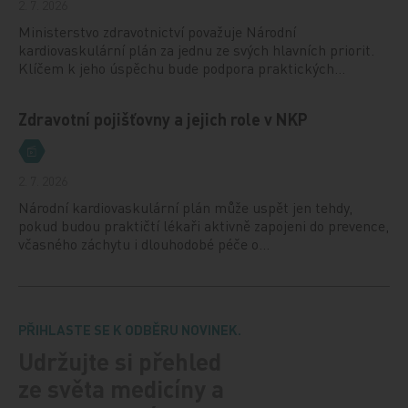
2. 7. 2026
Ministerstvo zdravotnictví považuje Národní
kardiovaskulární plán za jednu ze svých hlavních priorit.
Klíčem k jeho úspěchu bude podpora praktických…
Zdravotní pojišťovny a jejich role v NKP
2. 7. 2026
Národní kardiovaskulární plán může uspět jen tehdy,
pokud budou praktičtí lékaři aktivně zapojeni do prevence,
včasného záchytu i dlouhodobé péče o…
PŘIHLASTE SE K ODBĚRU NOVINEK.
Udržujte si přehled
ze světa medicíny a