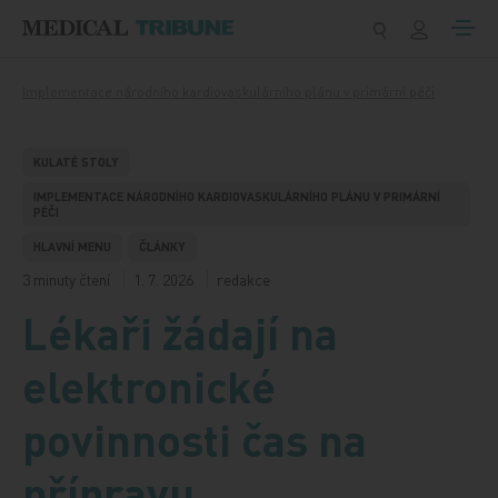
Přeskočit na obsah
Implementace národního kardiovaskulárního plánu v primární péči
KULATÉ STOLY
IMPLEMENTACE NÁRODNÍHO KARDIOVASKULÁRNÍHO PLÁNU V PRIMÁRNÍ
PÉČI
HLAVNÍ MENU
ČLÁNKY
3 minuty čtení
1. 7. 2026
redakce
Lékaři žádají na
elektronické
povinnosti čas na
přípravu