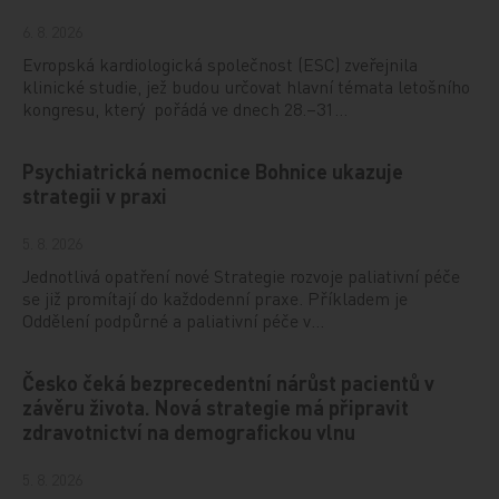
6. 8. 2026
Evropská kardiologická společnost (ESC) zveřejnila
klinické studie, jež budou určovat hlavní témata letošního
kongresu, který pořádá ve dnech 28.–31…
Psychiatrická nemocnice Bohnice ukazuje
strategii v praxi
5. 8. 2026
Jednotlivá opatření nové Strategie rozvoje paliativní péče
se již promítají do každodenní praxe. Příkladem je
Oddělení podpůrné a paliativní péče v…
Česko čeká bezprecedentní nárůst pacientů v
závěru života. Nová strategie má připravit
zdravotnictví na demografickou vlnu
5. 8. 2026