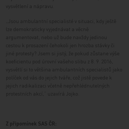
vysvětlení a nápravu.
„Jsou ambulantní specialisté v situaci, kdy ještě
lze demokraticky vyjednávat a věcně
argumentovat, nebo už bude navždy jedinou
cestou k prosazení čehokoli jen hrozba stávky či
jiné protesty? Jsem si jistý, že pokud zůstane výše
koeficientu pod úrovní vašeho slibu z 8. 9. 2016,
vysvětlí si to většina ambulantních specialistů jako
políček od vás do jejich tváře, což jistě povede k
jejich radikalizaci včetně nepřehlédnutelných
protestních akcí,“ uzavírá Jojko.
Z připomínek SAS ČR: