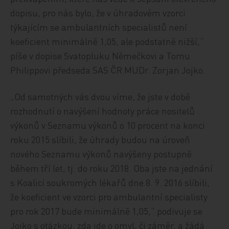
dopisu, pro nás bylo, že v úhradovém vzorci
týkajícím se ambulantních specialistů není
koeficient minimálně 1,05, ale podstatně nižší,“
píše v dopise Svatopluku Němečkovi a Tomu
Philippovi předseda SAS ČR MUDr. Zorjan Jojko.
„Od samotných vás dvou víme, že jste v době
rozhodnutí o navýšení hodnoty práce nositelů
výkonů v Seznamu výkonů o 10 procent na konci
roku 2015 slíbili, že úhrady budou na úroveň
nového Seznamu výkonů navýšeny postupně
během tří let, tj. do roku 2018. Oba jste na jednání
s Koalicí soukromých lékařů dne 8. 9. 2016 slíbili,
že koeficient ve vzorci pro ambulantní specialisty
pro rok 2017 bude minimálně 1,05,“ podivuje se
Jojko s otázkou, zda jde o omyl, či záměr, a žádá