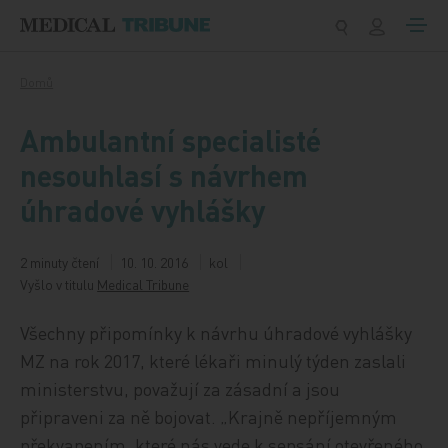
Přeskočit na obsah
Domů
Ambulantní specialisté
nesouhlasí s návrhem
úhradové vyhlášky
2 minuty čtení
10. 10. 2016
kol
Vyšlo v titulu
Medical Tribune
Všechny připomínky k návrhu úhradové vyhlášky
MZ na rok 2017, které lékaři minulý týden zaslali
ministerstvu, považují za zásadní a jsou
připraveni za ně bojovat. „Krajně nepříjemným
překvapením, které nás vede k sepsání otevřeného