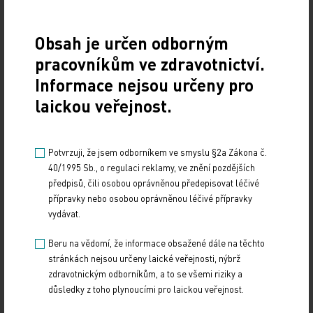
Obsah je určen odborným
lhůta vyúčtování byla max. 120 dnů,
pracovníkům ve zdravotnictví.
Informace nejsou určeny pro
laickou veřejnost.
Potvrzuji, že jsem odborníkem ve smyslu §2a Zákona č.
navýšení limitu minimálně o 5 procent, jako
40/1995 Sb., o regulaci reklamy, ve znění pozdějších
referenční období použít i zde (nemůže‑li být
předpisů, čili osobou oprávněnou předepisovat léčivé
přípravky nebo osobou oprávněnou léčivé přípravky
rok 2016) rok 2015.
vydávat.
Beru na vědomí, že informace obsažené dále na těchto
stránkách nejsou určeny laické veřejnosti, nýbrž
Zdroj:
zdravotnickým odborníkům, a to se všemi riziky a
důsledky z toho plynoucími pro laickou veřejnost.
IMPORT: TITULY