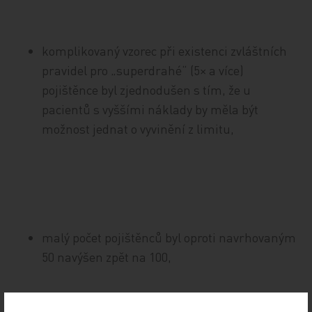
komplikovaný vzorec při existenci zvláštních
pravidel pro „superdrahé“ (5× a více)
pojištěnce byl zjednodušen s tím, že u
pacientů s vyššími náklady by měla být
možnost jednat o vyvinění z limitu,
malý počet pojištěnců byl oproti navrhovaným
50 navýšen zpět na 100,