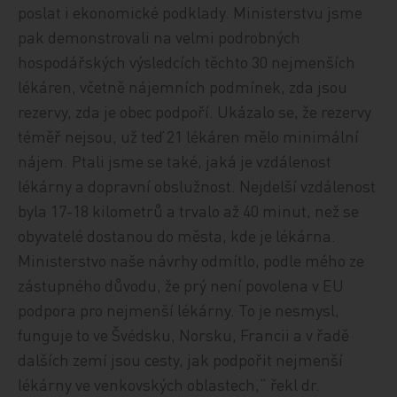
poslat i ekonomické podklady. Ministerstvu jsme
pak demonstrovali na velmi podrobných
hospodářských výsledcích těchto 30 nejmenších
lékáren, včetně nájemních podmínek, zda jsou
rezervy, zda je obec podpoří. Ukázalo se, že rezervy
téměř nejsou, už teď 21 lékáren mělo minimální
nájem. Ptali jsme se také, jaká je vzdálenost
lékárny a dopravní obslužnost. Nejdelší vzdálenost
byla 17-18 kilometrů a trvalo až 40 minut, než se
obyvatelé dostanou do města, kde je lékárna.
Ministerstvo naše návrhy odmítlo, podle mého ze
zástupného důvodu, že prý není povolena v EU
podpora pro nejmenší lékárny. To je nesmysl,
funguje to ve Švédsku, Norsku, Francii a v řadě
dalších zemí jsou cesty, jak podpořit nejmenší
lékárny ve venkovských oblastech,“ řekl dr.