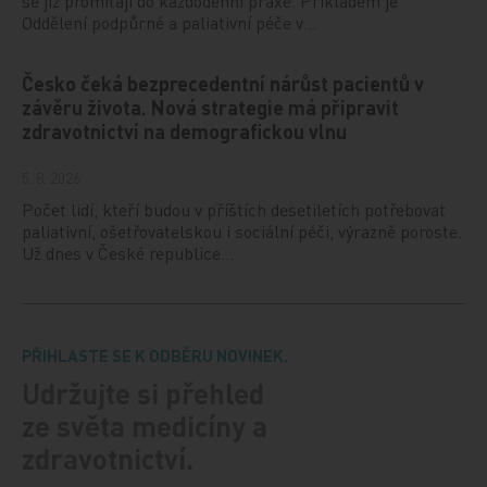
se již promítají do každodenní praxe. Příkladem je
Oddělení podpůrné a paliativní péče v…
Česko čeká bezprecedentní nárůst pacientů v
závěru života. Nová strategie má připravit
zdravotnictví na demografickou vlnu
5. 8. 2026
Počet lidí, kteří budou v příštích desetiletích potřebovat
paliativní, ošetřovatelskou i sociální péči, výrazně poroste.
Už dnes v České republice…
PŘIHLASTE SE K ODBĚRU NOVINEK.
Udržujte si přehled
ze světa medicíny a
zdravotnictví.