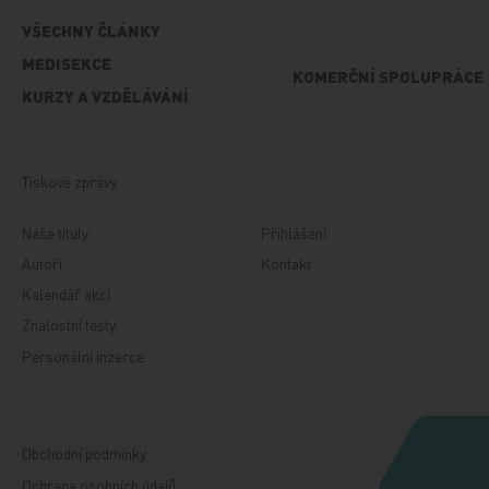
VŠECHNY ČLÁNKY
MEDISEKCE
KOMERČNÍ SPOLUPRÁCE
KURZY A VZDĚLÁVÁNÍ
Tiskové zprávy
Naše tituly
Přihlášení
Autoři
Kontakt
Kalendář akcí
Znalostní testy
Personální inzerce
Obchodní podmínky
Ochrana osobních údajů