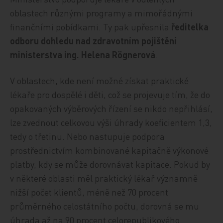
oblastech různými programy a mimořádnými
finančními pobídkami. Ty pak upřesnila
ředitelka
odboru dohledu nad zdravotním pojištění
ministerstva ing. Helena Rögnerová
.
V oblastech, kde není možné získat praktické
lékaře pro dospělé i děti, což se projevuje tím, že do
opakovaných výběrových řízení se nikdo nepřihlásí,
lze zvednout celkovou výši úhrady koeficientem 1,3,
tedy o třetinu. Nebo nastupuje podpora
prostřednictvím kombinované kapitačně výkonové
platby, kdy se může dorovnávat kapitace. Pokud by
v některé oblasti měl praktický lékař významně
nižší počet klientů, méně než 70 procent
průměrného celostátního počtu, dorovná se mu
úhrada až na 90 procent celorepublikového