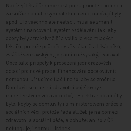
Nabízejí lékařům možnost pronajmout si ordinaci
za sníženou nebo symbolickou cenu, nabízejí byty
apod. „To všechno ale nestačí, musí se změnit
systém financování, systém vzdělávání tak, aby
obory byly atraktivnější a volilo je více mladých
lékařů, protože průměrný věk lékařů a lékárníků,
zvláště venkovských, je poměrně vysoký,“ varoval.
Obce také přispěly k prosazení jednorázových
dotací pro nové praxe. Financování obce ovlivnit
nemohou. „Musíme tlačit na to, aby se změnilo.
Domluvit se musejí zdravotní pojišťovny s
ministerstvem zdravotnictví, respektive ideální by
bylo, kdyby se domluvily i s ministerstvem práce a
sociálních věcí, protože řada služeb je na pomezí
zdravotní a sociální péče, a bohužel ani to v ČR
nefunguje,“ shrnul Jiránek.