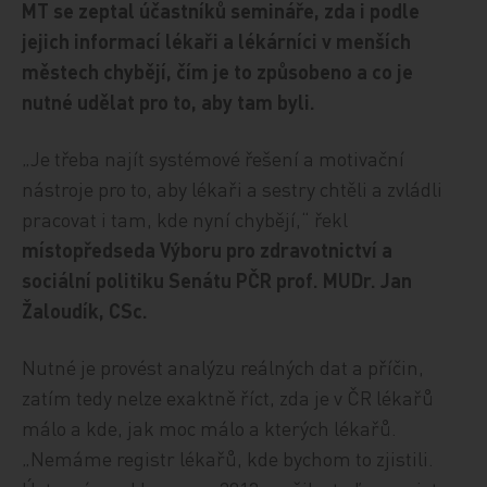
MT se zeptal účastníků semináře, zda i podle
jejich informací lékaři a lékárníci v menších
městech chybějí, čím je to způsobeno a co je
nutné udělat pro to, aby tam byli.
„Je třeba najít systémové řešení a motivační
nástroje pro to, aby lékaři a sestry chtěli a zvládli
pracovat i tam, kde nyní chybějí,“ řekl
místopředseda Výboru pro zdravotnictví a
sociální politiku Senátu PČR prof. MUDr. Jan
Žaloudík, CSc.
Nutné je provést analýzu reálných dat a příčin,
zatím tedy nelze exaktně říct, zda je v ČR lékařů
málo a kde, jak moc málo a kterých lékařů.
„Nemáme registr lékařů, kde bychom to zjistili.