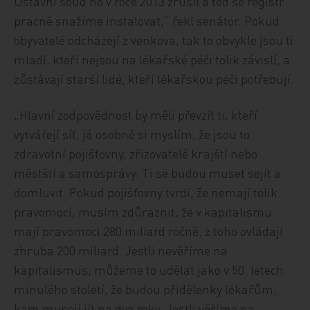
Ústavní soud ho v roce 2013 zrušil a teď se registr
pracně snažíme instalovat,“ řekl senátor. Pokud
obyvatelé odcházejí z venkova, tak to obvykle jsou ti
mladí, kteří nejsou na lékařské péči tolik závislí, a
zůstávají starší lidé, kteří lékařskou péči potřebují.
„Hlavní zodpovědnost by měli převzít ti, kteří
vytvářejí síť, já osobně si myslím, že jsou to
zdravotní pojišťovny, zřizovatelé krajští nebo
městští a samosprávy. Ti se budou muset sejít a
domluvit. Pokud pojišťovny tvrdí, že nemají tolik
pravomocí, musím zdůraznit, že v kapitalismu
mají pravomoci 280 miliard ročně, z toho ovládají
zhruba 200 miliard. Jestli nevěříme na
kapitalismus, můžeme to udělat jako v 50. letech
minulého století, že budou přidělenky lékařům,
kam musejí jít na dva roky. Jestli věříme na