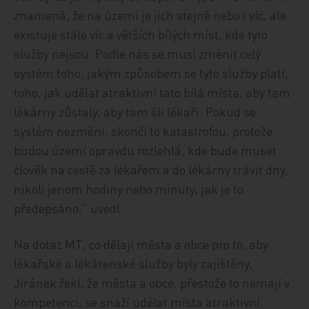
znamená, že na území je jich stejně nebo i víc, ale
existuje stále víc a větších bílých míst, kde tyto
služby nejsou. Podle nás se musí změnit celý
systém toho, jakým způsobem se tyto služby platí,
toho, jak udělat atraktivní tato bílá místa, aby tam
lékárny zůstaly, aby tam šli lékaři. Pokud se
systém nezmění, skončí to katastrofou, protože
budou území opravdu rozlehlá, kde bude muset
člověk na cestě za lékařem a do lékárny trávit dny,
nikoli jenom hodiny nebo minuty, jak je to
předepsáno,“ uvedl.
Na dotaz MT, co dělají města a obce pro to, aby
lékařské a lékárenské služby byly zajištěny,
Jiránek řekl, že města a obce, přestože to nemají v
kompetenci, se snaží udělat místa atraktivní.