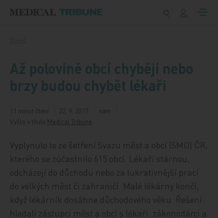
Přeskočit na obsah
Domů
Až polovině obcí chybějí nebo
brzy budou chybět lékaři
11 minut čtení
22. 9. 2017
nam
Vyšlo v titulu
Medical Tribune
Vyplynulo to ze šetření Svazu měst a obcí (SMO) ČR,
kterého se zúčastnilo 615 obcí. Lékaři stárnou,
odcházejí do důchodu nebo za lukrativnější prací
do velkých měst či zahraničí. Malé lékárny končí,
když lékárník dosáhne důchodového věku. Řešení
hledali zástupci měst a obcí s lékaři, zákonodárci a