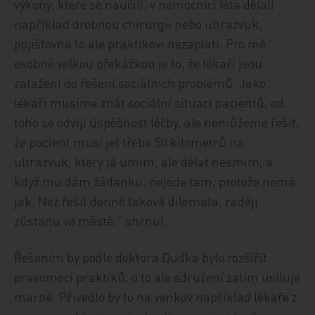
výkony, které se naučili, v nemocnici léta dělali
například drobnou chirurgii nebo ultrazvuk,
pojišťovna to ale praktikovi nezaplatí. Pro mě
osobně velkou překážkou je to, že lékaři jsou
zataženi do řešení sociálních problémů. Jako
lékaři musíme znát sociální situaci pacientů, od
toho se odvíjí úspěšnost léčby, ale nemůžeme řešit,
že pacient musí jet třeba 50 kilometrů na
ultrazvuk, který já umím, ale dělat nesmím, a
když mu dám žádanku, nejede tam, protože nemá
jak. Než řešit denně taková dilemata, raději
zůstanu ve městě,“ shrnul.
Řešením by podle doktora Dudka bylo rozšířit
pravomoci praktiků, o to ale sdružení zatím usiluje
marně. Přivedlo by to na venkov například lékaře z