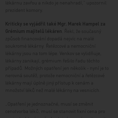
lékárnu zavřou a nikdo je nenahradí,“ upozornil
prezident komory.
Kriticky se vyjádřil také Mgr. Marek Hampel za
Grémium majitelů lékáren
. Řekl, že současný
způsob financování dopadá nejvíc na malé
soukromé lékárny. Řetězcové a nemocniční
lékárny jsou na tom lépe. Venkov se vylidňuje,
lékárny zanikají, grémium řešilo řadu těchto
případů. Možných opatření jen několik - nyní je to
nerovná soutěž, protože nemocniční a řetězcové
lékárny mají úplně jiný přístup k cenám a
množství léků než malé lékárny na vesnicích.
„Opatření je jednoznačné, musí se změnit
cenotvorba léků, musí se stanovit fixní cena pro