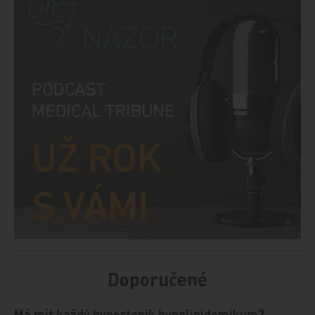
Doporučené
Má mít každý hypertonik hypolipidemikum?