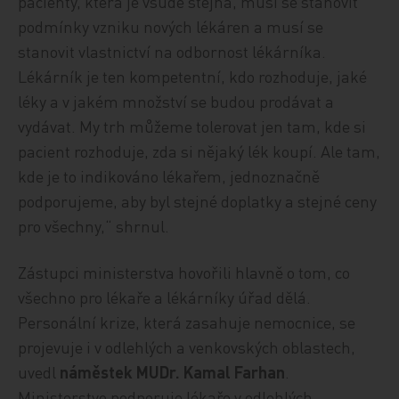
pacienty, která je všude stejná, musí se stanovit
podmínky vzniku nových lékáren a musí se
stanovit vlastnictví na odbornost lékárníka.
Lékárník je ten kompetentní, kdo rozhoduje, jaké
léky a v jakém množství se budou prodávat a
vydávat. My trh můžeme tolerovat jen tam, kde si
pacient rozhoduje, zda si nějaký lék koupí. Ale tam,
kde je to indikováno lékařem, jednoznačně
podporujeme, aby byl stejné doplatky a stejné ceny
pro všechny,“ shrnul.
Zástupci ministerstva hovořili hlavně o tom, co
všechno pro lékaře a lékárníky úřad dělá.
Personální krize, která zasahuje nemocnice, se
projevuje i v odlehlých a venkovských oblastech,
uvedl
náměstek MUDr. Kamal Farhan
.
Ministerstvo podporuje lékaře v odlehlých