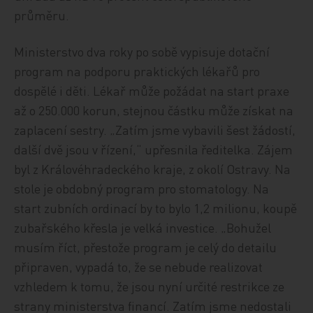
průměru.
Ministerstvo dva roky po sobě vypisuje dotační
program na podporu praktických lékařů pro
dospělé i děti. Lékař může požádat na start praxe
až o 250.000 korun, stejnou částku může získat na
zaplacení sestry. „Zatím jsme vybavili šest žádostí,
další dvě jsou v řízení,“ upřesnila ředitelka. Zájem
byl z Královéhradeckého kraje, z okolí Ostravy. Na
stole je obdobný program pro stomatology. Na
start zubních ordinací by to bylo 1,2 milionu, koupě
zubařského křesla je velká investice. „Bohužel
musím říct, přestože program je celý do detailu
připraven, vypadá to, že se nebude realizovat
vzhledem k tomu, že jsou nyní určité restrikce ze
strany ministerstva financí. Zatím jsme nedostali