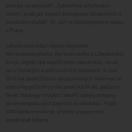
politiky na semináři „Zabraňme vylidňování
území, aneb jak zajistit dostupnost zdravotních a
sociálních služeb“ 19. září ve Valdštejnském paláci
v Praze.
Lékaře postrádají nejvíce obyvatelé
Moravskoslezského, Karlovarského a Libereckého
kraje, chybějí ale napříč celou republikou, ne už
jen v horských a pohraničních oblastech. V roce
2013 byl podle Ústavu zdravotnických informací a
statistiky průměrný věk praktika 54 let, pediatra
56 let. Nástupy mladých lékařů nebyly schopny
dorovnat počty odcházejících do důchodu. Podle
SMO tento trend trvá, protože situace není
systémově řešena.