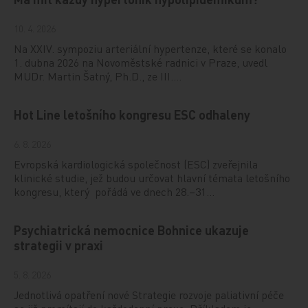
10. 4. 2026
Na XXIV. sympoziu arteriální hypertenze, které se konalo
1. dubna 2026 na Novoměstské radnici v Praze, uvedl
MUDr. Martin Šatný, Ph.D., ze III.…
Hot Line letošního kongresu ESC odhaleny
6. 8. 2026
Evropská kardiologická společnost (ESC) zveřejnila
klinické studie, jež budou určovat hlavní témata letošního
kongresu, který pořádá ve dnech 28.–31…
Psychiatrická nemocnice Bohnice ukazuje
strategii v praxi
5. 8. 2026
Jednotlivá opatření nové Strategie rozvoje paliativní péče