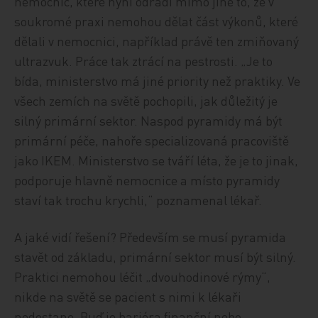
nemocnic, které nyní odradí mimo jiné to, že v
soukromé praxi nemohou dělat část výkonů, které
dělali v nemocnici, například právě ten zmiňovaný
ultrazvuk. Práce tak ztrácí na pestrosti. „Je to
bída, ministerstvo má jiné priority než praktiky. Ve
všech zemích na světě pochopili, jak důležitý je
silný primární sektor. Naspod pyramidy má být
primární péče, nahoře specializovaná pracoviště
jako IKEM. Ministerstvo se tváří léta, že je to jinak,
podporuje hlavně nemocnice a místo pyramidy
staví tak trochu krychli,“ poznamenal lékař.
A jaké vidí řešení? Především se musí pyramida
stavět od základu, primární sektor musí být silný.
Praktici nemohou léčit „dvouhodinové rýmy“,
nikde na světě se pacient s nimi k lékaři
nedostane. Buď je bariéra finanční nebo