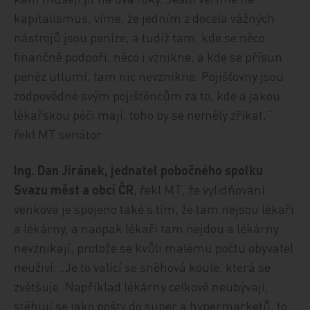
kapitalismus, víme, že jedním z docela vážných
nástrojů jsou peníze, a tudíž tam, kde se něco
finančně podpoří, něco i vznikne, a kde se přísun
peněz utlumí, tam nic nevznikne. Pojišťovny jsou
zodpovědné svým pojištěncům za to, kde a jakou
lékařskou péči mají, toho by se neměly zříkat,“
řekl MT senátor.
Ing. Dan Jiránek, jednatel pobočného spolku
Svazu měst a obcí ČR
, řekl MT, že vylidňování
venkova je spojeno také s tím, že tam nejsou lékaři
a lékárny, a naopak lékaři tam nejdou a lékárny
nevznikají, protože se kvůli malému počtu obyvatel
neuživí. „Je to valící se sněhová koule, která se
zvětšuje. Například lékárny celkově neubývají,
stěhují se jako pošty do super a hypermarketů, to