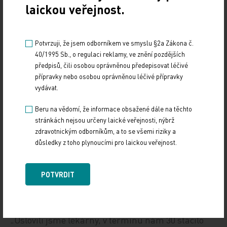
laickou veřejnost.
o geriatrické pacienty, což je mířeno i do
venkovských oblastí, kde podíl populace ve vyšším
věku je vyšší než ve městech. Druhý specializační
Potvrzuji, že jsem odborníkem ve smyslu §2a Zákona č.
kurz s názvem adiktologická péče je zaměřen na
40/1995 Sb., o regulaci reklamy, ve znění pozdějších
problémy nezdravého životního stylu, kouření, pití
předpisů, čili osobou oprávněnou předepisovat léčivé
přípravky nebo osobou oprávněnou léčivé přípravky
alkoholu. „Takže si myslím, že lékárny jsou
vydávat.
připraveny, aby v rámci odborných služeb dělaly
pro obyvatele po celém území daleko víc,“ upřesnil
Beru na vědomí, že informace obsažené dále na těchto
stránkách nejsou určeny laické veřejnosti, nýbrž
prezident komory.
zdravotnickým odborníkům, a to se všemi riziky a
důsledky z toho plynoucími pro laickou veřejnost.
Stavovská organizace předkládá opakovaně
ministerstvu zdravotnictví návrhy, jak zajistit
POTVRDIT
lékárenskou péči také na venkově. Připravila
projekt podpory tzv. jedinečných lékáren a
odloučených oddělení výdeje léčiv na vesnicích.
„Oslovili jsme lékárny, v termínu nám 30 stačilo