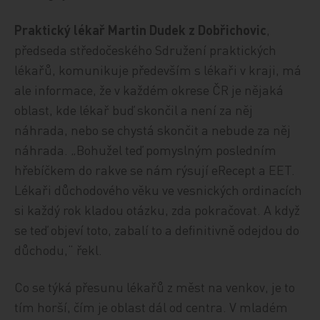
Praktický lékař Martin Dudek z Dobřichovic
,
předseda středočeského Sdružení praktických
lékařů, komunikuje především s lékaři v kraji, má
ale informace, že v každém okrese ČR je nějaká
oblast, kde lékař buď skončil a není za něj
náhrada, nebo se chystá skončit a nebude za něj
náhrada. „Bohužel teď pomyslným posledním
hřebíčkem do rakve se nám rýsují eRecept a EET.
Lékaři důchodového věku ve vesnických ordinacích
si každý rok kladou otázku, zda pokračovat. A když
se teď objeví toto, zabalí to a definitivně odejdou do
důchodu,“ řekl.
Co se týká přesunu lékařů z měst na venkov, je to
tím horší, čím je oblast dál od centra. V mladém