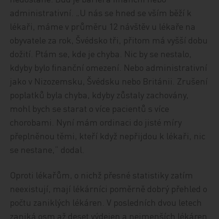
administrativní. „U nás se hned se vším běží k
lékaři, máme v průměru 12 návštěv u lékaře na
obyvatele za rok, Švédsko tři, přitom má vyšší dobu
dožití. Ptám se, kde je chyba. Nic by se nestalo,
kdyby bylo finanční omezení. Nebo administrativní
jako v Nizozemsku, Švédsku nebo Británii. Zrušení
poplatků byla chyba, kdyby zůstaly zachovány,
mohl bych se starat o více pacientů s více
chorobami. Nyní mám ordinaci do jisté míry
přeplněnou těmi, kteří když nepřijdou k lékaři, nic
se nestane,“ dodal.
Oproti lékařům, o nichž přesné statistiky zatím
neexistují, mají lékárníci poměrně dobrý přehled o
počtu zaniklých lékáren. V posledních dvou letech
zaniká osm až deset výdejen a nejmenších lékáren