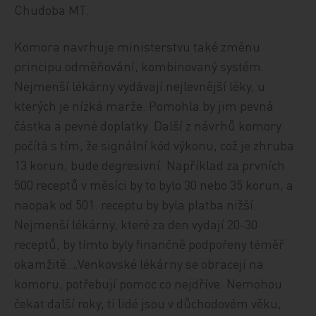
Chudoba MT.
Komora navrhuje ministerstvu také změnu
principu odměňování, kombinovaný systém.
Nejmenší lékárny vydávají nejlevnější léky, u
kterých je nízká marže. Pomohla by jim pevná
částka a pevné doplatky. Další z návrhů komory
počítá s tím, že signální kód výkonu, což je zhruba
13 korun, bude degresivní. Například za prvních
500 receptů v měsíci by to bylo 30 nebo 35 korun, a
naopak od 501. receptu by byla platba nižší.
Nejmenší lékárny, které za den vydají 20-30
receptů, by tímto byly finančně podpořeny téměř
okamžitě. „Venkovské lékárny se obracejí na
komoru, potřebují pomoc co nejdříve. Nemohou
čekat další roky, ti lidé jsou v důchodovém věku,