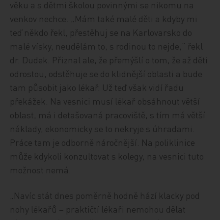
věku a s dětmi školou povinnými se nikomu na
venkov nechce. „Mám také malé děti a kdyby mi
teď někdo řekl, přestěhuj se na Karlovarsko do
malé vísky, neudělám to, s rodinou to nejde,“ řekl
dr. Dudek. Přiznal ale, že přemýšlí o tom, že až děti
odrostou, odstěhuje se do klidnější oblasti a bude
tam působit jako lékař. Už teď však vidí řadu
překážek. Na vesnici musí lékař obsáhnout větší
oblast, má i detašovaná pracoviště, s tím má větší
náklady, ekonomicky se to nekryje s úhradami.
Práce tam je odborně náročnější. Na poliklinice
může kdykoli konzultovat s kolegy, na vesnici tuto
možnost nemá.
„Navíc stát dnes poměrně hodně hází klacky pod
nohy lékařů – praktičtí lékaři nemohou dělat