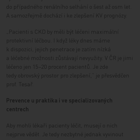
do případného renálního selhání o šest až osm let.
A samozřejmě dochází i ke zlepšení KV prognózy.
„Pacienti s CKD by měli být léčeni maximální
protektivní léčbou. I když léky dnes máme
k dispozici, jejich penetrace je zatím nízká
a léčebné možnosti zůstávají nevyužity. V ČR je jimi
léčeno jen 15–20 procent pacientů. Je zde
tedy obrovský prostor pro zlepšení,“ je přesvědčen
prof. Tesař.
Prevence u praktika i ve specializovaných
centrech
Aby mohli lékaři pacienty léčit, musejí o nich
nejprve vědět. Je tedy nezbytné jednak vyvinout