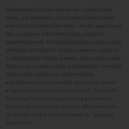
Budoucnost péče tak nebude jen o prodloužení
života, ale především o zachování soběstačnosti
a kvality života ve vyšším věku. „Nechci spekulovat,
zda v současné době velmi stagnující počet
pacientů poroste. Každopádně půjde o souboj dvou
protikladných faktorů: kvalitní prevence společně
s předdialyzační léčbou a efektu stárnutí populace.
Zatímco pro predikci počtu dialyzovaných nemáme
validní data, narůstající polymorbidita
a komplexnost dialyzovaných pacientů je zjevná
a zejména na to se musíme připravit. Zcela jistě
budou narůstat počty pacientů na peritoneální
dialýze i domácí dialýze. Hranice 500 nemocných
na domácí dialýze tak není nereálná,“ popisuje
budoucnost.