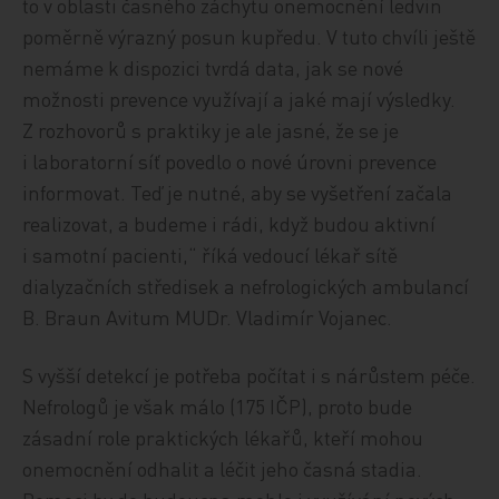
to v oblasti časného záchytu onemocnění ledvin
poměrně výrazný posun kupředu. V tuto chvíli ještě
nemáme k dispozici tvrdá data, jak se nové
možnosti prevence využívají a jaké mají výsledky.
Z rozhovorů s praktiky je ale jasné, že se je
i laboratorní síť povedlo o nové úrovni prevence
informovat. Teď je nutné, aby se vyšetření začala
realizovat, a budeme i rádi, když budou aktivní
i samotní pacienti,“ říká vedoucí lékař sítě
dialyzačních středisek a nefrologických ambulancí
B. Braun Avitum MUDr. Vladimír Vojanec.
S vyšší detekcí je potřeba počítat i s nárůstem péče.
Nefrologů je však málo (175 IČP), proto bude
zásadní role praktických lékařů, kteří mohou
onemocnění odhalit a léčit jeho časná stadia.