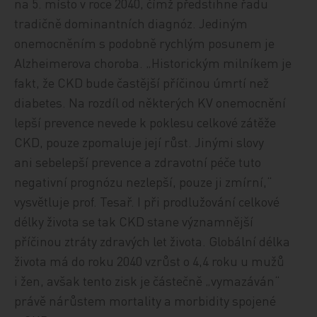
na 5. místo v roce 2040, čímž předstihne řadu
tradičně dominantních diagnóz. Jediným
onemocněním s podobně rychlým posunem je
Alzheimerova choroba. „Historickým milníkem je
fakt, že CKD bude častější příčinou úmrtí než
diabetes. Na rozdíl od některých KV onemocnění
lepší prevence nevede k poklesu celkové zátěže
CKD, pouze zpomaluje její růst. Jinými slovy
ani sebelepší prevence a zdravotní péče tuto
negativní prognózu nezlepší, pouze ji zmírní,“
vysvětluje prof. Tesař. I při prodlužování celkové
délky života se tak CKD stane významnější
příčinou ztráty zdravých let života. Globální délka
života má do roku 2040 vzrůst o 4,4 roku u mužů
i žen, avšak tento zisk je částečně „vymazáván“
právě nárůstem mortality a morbidity spojené