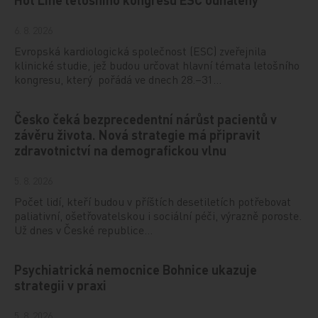
6. 8. 2026
Evropská kardiologická společnost (ESC) zveřejnila
klinické studie, jež budou určovat hlavní témata letošního
kongresu, který pořádá ve dnech 28.–31…
Česko čeká bezprecedentní nárůst pacientů v
závěru života. Nová strategie má připravit
zdravotnictví na demografickou vlnu
5. 8. 2026
Počet lidí, kteří budou v příštích desetiletích potřebovat
paliativní, ošetřovatelskou i sociální péči, výrazně poroste.
Už dnes v České republice…
Psychiatrická nemocnice Bohnice ukazuje
strategii v praxi
5. 8. 2026