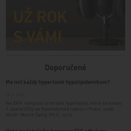
Doporučené
Má mít každý hypertonik hypolipidemikum?
10. 4. 2026
Na XXIV. sympoziu arteriální hypertenze, které se konalo
1. dubna 2026 na Novoměstské radnici v Praze, uvedl
MUDr. Martin Šatný, Ph.D., ze III.…
Hot Line letošního kongresu ESC odhaleny