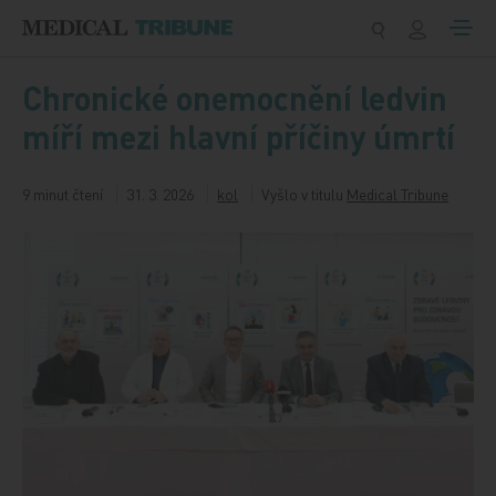
Přeskočit na obsah
Chronické onemocnění ledvin
míří mezi hlavní příčiny úmrtí
9 minut čtení
31. 3. 2026
kol
Vyšlo v titulu
Medical Tribune