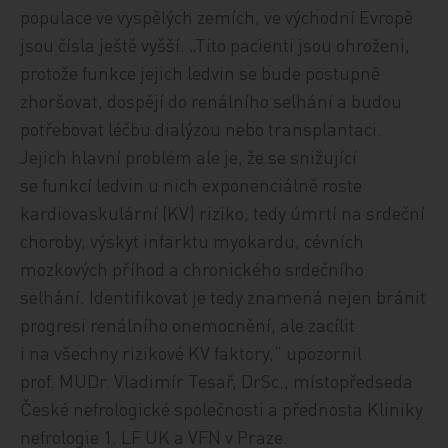
populace ve vyspělých zemích, ve východní Evropě
jsou čísla ještě vyšší. „Tito pacienti jsou ohroženi,
protože funkce jejich ledvin se bude postupně
zhoršovat, dospějí do renálního selhání a budou
potřebovat léčbu dialýzou nebo transplantaci.
Jejich hlavní problém ale je, že se snižující
se funkcí ledvin u nich exponenciálně roste
kardiovaskulární (KV) riziko, tedy úmrtí na srdeční
choroby, výskyt infarktu myokardu, cévních
mozkových příhod a chronického srdečního
selhání. Identifikovat je tedy znamená nejen bránit
progresi renálního onemocnění, ale zacílit
i na všechny rizikové KV faktory,“ upozornil
prof. MUDr. Vladimír Tesař, DrSc., místopředseda
České nefrologické společnosti a přednosta Kliniky
nefrologie 1. LF UK a VFN v Praze.