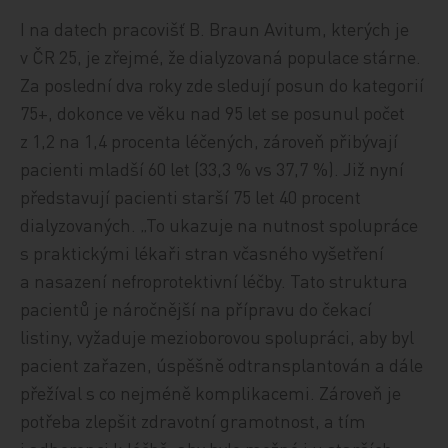
I na datech pracovišť B. Braun Avitum, kterých je
v ČR 25, je zřejmé, že dialyzovaná populace stárne.
Za poslední dva roky zde sledují posun do kategorií
75+, dokonce ve věku nad 95 let se posunul počet
z 1,2 na 1,4 procenta léčených, zároveň přibývají
pacienti mladší 60 let (33,3 % vs 37,7 %). Již nyní
představují pacienti starší 75 let 40 procent
dialyzovaných. „To ukazuje na nutnost spolupráce
s praktickými lékaři stran včasného vyšetření
a nasazení nefroprotektivní léčby. Tato struktura
pacientů je náročnější na přípravu do čekací
listiny, vyžaduje mezioborovou spolupráci, aby byl
pacient zařazen, úspěšně odtransplantován a dále
přežíval s co nejméně komplikacemi. Zároveň je
potřeba zlepšit zdravotní gramotnost, a tím