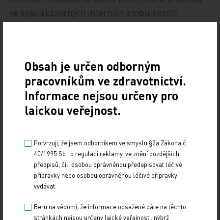
ve specializovaných interních ambulancích
mimo nefrologii s účastí téměř tří tisíc jedinců.
Podle této nové studie se CKD vyskytuje dokonce
u 32,5 procenta sledovaných pacientů. U zhruba
Obsah je určen odborným
třetiny z nich byla nemoc odhalena vůbec poprvé –
pracovníkům ve zdravotnictví.
v praxi to znamená, že jeden nový případ připadal
Informace nejsou určeny pro
na každých pět vyšetřených pacientů. Vyšší riziko
měli zejména starší lidé a nemocní po jiné než
laickou veřejnost.
ledvinné transplantaci, dále nemocní s vysokým
TK, srdečním selháním, fibrilací síní, diabetem či
Potvrzuji, že jsem odborníkem ve smyslu §2a Zákona č.
aterosklerózou. Studie zároveň potvrdila,
40/1995 Sb., o regulaci reklamy, ve znění pozdějších
že moderní léky chránící ledviny nejsou využívány
předpisů, čili osobou oprávněnou předepisovat léčivé
přípravky nebo osobou oprávněnou léčivé přípravky
dostatečně:
vydávat.
inhibitory SGLT‑2 užívalo pouze 42 procent
Beru na vědomí, že informace obsažené dále na těchto
indikovaných pacientů,
stránkách nejsou určeny laické veřejnosti, nýbrž