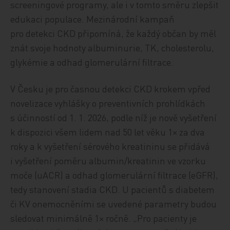
screeningové programy, ale i v tomto směru zlepšit
edukaci populace. Mezinárodní kampaň
pro detekci CKD připomíná, že každý občan by měl
znát svoje hodnoty albuminurie, TK, cholesterolu,
glykémie a odhad glomerulární filtrace.
V Česku je pro časnou detekci CKD krokem vpřed
novelizace vyhlášky o preventivních prohlídkách
s účinností od 1. 1. 2026, podle níž je nově vyšetření
k dispozici všem lidem nad 50 let věku 1× za dva
roky a k vyšetření sérového kreatininu se přidává
i vyšetření poměru albumin/kreatinin ve vzorku
moče (uACR) a odhad glomerulární filtrace (eGFR),
tedy stanovení stadia CKD. U pacientů s diabetem
či KV onemocněními se uvedené parametry budou
sledovat minimálně 1× ročně. „Pro pacienty je