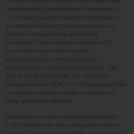
Pomoci by do budoucna mohlo i využívání nových
metod konzultací prostřednictvím telemedicíny.
„K nefrologovi bude potřeba odesílat především
pacienty s pokročilou formou onemocnění a ty,
kteří zároveň mají vzácná, ale léčitelná
onemocnění. Péče o zhruba milion pacientů
s chronickým onemocněním ledvin
se bez spolupráce s praktickými lékaři,
ale i například internisty zvládnout nedá,“ říká
prof. MUDr. Ondřej Viklický, CSc., přednosta
Transplantcentra IKEM, s tím, že i proto je potřeba
co nejdříve umožnit preskripci renoprotektivní
léčby i praktickým lékařům.
Vedle preventivních prohlídek lze nové pacienty
s CKD identifikovat i ve vysoce specializovaných
centrech. Ukazuje to studie IKEM, která proběhla