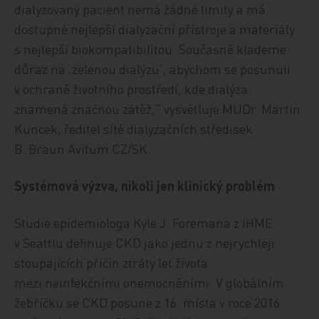
dialyzovaný pacient nemá žádné limity a má
dostupné nejlepší dialyzační přístroje a materiály
s nejlepší biokompatibilitou. Současně klademe
důraz na ‚zelenou dialýzu‘, abychom se posunuli
v ochraně životního prostředí, kde dialýza
znamená značnou zátěž,“ vysvětluje MUDr. Martin
Kuncek, ředitel sítě dialyzačních středisek
B. Braun Avitum CZ/SK.
Systémová výzva, nikoli jen klinický problém
Studie epidemiologa Kyle J. Foremana z IHME
v Seattlu definuje CKD jako jednu z nejrychleji
stoupajících příčin ztráty let života
mezi neinfekčními onemocněními. V globálním
žebříčku se CKD posune z 16. místa v roce 2016