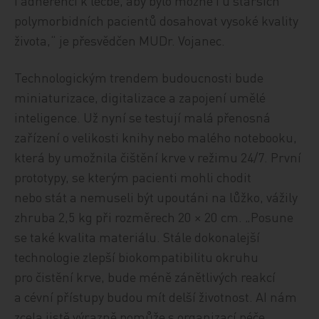
i adherenci k léčbě, aby bylo možné i u starších
polymorbidních pacientů dosahovat vysoké kvality
života,“ je přesvědčen MUDr. Vojanec.
Technologickým trendem budoucnosti bude
miniaturizace, digitalizace a zapojení umělé
inteligence. Už nyní se testují malá přenosná
zařízení o velikosti knihy nebo malého notebooku,
která by umožnila čištění krve v režimu 24/7. První
prototypy, se kterým pacienti mohli chodit
nebo stát a nemuseli být upoutáni na lůžko, vážily
zhruba 2,5 kg při rozměrech 20 × 20 cm. „Posune
se také kvalita materiálu. Stále dokonalejší
technologie zlepší biokompatibilitu okruhu
pro čistění krve, bude méně zánětlivých reakcí
a cévní přístupy budou mít delší životnost. AI nám
zcela jistě výrazně pomůže s organizací péče,