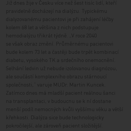
Již dnes žije v Česku více než šest tisíc lidí, kteří
pravidelně docházejí na dialýzu. Typickému
dialyzovanému pacientovi je při zahájení léčby
kolem 68 let a většina z nich podstupuje
hemodialýzu třikrát týdně. „V roce 2040
se však obraz změní. Průměrnému pacientovi
bude kolem 73 let a častěji bude trpět kombinací
diabetu, vysokého TK a srdečního onemocnění.
Selhání ledvin už nebude izolovanou diagnózou,
ale součástí komplexního obrazu stárnoucí
společnosti,“ varuje MUDr. Martin Kuncek.
Zatímco dnes má mladší pacient reálnou šanci
na transplantaci, v budoucnu se k ní dostane
menší podíl nemocných kvůli vyššímu věku a větší
křehkosti. Dialýza sice bude technologicky
pokročilejší, ale zároveň pacient složitější.