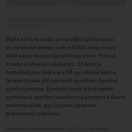
Ivo Šmoldas, Vladimír Vojanec, Martin Kuncek, Ondřej Viklický a
Vladimír Tesař Foto MT
Podle klíčové studie pro predikci příčin smrti
se chronické selhání ledvin (CKD) stane v roce
2040 pátou nejčastější příčinou úmrtí. Poprvé
v historii přeskočí i diabetes. Již dnes je
hemodialýzou, která je v ČR na světové špičce,
léčeno zhruba 600 pacientů na milion obyvatel
a počet poroste. Zpomalit tento trend mohou
systémová opatření založená na prevenci a časné
moderní léčbě, ale i zvýšení zdravotní
gramotnosti populace.
Renálním onemocněním trpí 11–13 procent