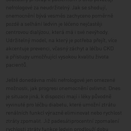
nefrologové za neudržitelný. Jak se shodují,
onemocnění bývá vesměs zachyceno poměrně
pozdě a selhání ledvin je léčeno nejčastěji
centrovou dialýzou, která má i své nevýhody.
Udržitelný model, na který je potřeba přejít, více
akcentuje prevenci, včasný záchyt a léčbu CKD
a přístupy umožňující vysokou kvalitu života
pacientů.
Ještě donedávna měli nefrologové jen omezené
možnosti, jak progresi onemocnění ovlivnit. Dnes
je situace jiná, k dispozici mají i léky původně
vyvinuté pro léčbu diabetu, které umožní ztrátu
renálních funkcí výrazně eliminovat nebo rychlost
ztráty zpomalit. Již padesátiprocentní zpomalení
rychlosti ztráty funkce ledvin prodlouží dobu