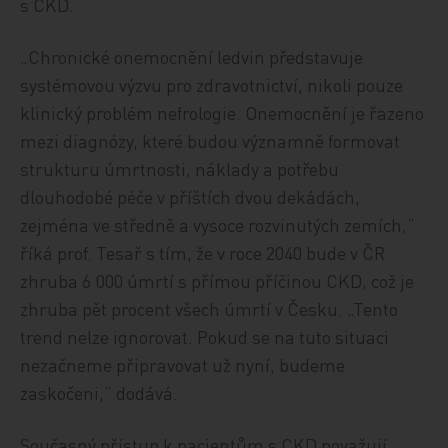
s CKD.
„Chronické onemocnění ledvin představuje
systémovou výzvu pro zdravotnictví, nikoli pouze
klinický problém nefrologie. Onemocnění je řazeno
mezi diagnózy, které budou významně formovat
strukturu úmrtnosti, náklady a potřebu
dlouhodobé péče v příštích dvou dekádách,
zejména ve středně a vysoce rozvinutých zemích,“
říká prof. Tesař s tím, že v roce 2040 bude v ČR
zhruba 6 000 úmrtí s přímou příčinou CKD, což je
zhruba pět procent všech úmrtí v Česku. „Tento
trend nelze ignorovat. Pokud se na tuto situaci
nezačneme připravovat už nyní, budeme
zaskočeni,“ dodává.
Současný přístup k pacientům s CKD považují