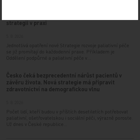
Psychiatrická nemocnice Bohnice ukazuje
strategii v praxi
5. 8. 2026
Jednotlivá opatření nové Strategie rozvoje paliativní péče
se již promítají do každodenní praxe. Příkladem je
Oddělení podpůrné a paliativní péče v…
Česko čeká bezprecedentní nárůst pacientů v
závěru života. Nová strategie má připravit
zdravotnictví na demografickou vlnu
5. 8. 2026
Počet lidí, kteří budou v příštích desetiletích potřebovat
paliativní, ošetřovatelskou i sociální péči, výrazně poroste.
Už dnes v České republice…