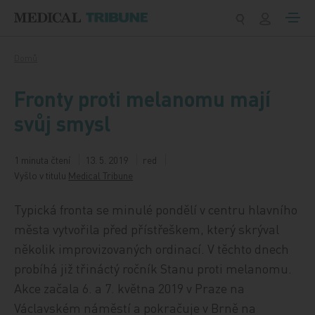
Přeskočit na obsah
Domů
Fronty proti melanomu mají
svůj smysl
1 minuta čtení
13. 5. 2019
red
Vyšlo v titulu
Medical Tribune
Typická fronta se minulé pondělí v centru hlavního
města vytvořila před přístřeškem, který skrýval
několik improvizovaných ordinací. V těchto dnech
probíhá již třináctý ročník Stanu proti melanomu.
Akce začala 6. a 7. května 2019 v Praze na
Václavském náměstí a pokračuje v Brně na