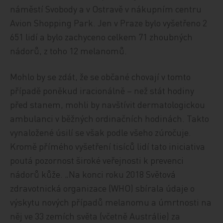
náměstí Svobody a v Ostravě v nákupním centru
Avion Shopping Park. Jen v Praze bylo vyšetřeno 2
651 lidí a bylo zachyceno celkem 71 zhoubných
nádorů, z toho 12 melanomů.
Mohlo by se zdát, že se občané chovají v tomto
případě poněkud iracionálně – než stát hodiny
před stanem, mohli by navštívit dermatologickou
ambulanci v běžných ordinačních hodinách. Takto
vynaložené úsilí se však podle všeho zúročuje.
Kromě přímého vyšetření tisíců lidí tato iniciativa
poutá pozornost široké veřejnosti k prevenci
nádorů kůže. „Na konci roku 2018 Světová
zdravotnická organizace (WHO) sbírala údaje o
výskytu nových případů melanomu a úmrtnosti na
něj ve 33 zemích světa (včetně Austrálie) za