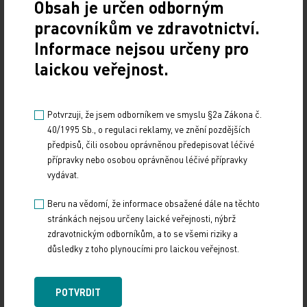
Obsah je určen odborným
pracovníkům ve zdravotnictví.
Informace nejsou určeny pro
laickou veřejnost.
Doporučené
Má mít každý hypertonik hypolipidemikum?
Potvrzuji, že jsem odborníkem ve smyslu §2a Zákona č.
40/1995 Sb., o regulaci reklamy, ve znění pozdějších
10. 4. 2026
předpisů, čili osobou oprávněnou předepisovat léčivé
přípravky nebo osobou oprávněnou léčivé přípravky
Na XXIV. sympoziu arteriální hypertenze, které se konalo
1. dubna 2026 na Novoměstské radnici v Praze, uvedl
vydávat.
MUDr. Martin Šatný, Ph.D., ze III.…
Beru na vědomí, že informace obsažené dále na těchto
stránkách nejsou určeny laické veřejnosti, nýbrž
Hot Line letošního kongresu ESC odhaleny
zdravotnickým odborníkům, a to se všemi riziky a
důsledky z toho plynoucími pro laickou veřejnost.
6. 8. 2026
Evropská kardiologická společnost (ESC) zveřejnila
klinické studie, jež budou určovat hlavní témata letošního
POTVRDIT
kongresu, který pořádá ve dnech 28.–31…