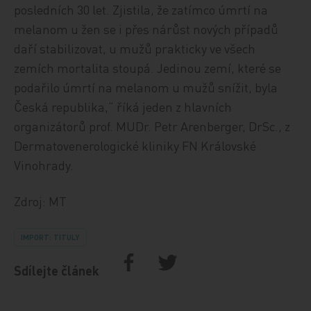
posledních 30 let. Zjistila, že zatímco úmrtí na
melanom u žen se i přes nárůst nových případů
daří stabilizovat, u mužů prakticky ve všech
zemích mortalita stoupá. Jedinou zemí, které se
podařilo úmrtí na melanom u mužů snížit, byla
Česká republika,“ říká jeden z hlavních
organizátorů prof. MUDr. Petr Arenberger, DrSc., z
Dermatovenerologické kliniky FN Královské
Vinohrady.
Zdroj: MT
IMPORT: TITULY
Sdílejte článek