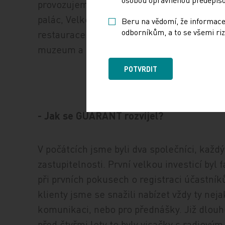
provozujeme konferenční a historické pros
palác, Velkopřevorský palác, Konferenční c
Beru na vědomí, že informace
odborníkům, a to se všemi riz
restaurace a kavárny v prostorách jako Bř
muzeum a Národní technická knihovna.
POTVRDIT
- Jak se GUARANT rozvíjel?
V počátcích jsme byli dva společníci, každ
zastupitelnosti. První velkou investicí byl 
při prvních pokusech o registraci účastník
klienty jsme se snažili nabízet vždy ty neja
komunikaci, nebo pro přednášky. Již dlou
před čtyřmi lety to byly visačky s radiovým 