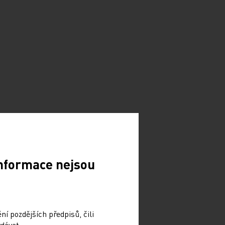
Informace nejsou
í pozdějších předpisů, čili
dávat.