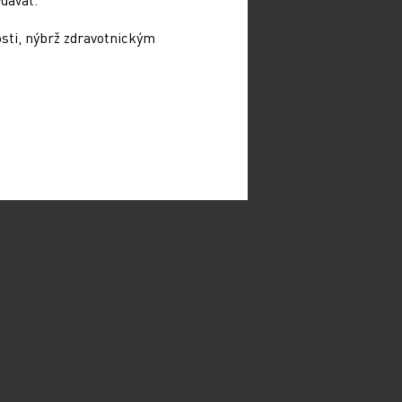
osti, nýbrž zdravotnickým