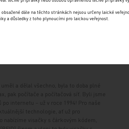
tory, Kaiserštejnský palác, Malostranský
entrum City, s naší dceřinou společností i
 obsažené dále na těchto stránkách nejsou určeny laické veřejn
iky a důsledky z toho plynoucími pro laickou veřejnost.
evnovský klášter, Národní technické
ý uměl a dělal všechno, byla to doba plné
fax, pak počítače a počítačová síť. Byli jsme
ů po internetu – už v roce 1994! Pro naše
ktuálnější technologie, ať už pro
ho nabízíme visačky s čárkovým kódem,
(RFID) čipem a vloni to byly visačky s