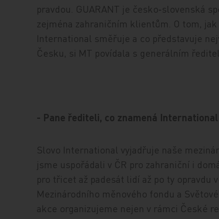
pravdou. GUARANT je česko‑slovenská spo
zejména zahraničním klientům. O tom, ja
International směřuje a co představuje nej
Česku, si MT povídala s generálním ředit
- Pane řediteli, co znamená International
Slovo International vyjadřuje naše mezinár
jsme uspořádali v ČR pro zahraniční i domá
pro třicet až padesát lidí až po ty opravdu 
Mezinárodního měnového fondu a Světové b
akce organizujeme nejen v rámci České repu