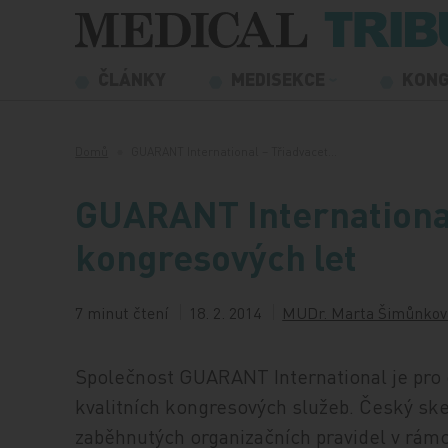
Přeskočit na obsah
ČLÁNKY
MEDISEKCE
KON
Domů
GUARANT International – Třiadvacet…
GUARANT International
kongresových let
7 minut čtení
18. 2. 2014
MUDr. Marta Šimůnkov
Společnost GUARANT International je pr
kvalitních kongresových služeb. Český ske
zaběhnutých organizačních pravidel v rámc