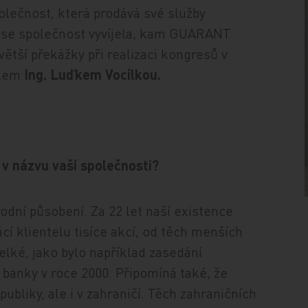
lečnost, která prodává své služby
k se společnost vyvíjela, kam GUARANT
větší překážky při realizaci kongresů v
elem
Ing. Luďkem Vocílkou.
 v názvu vaší společnosti?
odní působení. Za 22 let naší existence
cí klientelu tisíce akcí, od těch menších
velké, jako bylo například zasedání
anky v roce 2000. Připomíná také, že
bliky, ale i v zahraničí. Těch zahraničních