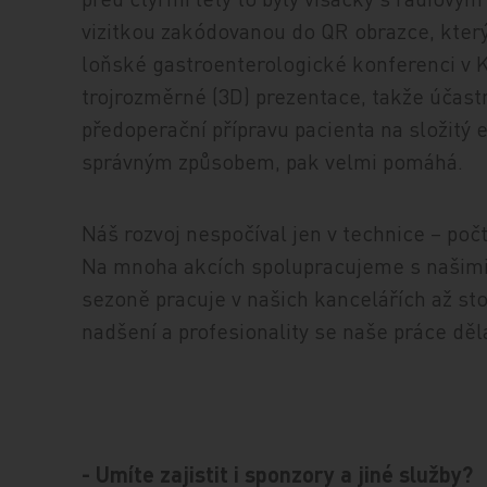
vizitkou zakódovanou do QR obrazce, který
loňské gastroenterologické konferenci v K
trojrozměrné (3D) prezentace, takže účastn
předoperační přípravu pacienta na složitý 
správným způsobem, pak velmi pomáhá.
Náš rozvoj nespočíval jen v technice – po
Na mnoha akcích spolupracujeme s našimi 
sezoně pracuje v našich kancelářích až st
nadšení a profesionality se naše práce děl
- Umíte zajistit i sponzory a jiné služby?