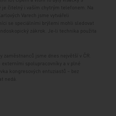
 je čitelný i vaším chytrým telefonem. Na
arlových Varech jsme vytvářeli
íci se speciálními brýlemi mohli sledovat
endoskopický zákrok. Je‑li technika použita
čty zaměstnanců jsme dnes největší v ČR.
externími spolupracovníky a v plné
ovka kongresových entuziastů – bez
at nedá.