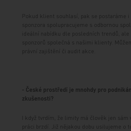
Pokud klient souhlasí, pak se postaráme i o
sponzora spolupracujeme s odbornou spol
ideální nabídku dle posledních trendů, ale
sponzorů společná s našimi klienty. Může
právní zajištění či audit akce.
- České prostředí je mnohdy pro podnikán
zkušenosti?
I když tvrdím, že limity má člověk jen sám 
práci brzdí. Již nějakou dobu usilujeme o 