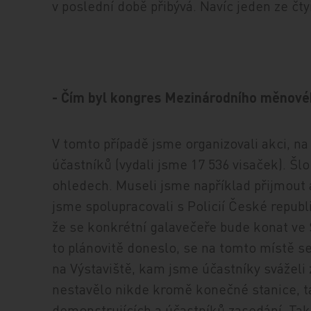
v poslední době přibývá. Navíc jeden ze čt
- Čím byl kongres Mezinárodního měnové
V tomto případě jsme organizovali akci, na
účastníků (vydali jsme 17 536 visaček). Šl
ohledech. Museli jsme například přijmout 
jsme spolupracovali s Policií České republ
že se konkrétní galavečeře bude konat ve 
to plánovitě doneslo, se na tomto místě se
na Výstaviště, kam jsme účastníky svážel
nestavělo nikde kromě konečné stanice, t
demonstrujících a účastníků zasedání. Tako