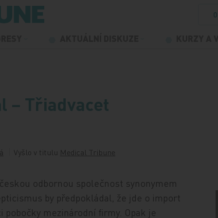
O
GRESY
AKTUÁLNÍ DISKUZE
KURZY A 
 – Třiadvacet
á
Vyšlo v titulu
Medical Tribune
o českou odbornou společnost synonymem
pticismus by předpokládal, že jde o import
i pobočky mezinárodní firmy. Opak je