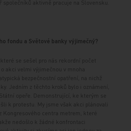
yř společníků aktivně pracuje na Slovensku.
ho fondu a Světové banky výjimečný?
 které se sešel pro nás rekordní počet
o o akci velmi výjimečnou v mnoha
atypická bezpečnostní opatření, na nichž
iky. Jedním z těchto kroků bylo i oznámení,
Státní opeře. Demonstrující, ke kterým se
šli k protestu. My jsme však akci plánovali
i z Kongresového centra metrem, které
akže nedošlo k žádné konfrontaci
vé aktivity si zkusíme asi jen jednou za