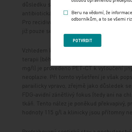
důsledku septické embolizace při infekčn
antibiotická terapie na linezolid, k němuž
Beru na vědomí, že informace
odborníkům, a to se všemi riz
Pro recidivu výpotku v koleni je o týden po
již pouze serózní výpotek.
POTVRDIT
Vzhledem k přetrvávající elevaci zánětliv
terapii (během prvních čtyř týdnů hospita
mg/l) je provedeno PET‑CT k vyloučení jin
neoplazie. Při tomto vyšetření je však po
parailicky vpravo, zřejmě jako důsledek sep
FDG‑avidní zánětlivý fokus (tedy ani na chl
tkáň. Tento nález je poněkud překvapivý, 
hodnoty 115 g/l a klinicky jsou přítomny 
Protrahovaný septický stav a nechutenství 