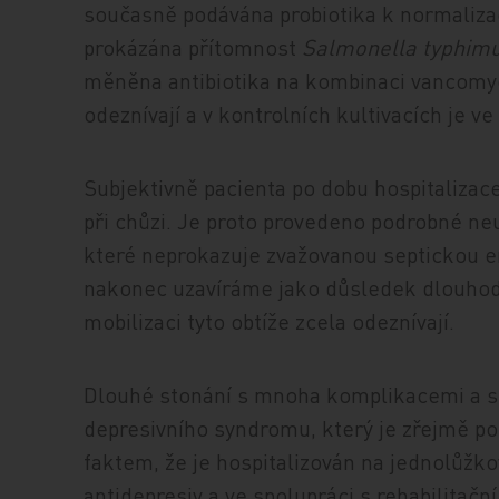
současně podávána probiotika k normalizaci
prokázána přítomnost
Salmonella typhim
měněna antibiotika na kombinaci vancomyc
odeznívají a v kontrolních kultivacích je ve 
Subjektivně pacienta po dobu hospitalizace
při chůzi. Je proto provedeno podrobné ne
které neprokazuje zvažovanou septickou em
nakonec uzavíráme jako důsledek dlouhodo
mobilizaci tyto obtíže zcela odeznívají.
Dlouhé stonání s mnoha komplikacemi a s 
depresivního syndromu, který je zřejmě pot
faktem, že je hospitalizován na jednolůžk
antidepresiv a ve spolupráci s rehabilitačn