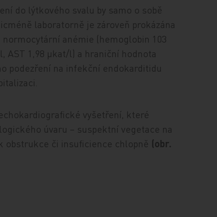
cení do lýtkového svalu by samo o sobě
nicméně laboratorně je zároveň prokázána
l), normocytární anémie (hemoglobin 103
/l, AST 1,98 μkat/l) a hraniční hodnota
veno podezření na infekční endokarditidu
italizaci.
 echokardiografické vyšetření, které
logického úvaru – suspektní vegetace na
ek obstrukce či insuficience chlopně
(obr.