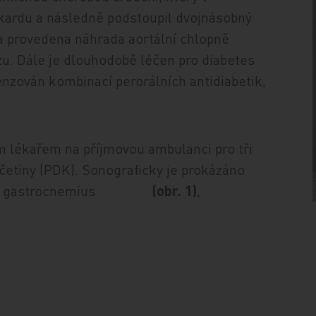
okardu a následně podstoupil dvojnásobný
a provedena náhrada aortální chlopně
u. Dále je dlouhodobě léčen pro diabetes
enzován kombinací perorálních antidiabetik,
m lékařem na příjmovou ambulanci pro tři
ončetiny (PDK). Sonograficky je prokázáno
íška m. gastrocnemius
(obr. 1)
,