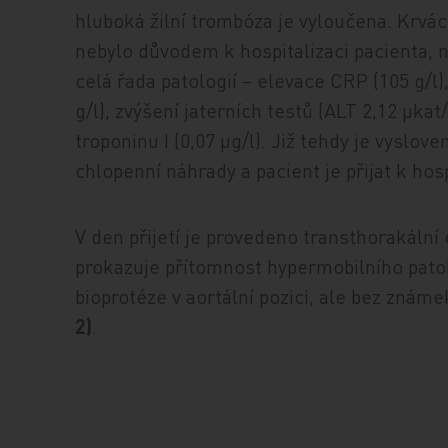
hluboká žilní trombóza je vyloučena. Krvá
nebylo důvodem k hospitalizaci pacienta, 
celá řada patologií – elevace CRP (105 g/
g/l), zvýšení jaterních testů (ALT 2,12 μkat
troponinu I (0,07 μg/l). Již tehdy je vyslo
chlopenní náhrady a pacient je přijat k hosp
V den přijetí je provedeno transthorakální
prokazuje přítomnost hypermobilního pato
bioprotéze v aortální pozici, ale bez znám
2)
.