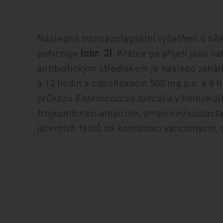
Následné transezofageální vyšetření o něko
potvrzuje
(obr. 3)
. Krátce po přijetí jsou 
antibiotickým střediskem je naslepo zaháje
à 12 hodin a ciprofloxacin 500 mg p.o. à 
průkazu
Enterococcus faecalis
v hemokult
trojkombinaci ampicilin, ampicilin/sulbact
jaterních testů na kombinaci vancomycin, 