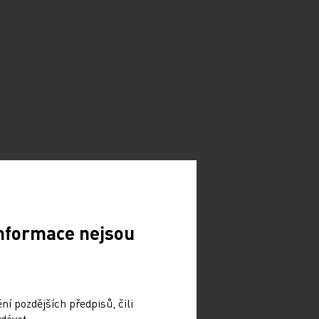
Informace nejsou
í pozdějších předpisů, čili
dávat.