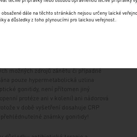
í endokarditidě. Adekvátně tomu je měněna
 je posléze do kombinace přidán ampicilin.
 obsažené dále na těchto stránkách nejsou určeny laické veřejn
iky a důsledky z toho plynoucími pro laickou veřejnost.
zději opět provedena punkce, jíž je získán
ých parametrů i přes mohutnou antibiotickou
lizace CRP kolísá v rozmezí 105…72…131
ých možných zdrojů zánětu či případné
psána pouze hypermetabolická uzlina
tické gonitidy, není přítomen jiný
openní protéze ani v koleni) ani nádorová
protože v době vyšetření dosahuje CRP
nepřehlédnutelné známky gonitidy!
v důsledku antibiotické terapie a