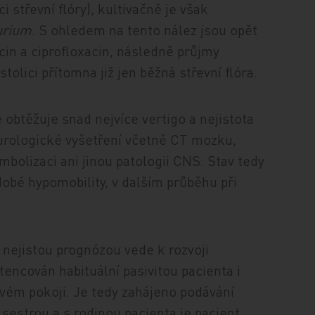
 střevní flóry), kultivačně je však
urium
. S ohledem na tento nález jsou opět
in a ciprofloxacin, následně průjmy
stolici přítomna již jen běžná střevní flóra.
 obtěžuje snad nejvíce vertigo a nejistota
urologické vyšetření včetně CT mozku,
bolizaci ani jinou patologii CNS. Stav tedy
bé hypomobility, v dalším průběhu při
nejistou prognózou vede k rozvoji
encován habituální pasivitou pacienta i
ovém pokoji. Je tedy zahájeno podávání
í sestrou a s rodinou pacienta je pacient