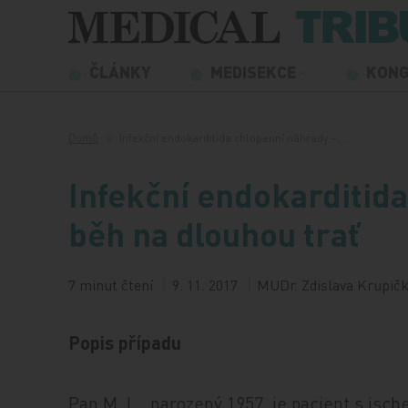
Přeskočit na obsah
ČLÁNKY
MEDISEKCE
KON
Domů
Infekční endokarditida chlopenní náhrady –…
Infekční endokarditid
běh na dlouhou trať
7 minut čtení
9. 11. 2017
MUDr. Zdislava Krupičk
Popis případu
Pan M. L., narozený 1957, je pacient s isc