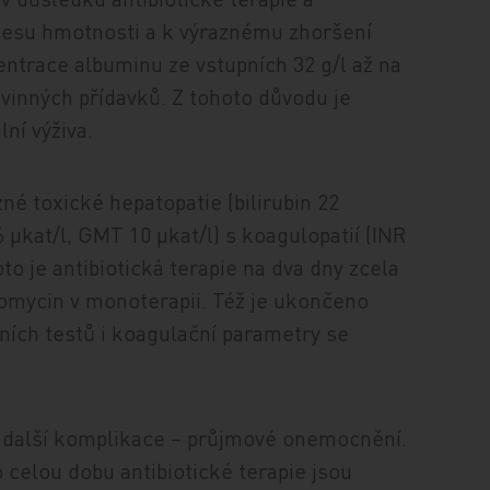
lesu hmotnosti a k výraznému zhoršení
ntrace albuminu ze vstupních 32 g/l až na
lkovinných přídavků. Z tohoto důvodu je
ní výživa.
zné toxické hepatopatie (bilirubin 22
 μkat/l, GMT 10 μkat/l) s koagulopatií (INR
oto je antibiotická terapie na dva dny zcela
omycin v monoterapii. Též je ukončeno
rních testů i koagulační parametry se
e další komplikace – průjmové onemocnění.
po celou dobu antibiotické terapie jsou