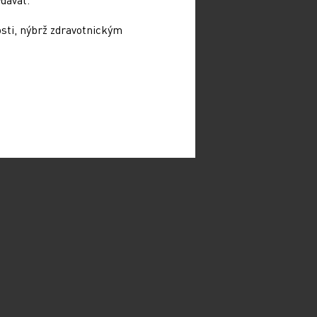
osti, nýbrž zdravotnickým