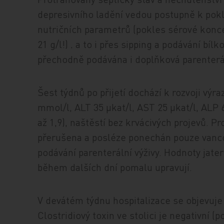
depresivního ladění vedou postupně k pok
nutričních parametrů (pokles sérové konce
21 g/l!) ‚ a to i přes sipping a podávání bí
přechodně podávána i doplňková parenterál
Šest týdnů po přijetí dochází k rozvoji výra
mmol/l, ALT 35 μkat/l, AST 25 μkat/l, ALP 6
až 1,9), naštěstí bez krvácivých projevů. Pr
přerušena a posléze ponechán pouze vanc
podávání parenterální výživy. Hodnoty jate
během dalších dní pomalu upravují.
V devátém týdnu hospitalizace se objevuj
Clostridiový toxin ve stolici je negativní (