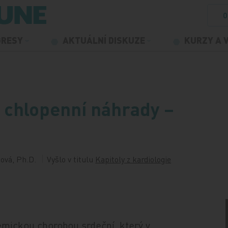
O
GRESY
AKTUÁLNÍ DISKUZE
KURZY A 
a chlopenní náhrady –
ová, Ph.D.
Vyšlo v titulu
Kapitoly z kardiologie
hemickou chorobou srdeční, který v