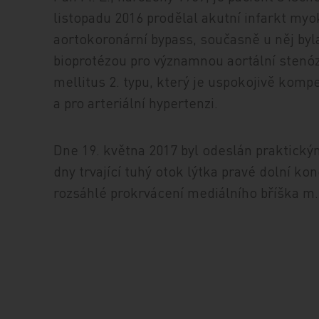
listopadu 2016 prodělal akutní infarkt my
aortokoronární bypass, současně u něj byl
bioprotézou pro významnou aortální stenóz
mellitus 2. typu, který je uspokojivě komp
a pro arteriální hypertenzi.
Dne 19. května 2017 byl odeslán praktický
dny trvající tuhý otok lýtka pravé dolní k
rozsáhlé prokrvácení mediálního bř