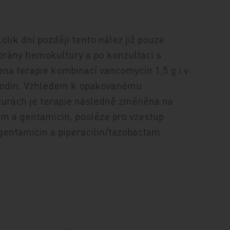
lik dní později tento nález již pouze
nabrány hemokultury a po konzultaci s
na terapie kombinací vancomycin 1,5 g i.v.
8 hodin. Vzhledem k opakovanému
urách je terapie následně změněna na
am a gentamicin, posléze pro vzestup
gentamicin a piperacilin/tazobactam.