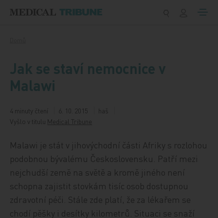
Přeskočit na obsah
Domů
Jak se staví nemocnice v
Malawi
4 minuty čtení
6. 10. 2015
haš
Vyšlo v titulu
Medical Tribune
Malawi je stát v jihovýchodní části Afriky s rozlohou
podobnou bývalému Československu. Patří mezi
nejchudší země na světě a kromě jiného není
schopna zajistit stovkám tisíc osob dostupnou
zdravotní péči. Stále zde platí, že za lékařem se
chodí pěšky i desítky kilometrů. Situaci se snaží