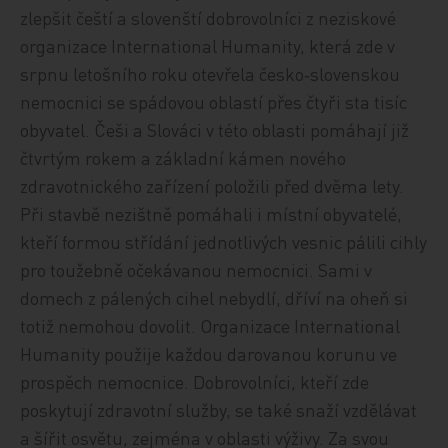
zlepšit čeští a slovenští dobrovolníci z neziskové
organizace International Humanity, která zde v
srpnu letošního roku otevřela česko‑slovenskou
nemocnici se spádovou oblastí přes čtyři sta tisíc
obyvatel. Češi a Slováci v této oblasti pomáhají již
čtvrtým rokem a základní kámen nového
zdravotnického zařízení položili před dvěma lety.
Při stavbě nezištně pomáhali i místní obyvatelé,
kteří formou střídání jednotlivých vesnic pálili cihly
pro toužebně očekávanou nemocnici. Sami v
domech z pálených cihel nebydlí, dříví na oheň si
totiž nemohou dovolit. Organizace International
Humanity použije každou darovanou korunu ve
prospěch nemocnice. Dobrovolníci, kteří zde
poskytují zdravotní služby, se také snaží vzdělávat
a šířit osvětu, zejména v oblasti výživy. Za svou