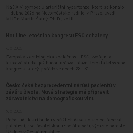
Na XXIV. sympoziu arteriální hypertenze, které se konalo
1. dubna 2026 na Novoměstské radnici v Praze, uvedl
MUDr. Martin Šatný, Ph.D., ze III.…
Hot Line letošního kongresu ESC odhaleny
6. 8. 2026
Evropská kardiologická společnost (ESC) zveřejnila
klinické studie, jež budou určovat hlavní témata letošního
kongresu, který pořádá ve dnech 28.–31…
Česko čeká bezprecedentní nárůst pacientů v
závěru života. Nová strategie má připravit
zdravotnictví na demografickou vlnu
5. 8. 2026
Počet lidí, kteří budou v příštích desetiletích potřebovat
paliativní, ošetřovatelskou i sociální péči, výrazně poroste.
Už dnes v České republice…