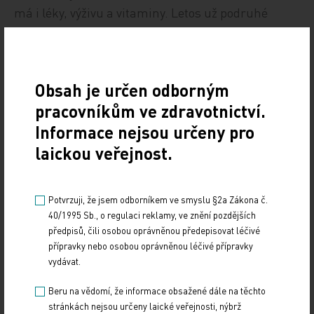
má i léky, výživu a vitaminy. Letos už podruhé
zamíří do Fanuelu také lékaři a další zdravotníci z
kanadské organizace Canadian Humanitarian,
aby v prostorách česko‑slovenské nemocnice
Obsah je určen odborným
pomohli s poskytováním zdravotní péče stovkám
pracovníkům ve zdravotnictví.
místních obyvatel. I jejich účast je důkazem, že
Informace nejsou určeny pro
pomoc Malawi má smysl.
laickou veřejnost.
Potvrzuji, že jsem odborníkem ve smyslu §2a Zákona č.
Více informací, fotografie a video jsou umístěny
40/1995 Sb., o regulaci reklamy, ve znění pozdějších
na webových stránkách International Humanity
předpisů, čili osobou oprávněnou předepisovat léčivé
přípravky nebo osobou oprávněnou léčivé přípravky
www.pomoztesnami.cz
vydávat.
Beru na vědomí, že informace obsažené dále na těchto
i na facebookovém profilu
stránkách nejsou určeny laické veřejnosti, nýbrž