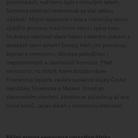
podmínkách, než tomu bylo v minulých letech.
Samotný otevírací ceremoniál se stal velkou
událostí. Místní obyvatelé v čele s náčelníky vesnic
vyjádřili proslovy, tradičními tanci i zpěvy svou
hlubokou vděčnost všem lidem s dobrým srdcem z
dalekých zemí střední Evropy, kteří jim pomáhají
bojovat s nemocemi, dětskou podvýživou i
negramotností a zaostalostí komunit. Před
nemocnicí, na místě, které dostalo název
Friendship Square, zavlály společně vlajky České
republiky, Slovenska a Malawi. Ihned po
slavnostním otevření, kterého se zúčastnily až dva
tisíce hostů, začali lékaři v nemocnici ordinovat.
Běžný provoz nemocnice uprostřed Afriky