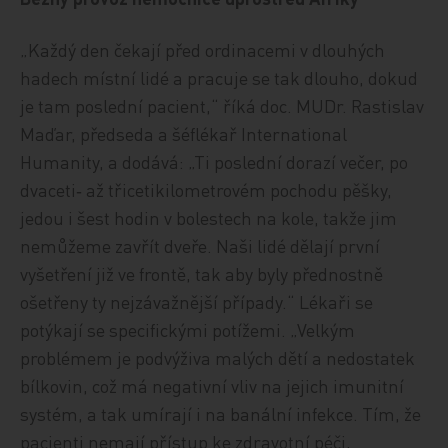
„Každý den čekají před ordinacemi v dlouhých
hadech místní lidé a pracuje se tak dlouho, dokud
je tam poslední pacient,“ říká doc. MUDr. Rastislav
Maďar, předseda a šéflékař International
Humanity, a dodává: „Ti poslední dorazí večer, po
dvaceti‑ až třicetikilometrovém pochodu pěšky,
jedou i šest hodin v bolestech na kole, takže jim
nemůžeme zavřít dveře. Naši lidé dělají první
vyšetření již ve frontě, tak aby byly přednostně
ošetřeny ty nejzávažnější případy.“ Lékaři se
potýkají se specifickými potížemi. „Velkým
problémem je podvýživa malých dětí a nedostatek
bílkovin, což má negativní vliv na jejich imunitní
systém, a tak umírají i na banální infekce. Tím, že
pacienti nemají přístup ke zdravotní péči,