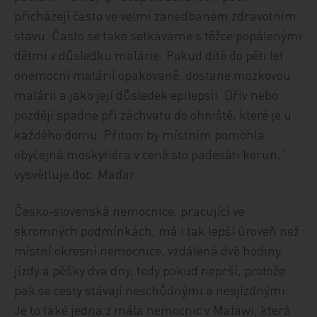
přicházejí často ve velmi zanedbaném zdravotním
stavu. Často se také setkáváme s těžce popálenými
dětmi v důsledku malárie. Pokud dítě do pěti let
onemocní malárií opakovaně, dostane mozkovou
malárii a jako její důsledek epilepsii. Dřív nebo
později spadne při záchvatu do ohniště, které je u
každého domu. Přitom by místním pomohla
obyčejná moskytiéra v ceně sto padesáti korun,“
vysvětluje doc. Maďar.
Česko‑slovenská nemocnice, pracující ve
skromných podmínkách, má i tak lepší úroveň než
místní okresní nemocnice, vzdálená dvě hodiny
jízdy a pěšky dva dny, tedy pokud neprší, protože
pak se cesty stávají neschůdnými a nesjízdnými.
Je to také jedna z mála nemocnic v Malawi, která