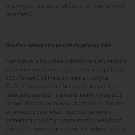
práci nejsou placeni a také cestu si hradí ze svých
prostředků.
Otevření nemocnice provázely projevy díků
Nemocnice je situována v oblasti Fanuel v západní
části země nedaleko zambijské hranice, přibližně
200 kilometrů od hlavního města Lilongwe.
Zařízení stojí v místech bez asfaltové silnice, bez
mobilního signálu i internetu, elektřinu zajišťují
nemocniční solární panely. Uvedením nemocnice
do provozu získali lékaři možnost pacienty s
vážnějšími problémy hospitalizovat a poskytovat
jim nepřetržitou zdravotní péči v mnohem lepších