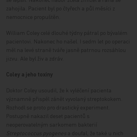
zahojila. Pacient byl po čtyřech a půl měsíci z
nemocnice propuštěn.
William Coley celé dlouhé týdny pátral po bývalém
pacientovi. Nakonec ho našel. I sedm let po operaci
měl na levé straně tváře jasně patrnou rozsáhlou
jizvu. Ale byl živ a zdráv.
Coley a jeho toxiny
Doktor Coley usoudil, že k vyléčení pacienta
významně přispěl zánět vyvolaný streptokokem.
Rozhodl se proto pro drastický experiment.
Postupně nakazil deset pacientů s
neoperovatelným sarkomem bakterií
Streptococcus pyogenes
a doufal, že také u nich