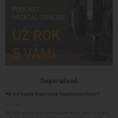
Doporučené
Má mít každý hypertonik hypolipidemikum?
10. 4. 2026
Na XXIV. sympoziu arteriální hypertenze, které se konalo
1. dubna 2026 na Novoměstské radnici v Praze, uvedl