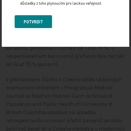
důsledky z toho plynoucími pro laickou veřejnost.
ale na základě dat, nahromaděných jak vlastní
praxí, tak i získaných od jiných lékařů využívajících
POTVRDIT
léčbu Coleyho toxiny, ze své skepse výrazně slevil. V
závislosti na typu nádoru se podíl pacientů, kteří
přežili déle než pět let po léčbě neoperovatelného
sarkomu, pohyboval v rozmezí od 13 do 79 %. U
neoperovatelných karcinomů přežívalo déle než pět
let 34 až 73 % pacientů.
V přehledovém článku o Coleyho léčbě nádorových
onemocnění otištěném v Postgradual Medical
Journal se Stephen Hoption Cann ze School of
Population and Public Health při University of
British Columbia odvolává na výsledky
retrospektivního srovnání přežití pacientů po dobu
delší než deset let u Coleyho metody a u moderních