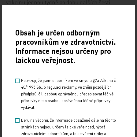
vakcínu jednou týdně po dobu dalších šesti
měsíců.
Toxiny na neoficiálním seznamu
Obsah je určen odborným
pracovníkům ve zdravotnictví.
Krátce před Coleyho smrtí v roce 1936 byla jeho
Informace nejsou určeny pro
léčba sarkomů zařazena do seznamu „Nových a
laickou veřejnost.
neoficiálních léčebných postupů“, jenž vydala
American Medical Association. Také některé
dobové lékařské učebnice doporučovaly léčbu
Potvrzuji, že jsem odborníkem ve smyslu §2a Zákona č.
Coleyho toxiny jako doplněk tradičních léčebných
40/1995 Sb., o regulaci reklamy, ve znění pozdějších
postupů.
předpisů, čili osobou oprávněnou předepisovat léčivé
přípravky nebo osobou oprávněnou léčivé přípravky
vydávat.
Sám Coley byl zpočátku přesvědčen, že se postup
hodí především k léčbě sarkomů. Jako chirurg
Beru na vědomí, že informace obsažené dále na těchto
specializovaný na kostní chirurgii měl právě k
stránkách nejsou určeny laické veřejnosti, nýbrž
zdravotnickým odborníkům, a to se všemi riziky a
těmto typům nádorů nejčastější přístup. Později