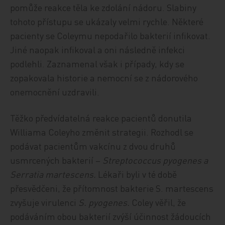
pomůže reakce těla ke zdolání nádoru. Slabiny
tohoto přístupu se ukázaly velmi rychle. Některé
pacienty se Coleymu nepodařilo bakterií infikovat.
Jiné naopak infikoval a oni následně infekci
podlehli. Zaznamenal však i případy, kdy se
zopakovala historie a nemocní se z nádorového
onemocnění uzdravili.
Těžko předvídatelná reakce pacientů donutila
Williama Coleyho změnit strategii. Rozhodl se
podávat pacientům vakcínu z dvou druhů
usmrcených bakterií –
Streptococcus pyogenes a
Serratia martescens.
Lékaři byli v té době
přesvědčeni, že přítomnost bakterie S. martescens
zvyšuje virulenci
S. pyogenes.
Coley věřil, že
podáváním obou bakterií zvýší účinnost žádoucích