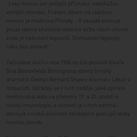
„Léky mohou jen potlačit příznaky: nedokážou
vymýtit chorobu. Pravým lékem na všechny
nemoci je medicína Přírody… V zásadě existuje
pouze jediná skutečně vědecká léčba všech chorob,
a tou je nabuzení fagocytů. Stimulovat fagocyty.
Léky jsou podvod.“
Tato slova vložil v roce 1906 do úst postavě lékaře
Sira Bloomfielda Boningtona slavný britský
dramatik George Bernard Shaw v dramatu Lékař v
rozpacích. Odrážejí se v nich naděje, jaké upírala
medicínská věda na přelomu 19. a 20. století k
rozvoji imunologie, a zároveň je v nich patrná i
deziluze z nízké účinnosti tehdejších postupů léčby
mnoha chorob.