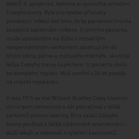
efektů
S. pyogenes.
Vakcína si vysloužila označení
Coleyho toxiny. Byla s to vyvolat příznaky
provázející infekci bez toho, že by pacientovi hrozila
skutečná bakteriální infekce. U prvního pacienta,
muže upoutaného na lůžko s rozsáhlým
neoperovatelným sarkomem zasahujícím do
břišní stěny, pánve a močového měchýře, skončila
léčba Coleyho toxiny úspěchem. U pacienta došlo
ke kompletní regresi. Muž zemřel o 26 let později
na infarkt myokardu.
V roce 1915 se stal William Bradley Coley hlavním
chirurgem nemocnice a dál pokračoval v léčbě
sarkomů pomocí vakcíny. Brzy začali Coleyho
toxiny používat k léčbě nádorových onemocnění i
další lékaři a referovali o vyléčení karcinomů,