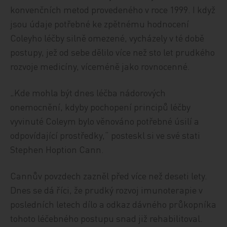
konvenčních metod provedeného v roce 1999. I když
jsou údaje potřebné ke zpětnému hodnocení
Coleyho léčby silně omezené, vycházely v té době
postupy, jež od sebe dělilo více než sto let prudkého
rozvoje medicíny, víceméně jako rovnocenné.
„Kde mohla být dnes léčba nádorových
onemocnění, kdyby pochopení principů léčby
vyvinuté Coleym bylo věnováno potřebné úsilí a
odpovídající prostředky,“ posteskl si ve své stati
Stephen Hoption Cann.
Cannův povzdech zazněl před více než deseti lety.
Dnes se dá říci, že prudký rozvoj imunoterapie v
posledních letech dílo a odkaz dávného průkopníka
tohoto léčebného postupu snad již rehabilitoval.