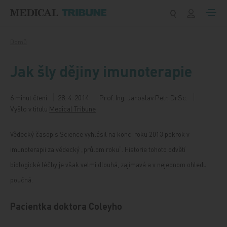
Přeskočit na obsah
Domů
Jak šly dějiny imunoterapie
6 minut čtení
28. 4. 2014
Prof. Ing. Jaroslav Petr, DrSc.
Vyšlo v titulu
Medical Tribune
Vědecký časopis Science vyhlásil na konci roku 2013 pokrok v
imunoterapii za vědecký „průlom roku“. Historie tohoto odvětí
biologické léčby je však velmi dlouhá, zajímavá a v nejednom ohledu
poučná.
Pacientka doktora Coleyho