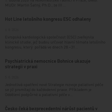
MUDr. Martin Šatný, Ph.D., ze III.…
Hot Line letošního kongresu ESC odhaleny
6. 8. 2026
Evropská kardiologická společnost (ESC) zveřejnila
klinické studie, jež budou určovat hlavní témata letošního
kongresu, který pořádá ve dnech 28.–31…
Psychiatrická nemocnice Bohnice ukazuje
strategii v praxi
5. 8. 2026
Jednotlivá opatření nové Strategie rozvoje paliativní péče
se již promítají do každodenní praxe. Příkladem je
Oddělení podpůrné a paliativní péče v…
Česko čeká bezprecedentní nárůst pacientů v