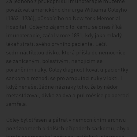
Za jednoho z průkopníků imunoterapie můžeme
považovat amerického chirurga Williama Coleyho
(1862–1936), působícího na New York Memorial
Hospital. Coleyho zájem o to, čemu se dnes říká
imunoterapie, začal v roce 1891, kdy jako mladý
lékař ztratil svého prvního pacienta. Léčil
sedmnáctiletou dívku, která přišla do nemocnice
se zaníceným, bolestivým, nehojícím se
poraněním ruky. Coley diagnostikoval u pacientky
sarkom a rozhodl se pro amputaci ruky v lokti. I
když nenašel žádné náznaky toho, že by nádor
metastázoval, dívka za dva a půl měsíce po operaci
zemřela.
Coley byl otřesen a pátral v nemocničním archivu
po záznamech o dalších případech sarkomu, aby o
tomto onemocnění načerpal potřebné informace.