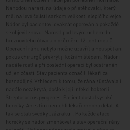
Náhodou narazil na údaje o přistěhovalci, který
měl na levé čelisti sarkom velikosti slepičího vejce.
Nádor byl pacientovi dvakrát operován a pokaždé
se objevil znovu. Narostl pod levým uchem do
hroznovitého útvaru o průměru 12 centimetrů.
Operační ránu nebylo možné uzavřít a neuspěl ani
pokus chirurgů překrýt ji kožním štěpem. Nádor i
nadále rostl a při poslední operaci byl odstraněn
už jen zčásti. Stav pacienta označili lékaři za
beznadějný. Vzhledem k tomu, že rána zůstávala i
nadále nezakrytá, došlo k její infekci bakterií
Streptococcus pyogenes. Pacient dostal vysoké
horečky. Ani s tím nemohli lékaři mnoho dělat. A
tak se stali svědky „zázraku“. Po každé atace
horečky se nádor zmenšoval a stav operační rány
se lepšil. Nakonec nádor zcela zmizel a rána se