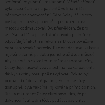
lymfomů, myelomů i melanomů. V řadě případů
byla léčba účinná i u pacientů ve finální fázi
nádorového onemocnění. Sám Coley léčil tímto
postupem stovky pacientů a postupem času
metodu optimalizoval. Byl přesvědčen, že pro
úspěšnou léčbu je nezbytné navodit podmínky
odpovídající akutní infekci a za klíčové považoval
nabuzení vysoké horečky. Pacient dostával vakcínu
injekčně denně po dobu jednoho až dvou měsíců.
Aby se snížilo riziko imunitní tolerance vakcíny,
Coley doporučoval v závislosti na reakci pacienta
dávky vakcíny postupně navyšovat. Pokud byl
primární nádor a případně jeho metastázy
dostupné, byla vakcína injikována přímo do nich.
Riziko rekurence Coley eliminoval tím, že po
dokončení základní léčby podával pacientovi