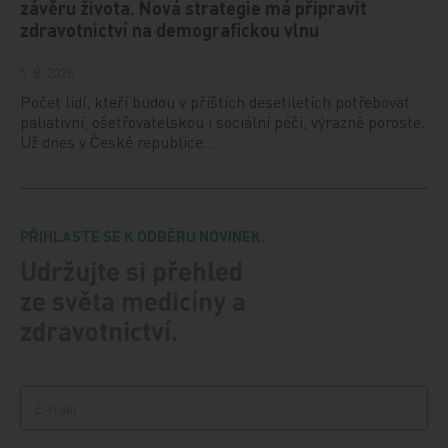
závěru života. Nová strategie má připravit
zdravotnictví na demografickou vlnu
5. 8. 2026
Počet lidí, kteří budou v příštích desetiletích potřebovat
paliativní, ošetřovatelskou i sociální péči, výrazně poroste.
Už dnes v České republice…
PŘIHLASTE SE K ODBĚRU NOVINEK.
Udržujte si přehled
ze světa medicíny a
zdravotnictví.