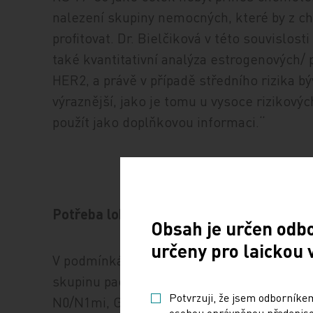
nalezení skupiny nemocných, které by z 
profitovat. Dr. Bielčiková v této souvislos
také kvantitativní analýza estrogenových/
HER2, a právě v případě středního rizika
výraznější, jako je tomu u vysoce rizikový
použít jako doplňkovou informaci.“
Potřeba lokálních dat od českých nemoc
Obsah je určen odb
určeny pro laickou 
V podmínkách českého zdravotnictví je On
skupinu pacientek s časným karcinomem 
Potvrzuji, že jsem odborníkem
N0/N1mi, G2 s jedním z rizikových faktorů,
osobou oprávněnou předepisov