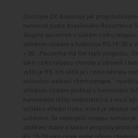
Oncotype DX disponuje jak prognostickými, 
nemocné podle dosaženého Recurrence Scor
skupiny pacientek v nízkém riziku relapsu
středním rizikem s hodnotou RS 19–30 a s
> 30. „Pacientka má tím lepší prognózu, čí
také riziko relapsu choroby a zároveň i be
vyšší je RS, tím větší je i riziko návratu n
ovlivněno indikací chemoterapie,“ vysvětl
středním rizikem profitují z hormonální lé
hormonální léčby nedostatečný a musí být 
vyčítáno střední riziko, které je obvykle v
uvědomit, že nebezpečí relapsu nemoci je 
oddělení dobré a špatné prognózy proto ni
RS 19–30 jako celek nebyl přínos chemoter