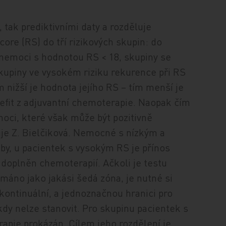
tak prediktivními daty a rozděluje
e (RS) do tří rizikových skupin: do
 nemoci s hodnotou RS < 18, skupiny se
kupiny ve vysokém riziku rekurence při RS
m nižší je hodnota jejího RS – tím menší je
nefit z adjuvantní chemoterapie. Naopak čím
emoci, které však může být pozitivně
uje Z. Bielčiková. Nemocné s nízkým a
čby, u pacientek s vysokým RS je přínos
doplněn chemoterapií. Ačkoli je testu
nímáno jako jakási šedá zóna, je nutné si
kontinuální, a jednoznačnou hranici pro
kdy nelze stanovit. Pro skupinu pacientek s
apie prokázán. Cílem jeho rozdělení je