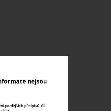
Informace nejsou
í pozdějších předpisů, čili
dávat.