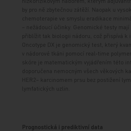
nízkorizikovým nádorem, kterým adjuvantn
by pro ně zbytečnou zátěží. Naopak u vyso
chemoterapie ve smyslu eradikace minimální
– nežádoucí účinky. Genomické testy mají p
přiblížit tak biologii nádoru, což přispívá k
Oncotype DX je genomický test, který kvant
v nádorové tkáni pomocí real‑time polyme
skóre je matematickým vyjádřením této in
doporučena nemocným všech věkových kat
HER2– karcinomem prsu bez postižení lymf
lymfatických uzlin.
Prognostická i prediktivní data