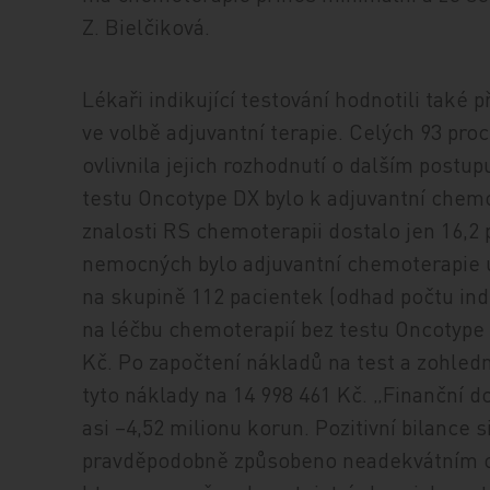
Z. Bielčiková.
Lékaři indikující testování hodnotili také p
ve volbě adjuvantní terapie. Celých 93 pro
ovlivnila jejich rozhodnutí o dalším postup
testu Oncotype DX bylo k adjuvantní chemo
znalosti RS chemoterapii dostalo jen 16,2
nemocných bylo adjuvantní chemoterapie u
na skupině 112 pacientek (odhad počtu ind
na léčbu chemoterapií bez testu Oncotype 
Kč. Po započtení nákladů na test a zohled
tyto náklady na 14 998 461 Kč. „Finanční d
asi –4,52 milionu korun. Pozitivní bilance 
pravděpodobně způsobeno neadekvátním o