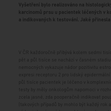
Vyšetření bylo realizováno na histologi
karcinomů prsu u pacientek léčených v 
a indikovaných k testování. Jaké přinesl
V ČR každoročně přibývá kolem sedmi tisíc
pět a půl tisíce se nachází v časném stadiu I
nemocných vykazuje nádor pozitivitu estro
expresi receptoru 2 pro lidský epidermáln
půl tisíce pacientek je léčeno v komplex
testy by měly onkologům napomoci v rozhod
zcela jasné, zda pooperačně indikovat pou
(takových případů by mohlo být každý rok as