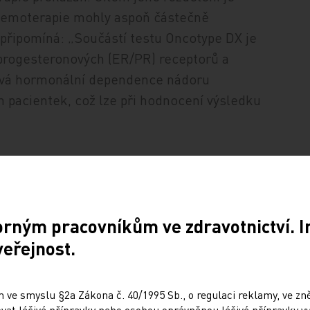
chemoterapie mohly aspoň částečně
ti připomíná: „Součástí testu Oncotype DX je
 progesteronových (ER/PR) receptorů a
 bývá hormonální dependence nádoru
ch pacientek, což lze při hodnocení výsledku
ných
orným pracovníkům ve zdravotnictví. 
veřejnost.
cotype DX hrazen pro selektovanou
prsu a následnými parametry: ER+/HER2–,
 ve smyslu §2a Zákona č. 40/1995 Sb., o regulaci reklamy, ve zněn
 kterým je vysoký proliferační index Ki‑67
at léčivé přípravky nebo osobou oprávněnou léčivé přípravky vy