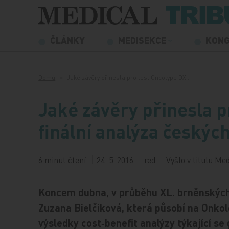
Přeskočit na obsah
ČLÁNKY
MEDISEKCE
KON
Domů
Jaké závěry přinesla pro test Oncotype DX…
Jaké závěry přinesla p
finální analýza českých
6 minut čtení
24. 5. 2016
red
Vyšlo v titulu
Med
Koncem dubna, v průběhu XL. brněnských
Zuzana Bielčiková, která působí na Onkol
výsledky cost‑benefit analýzy týkající s