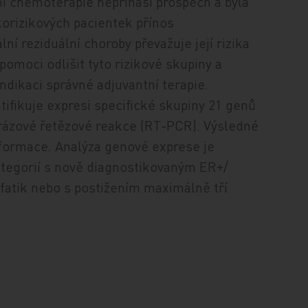
í chemoterapie nepřináší prospěch a byla
korizikových pacientek přínos
 reziduální choroby převažuje její rizika
omoci odlišit tyto rizikové skupiny a
 indikaci správné adjuvantní terapie.
ifikuje expresi specifické skupiny 21 genů
rázové řetězové reakce (RT‑PCR). Výsledné
formace. Analýza genové exprese je
egorií s nově diagnostikovaným ER+/
atik nebo s postižením maximálně tří