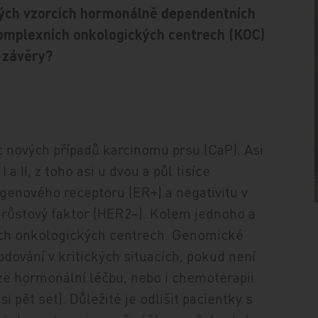
ckých vzorcích hormonálně dependentních
komplexních onkologických centrech (KOC)
a závěry?
 nových případů karcinomu prsu (CaP). Asi
 a II, z toho asi u dvou a půl tisíce
genového receptoru (ER+) a negativitu v
í růstový faktor (HER2–). Kolem jednoho a
ních onkologických centrech. Genomické
ování v kritických situacích, pokud není
ze hormonální léčbu, nebo i chemoterapii
i pět set). Důležité je odlišit pacientky s