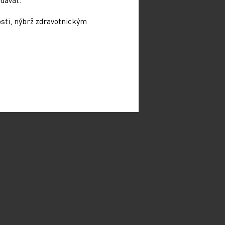
osti, nýbrž zdravotnickým