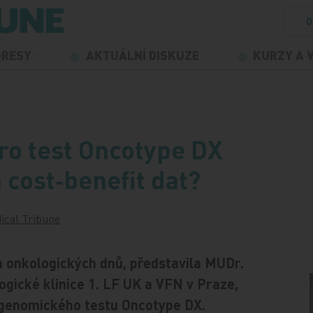
O
GRESY
AKTUÁLNÍ DISKUZE
KURZY A 
ro test Oncotype DX
 cost‑benefit dat?
ical Tribune
 onkologických dnů, představila MUDr.
ogické klinice 1. LF UK a VFN v Praze,
e genomického testu Oncotype DX.