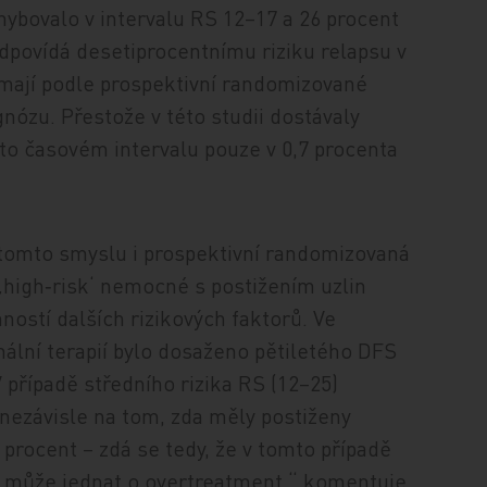
ybovalo v intervalu RS 12–17 a 26 procent
dpovídá desetiprocentnímu riziku relapsu v
 mají podle prospektivní randomizované
gnózu. Přestože v této studii dostávaly
mto časovém intervalu pouze v 0,7 procenta
tomto smyslu i prospektivní randomizovaná
 ‚high‑risk‘ nemocné s postižením uzlin
ností dalších rizikových faktorů. Ve
ální terapií bylo dosaženo pětiletého DFS
 případě středního rizika RS (12–25)
ezávisle na tom, zda měly postiženy
 procent – zdá se tedy, že v tomto případě
e může jednat o overtreatment,“ komentuje