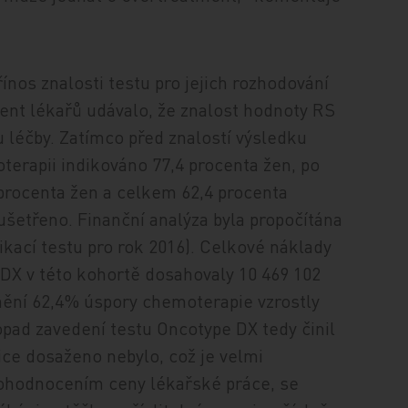
řínos znalosti testu pro jejich rozhodování
cent lékařů udávalo, že znalost hodnoty RS
u léčby. Zatímco před znalostí výsledku
terapii indikováno 77,4 procenta žen, po
 procenta žen a celkem 62,4 procenta
šetřeno. Finanční analýza byla propočítána
ikací testu pro rok 2016). Celkové náklady
DX v této kohortě dosahovaly 10 469 102
nění 62,4% úspory chemoterapie vzrostly
opad zavedení testu Oncotype DX tedy činil
sice dosaženo nebylo, což je velmi
hodnocením ceny lékařské práce, se