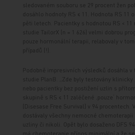
sledovaném souboru se 29 procent žen poh
dosáhlo hodnoty RS ≤ 11. Hodnota RS 11 o
pěti letech. Pacientky s hodnotou RS < 11
studie TailorX (n = 1 626) velmi dobrou pro
pouze hormonální terapii, relabovaly v to
případů (!).
Podobně impresivních výsledků dosáhla v 
studie PlanB. „Zde byly testovány klinicky
nebo pacientky bez postižení uzlin s přítom
skupině s RS ≤ 11 zaléčené ‚pouze‘ hormon
(Disesase Free Survival) v 94 procentech. V
dostávaly všechny nemocné chemoterapii n
uzliny či nikoli. Opět bylo dosaženo DFS 94
má chemoterapie přínos minimální a že s