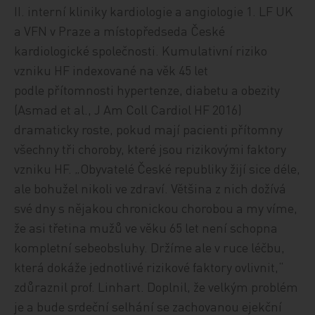
II. interní kliniky kardiologie a angiologie 1. LF UK
a VFN v Praze a místopředseda České
kardiologické společnosti. Kumulativní riziko
vzniku HF indexované na věk 45 let
podle přítomnosti hypertenze, diabetu a obezity
(Asmad et al., J Am Coll Cardiol HF 2016)
dramaticky roste, pokud mají pacienti přítomny
všechny tři choroby, které jsou rizikovými faktory
vzniku HF. „Obyvatelé České republiky žijí sice déle,
ale bohužel nikoli ve zdraví. Většina z nich dožívá
své dny s nějakou chronickou chorobou a my víme,
že asi třetina mužů ve věku 65 let není schopna
kompletní sebeobsluhy. Držíme ale v ruce léčbu,
která dokáže jednotlivé rizikové faktory ovlivnit,“
zdůraznil prof. Linhart. Doplnil, že velkým problém
je a bude srdeční selhání se zachovanou ejekční