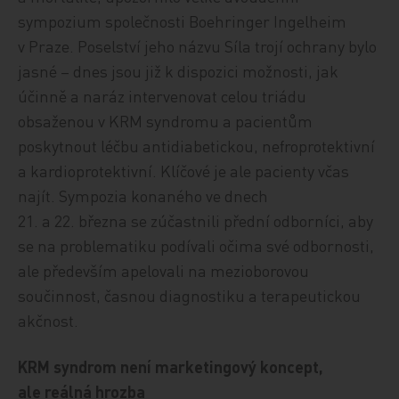
sympozium společnosti Boehringer Ingelheim
v Praze. Poselství jeho názvu Síla trojí ochrany bylo
jasné – dnes jsou již k dispozici možnosti, jak
účinně a naráz intervenovat celou triá­du
obsaženou v KRM syndromu a pacientům
poskytnout léčbu antidiabetickou, nefroprotektivní
a kardioprotektivní. Klíčové je ale pacienty včas
najít. Sympozia konaného ve dnech
21. a 22. března se zúčastnili přední odborníci, aby
se na problematiku podívali očima své odbornosti,
ale především apelovali na mezioborovou
součinnost, časnou diagnostiku a terapeutickou
akčnost.
KRM syndrom není marketingový koncept,
ale reálná hrozba