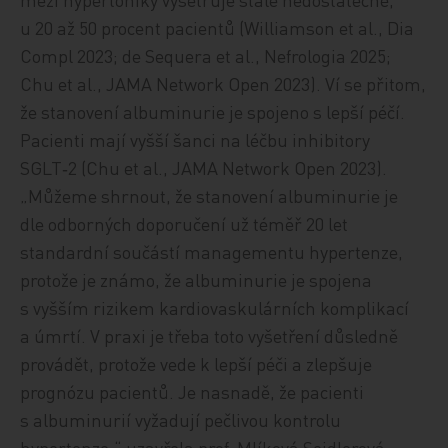
u 20 až 50 procent pacientů (Williamson et al., Dia
Compl 2023; de Sequera et al., Nefrologia 2025;
Chu et al., JAMA Network Open 2023). Ví se přitom,
že stanovení albuminurie je spojeno s lepší péčí.
Pacienti mají vyšší šanci na léčbu inhibitory
SGLT‑2 (Chu et al., JAMA Network Open 2023).
„Můžeme shrnout, že stanovení albuminurie je
dle odborných doporučení už téměř 20 let
standardní součástí managementu hypertenze,
protože je známo, že albuminurie je spojena
s vyšším rizikem kardiovaskulárních komplikací
a úmrtí. V praxi je třeba toto vyšetření důsledně
provádět, protože vede k lepší péči a zlepšuje
prognózu pacientů. Je nasnadě, že pacienti
s albuminurií vyžadují pečlivou kontrolu
hypertenze,“ uzavřela prof. Mlíková Seidlerová.