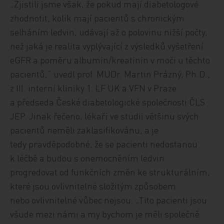
„Zjistili jsme však, že pokud mají diabetologové
zhodnotit, kolik mají pacientů s chronickým
selháním ledvin, udávají až o polovinu nižší počty,
než jaká je realita vyplývající z výsledků vyšetření
eGFR a poměru albumin/kreatinin v moči u těchto
pacientů,“ uvedl prof. MUDr. Martin Prázný, Ph.D.,
z III. interní kliniky 1. LF UK a VFN v Praze
a předseda České diabetologické společnosti ČLS
JEP. Jinak řečeno, lékaři ve studii většinu svých
pacientů neměli zaklasifikovánu, a je
tedy pravděpodobné, že se pacienti nedostanou
k léčbě a budou s onemocněním ledvin
progredovat od funkčních změn ke strukturálním,
které jsou ovlivnitelné složitým způsobem
nebo ovlivnitelné vůbec nejsou. „Tito pacienti jsou
všude mezi námi a my bychom je měli společně