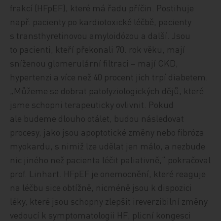
frakcí (HFpEF), které má řadu příčin. Postihuje
např. pacienty po kardiotoxické léčbě, pacienty
s transthyretinovou amyloidózou a další. Jsou
to pacienti, kteří překonali 70. rok věku, mají
sníženou glomerulární filtraci – mají CKD,
hypertenzi a více než 40 procent jich trpí diabetem.
„Můžeme se dobrat patofyziologických dějů, které
jsme schopni terapeuticky ovlivnit. Pokud
ale budeme dlouho otálet, budou následovat
procesy, jako jsou apoptotické změny nebo fibróza
myokardu, s nimiž lze udělat jen málo, a nezbude
nic jiného než pacienta léčit paliativně,“ pokračoval
prof. Linhart. HFpEF je onemocnění, které reaguje
na léčbu sice obtížně, nicméně jsou k dispozici
léky, které jsou schopny zlepšit ireverzibilní změny
vedoucí k symptomatologii HF, plicní kongesci