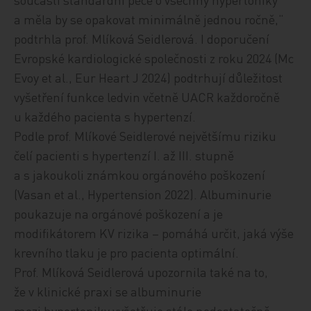
a měla by se opakovat minimálně jednou ročně,“
podtrhla prof. Mlíková Seidlerová. I doporučení
Evropské kardiologické společnosti z roku 2024 (Mc
Evoy et al., Eur Heart J 2024) podtrhují důležitost
vyšetření funkce ledvin včetně UACR každoročně
u každého pacienta s hypertenzí.
Podle prof. Mlíkové Seidlerové největšímu riziku
čelí pacienti s hypertenzí I. až III. stupně
a s jakoukoli známkou orgánového poškození
(Vasan et al., Hypertension 2022). Albuminurie
poukazuje na orgánové poškození a je
modifikátorem KV rizika – pomáhá určit, jaká výše
krevního tlaku je pro pacienta optimální.
Prof. Mlíková Seidlerová upozornila také na to,
že v klinické praxi se albuminurie
mezi hypertoniky vyšetřuje stále nedostatečně,