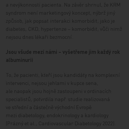
a nevýkonnosti pacienta. Na závěr shrnul, že KRM
syndrom není marketingový koncept, nýbrž jiný
způsob, jak popsat interakci komorbidit, jako je
diabetes, CKD, hypertenze – komorbidit, vůči nimž
nejsou dnes lékaři bezmocní.
Jsou všude mezi námi – vyšetřeme jim každý rok
albuminurii
To, že pacienti, kteří jsou kandidáty na komplexní
intervenci, nejsou jehlami v kupce sena,
ale naopak jsou hojně zastoupeni v ordinacích
specialistů, potvrdila např. studie realizovaná
ve střední a částečně východní Evropě
mezi diabetology, endokrinology a kardiology
(Prázný et al., Cardiovascular Diabetology 2022).