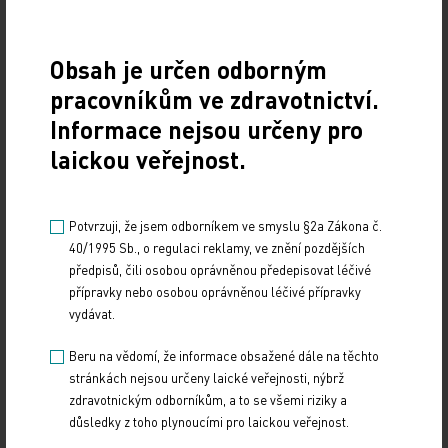
shrnul prof. Prázný. V další diskusi připustil,
že ačkoli POCT vyšetřování natriuretických peptidů
v ordinacích diabetologů je již ukotveno
Obsah je určen odborným
v sazebníku výkonů, bude ještě nějakou dobu trvat,
pracovníkům ve zdravotnictví.
než se dostatečný počet ambulancí vybaví
Informace nejsou určeny pro
přístroji – roli hrají pořizovací náklady,
laickou veřejnost.
ale i smluvní politika zdravotních pojišťoven. Další
výzvou je pro diabetology seznámení
Potvrzuji, že jsem odborníkem ve smyslu §2a Zákona č.
se s parametrem NT‑proBNP a sbírání zkušeností
40/1995 Sb., o regulaci reklamy, ve znění pozdějších
s jeho interpretací. Je známo, že je třeba přihlížet
předpisů, čili osobou oprávněnou předepisovat léčivé
k věku a komorbiditám, jako je obezita nebo např.
přípravky nebo osobou oprávněnou léčivé přípravky
fibrilace síní. „Existují však už i doporučení,
vydávat.
podle kterých by každý diabetik, ne jen ten
Beru na vědomí, že informace obsažené dále na těchto
symptomatický, měl být vyšetřen na NT‑proBNP,
stránkách nejsou určeny laické veřejnosti, nýbrž
a to každoročně,“ uzavřel prof. Prázný.
zdravotnickým odborníkům, a to se všemi riziky a
důsledky z toho plynoucími pro laickou veřejnost.