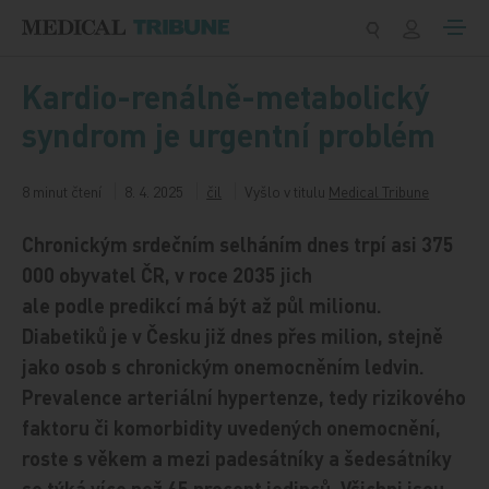
Přeskočit na obsah
Kardio-renálně-metabolický
syndrom je urgentní problém
8 minut čtení
8. 4. 2025
čil
Vyšlo v titulu
Medical Tribune
Chronickým srdečním selháním dnes trpí asi 375
000 obyvatel ČR, v roce 2035 jich
ale podle predikcí má být až půl milionu.
Diabetiků je v Česku již dnes přes milion, stejně
jako osob s chronickým onemocněním ledvin.
Prevalence arteriální hypertenze, tedy rizikového
faktoru či komorbidity uvedených onemocnění,
roste s věkem a mezi padesátníky a šedesátníky
se týká více než 65 procent jedinců. Všichni jsou