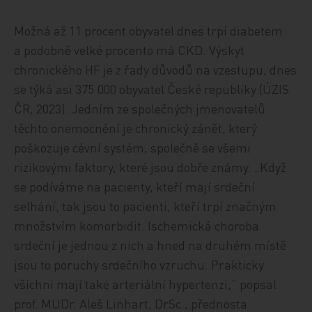
Možná až 11 procent obyvatel dnes trpí diabetem
a podobně velké procento má CKD. Výskyt
chronického HF je z řady důvodů na vzestupu, dnes
se týká asi 375 000 obyvatel České republiky (ÚZIS
ČR, 2023). Jedním ze společných jmenovatelů
těchto onemocnění je chronický zánět, který
poškozuje cévní systém, společně se všemi
rizikovými faktory, které jsou dobře známy. „Když
se podíváme na pacienty, kteří mají srdeční
selhání, tak jsou to pacienti, kteří trpí značným
množstvím komorbidit. Ischemická choroba
srdeční je jednou z nich a hned na druhém místě
jsou to poruchy srdečního vzruchu. Prakticky
všichni mají také arteriální hypertenzi,“ popsal
prof. MUDr. Aleš Linhart, DrSc., přednosta