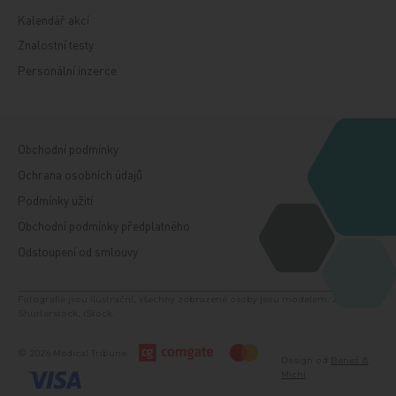
Kalendář akcí
Znalostní testy
Personální inzerce
Obchodní podmínky
Ochrana osobních údajů
Podmínky užití
Obchodní podmínky předplatného
Odstoupení od smlouvy
Fotografie jsou ilustrační, všechny zobrazené osoby jsou modelem. Zdroj:
Shutterstock, iStock.
© 2026 Medical Tribune
Design od
Beneš &
Michl