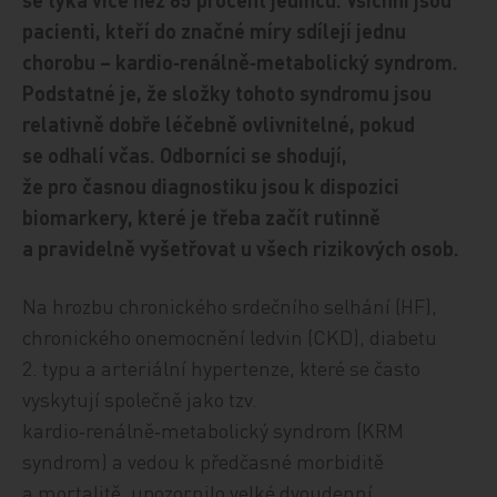
pacienti, kteří do značné míry sdílejí jednu
chorobu – kardio‑renálně‑metabolický syndrom.
Podstatné je, že složky tohoto syndromu jsou
relativně dobře léčebně ovlivnitelné, pokud
se odhalí včas. Odborníci se shodují,
že pro časnou diagnostiku jsou k dispozici
biomarkery, které je třeba začít rutinně
a pravidelně vyšetřovat u všech rizikových osob.
Na hrozbu chronického srdečního selhání (HF),
chronického onemocnění ledvin (CKD), diabetu
2. typu a arteriální hypertenze, které se často
vyskytují společně jako tzv.
kardio‑renálně‑metabolický syndrom (KRM
syndrom) a vedou k předčasné morbiditě
a mortalitě, upozornilo velké dvoudenní