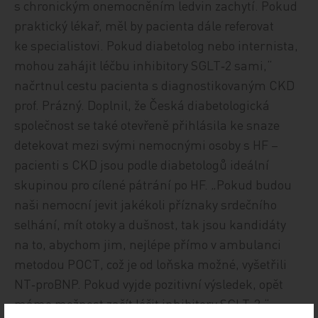
s chronickým onemocněním ledvin zachytí. Pokud
praktický lékař, měl by pacienta dále referovat
ke specialistovi. Pokud diabetolog nebo internista,
mohou zahájit léčbu inhibitory SGLT‑2 sami,“
načrtnul cestu pacienta s diagnostikovaným CKD
prof. Prázný. Doplnil, že Česká diabetologická
společnost se také otevřeně přihlásila ke snaze
detekovat mezi svými nemocnými osoby s HF –
pacienti s CKD jsou podle diabetologů ideální
skupinou pro cílené pátrání po HF. „Pokud budou
naši nemocní jevit jakékoli příznaky srdečního
selhání, mít otoky a dušnost, tak jsou kandidáty
na to, abychom jim, nejlépe přímo v ambulanci
metodou POCT, což je od loňska možné, vyšetřili
NT‑proBNP. Pokud vyjde pozitivní výsledek, opět
máme možnost začít léčit inhibitory SGLT‑2,“