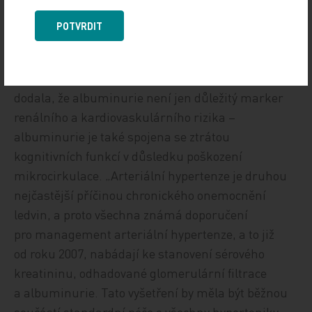
Při albuminurii je nutná kontrola krevního tlaku
POTVRDIT
Prof. MUDr. Jitka Mlíková Seidlerová, Ph.D.,
z II. interní kliniky LF UK a FN v Plzni,
a předsedkyně České společnosti pro hypertenzi,
dodala, že albuminurie není jen důležitý marker
renálního a kardiovaskulárního rizika –
albuminurie je také spojena se ztrátou
kognitivních funkcí v důsledku poškození
mikrocirkulace. „Arteriální hypertenze je druhou
nejčastější příčinou chronického onemocnění
ledvin, a proto všechna známá doporučení
pro management arteriální hypertenze, a to již
od roku 2007, nabádají ke stanovení sérového
kreatininu, odhadované glomerulární filtrace
a albuminurie. Tato vyšetření by měla být běžnou
součástí standardní péče o všechny hypertoniky