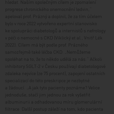
hledat. Naším společným cílem je zpomalení
progrese chronického onemocnění ledvin,“
apeloval prof. Prázný a doplnil, že za tím účelem
bylo v roce 2022 vytvořeno expertní stanovisko
ke spolupráci diabetologů a internistů s nefrology
v péči o nemocné s CKD (Viklický et al., Vnitř Lék
2022). Cílem má být podle prof. Prázného
samozřejmě také léčba CKD: „Nemůžeme
spoléhat na to, že to někdo udělá za nás.“ Ačkoli
inhibitory SGLT‑2 v Česku používají diabetologové
zdaleka nejvíce (ze 75 procent), zapojení ostatních
specializací do této preskripce je nezbytné
a žádoucí. „A jak tyto pacienty poznáme? Velice
jednoduše, stačí jim jednou za rok vyšetřit
albuminurii a odhadovanou míru glomerulární
filtrace. Další postup záleží na tom, kdo pacienta