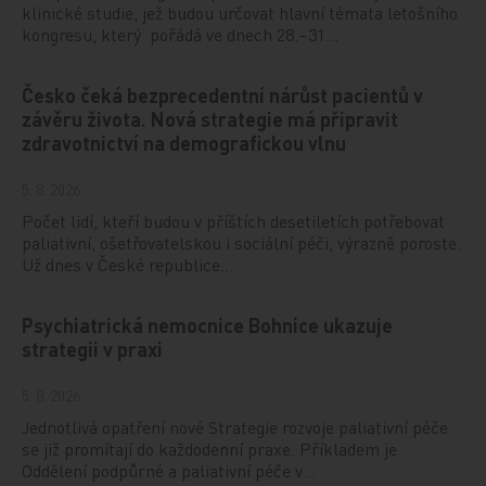
klinické studie, jež budou určovat hlavní témata letošního
kongresu, který pořádá ve dnech 28.–31…
Česko čeká bezprecedentní nárůst pacientů v
závěru života. Nová strategie má připravit
zdravotnictví na demografickou vlnu
5. 8. 2026
Počet lidí, kteří budou v příštích desetiletích potřebovat
paliativní, ošetřovatelskou i sociální péči, výrazně poroste.
Už dnes v České republice…
Psychiatrická nemocnice Bohnice ukazuje
strategii v praxi
5. 8. 2026
Jednotlivá opatření nové Strategie rozvoje paliativní péče
se již promítají do každodenní praxe. Příkladem je
Oddělení podpůrné a paliativní péče v…