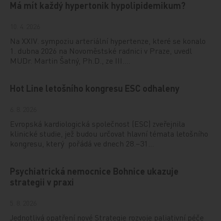
Má mít každý hypertonik hypolipidemikum?
10. 4. 2026
Na XXIV. sympoziu arteriální hypertenze, které se konalo
1. dubna 2026 na Novoměstské radnici v Praze, uvedl
MUDr. Martin Šatný, Ph.D., ze III.…
Hot Line letošního kongresu ESC odhaleny
6. 8. 2026
Evropská kardiologická společnost (ESC) zveřejnila
klinické studie, jež budou určovat hlavní témata letošního
kongresu, který pořádá ve dnech 28.–31…
Psychiatrická nemocnice Bohnice ukazuje
strategii v praxi
5. 8. 2026
Jednotlivá opatření nové Strategie rozvoje paliativní péče