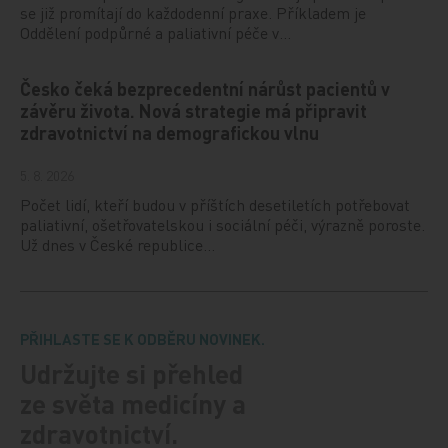
se již promítají do každodenní praxe. Příkladem je
Oddělení podpůrné a paliativní péče v…
Česko čeká bezprecedentní nárůst pacientů v
závěru života. Nová strategie má připravit
zdravotnictví na demografickou vlnu
5. 8. 2026
Počet lidí, kteří budou v příštích desetiletích potřebovat
paliativní, ošetřovatelskou i sociální péči, výrazně poroste.
Už dnes v České republice…
PŘIHLASTE SE K ODBĚRU NOVINEK.
Udržujte si přehled
ze světa medicíny a
zdravotnictví.