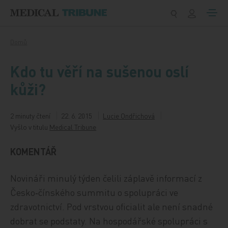
Přeskočit na obsah
Domů
Kdo tu věří na sušenou oslí
kůži?
2 minuty čtení
22. 6. 2015
Lucie Ondřichová
Vyšlo v titulu
Medical Tribune
KOMENTÁŘ
Novináři minulý týden čelili záplavě informací z
Česko‑čínského summitu o spolupráci ve
zdravotnictví. Pod vrstvou oficialit ale není snadné
dobrat se podstaty. Na hospodářské spolupráci s