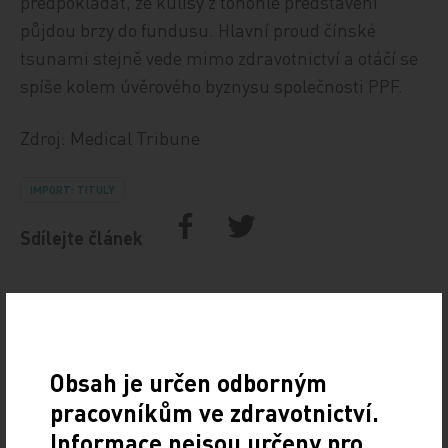
předpokládat, že kulisy z tohohle představení
půjdou brzy do fundusu. Hlavní proud čínské
tsunami stejně vede mimo zdravotnictví a otáčí se
spíše kolem úvěrového byznysu společnosti PPF.
Zdroj: Medical Tribune
IMPORT: TITULY
Sdílejte článek
Obsah je určen odborným
pracovníkům ve zdravotnictví.
Informace nejsou určeny pro