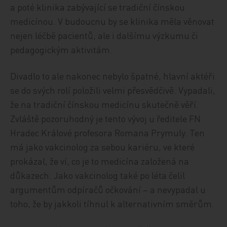
a poté klinika zabývající se tradiční čínskou
medicínou. V budoucnu by se klinika měla věnovat
nejen léčbě pacientů, ale i dalšímu výzkumu či
pedagogickým aktivitám.
Divadlo to ale nakonec nebylo špatné, hlavní aktéři
se do svých rolí položili velmi přesvědčivě. Vypadali,
že na tradiční čínskou medicínu skutečně věří.
Zvláště pozoruhodný je tento vývoj u ředitele FN
Hradec Králové profesora Romana Prymuly. Ten
má jako vakcinolog za sebou kariéru, ve které
prokázal, že ví, co je to medicína založená na
důkazech. Jako vakcinolog také po léta čelil
argumentům odpíračů očkování – a nevypadal u
toho, že by jakkoli tíhnul k alternativním směrům.