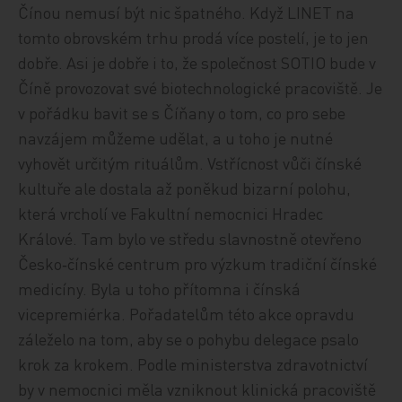
Čínou nemusí být nic špatného. Když LINET na
tomto obrovském trhu prodá více postelí, je to jen
dobře. Asi je dobře i to, že společnost SOTIO bude v
Číně provozovat své biotechnologické pracoviště. Je
v pořádku bavit se s Číňany o tom, co pro sebe
navzájem můžeme udělat, a u toho je nutné
vyhovět určitým rituálům. Vstřícnost vůči čínské
kultuře ale dostala až poněkud bizarní polohu,
která vrcholí ve Fakultní nemocnici Hradec
Králové. Tam bylo ve středu slavnostně otevřeno
Česko‑čínské centrum pro výzkum tradiční čínské
medicíny. Byla u toho přítomna i čínská
vicepremiérka. Pořadatelům této akce opravdu
záleželo na tom, aby se o pohybu delegace psalo
krok za krokem. Podle ministerstva zdravotnictví
by v nemocnici měla vzniknout klinická pracoviště