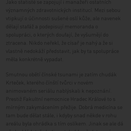
Jako statisté se zapojují i manažeři ostatních
významných zdravotnických institucí. Mezi sebou
vtipkují o účinnosti sušené oslí kůže, ale navenek
dělají stafáž a podepisují memoranda o
spolupráci, o kterých doufají, že vyšumějí do
ztracena. Nikdo neřekl, že císař je nahý a že si
vlastně nedokáží představit, jak by ta spolupráce
měla konkrétně vypadat.
Smutnou obětí čínské tsunami je zatím chudák
Krteček, kterého čínští tvůrci v novém
animovaném seriálu nablýskali k nepoznání.
Prestiž Fakultní nemocnice Hradec Králové to s
mírným zakymácením přežije. Dobrá medicína se
tam bude dělat stále, i kdyby snad někde v rohu
areálu byla ohrádka s tím oslíkem. Jinak se ale dá