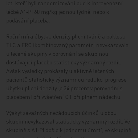
let, kteří byli randomizováni buď k intravenózní
léčbě A1‑PI 60 mg/kg jednou týdně, nebo k
podávání placeba.
Roční míra úbytku denzity plicní tkáně a poklesu
TLC a FRC (kombinovaný parametr) nevykazovala
u léčené skupiny v porovnání se skupinou
dostávající placebo statisticky významný rozdíl.
Avšak výsledky prokázaly u aktivně léčených
pacientů statisticky významnou redukci progrese
úbytku plicní denzity (o 34 procent v porovnání s
placebem) při vyšetření CT při plném nádechu.
Výskyt závažných nežádoucích účinků u obou
skupin nevykazoval statisticky významný rozdíl. Ve
skupině s A1‑PI došlo k jednomu úmrtí, ve skupině