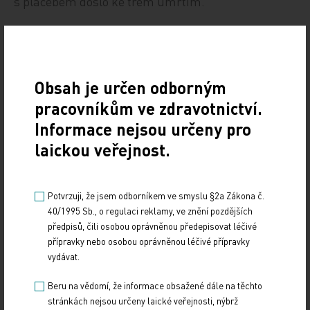
s placebem došlo ke třem úmrtím.
Vysoce purifikovaný lidský inhibitor alfa‑1 proteázy
je v současnosti schválen v Brazílii, na Novém
Zélandu a v USA, kde je indikován pro chronickou
Obsah je určen odborným
augmentační a udržovací léčbu u dospělých s
pracovníkům ve zdravotnictví.
deficitem alfa‑1 antitrypsinu, u nichž došlo ke
Informace nejsou určeny pro
klinickým známkám plicního emfyzému. V
laickou veřejnost.
současnosti probíhá registrační proces u Evropské
lékové agentury (EMA).
Potvrzuji, že jsem odborníkem ve smyslu §2a Zákona č.
Inhibitor alfa‑1 proteázy je kontraindikován u
40/1995 Sb., o regulaci reklamy, ve znění pozdějších
předpisů, čili osobou oprávněnou předepisovat léčivé
pacientů se závažnou systémovou reakcí na tento
přípravky nebo osobou oprávněnou léčivé přípravky
přípravek nebo na protein A1‑PI, včetně anafylaxe v
vydávat.
anamnéze. V důsledku rizika závažné alergické
reakce je přípravek kontraindikován rovněž u
Beru na vědomí, že informace obsažené dále na těchto
stránkách nejsou určeny laické veřejnosti, nýbrž
pacientů s deficiencí imunoglobulinů A s