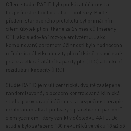
Cílem studie RAPID bylo prokázat účinnost a
bezpečnost inhibitoru alfa‑1 proteázy. Podle
předem stanoveného protokolu byl primárním
cílem úbytek plicní tkáně za 24 měsíců (měřený
CT) jako sledování rozvoje emfyzému. Jako
kombinovaný parametr účinnosti byla hodnocena
roční míra úbytku denzity plicní tkáně a současně
pokles celkové vitální kapacity plic (TLC) a funkční
reziduální kapacity (FRC).
Studie RAPID je multicentrická, dvojitě zaslepená,
randomizovaná, placebem kontrolovaná klinická
studie porovnávající účinnost a bezpečnost terapie
inhibitorem alfa‑1 proteázy s placebem u pacientů
s emfyzémem, který vznikl v důsledku AATD. Do
studie bylo zařazeno 180 nekuřáků ve věku 18 až 65