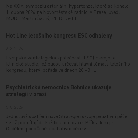
Na XXIV. sympoziu arteriální hypertenze, které se konalo
1. dubna 2026 na Novoměstské radnici v Praze, uvedl
MUDr. Martin Šatný, Ph.D., ze III.…
Hot Line letošního kongresu ESC odhaleny
6. 8. 2026
Evropská kardiologická společnost (ESC) zveřejnila
klinické studie, jež budou určovat hlavní témata letošního
kongresu, který pořádá ve dnech 28.–31…
Psychiatrická nemocnice Bohnice ukazuje
strategii v praxi
5. 8. 2026
Jednotlivá opatření nové Strategie rozvoje paliativní péče
se již promítají do každodenní praxe. Příkladem je
Oddělení podpůrné a paliativní péče v…