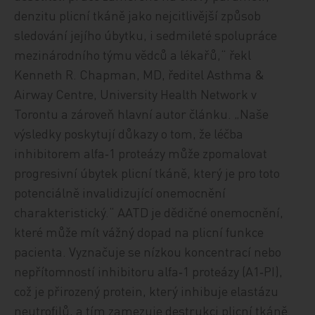
denzitu plicní tkáně jako nejcitlivější způsob
sledování jejího úbytku, i sedmileté spolupráce
mezinárodního týmu vědců a lékařů,“ řekl
Kenneth R. Chapman, MD, ředitel Asthma &
Airway Centre, University Health Network v
Torontu a zároveň hlavní autor článku. „Naše
výsledky poskytují důkazy o tom, že léčba
inhibitorem alfa‑1 proteázy může zpomalovat
progresivní úbytek plicní tkáně, který je pro toto
potenciálně invalidizující onemocnění
charakteristický.“ AATD je dědičné onemocnění,
které může mít vážný dopad na plicní funkce
pacienta. Vyznačuje se nízkou koncentrací nebo
nepřítomností inhibitoru alfa‑1 proteázy (A1‑PI),
což je přirozený protein, který inhibuje elastázu
neutrofilů, a tím zamezuje destrukci plicní tkáně.