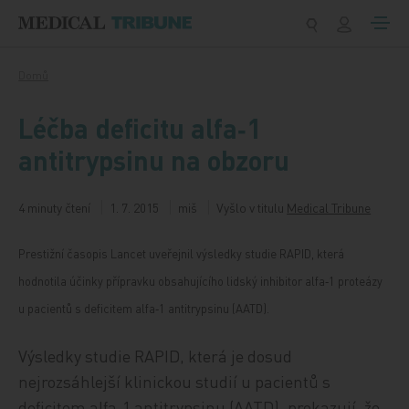
Přeskočit na obsah
Domů
Léčba deficitu alfa‑1
antitrypsinu na obzoru
4 minuty čtení
1. 7. 2015
miš
Vyšlo v titulu
Medical Tribune
Prestižní časopis Lancet uveřejnil výsledky studie RAPID, která
hodnotila účinky přípravku obsahujícího lidský inhibitor alfa‑1 proteázy
u pacientů s deficitem alfa‑1 antitrypsinu (AATD).
Výsledky studie RAPID, která je dosud
nejrozsáhlejší klinickou studií u pacientů s
deficitem alfa‑1 antitrypsinu (AATD), prokazují, že