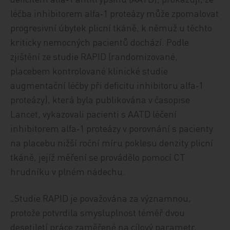
léčba inhibitorem alfa‑1 proteázy může zpomalovat
progresivní úbytek plicní tkáně, k němuž u těchto
kriticky nemocných pacientů dochází. Podle
zjištění ze studie RAPID (randomizované,
placebem kontrolované klinické studie
augmentační léčby při deficitu inhibitoru alfa‑1
proteázy), která byla publikována v časopise
Lancet, vykazovali pacienti s AATD léčení
inhibitorem alfa‑1 proteázy v porovnání s pacienty
na placebu nižší roční míru poklesu denzity plicní
tkáně, jejíž měření se provádělo pomocí CT
hrudníku v plném nádechu.
„Studie RAPID je považována za významnou,
protože potvrdila smysluplnost téměř dvou
desetiletí práce zaměřené na cílový parametr,