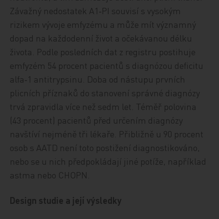
Závažný nedostatek A1‑PI souvisí s vysokým
rizikem vývoje emfyzému a může mít významný
dopad na každodenní život a očekávanou délku
života. Podle posledních dat z registru postihuje
emfyzém 54 procent pacientů s diagnózou deficitu
alfa‑1 antitrypsinu. Doba od nástupu prvních
plicních příznaků do stanovení správné diagnózy
trvá zpravidla více než sedm let. Téměř polovina
(43 procent) pacientů před určením diagnózy
navštíví nejméně tři lékaře. Přibližně u 90 procent
osob s AATD není toto postižení diagnostikováno,
nebo se u nich předpokládají jiné potíže, například
astma nebo CHOPN.
Design studie a její výsledky