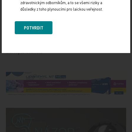
zdravotnickým odborníkům, a to se všemi riziky a
přítomností protilátek proti IgA.
důsledky z toho plynoucími pro laickou veřejnost.
Zdroj: Medical Tribune
POTVRDIT
IMPORT: TITULY
Sdílejte článek