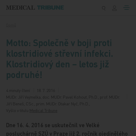
Přeskočit na obsah
Domů
Motto: Společně v boji proti
klostridiové střevní infekci.
Klostridiový den – letos již
podruhé!
4 minuty čtení
18. 7. 2016
MUDr. Jiří Vejmelka, doc. MUDr. Pavel Kohout, Ph.D., prof. MUDr.
Jiří Beneš, CSc., prim. MUDr. Otakar Nyč, Ph.D.,
Vyšlo v titulu
Medical Tribune
Dne 16. 4. 2016 se uskutečnil ve Velké
posluchárně SZÚ v Praze již 2. ročník ojedinělého