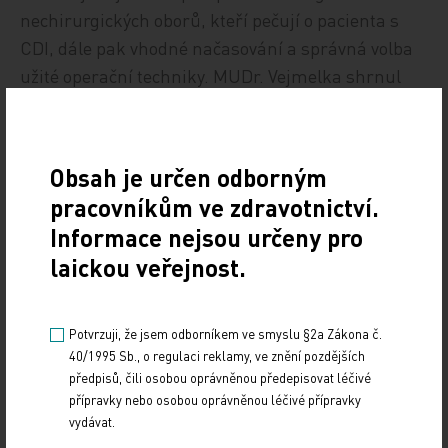
nechirurgických oborů, kteří pečují o pacienta s
CDI, dále pak vhodné načasování a správná volba
užité operační techniky. MUDr. Vejmelka shrnul
dosavadní zkušenosti zahraničních autorů s
využitím kombinace antibiotik a fekální
bakterioterapie v léčbě těžkých forem CDI a
Obsah je určen odborným
zdůraznil, že je nezbytná časná prevence
pracovníkům ve zdravotnictví.
rekurence CDI, tedy i časně indikovaná fekální
Informace nejsou určeny pro
bakterioterapie. Roli konzervativní a chirurgické
laickou veřejnost.
léčby se věnovala ve svém sdělení MUDr. Polívková,
která představila rozsáhlý soubor pacientů se
závažnou CDI, s fulminantním průběhem až u tří
Potvrzuji, že jsem odborníkem ve smyslu §2a Zákona č.
procent pacientů.
40/1995 Sb., o regulaci reklamy, ve znění pozdějších
předpisů, čili osobou oprávněnou předepisovat léčivé
přípravky nebo osobou oprávněnou léčivé přípravky
Opravdovým završením úspěšného Klostridiového
vydávat.
dne byla strhující přednáška MUDr. Radkina