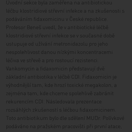
Úvodní sekce byla zaměřena na antibiotickou
léčbu klostridiové střevní infekce a na zkušenosti s
podáváním fidaxomicinu v České republice.
Profesor Beneš uvedl, že v antibiotické léčbě
klostridiové střevní infekce se v současné době
ustupuje od užívání metronidazolu pro jeho
nespolehlivost danou nízkými koncentracemi
léčiva ve střevě a pro rostoucí rezistenci.
Vankomycin a fidaxomicin představují dvě
základní antibiotika v léčbě CDI. Fidaxomicin je
výhodnější tam, kde hrozí toxické megakolon, a
zejména tam, kde chceme spolehlivě zabránit
rekurencím CDI. Následovala prezentace
rozsáhlých zkušeností s léčbou fidaxomicinem.
Toto antibiotikum bylo dle sdělení MUDr. Polívkové
podáváno na pražském pracovišti při první atace,