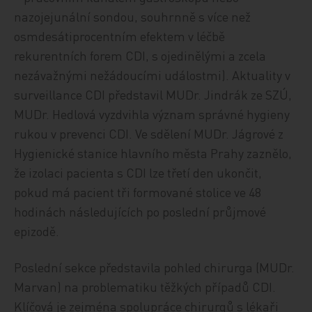
nazojejunální sondou, souhrnně s více než
osmdesátiprocentním efektem v léčbě
rekurentních forem CDI, s ojedinělými a zcela
nezávažnými nežádoucími událostmi). Aktuality v
surveillance CDI představil MUDr. Jindrák ze SZÚ,
MUDr. Hedlová vyzdvihla význam správné hygieny
rukou v prevenci CDI. Ve sdělení MUDr. Jágrové z
Hygienické stanice hlavního města Prahy zaznělo,
že izolaci pacienta s CDI lze třetí den ukončit,
pokud má pacient tři formované stolice ve 48
hodinách následujících po poslední průjmové
epizodě.
Poslední sekce představila pohled chirurga (MUDr.
Marvan) na problematiku těžkých případů CDI.
Klíčová je zejména spolupráce chirurgů s lékaři