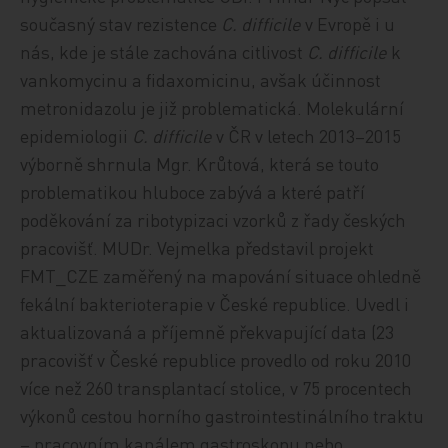
současný stav rezistence
C. difficile
v Evropě i u
nás, kde je stále zachována citlivost
C. difficile
k
vankomycinu a fidaxomicinu, avšak účinnost
metronidazolu je již problematická. Molekulární
epidemiologii
C. difficile
v ČR v letech 2013–2015
výborně shrnula Mgr. Krůtová, která se touto
problematikou hluboce zabývá a které patří
poděkování za ribotypizaci vzorků z řady českých
pracovišť. MUDr. Vejmelka představil projekt
FMT_CZE zaměřený na mapování situace ohledně
fekální bakterioterapie v České republice. Uvedl i
aktualizovaná a příjemně překvapující data (23
pracovišť v České republice provedlo od roku 2010
více než 260 transplantací stolice, v 75 procentech
výkonů cestou horního gastrointestinálního traktu
– pracovním kanálem gastroskopu nebo