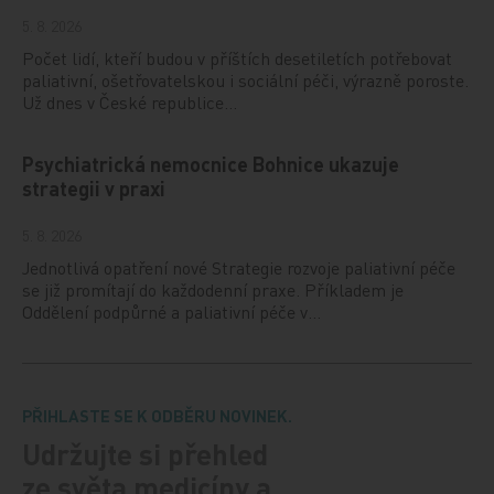
5. 8. 2026
Počet lidí, kteří budou v příštích desetiletích potřebovat
paliativní, ošetřovatelskou i sociální péči, výrazně poroste.
Už dnes v České republice…
Psychiatrická nemocnice Bohnice ukazuje
strategii v praxi
5. 8. 2026
Jednotlivá opatření nové Strategie rozvoje paliativní péče
se již promítají do každodenní praxe. Příkladem je
Oddělení podpůrné a paliativní péče v…
PŘIHLASTE SE K ODBĚRU NOVINEK.
Udržujte si přehled
ze světa medicíny a