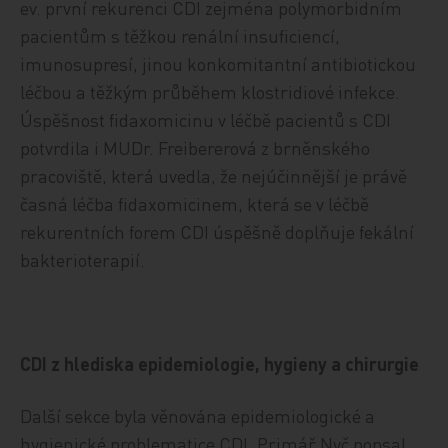
ev. první rekurenci CDI zejména polymorbidním
pacientům s těžkou renální insuficiencí,
imunosupresí, jinou konkomitantní antibiotickou
léčbou a těžkým průběhem klostridiové infekce.
Úspěšnost fidaxomicinu v léčbě pacientů s CDI
potvrdila i MUDr. Freibererová z brněnského
pracoviště, která uvedla, že nejúčinnější je právě
časná léčba fidaxomicinem, která se v léčbě
rekurentních forem CDI úspěšně doplňuje fekální
bakterioterapií.
CDI z hlediska epidemiologie, hygieny a chirurgie
Další sekce byla věnována epidemiologické a
hygienické problematice CDI. Primář Nyč popsal