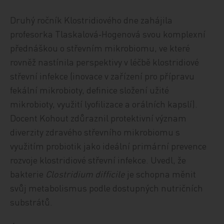
Druhý ročník Klostridiového dne zahájila
profesorka Tlaskalová‑Hogenová svou komplexní
přednáškou o střevním mikrobiomu, ve které
rovněž nastínila perspektivy v léčbě klostridiové
střevní infekce (inovace v zařízení pro přípravu
fekální mikrobioty, definice složení užité
mikrobioty, využití lyofilizace a orálních kapslí).
Docent Kohout zdůraznil protektivní význam
diverzity zdravého střevního mikrobiomu s
využitím probiotik jako ideální primární prevence
rozvoje klostridiové střevní infekce. Uvedl, že
bakterie
Clostridium difficile
je schopna měnit
svůj metabolismus podle dostupných nutričních
substrátů.