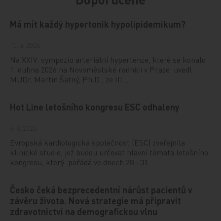
Má mít každý hypertonik hypolipidemikum?
10. 4. 2026
Na XXIV. sympoziu arteriální hypertenze, které se konalo
1. dubna 2026 na Novoměstské radnici v Praze, uvedl
MUDr. Martin Šatný, Ph.D., ze III.…
Hot Line letošního kongresu ESC odhaleny
6. 8. 2026
Evropská kardiologická společnost (ESC) zveřejnila
klinické studie, jež budou určovat hlavní témata letošního
kongresu, který pořádá ve dnech 28.–31…
Česko čeká bezprecedentní nárůst pacientů v
závěru života. Nová strategie má připravit
zdravotnictví na demografickou vlnu