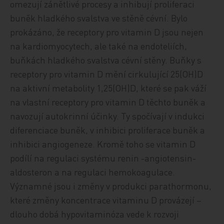
omezují zánětlivé procesy a inhibují proliferaci
buněk hladkého svalstva ve stěně cévní. Bylo
prokázáno, že receptory pro vitamin D jsou nejen
na kardiomyocytech, ale také na endoteliích,
buňkách hladkého svalstva cévní stěny. Buňky s
receptory pro vitamin D mění cirkulující 25(OH)D
na aktivní metabolity 1,25(OH)D, které se pak váží
na vlastní receptory pro vitamin D těchto buněk a
navozují autokrinní účinky. Ty spočívají v indukci
diferenciace buněk, v inhibici proliferace buněk a
inhibici angiogeneze. Kromě toho se vitamin D
podílí na regulaci systému renin -angiotensin-
aldosteron a na regulaci hemokoagulace.
Významné jsou i změny v produkci parathormonu,
které změny koncentrace vitaminu D provázejí –
dlouho dobá hypovitaminóza vede k rozvoji