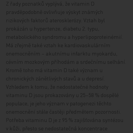
Z řady poznatků vyplývá, že vitamin D
pravděpodobně ovlivňuje výskyt známých
rizikových faktorů aterosklerózy. Vztah byl
prokázán u hypertenze, diabetu 2. typu,
metabolického syndromu a hyperlipoproteinémií.
Má zřejmě také vztah ke kardiovaskulárním
onemocněním – akutnímu infarktu myokardu,
cévním mozkovým příhodám a srdečnímu selhání.
Kromě toho má vitamin D také význam u
chronických zánětlivých stavů a u depresí.
Vzhledem k tomu, že nedostatečné hodnoty
vitaminu D jsou prokazovány u 25–58 % dospělé
populace, je jeho význam v patogenezi těchto
onemocnění stále častěji předmětem pozornosti.
Potřeba vitaminu D je z 95 % zajišťována syntézou
v kůži, přesto se nedostatečná koncentrace