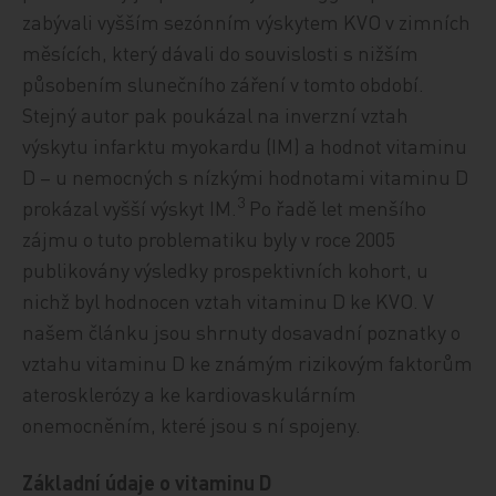
zabývali vyšším sezónním výskytem KVO v zimních
měsících, který dávali do souvislosti s nižším
působením slunečního záření v tomto období.
Stejný autor pak poukázal na inverzní vztah
výskytu infarktu myokardu (IM) a hodnot vitaminu
D – u nemocných s nízkými hodnotami vitaminu D
3
prokázal vyšší výskyt IM.
Po řadě let menšího
zájmu o tuto problematiku byly v roce 2005
publikovány výsledky prospektivních kohort, u
nichž byl hodnocen vztah vitaminu D ke KVO. V
našem článku jsou shrnuty dosavadní poznatky o
vztahu vitaminu D ke známým rizikovým faktorům
aterosklerózy a ke kardiovaskulárním
onemocněním, které jsou s ní spojeny.
Základní údaje o vitaminu D