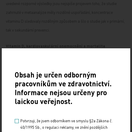
uvedené rozporné výsledky jsou nejspíše projevem toho, že studie
zahrnuté v metaanalýze měly rozdílné uspořádání, koncentrace
vitaminu D sledovaly rozdílným způsobem a šlo o studie jak v primární,
tak v sekundární prevenci.
Vitamin D, kardiovaskulární onemocnění a mortalita
Jak již bylo zmíněno, řada prací prokázala vztah mezi koncentrací
vitaminu D a manifestním kardiovaskulárním onemocněním a
Obsah je určen odborným
aterosklerózou obecně. Například u více než 27 000 nemocných
pracovníkům ve zdravotnictví.
sledovaných v Intermountain Healthcare System byl u nedostatečné
Informace nejsou určeny pro
koncentrace vitaminu D (< 30 ng/ml) prokázán statisticky významně
laickou veřejnost.
vyšší výskyt prevalence diabetes mellitus 2. typu, hypertenze a
hyperlipoproteinémie. Stejně tak byl v této skupině sledovaných s nižší
Potvrzuji, že jsem odborníkem ve smyslu §2a Zákona č.
koncentrací vitaminu D významně vyšší výskyt koronární aterosklerózy,
40/1995 Sb., o regulaci reklamy, ve znění pozdějších