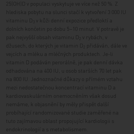
25(OH)D v populaci vyskytuje ve více než 50 %. Z
hlediska pobytu na slunci stačí k vytvoření 3 000 IU
vitaminu D
v kůži denní expozice předloktí a
3
dolních končetin po dobu 5–10 minut. V potravě je
pak nejvyšší obsah vitaminu D
v rybách, v
2
džusech, do kterých je vitamin D
přidáván, dále ve
2
vejcích a mléku a mléčných produktech. Je-li
vitamin D podáván perorálně, je pak denní dávka
odhadována na 400 IU, u osob starších 70 let pak
na 800 IU. Jednoznačné důkazy o přímém vztahu
mezi nedostatečnou koncentrací vitaminu D a
kardiovaskulárním onemocněním však dosud
nemáme, k objasnění by měly přispět další
probíhající randomizované studie zaměřené na
tuto zajímavou oblast propojující kardiologii s
endokrinologií a s metabolismem.