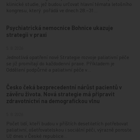
klinické studie, jež budou určovat hlavní témata letošního
kongresu, který pořádá ve dnech 28.–31…
Psychiatrická nemocnice Bohnice ukazuje
strategii v praxi
5. 8. 2026
Jednotlivá opatření nové Strategie rozvoje paliativní péče
se již promítají do každodenní praxe. Příkladem je
Oddělení podpůrné a paliativní péče v…
Česko čeká bezprecedentní nárůst pacientů v
závěru života. Nová strategie má připravit
zdravotnictví na demografickou vlnu
5. 8. 2026
Počet lidí, kteří budou v příštích desetiletích potřebovat
paliativní, ošetřovatelskou i sociální péči, výrazně poroste.
Už dnes v České republice…