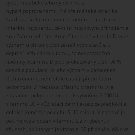
typu, metabolického syndromu a
hyperlipoproteinémií. Má zřejmě také vztah ke
kardiovaskulárním onemocněním – akutnímu
infarktu myokardu, cévním mozkovým příhodám a
srdečnímu selhání. Kromě toho má vitamin D také
význam u chronických zánětlivých stavů a u
depresí. Vzhledem k tomu, že nedostatečné
hodnoty vitaminu D jsou prokazovány u 25–58 %
dospělé populace, je jeho význam v patogenezi
těchto onemocnění stále častěji předmětem
pozornosti. Z hlediska přísunu vitaminu D je
základem pobyt na slunci – k vytvoření 3 000 IU
vitaminu D3 v kůži stačí denní expozice předloktí a
dolních končetin po dobu 5–10 minut. V potravě je
pak nejvyšší obsah vitaminu D2 v rybách, v
džusech, do kterých je vitamin D2 přidáván, dále ve