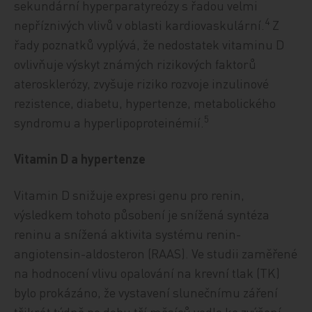
sekundární hyperparatyreózy s řadou velmi
4
nepříznivých vlivů v oblasti kardiovaskulární.
Z
řady poznatků vyplývá, že nedostatek vitaminu D
ovlivňuje výskyt známých rizikových faktorů
aterosklerózy, zvyšuje riziko rozvoje inzulinové
rezistence, diabetu, hypertenze, metabolického
5
syndromu a hyperlipoproteinémií.
Vitamin D a hypertenze
Vitamin D snižuje expresi genu pro renin,
výsledkem tohoto působení je snížená syntéza
reninu a snížená aktivita systému renin-
angiotensin-aldosteron (RAAS). Ve studii zaměřené
na hodnocení vlivu opalování na krevní tlak (TK)
bylo prokázáno, že vystavení slunečnímu záření
třikrát týdně po dobu tří měsíců vedlo ke zvýšení