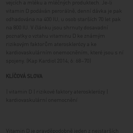
vejcích a mléku a mléčných produktech. Je-li
vitamin D podáván perorálně, denní dávka je pak
odhadována na 400 IU, u osob starších 70 let pak
na 800 IU. V článku jsou shrnuty dosavadní
poznatky o vztahu vitaminu D ke známým
rizikovým faktorům aterosklerózy a ke
kardiovaskulárním onemocněním, které jsou s ní
spojeny. (Kap Kardiol 2014; 6: 68–70)
KLÍČOVÁ SLOVA
| vitamin D | rizikové faktory aterosklerózy |
kardiovaskulární onemocnění
Vitamin D je pravděpodobně jeden z nejstarších