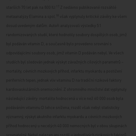
17
starších 70 let pak na 800 IU.
Z nedávno publikované rozsáhlé
18
metaanalýzy Elamina a spol.
však vyplynuly kritické závěry ke všem
dosud uvedeným datům. Autoři analyzovali výsledky 51
randomizovaných studií, které hodnotily soubory dospělých osob, jimž
byl podáván vitamin D, a současně bylo provedeno srovnání s
odpovídajícími soubory osob, jimž vitamin D podáván nebyl. Ve všech
studiích byl sledován jednak výskyt závažných cílových parametrů –
mortality, cévních mozkových příhod, infarktu myokardu a postižení
periferních tepen, jednak vliv vitaminu D na tradiční rizikové faktory
kardiovaskulárních onemocnění. Z ohromného množství dat vyplynuly
následující závěry: mortalita hodnocená u více než 60 000 osob byla
podáváním vitaminu D lehce snížena, rozdíl však nebyl statisticky
významný, výskyt akutního infarktu myokardu a cévních mozkových
příhod hodnocený u necelých 40 000 nemocných byl v obou skupinách
srovnatelný. Nebyl nalezen ani rozdíl u jednotlivých rizikových faktorů