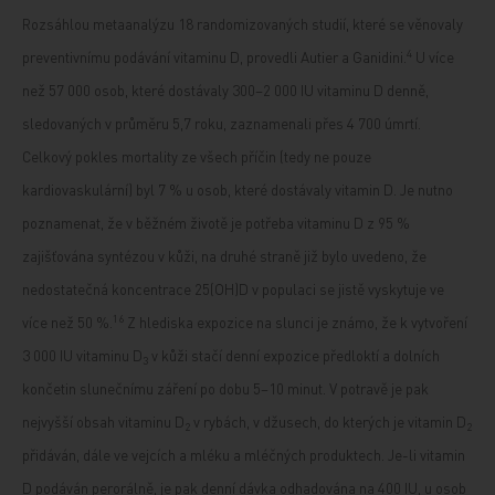
Rozsáhlou metaanalýzu 18 randomizovaných studií, které se věnovaly
4
preventivnímu podávání vitaminu D, provedli Autier a Ganidini.
U více
než 57 000 osob, které dostávaly 300–2 000 IU vitaminu D denně,
sledovaných v průměru 5,7 roku, zaznamenali přes 4 700 úmrtí.
Celkový pokles mortality ze všech příčin (tedy ne pouze
kardiovaskulární) byl 7 % u osob, které dostávaly vitamin D. Je nutno
poznamenat, že v běžném životě je potřeba vitaminu D z 95 %
zajišťována syntézou v kůži, na druhé straně již bylo uvedeno, že
nedostatečná koncentrace 25(OH)D v populaci se jistě vyskytuje ve
16
více než 50 %.
Z hlediska expozice na slunci je známo, že k vytvoření
3 000 IU vitaminu D
v kůži stačí denní expozice předloktí a dolních
3
končetin slunečnímu záření po dobu 5–10 minut. V potravě je pak
nejvyšší obsah vitaminu D
v rybách, v džusech, do kterých je vitamin D
2
2
přidáván, dále ve vejcích a mléku a mléčných produktech. Je-li vitamin
D podáván perorálně, je pak denní dávka odhadována na 400 IU, u osob