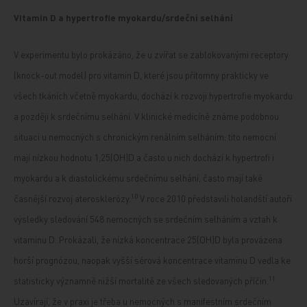
Vitamin D a hypertrofie myokardu/srdeční selhání
V experimentu bylo prokázáno, že u zvířat se zablokovanými receptory
(knock-out model) pro vitamin D, které jsou přítomny prakticky ve
všech tkáních včetně myokardu, dochází k rozvoji hypertrofie myokardu
a později k srdečnímu selhání. V klinické medicíně známe podobnou
situaci u nemocných s chronickým renálním selháním: tito nemocní
mají nízkou hodnotu 1,25(OH)D a často u nich dochází k hypertrofi i
myokardu a k diastolickému srdečnímu selhání, často mají také
10
časnější rozvoj aterosklerózy.
V roce 2010 představili holandští autoři
výsledky sledování 548 nemocných se srdečním selháním a vztah k
vitaminu D. Prokázali, že nízká koncentrace 25(OH)D byla provázena
horší prognózou, naopak vyšší sérová koncentrace vitaminu D vedla ke
11
statisticky významně nižší mortalitě ze všech sledovaných příčin.
Uzavírají, že v praxi je třeba u nemocných s manifestním srdečním