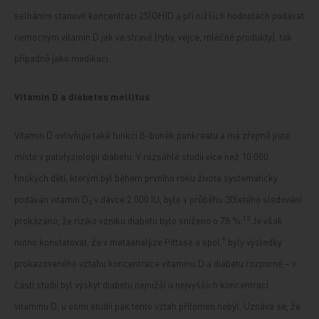
selháním stanovit koncentraci 25(OH)D a při nižších hodnotách podávat
nemocným vitamin D jak ve stravě (ryby, vejce, mléčné produkty), tak
případně jako medikaci.
Vitamin D a diabetes mellitus
Vitamin D ovlivňuje také funkci β-buněk pankreatu a má zřejmě jisté
místo v patofyziologii diabetu. V rozsáhlé studii více než 10 000
finských dětí, kterým byl během prvního roku života systematicky
podáván vitamin D
v dávce 2 000 IU, bylo v průběhu 30letého sledování
3
12
prokázáno, že riziko vzniku diabetu bylo sníženo o 78 %.
Je však
9
nutno konstatovat, že v metaanalýze Pittase a spol.
byly výsledky
prokazovaného vztahu koncentrace vitaminu D a diabetu rozporné – v
části studií byl výskyt diabetu nejnižší u nejvyšších koncentrací
vitaminu D, u osmi studií pak tento vztah přítomen nebyl. Uznává se, že