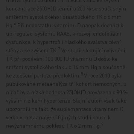
koncentrace 25(OH)D téměř o 200 % se současným
snížením systolického i diastolického TK o 6 mm
6
Hg.
Při nedostatku vitaminu D naopak dochází k
up-regulaci systému RAAS, k rozvoji endoteliální
dysfunkce, k hypertrofi i hladkého svalstva cévní
7
stěny a ke zvýšení TK.
Ve studii sledující ovlivnění
TK při podávání 100 000 IU vitaminu D došlo ke
snížení systolického tlaku o 14 mm Hg a současně
8
ke zlepšení perfuze předloktím.
V roce 2010 byla
publikována metaanalýza tří kohort nemocných, u
nichž byla nízká hodnota 25(OH)D provázena o 80 %
vyšším rizikem hypertenze. Stejní autoři však také
upozornili na fakt, že suplementace vitaminem D
vedla v metaanalýze 10 jiných studií pouze k
9
nevýznamnému poklesu TK o 2 mm Hg.