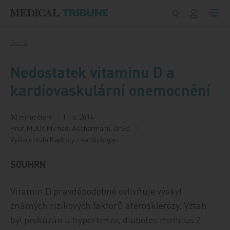
Přeskočit na obsah
Domů
Nedostatek vitaminu D a
kardiovaskulární onemocnění
10 minut čtení
11. 6. 2014
Prof. MUDr. Michael Aschermann, DrSc.
Vyšlo v titulu
Kapitoly z kardiologie
SOUHRN
Vitamin D pravděpodobně ovlivňuje výskyt
známých rizikových faktorů aterosklerózy. Vztah
byl prokázán u hypertenze, diabetes mellitus 2.