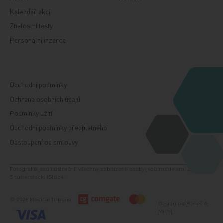
Kalendář akcí
Znalostní testy
Personální inzerce
Obchodní podmínky
Ochrana osobních údajů
Podmínky užití
Obchodní podmínky předplatného
Odstoupení od smlouvy
Fotografie jsou ilustrační, všechny zobrazené osoby jsou modelem. Zdroj:
Shutterstock, iStock.
© 2026 Medical Tribune
Design od
Beneš &
Michl