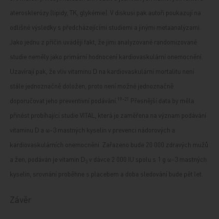
aterosklerózy (lipidy, TK, glykémie). V diskusi pak autoři poukazují na
odlišné výsledky s předcházejícími studiemi a jinými metaanalýzami.
Jako jednu z příčin uvádějí fakt, že jimi analyzované randomizované
studie neměly jako primární hodnocení kardiovaskulární onemocnění.
Uzavírají pak, že vliv vitaminu D na kardiovaskulární mortalitu není
stále jednoznačně doložen, proto není možné jednoznačně
19-21
doporučovat jeho preventivní podávání.
Přesnější data by měla
přinést probíhající studie VITAL, která je zaměřena na význam podávání
vitaminu D a ω-3 mastných kyselin v prevenci nádorových a
kardiovaskulárních onemocnění. Zařazeno bude 20 000 zdravých mužů
a žen, podáván je vitamin D
v dávce 2 000 IU spolu s 1 g ω-3 mastných
3
kyselin, srovnání proběhne s placebem a doba sledování bude pět let.
Závěr