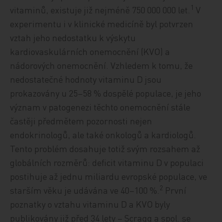
1
vitaminů, existuje již nejméně 750 000 000 let.
V
experimentu i v klinické medicíně byl potvrzen
vztah jeho nedostatku k výskytu
kardiovaskulárních onemocnění (KVO) a
nádorových onemocnění. Vzhledem k tomu, že
nedostatečné hodnoty vitaminu D jsou
prokazovány u 25–58 % dospělé populace, je jeho
význam v patogenezi těchto onemocnění stále
častěji předmětem pozornosti nejen
endokrinologů, ale také onkologů a kardiologů.
Tento problém dosahuje totiž svým rozsahem až
globálních rozměrů: deficit vitaminu D v populaci
postihuje až jednu miliardu evropské populace, ve
2
starším věku je udávána ve 40–100 %.
První
poznatky o vztahu vitaminu D a KVO byly
publikovány již před 34 lety – Scragg a spol. se