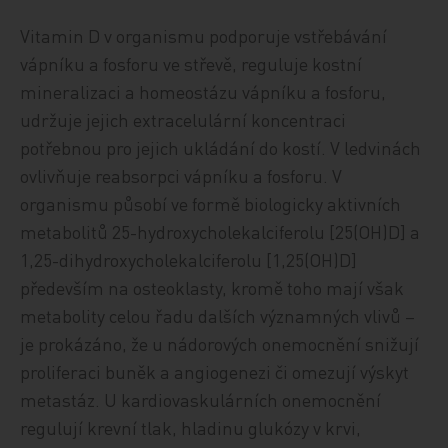
Vitamin D v organismu podporuje vstřebávání
vápníku a fosforu ve střevě, reguluje kostní
mineralizaci a homeostázu vápníku a fosforu,
udržuje jejich extracelulární koncentraci
potřebnou pro jejich ukládání do kostí. V ledvinách
ovlivňuje reabsorpci vápníku a fosforu. V
organismu působí ve formě biologicky aktivních
metabolitů 25-hydroxycholekalciferolu [25(OH)D] a
1,25-dihydroxycholekalciferolu [1,25(OH)D]
především na osteoklasty, kromě toho mají však
metabolity celou řadu dalších významných vlivů –
je prokázáno, že u nádorových onemocnění snižují
proliferaci buněk a angiogenezi či omezují výskyt
metastáz. U kardiovaskulárních onemocnění
regulují krevní tlak, hladinu glukózy v krvi,