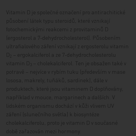
Vitamin D je společné označení pro antirachitické
působení látek typu steroidů, které vznikají
fotochemickými reakcemi z provitaminů D
(ergosterol a 7-dehydrocholesterol). Působením
ultrafialového záření vznikají z ergosterolu vitamin
D
– ergokalciferol a ze 7-dehydrocholesterolu
2
vitamin D
– cholekalciferol. Ten je obsažen také v
3
potravě – nejvíce v rybím tuku (především v mase
lososa, makrely, tuňáků, sardinek), dále v
produktech, které jsou vitaminem D doplňovány,
například v mouce, margarinech a dalších. V
lidském organismu dochází v kůži vlivem UV
záření (slunečního světla) k biosyntéze
cholekalciferolu, proto je vitamin D v současné
době zařazován mezi hormony.