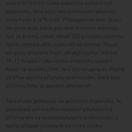
měli o 20 % nižší riziko srdečního selhání než
abstinenti, ženy pijící stejné množství alkoholu
měly riziko o 16 % nižší. Překvapením bylo, že ani
skupina osob, které pily větší množství alkoholu
než 14 drinků, neboli téměř 200 g čistého alkoholu
týdně, neměla větší riziko než abstinenti. Pouze
skupina zařazená mezi „dřívější pijáky“ měla o
19–17 % vyšší riziko vzniku srdečního selhání.
Autoři to vysvětlují tím, že u této skupiny se zřejmě
již dříve objevily příznaky onemocnění, které bylo
příčinou toho, že pacienti přestali pít.
Tato studie prokázala na početném materiálu, že
pravidelné pití malého množství alkoholu má
příznivý vliv na kardiovaskulární onemocnění, v
tomto případě jmenovitě na riziko vzniku