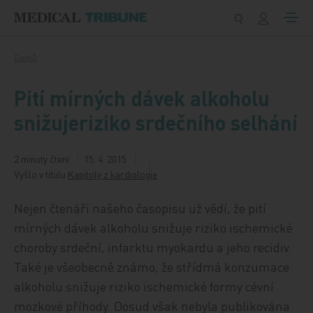
Přeskočit na obsah
Domů
Pití mírných dávek alkoholu
snižujeriziko srdečního selhání
2 minuty čtení
15. 4. 2015
Vyšlo v titulu
Kapitoly z kardiologie
Nejen čtenáři našeho časopisu už vědí, že pití
mírných dávek alkoholu snižuje riziko ischemické
choroby srdeční, infarktu myokardu a jeho recidiv.
Také je všeobecně známo, že střídmá konzumace
alkoholu snižuje riziko ischemické formy cévní
mozkové příhody. Dosud však nebyla publikována