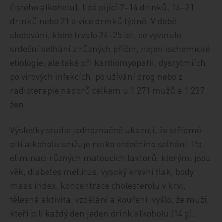
čistého alkoholu), lidé pijící 7–14 drinků, 14–21
drinků nebo 21 a více drinků týdně. V době
sledování, které trvalo 24–25 let, se vyvinulo
srdeční selhání z různých příčin, nejen ischemické
etiologie, ale také při kardiomyopatii, dysrytmiích,
po virových infekcích, po užívání drog nebo z
radioterapie nádorů celkem u 1 271 mužů a 1 237
žen.
Výsledky studie jednoznačně ukazují, že střídmé
pití alkoholu snižuje riziko srdečního selhání. Po
eliminaci různých matoucích faktorů, kterými jsou
věk, diabetes mellitus, vysoký krevní tlak, body
mass index, koncentrace cholesterolu v krvi,
tělesná aktivita, vzdělání a kouření, vyšlo, že muži,
kteří pili každý den jeden drink alkoholu (14 g),