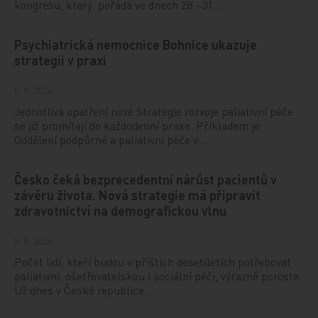
kongresu, který pořádá ve dnech 28.–31…
Psychiatrická nemocnice Bohnice ukazuje
strategii v praxi
5. 8. 2026
Jednotlivá opatření nové Strategie rozvoje paliativní péče
se již promítají do každodenní praxe. Příkladem je
Oddělení podpůrné a paliativní péče v…
Česko čeká bezprecedentní nárůst pacientů v
závěru života. Nová strategie má připravit
zdravotnictví na demografickou vlnu
5. 8. 2026
Počet lidí, kteří budou v příštích desetiletích potřebovat
paliativní, ošetřovatelskou i sociální péči, výrazně poroste.
Už dnes v České republice…