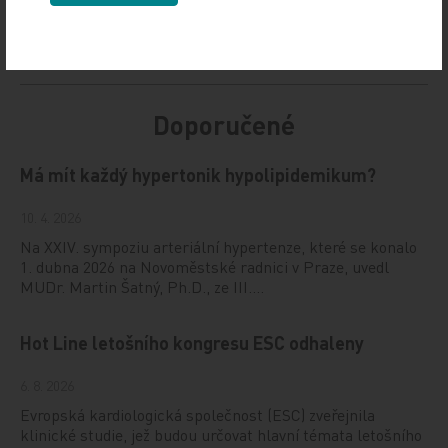
Doporučené
Má mít každý hypertonik hypolipidemikum?
10. 4. 2026
Na XXIV. sympoziu arteriální hypertenze, které se konalo
1. dubna 2026 na Novoměstské radnici v Praze, uvedl
MUDr. Martin Šatný, Ph.D., ze III.…
Hot Line letošního kongresu ESC odhaleny
6. 8. 2026
Evropská kardiologická společnost (ESC) zveřejnila
klinické studie, jež budou určovat hlavní témata letošního