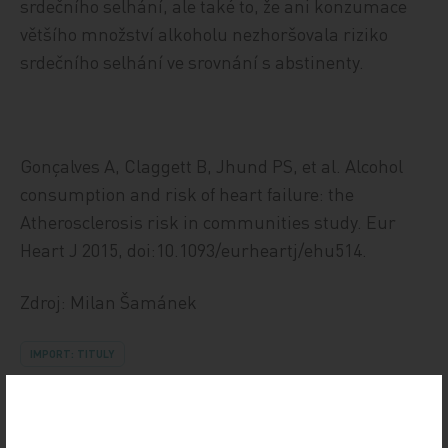
srdečního selhání, ale také to, že ani konzumace
většího množství alkoholu nezhoršovala riziko
srdečního selhání ve srovnání s abstinenty.
Gonçalves A, Claggett B, Jhund PS, et al. Alcohol
consumption and risk of heart failure: the
Atherosclerosis risk in communities study. Eur
Heart J 2015, doi:10.1093/eurheartj/ehu514.
Zdroj: Milan Šamánek
IMPORT: TITULY
Sdílejte článek