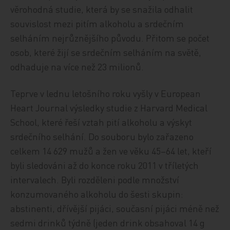
věrohodná studie, která by se snažila odhalit
souvislost mezi pitím alkoholu a srdečním
selháním nejrůznějšího původu. Přitom se počet
osob, které žijí se srdečním selháním na světě,
odhaduje na více než 23 milionů.
Teprve v lednu letošního roku vyšly v European
Heart Journal výsledky studie z Harvard Medical
School, které řeší vztah pití alkoholu a výskyt
srdečního selhání. Do souboru bylo zařazeno
celkem 14 629 mužů a žen ve věku 45–64 let, kteří
byli sledováni až do konce roku 2011 v tříletých
intervalech. Byli rozděleni podle množství
konzumovaného alkoholu do šesti skupin:
abstinenti, dřívější pijáci, současní pijáci méně než
sedmi drinků týdně (jeden drink obsahoval 14 g