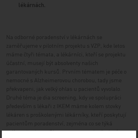
lékárnách.
Na odborné poradenství v lékárnách se
zaměřujeme v pilotním projektu s VZP, kde letos
máme čtyři témata, a lékárníci, kteří se projektu
účastní, musejí být absolventy našich
garantovaných kursů. Prvním tématem je péče o
nemocné s Alzheimerovou chorobou, tady jsme
překvapeni, jak velký ohlas u pacientů vyvolalo.
Druhé téma je dia screening, kdy ve spolupráci
především s lékaři z IKEM máme kolem stovky
lékáren s proškolenými lékárníky, kteří poskytují
pacientům poradenství, zejména co se týká
selfmonitoringu. Chceme napomoci odhalení