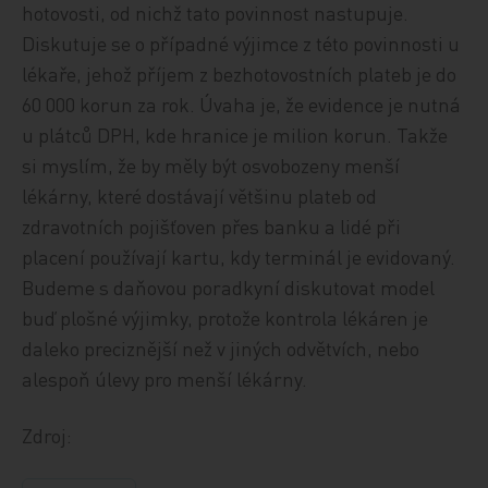
hotovosti, od nichž tato povinnost nastupuje.
Diskutuje se o případné výjimce z této povinnosti u
lékaře, jehož příjem z bezhotovostních plateb je do
60 000 korun za rok. Úvaha je, že evidence je nutná
u plátců DPH, kde hranice je milion korun. Takže
si myslím, že by měly být osvobozeny menší
lékárny, které dostávají většinu plateb od
zdravotních pojišťoven přes banku a lidé při
placení používají kartu, kdy terminál je evidovaný.
Budeme s daňovou poradkyní diskutovat model
buď plošné výjimky, protože kontrola lékáren je
daleko preciznější než v jiných odvětvích, nebo
alespoň úlevy pro menší lékárny.
Zdroj: