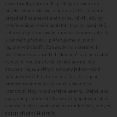
se od té doby nezměnilo, proto jsme podali do
novely zákona o léčivech, kterou ve třetím čtení
projedná Poslanecká sněmovna, návrh, aby byl
zaveden dispenzační poplatek, taxa za výdej léků.
Jeho výši by stanovovalo ministerstvo zdravotnictví
v cenovém předpisu, potřebujeme to jenom
legislativně ošetřit. Zdá se, že ministerstvu i
pojišťovnám na rozdíl od lékárníků současný stav
vyhovuje, neustále tvrdí, že náklady na léky
stoupají. Nejsou přitom schopny jednoznačně
náklady rozdělit na to, kde nárůst je, což jsou
především nemocnice a v nich užívané tzv.
„centrové“ léky, nikoli veřejné lékárny. Stejně jako
dostanou přidáno od zdravotních pojišťoven lékaři
v nemocnicích i soukromých ambulancích, měly by
dostat přidáno lékárníci.