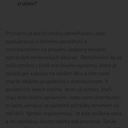
zrušení?
Primární je docílit změny odměňování, dále
spolupracuji s daňovou poradkyní a
ministerstvem na projektu podpory alespoň
vybraných venkovských lékáren. Odměňování by se
mělo změnit z čistě maržového systému, který je
závislý jen a pouze na cenách léčiv a kde navíc
marže lékáren je společná s distributorem. V
posledních letech vidíme, že ať už výrobci, kteří
mají distribuční oprávnění, nebo sami distributoři
si často ukrajují ze společné přirážky mnohem víc
než dřív. Výrobci argumentují, že byla snížena cena
a oni potřebují dostat zpátky svá procenta. Takže