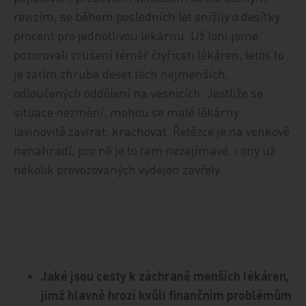
revizím, se během posledních let snížily o desítky
procent pro jednotlivou lékárnu. Už loni jsme
pozorovali zrušení téměř čtyřiceti lékáren, letos to
je zatím zhruba deset těch nejmenších,
odloučených oddělení na vesnicích. Jestliže se
situace nezmění, mohou se malé lékárny
lavinovitě zavírat, krachovat. Řetězce je na venkově
nenahradí, pro ně je to tam nezajímavé, i ony už
několik provozovaných výdejen zavřely.
Jaké jsou cesty k záchraně menších lékáren,
jimž hlavně hrozí kvůli finančním problémům