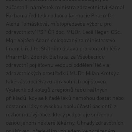
zúčastnili náměstek ministra zdravotnictví Kamal
Farhan a ředitelka odboru farmacie PharmDr.
Alena Tomášková, místopředseda výboru pro
zdravotnictví PSP ČR doc. MUDr. Leoš Heger, CSc.,
Mgr. Vojtěch Adam delegovaný za ministerstvo
financí, ředitel Státního ústavu pro kontrolu léčiv
PharmDr. Zdeněk Blahuta, za Všeobecnou
zdravotní pojišťovnu vedoucí oddělení léčiv a
zdravotnických prostředků MUDr. Milan Krotký a
také zástupci Svazu zdravotních pojišťoven.
Vyslechli od kolegů z regionů řadu reálných
příkladů, kdy se k řadě léků nemohou dostat nebo
dostanou léky s vysokou spoluúčastí pacientů z
rozhodnutí výrobce, který podporuje sníženou
cenou jenom některé lékárny. Úhrady zdravotních
pojišťoven, především vzhledem ke zkráceným