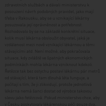
zdravotních službách a dávali ministerstvu k
posouzení návrh podobných pravidel, jako mají
třeba v Rakousku, aby se u vznikající lékárny
posuzovala její oprávněnost a potřebnost.
Rozhodovalo by se na základě konkrétní situace,
kolik musí lékárna obsloužit obyvatel, jaká je
vzdálenost mezi nově vznikající lékárnou a těmi
stávajícími atd. Není možné, aby pokračovala
situace, kdy zvláště ve špatných ekonomických
podmínkách mohla lékárna vzniknout kdekoli.
Řetězce tak bez ostychu postaví lékárnu pár metrů
od stávající, která tam dlouhá léta funguje, a
počítají s tím, že ji zlikvidují, protože jednotlivá
lékárna nemá šanci dostat od výrobce takovou
slevu jako řetězcová. Pokud ministerstvo chce, aby
v Česku poskytovaly lékárenskou péči pouze dva,