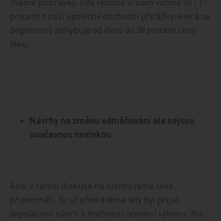
máme přípravky, kde výrobce si sám vezme 15 i 17
procent z naší společné obchodní přirážky, která se
degresivně pohybuje od dvou do 38 procent ceny
léku.
Návrhy na změnu odměňování ale nejsou
současnou novinkou.
Ano, v rámci diskuse na sjezdu jsme také
připomněli, že už před dvěma lety byl přijat
legislativní návrh s možností ocenění výkonu. Nic