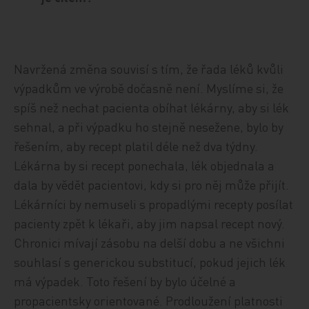
Navržená změna souvisí s tím, že řada léků kvůli
výpadkům ve výrobě dočasně není. Myslíme si, že
spíš než nechat pacienta obíhat lékárny, aby si lék
sehnal, a při výpadku ho stejně nesežene, bylo by
řešením, aby recept platil déle než dva týdny.
Lékárna by si recept ponechala, lék objednala a
dala by vědět pacientovi, kdy si pro něj může přijít.
Lékárníci by nemuseli s propadlými recepty posílat
pacienty zpět k lékaři, aby jim napsal recept nový.
Chronici mívají zásobu na delší dobu a ne všichni
souhlasí s generickou substitucí, pokud jejich lék
má výpadek. Toto řešení by bylo účelné a
propacientsky orientované. Prodloužení platnosti