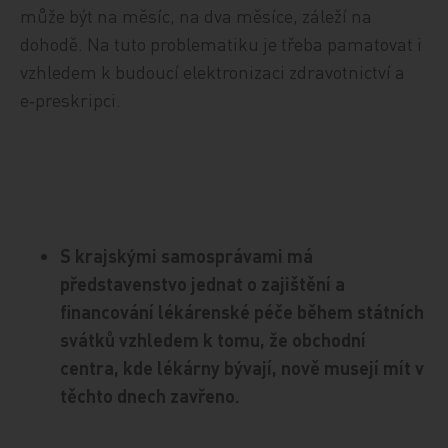
může být na měsíc, na dva měsíce, záleží na
dohodě. Na tuto problematiku je třeba pamatovat i
vzhledem k budoucí elektronizaci zdravotnictví a
e‑preskripci.
S krajskými samosprávami má
představenstvo jednat o zajištění a
financování lékárenské péče během státních
svátků vzhledem k tomu, že obchodní
centra, kde lékárny bývají, nově musejí mít v
těchto dnech zavřeno.