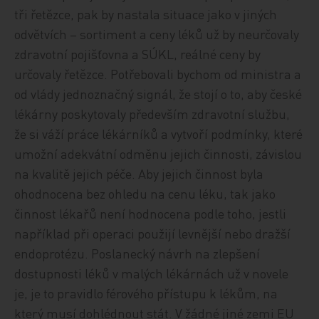
tři řetězce, pak by nastala situace jako v jiných
odvětvích – sortiment a ceny léků už by neurčovaly
zdravotní pojišťovna a SÚKL, reálné ceny by
určovaly řetězce. Potřebovali bychom od ministra a
od vlády jednoznačný signál, že stojí o to, aby české
lékárny poskytovaly především zdravotní službu,
že si váží práce lékárníků a vytvoří podmínky, které
umožní adekvátní odměnu jejich činnosti, závislou
na kvalitě jejich péče. Aby jejich činnost byla
ohodnocena bez ohledu na cenu léku, tak jako
činnost lékařů není hodnocena podle toho, jestli
například při operaci použijí levnější nebo dražší
endoprotézu. Poslanecký návrh na zlepšení
dostupnosti léků v malých lékárnách už v novele
je, je to pravidlo férového přístupu k lékům, na
který musí dohlédnout stát. V žádné jiné zemi EU