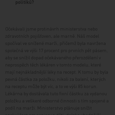
politiků?
Očekávali jsme protinávrh ministerstva nebo
zdravotních pojišťoven, ale marně. Náš model
spočíval ve snížené marži, přičemž byla navržena
společná ve výši 17 procent pro prvních pět pásem,
aby se snížil dopad očekávaného přerozdělení v
neprospěch těch lékáren v tomto modelu, které
mají nejnákladnější léky na recept. K tomu by byla
pevná částka za položku, nikoli za balení, kterých
na receptu může být víc, a to ve výši 85 korun.
Lékárna by dostávala tuto fixní částku za vydanou
položku a veškeré odborné činnosti s tím spojené a
podíl na marži. Ministerstvo plánuje snížit
spoluúčast pro seniory a děti, daleko vhodnější