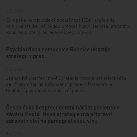
6. 8. 2026
Evropská kardiologická společnost (ESC) zveřejnila
klinické studie, jež budou určovat hlavní témata letošního
kongresu, který pořádá ve dnech 28.–31…
Psychiatrická nemocnice Bohnice ukazuje
strategii v praxi
5. 8. 2026
Jednotlivá opatření nové Strategie rozvoje paliativní péče
se již promítají do každodenní praxe. Příkladem je
Oddělení podpůrné a paliativní péče v…
Česko čeká bezprecedentní nárůst pacientů v
závěru života. Nová strategie má připravit
zdravotnictví na demografickou vlnu
5. 8. 2026