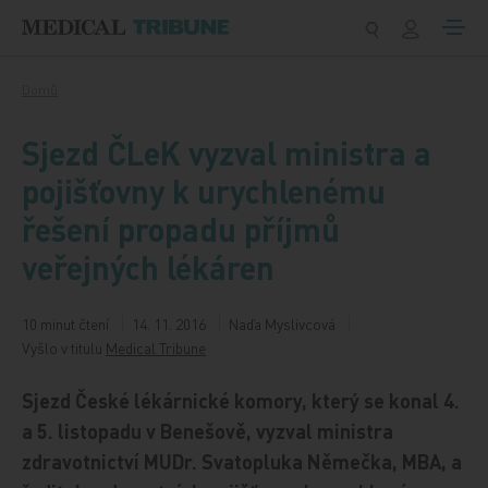
Přeskočit na obsah
Domů
Sjezd ČLeK vyzval ministra a
pojišťovny k urychlenému
řešení propadu příjmů
veřejných lékáren
10 minut čtení
14. 11. 2016
Naďa Myslivcová
Vyšlo v titulu
Medical Tribune
Sjezd České lékárnické komory, který se konal 4.
a 5. listopadu v Benešově, vyzval ministra
zdravotnictví MUDr. Svatopluka Němečka, MBA, a