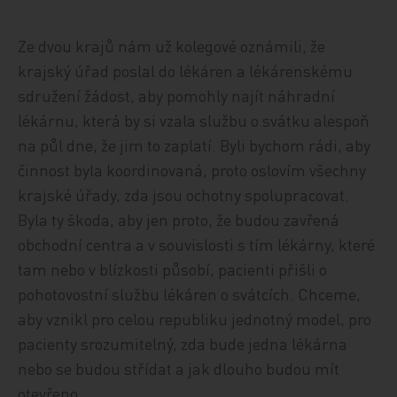
Ze dvou krajů nám už kolegové oznámili, že
krajský úřad poslal do lékáren a lékárenskému
sdružení žádost, aby pomohly najít náhradní
lékárnu, která by si vzala službu o svátku alespoň
na půl dne, že jim to zaplatí. Byli bychom rádi, aby
činnost byla koordinovaná, proto oslovím všechny
krajské úřady, zda jsou ochotny spolupracovat.
Byla ty škoda, aby jen proto, že budou zavřená
obchodní centra a v souvislosti s tím lékárny, které
tam nebo v blízkosti působí, pacienti přišli o
pohotovostní službu lékáren o svátcích. Chceme,
aby vznikl pro celou republiku jednotný model, pro
pacienty srozumitelný, zda bude jedna lékárna
nebo se budou střídat a jak dlouho budou mít
otevřeno.