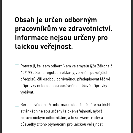
dosud nepoznaných diabetiků. Třetí téma, a na
něm mají zájem i zdravotní pojišťovny, je sledování
Obsah je určen odborným
správného užívání a kombinací léků. Na tomto
pracovníkům ve zdravotnictví.
tématu spolupracujeme s klinickými farmaceuty a
farmaceutickou fakultou v Hradci Králové.
Informace nejsou určeny pro
Lékárník v rámci půlhodinového pohovoru probere
laickou veřejnost.
s pacientem správnost dávkování a lékové
kombinace užívaných léků. Pokud usoudí, že
Potvrzuji, že jsem odborníkem ve smyslu §2a Zákona č.
terapie by měla být upravena, dá pacientovi
40/1995 Sb., o regulaci reklamy, ve znění pozdějších
doporučení, případně kontaktuje lékaře. Čtvrté
předpisů, čili osobou oprávněnou předepisovat léčivé
téma je odvykání kouření. Už druhým rokem
přípravky nebo osobou oprávněnou léčivé přípravky
vydávat.
spolupracujeme s VZP a Oborovou zdravotní
pojišťovnou na tom, že jejich pojištěnci mají určité
Beru na vědomí, že informace obsažené dále na těchto
úlevy a mohou se obrátit kvůli odvykání kouření na
stránkách nejsou určeny laické veřejnosti, nýbrž
zdravotnickým odborníkům, a to se všemi riziky a
proškoleného lékárníka, jejich seznam je na
důsledky z toho plynoucími pro laickou veřejnost.
našem webu a posíláme ho i pojišťovnám.