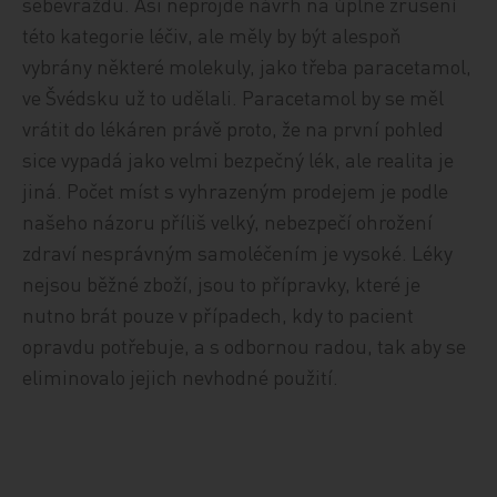
sebevraždu. Asi neprojde návrh na úplné zrušení
této kategorie léčiv, ale měly by být alespoň
vybrány některé molekuly, jako třeba paracetamol,
ve Švédsku už to udělali. Paracetamol by se měl
vrátit do lékáren právě proto, že na první pohled
sice vypadá jako velmi bezpečný lék, ale realita je
jiná. Počet míst s vyhrazeným prodejem je podle
našeho názoru příliš velký, nebezpečí ohrožení
zdraví nesprávným samoléčením je vysoké. Léky
nejsou běžné zboží, jsou to přípravky, které je
nutno brát pouze v případech, kdy to pacient
opravdu potřebuje, a s odbornou radou, tak aby se
eliminovalo jejich nevhodné použití.