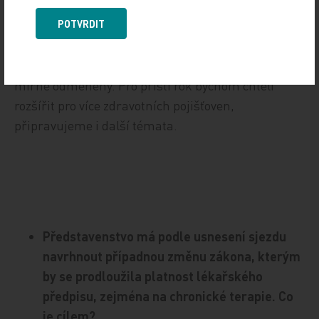
Metodiku jsme zčásti převzali z Británie, kde s tím
POTVRDIT
mají dlouholeté zkušenosti, a upravili pro naše
podmínky s klinickými farmaceuty. Bylo vybráno
15 až 20 lékáren pro každou tuto činnost, jsou za to
mírně odměněny. Pro příští rok bychom chtěli
rozšířit pro více zdravotních pojišťoven,
připravujeme i další témata.
Představenstvo má podle usnesení sjezdu
navrhnout případnou změnu zákona, kterým
by se prodloužila platnost lékařského
předpisu, zejména na chronické terapie. Co
je cílem?