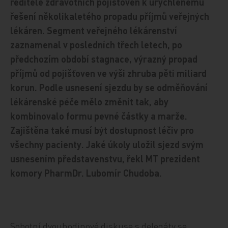
ředitele zdravotních pojišťoven k urychlenému
řešení několikaletého propadu příjmů veřejných
lékáren. Segment veřejného lékárenství
zaznamenal v posledních třech letech, po
předchozím období stagnace, výrazný propad
příjmů od pojišťoven ve výši zhruba pěti miliard
korun. Podle usnesení sjezdu by se odměňování
lékárenské péče mělo změnit tak, aby
kombinovalo formu pevné částky a marže.
Zajištěna také musí být dostupnost léčiv pro
všechny pacienty. Jaké úkoly uložil sjezd svým
usnesením představenstvu, řekl MT prezident
komory PharmDr. Lubomír Chudoba.
Sobotní dvouhodinové diskuse s delegáty se