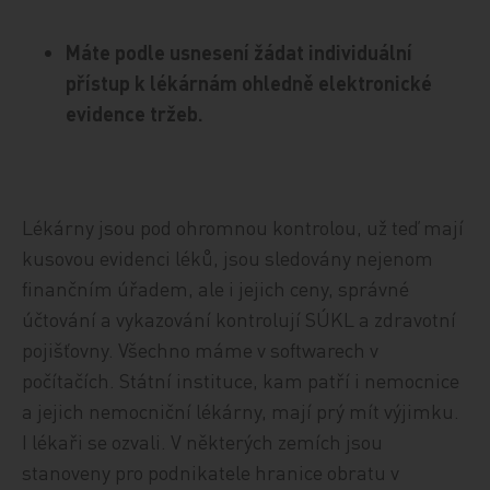
Máte podle usnesení žádat individuální
přístup k lékárnám ohledně elektronické
evidence tržeb.
Lékárny jsou pod ohromnou kontrolou, už teď mají
kusovou evidenci léků, jsou sledovány nejenom
finančním úřadem, ale i jejich ceny, správné
účtování a vykazování kontrolují SÚKL a zdravotní
pojišťovny. Všechno máme v softwarech v
počítačích. Státní instituce, kam patří i nemocnice
a jejich nemocniční lékárny, mají prý mít výjimku.
I lékaři se ozvali. V některých zemích jsou
stanoveny pro podnikatele hranice obratu v