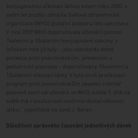
konjugovanou očkovací látkou kolem roku 2000, o
sedm let později zahájila Světová zdravotnická
organizace (WHO) globální podporu této vakcinace.
V roce 2009 WHO doporučovala očkování pomocí
7valentní a 10valentní konjugované vakcíny, v
loňském roce již byly – jako standardy dobré
protekce proti pneumokokům, především u
pediatrické populace – doporučovány 10valentní a
13valentní očkovací látky. V tuto chvíli je očkovací
program proti pneumokokům zaveden v téměř
polovině zemí sdružených ve WHO, každé 3. dítě na
světě má v současnosti možnost dostat očkovací
látku,“ vypočítává na úvod J. Beran.
Důležitost správného časování jednotlivých dávek