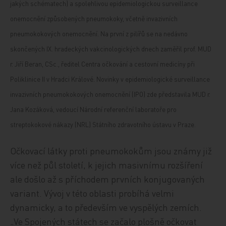
jakých schématech) a spolehlivou epidemiologickou surveillance
onemocnění způsobených pneumokoky, včetně invazivních
pneumokokových onemocnění. Na první z pilířů se na nedávno
skončených IX. hradeckých vakcinologických dnech zaměřil prof. MUD
r. Jiří Beran, CSc., ředitel Centra očkování a cestovní medicíny při
Poliklinice II v Hradci Králové. Novinky v epidemiologické surveillance
invazivních pneumokokových onemocnění (IPO) zde představila MUD r.
Jana Kozáková, vedoucí Národní referenční laboratoře pro
streptokokové nákazy (NRL) Státního zdravotního ústavu v Praze.
Očkovací látky proti pneumokokům jsou známy již
více než půl století, k jejich masivnímu rozšíření
ale došlo až s příchodem prvních konjugovaných
variant. Vývoj v této oblasti probíhá velmi
dynamicky, a to především ve vyspělých zemích.
„Ve Spojených státech se začalo plošně očkovat