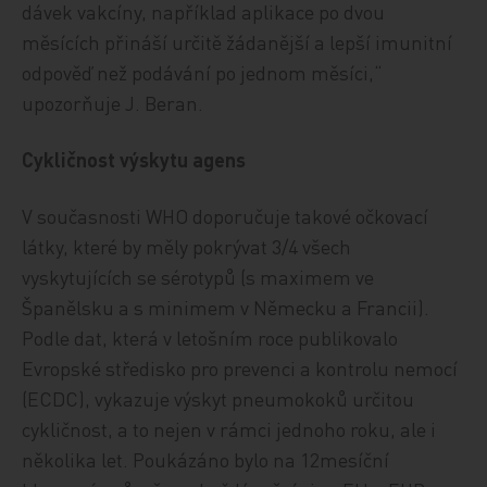
dávek vakcíny, například aplikace po dvou
měsících přináší určitě žádanější a lepší imunitní
odpověď než podávání po jednom měsíci,“
upozorňuje J. Beran.
Cykličnost výskytu agens
V současnosti WHO doporučuje takové očkovací
látky, které by měly pokrývat 3/4 všech
vyskytujících se sérotypů (s maximem ve
Španělsku a s minimem v Německu a Francii).
Podle dat, která v letošním roce publikovalo
Evropské středisko pro prevenci a kontrolu nemocí
(ECDC), vykazuje výskyt pneumokoků určitou
cykličnost, a to nejen v rámci jednoho roku, ale i
několika let. Poukázáno bylo na 12mesíční