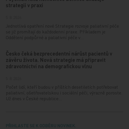
strategii v praxi
5. 8. 2026
Jednotlivá opatření nové Strategie rozvoje paliativní péče
se již promítají do každodenní praxe. Příkladem je
Oddělení podpůrné a paliativní péče v…
Česko čeká bezprecedentní nárůst pacientů v
závěru života. Nová strategie má připravit
zdravotnictví na demografickou vlnu
5. 8. 2026
Počet lidí, kteří budou v příštích desetiletích potřebovat
paliativní, ošetřovatelskou i sociální péči, výrazně poroste.
Už dnes v České republice…
PŘIHLASTE SE K ODBĚRU NOVINEK.