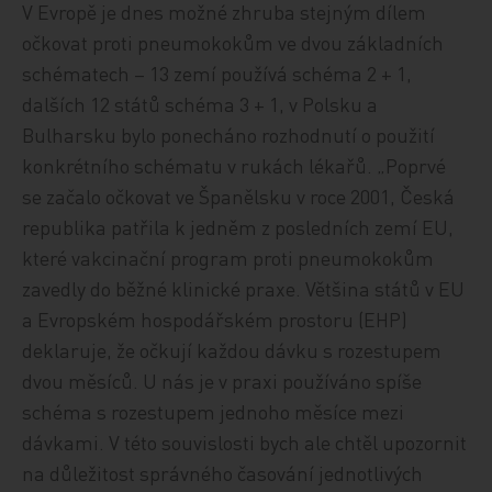
V Evropě je dnes možné zhruba stejným dílem
očkovat proti pneumokokům ve dvou základních
schématech – 13 zemí používá schéma 2 + 1,
dalších 12 států schéma 3 + 1, v Polsku a
Bulharsku bylo ponecháno rozhodnutí o použití
konkrétního schématu v rukách lékařů. „Poprvé
se začalo očkovat ve Španělsku v roce 2001, Česká
republika patřila k jedněm z posledních zemí EU,
které vakcinační program proti pneumokokům
zavedly do běžné klinické praxe. Většina států v EU
a Evropském hospodářském prostoru (EHP)
deklaruje, že očkují každou dávku s rozestupem
dvou měsíců. U nás je v praxi používáno spíše
schéma s rozestupem jednoho měsíce mezi
dávkami. V této souvislosti bych ale chtěl upozornit
na důležitost správného časování jednotlivých