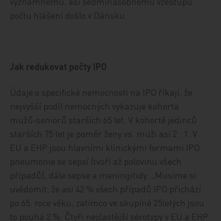
významnému, asi sedminásobnému vzestupu
počtu hlášení došlo v Dánsku.
Jak redukovat počty IPO
Údaje o specifické nemocnosti na IPO říkají, že
nejvyšší podíl nemocných vykazuje kohorta
mužů‑seniorů starších 65 let. V kohortě jedinců
starších 75 let je poměr ženy vs. muži asi 2 : 1. V
EU a EHP jsou hlavními klinickými formami IPO
pneumonie se sepsí (tvoří až polovinu všech
případů), dále sepse a meningitidy. „Musíme si
uvědomit, že asi 42 % všech případů IPO přichází
po 65. roce věku, zatímco ve skupině 25letých jsou
to pouhá 2 %. Čtyři nejčastější sérotypy v EU a EHP