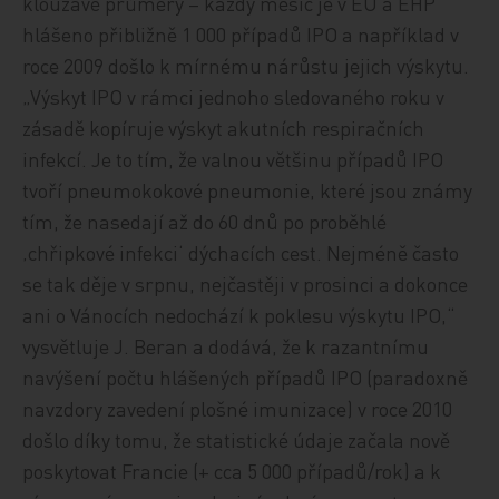
klouzavé průměry – každý měsíc je v EU a EHP
hlášeno přibližně 1 000 případů IPO a například v
roce 2009 došlo k mírnému nárůstu jejich výskytu.
„Výskyt IPO v rámci jednoho sledovaného roku v
zásadě kopíruje výskyt akutních respiračních
infekcí. Je to tím, že valnou většinu případů IPO
tvoří pneumokokové pneumonie, které jsou známy
tím, že nasedají až do 60 dnů po proběhlé
‚chřipkové infekci‘ dýchacích cest. Nejméně často
se tak děje v srpnu, nejčastěji v prosinci a dokonce
ani o Vánocích nedochází k poklesu výskytu IPO,“
vysvětluje J. Beran a dodává, že k razantnímu
navýšení počtu hlášených případů IPO (paradoxně
navzdory zavedení plošné imunizace) v roce 2010
došlo díky tomu, že statistické údaje začala nově
poskytovat Francie (+ cca 5 000 případů/rok) a k