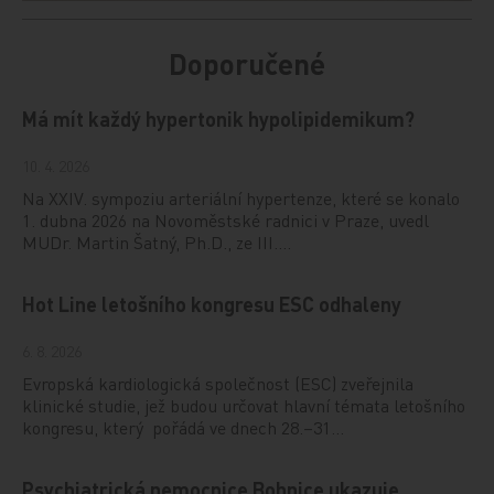
Doporučené
Má mít každý hypertonik hypolipidemikum?
10. 4. 2026
Na XXIV. sympoziu arteriální hypertenze, které se konalo
1. dubna 2026 na Novoměstské radnici v Praze, uvedl
MUDr. Martin Šatný, Ph.D., ze III.…
Hot Line letošního kongresu ESC odhaleny
6. 8. 2026
Evropská kardiologická společnost (ESC) zveřejnila
klinické studie, jež budou určovat hlavní témata letošního
kongresu, který pořádá ve dnech 28.–31…
Psychiatrická nemocnice Bohnice ukazuje