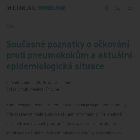
Přeskočit na obsah
Domů
Současné poznatky o očkování
proti pneumokokům a aktuální
epidemiologická situace
5 minut čtení
30. 10. 2013
mav
Vyšlo v titulu
Medical Tribune
Komplexní pohled na problematiku očkování proti pneumokokům by
měl obsahovat minimálně dva základní informační pilíře: sledování
parametrů očkovacích programů (kdy a jaké programy plošné
imunizace v dětském věku a imunizace seniorů byly zavedeny a v