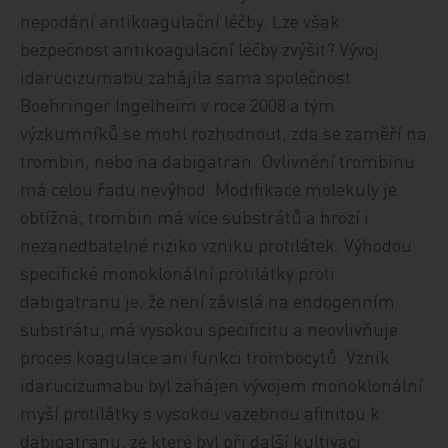
nepodání antikoagulační léčby. Lze však
bezpečnost antikoagulační léčby zvýšit? Vývoj
idarucizumabu zahájila sama společnost
Boehringer Ingelheim v roce 2008 a tým
výzkumníků se mohl rozhodnout, zda se zaměří na
trombin, nebo na dabigatran. Ovlivnění trombinu
má celou řadu nevýhod. Modifikace molekuly je
obtížná, trombin má více substrátů a hrozí i
nezanedbatelné riziko vzniku protilátek. Výhodou
specifické monoklonální protilátky proti
dabigatranu je, že není závislá na endogenním
substrátu, má vysokou specificitu a neovlivňuje
proces koagulace ani funkci trombocytů. Vznik
idarucizumabu byl zahájen vývojem monoklonální
myší protilátky s vysokou vazebnou afinitou k
dabigatranu, ze které byl při další kultivaci