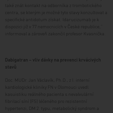
také znát kontakt na odborníka z trombotického
centra, se kterým je možné tyto stavy konzultovat a
specifické antidotum získat. Idarucizumab je k
dispozici již v 77 nemocnicích v České republice,“
informoval a zároveň zakončil profesor Kvasnička.
Dabigatran – vliv dávky na prevenci krvácivých
stavů
Doc. MUDr. Jan Václavík, Ph.D., z I. interní
kardiologické kliniky FN v Olomouci uvedl
kasuistiku reálného pacienta s nevalvulární
fibrilací síní (FS) léčeného pro rezistentní
hypertenzi, DM 2. typu, metabolický syndrom a