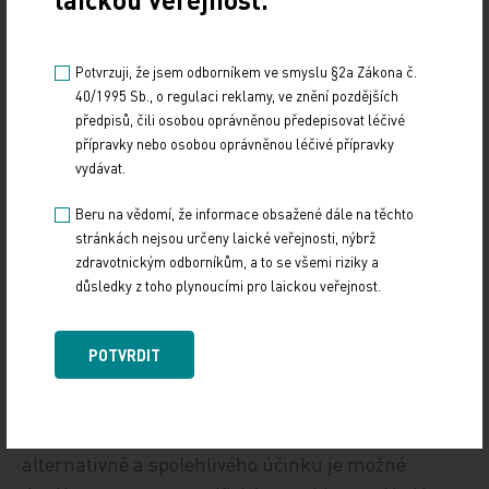
jsou k dispozici pro každé z NOAC, ale je otázkou,
co nám říkají. Zda je to dosažení určitého
bezpečnostního limitu, nebo potvrzení toho, že stav
Potvrzuji, že jsem odborníkem ve smyslu §2a Zákona č.
pacienta je řešen správně,“ sdělil profesor Penka.
40/1995 Sb., o regulaci reklamy, ve znění pozdějších
předpisů, čili osobou oprávněnou předepisovat léčivé
Pro dabigatran je k dispozici běžně dostupný test
přípravky nebo osobou oprávněnou léčivé přípravky
aPTT a dále dilutovaný trombinový čas. Zde jsou
vydávat.
známy stropové hodnoty pro riziko krvácení. Riziko
Beru na vědomí, že informace obsažené dále na těchto
vzniku krvácení s ohledem na přípravu pacienta k
stránkách nejsou určeny laické veřejnosti, nýbrž
invazivním zákrokům je třeba posuzovat i v
zdravotnickým odborníkům, a to se všemi riziky a
souvislosti s eliminací antitrombotika v závislosti
důsledky z toho plynoucími pro laickou veřejnost.
na kolísání renálních funkcí. Pro orientační
posouzení stačí propočítání ledvinové clearance.
POTVRDIT
„Je třeba si uvědomit, že k reverzi
antikoagulačního účinku perorálních
antikoagulancií jsme doteď přistupovali více méně
alternativně a spolehlivého účinku je možné