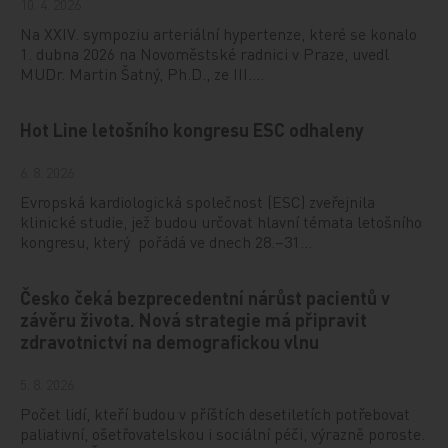
10. 4. 2026
Na XXIV. sympoziu arteriální hypertenze, které se konalo
1. dubna 2026 na Novoměstské radnici v Praze, uvedl
MUDr. Martin Šatný, Ph.D., ze III.…
Hot Line letošního kongresu ESC odhaleny
6. 8. 2026
Evropská kardiologická společnost (ESC) zveřejnila
klinické studie, jež budou určovat hlavní témata letošního
kongresu, který pořádá ve dnech 28.–31…
Česko čeká bezprecedentní nárůst pacientů v
závěru života. Nová strategie má připravit
zdravotnictví na demografickou vlnu
5. 8. 2026
Počet lidí, kteří budou v příštích desetiletích potřebovat
paliativní, ošetřovatelskou i sociální péči, výrazně poroste.