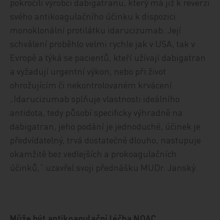
pokročili výrobci dabigatranu, který má již k reverzi
svého antikoagulačního účinku k dispozici
monoklonální protilátku idarucizumab. Její
schválení proběhlo velmi rychle jak v USA, tak v
Evropě a týká se pacientů, kteří užívají dabigatran
a vyžadují urgentní výkon, nebo při život
ohrožujícím či nekontrolovaném krvácení.
„Idarucizumab splňuje vlastnosti ideálního
antidota, tedy působí specificky výhradně na
dabigatran, jeho podání je jednoduché, účinek je
předvídatelný, trvá dostatečně dlouho, nastupuje
okamžitě bez vedlejších a prokoagulačních
účinků,“ uzavřel svoji přednášku MUDr. Janský.
Může být antikoagulační léčba NOAC