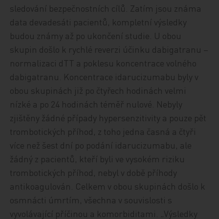
sledování bezpečnostních cílů. Zatím jsou známa
data devadesáti pacientů, kompletní výsledky
budou známy až po ukončení studie. U obou
skupin došlo k rychlé reverzi účinku dabigatranu –
normalizaci dTT a poklesu koncentrace volného
dabigatranu. Koncentrace idarucizumabu byly v
obou skupinách již po čtyřech hodinách velmi
nízké a po 24 hodinách téměř nulové. Nebyly
zjištěny žádné případy hypersenzitivity a pouze pět
trombotických příhod, z toho jedna časná a čtyři
více než šest dní po podání idarucizumabu, ale
žádný z pacientů, kteří byli ve vysokém riziku
trombotických příhod, nebyl v době příhody
antikoagulován. Celkem v obou skupinách došlo k
osmnácti úmrtím, všechna v souvislosti s
vyvolávající příčinou a komorbiditami. „Výsledky