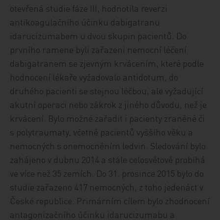
otevřená studie fáze III, hodnotila reverzi
antikoagulačního účinku dabigatranu
idarucizumabem u dvou skupin pacientů. Do
prvního ramene byli zařazeni nemocní léčení
dabigatranem se zjevným krvácením, které podle
hodnocení lékaře vyžadovalo antidotum, do
druhého pacienti se stejnou léčbou, ale vyžadující
akutní operaci nebo zákrok z jiného důvodu, než je
krvácení. Bylo možné zařadit i pacienty zraněné či
s polytraumaty, včetně pacientů vyššího věku a
nemocných s onemocněním ledvin. Sledování bylo
zahájeno v dubnu 2014 a stále celosvětově probíhá
ve více než 35 zemích. Do 31. prosince 2015 bylo do
studie zařazeno 417 nemocných, z toho jedenáct v
České republice. Primárním cílem bylo zhodnocení
antagonizačního účinku idarucizumabu a