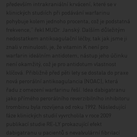
především intrakraniální krvácení, které se v
klinických studiích při podávání warfarinu
pohybuje kolem jednoho procenta, což je podstatná
frekvence,“ řekl MUDr. Janský. Dalším důležitým
nedostatkem antikoagulační léčby, tak jak jsme ji
znali v minulosti, je, že vitamin K není pro
warfarin ideálním antidotem, nástup jeho účinku
není okamžitý, což je pro antidotum vlastnost
klíčová. Přibližně před pěti lety se dostala do praxe
nová perorální antikoagulancia (NOAC), která
řadu z omezení warfarinu řeší. Idea dabigatranu
jako přímého perorálního reverzibilního inhibitoru
trombinu byla rozvíjena od roku 1992. Následující
fáze klinických studií vyvrcholila v roce 2009
publikací studie RE‑LY prokazující efekt
dabigatranu u pacientů s nevalvulární fibrilací