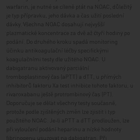
warfarin, je nutné se cíleně ptát na NOAC, důležitý
je typ přípravku, jeho dávka a čas užití poslední
dávky. Všechna NOAC dosahují nejvyšší
plazmatické koncentrace za dvě až čtyři hodiny po
podání. Do druhého kroku spadá monitoring
účinku antikoagulační léčby specifickými
koagulačními testy dle užitého NOAC. U
dabigatranu aktivovaný parciální
tromboplastinový čas (aPTT) a dTT, u přímých
inhibitorů faktoru Xa test inhibice tohoto faktoru, u
rivaroxabanu ještě protrombinový čas (PT).
Doporučuje se dělat všechny testy současně,
protože podle zjištěných změn lze zjistit i typ
použitého NOAC. Je‑li aPTT a dTT prodloužen, lze
při vyloučení podání heparinu a nízké hodnoty
fibrinogenu usuzovat na dabigatran. Při