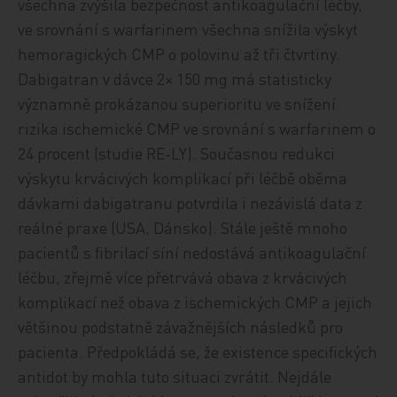
všechna zvýšila bezpečnost antikoagulační léčby,
ve srovnání s warfarinem všechna snížila výskyt
hemoragických CMP o polovinu až tři čtvrtiny.
Dabigatran v dávce 2× 150 mg má statisticky
významně prokázanou superioritu ve snížení
rizika ischemické CMP ve srovnání s warfarinem o
24 procent (studie RE‑LY). Současnou redukci
výskytu krvácivých komplikací při léčbě oběma
dávkami dabigatranu potvrdila i nezávislá data z
reálné praxe (USA, Dánsko). Stále ještě mnoho
pacientů s fibrilací síní nedostává antikoagulační
léčbu, zřejmě více přetrvává obava z krvácivých
komplikací než obava z ischemických CMP a jejich
většinou podstatně závažnějších následků pro
pacienta. Předpokládá se, že existence specifických
antidot by mohla tuto situaci zvrátit. Nejdále