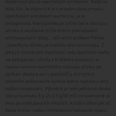
dosáhnout pouze specifickým antidotem. Nedá se
však říci, že vitamin K je v pravém slova smyslu
specifickým antidotem warfarinu, je to
antagonista, který potřebuje určitý čas k nástupu
účinku a současně může bránit pokračování
antikoagulační léčby,“ zdůraznil profesor Penka.
„Specificita účinku je kvalitou idarucizumabu. Z
jeho již zmíněných vlastností, tedy specifické vazby
na dabigatran, afinity a krátkého poločasu, si
nejvíce ceníme okamžitého nástupu účinku po
aplikaci dávky a ani u pacientů s mírným či
středním poškozením funkce ledvin nejsme v jeho
podání omezováni. Výhodná je také jednotná dávka
idarucizumabu 5 g (2× 2,5 g/50 ml) intravenózně ve
dvou po sobě jdoucích infuzích, každá v délce pět až
deset minut, nebo v intravenózní bolusové injekci.“