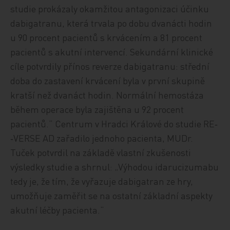
studie prokázaly okamžitou antagonizaci účinku
dabigatranu, která trvala po dobu dvanácti hodin
u 90 procent pacientů s krvácením a 81 procent
pacientů s akutní intervencí. Sekundární klinické
cíle potvrdily přínos reverze dabigatranu: střední
doba do zastavení krvácení byla v první skupině
kratší než dvanáct hodin. Normální hemostáza
během operace byla zajištěna u 92 procent
pacientů.“ Centrum v Hradci Králové do studie RE‑
‑VERSE AD zařadilo jednoho pacienta, MUDr.
Tuček potvrdil na základě vlastní zkušenosti
výsledky studie a shrnul: „Výhodou idarucizumabu
tedy je, že tím, že vyřazuje dabigatran ze hry,
umožňuje zaměřit se na ostatní základní aspekty
akutní léčby pacienta.“