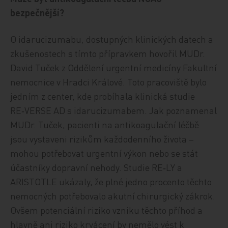
bezpečnější?
O idarucizumabu, dostupných klinických datech a
zkušenostech s tímto přípravkem hovořil MUDr.
David Tuček z Oddělení urgentní medicíny Fakultní
nemocnice v Hradci Králové. Toto pracoviště bylo
jedním z center, kde probíhala klinická studie
RE‑VERSE AD s idarucizumabem. Jak poznamenal
MUDr. Tuček, pacienti na antikoagulační léčbě
jsou vystaveni rizikům každodenního života –
mohou potřebovat urgentní výkon nebo se stát
účastníky dopravní nehody. Studie RE‑LY a
ARISTOTLE ukázaly, že plné jedno procento těchto
nemocných potřebovalo akutní chirurgický zákrok.
Ovšem potenciální riziko vzniku těchto příhod a
hlavně ani riziko krvácení by nemělo vést k