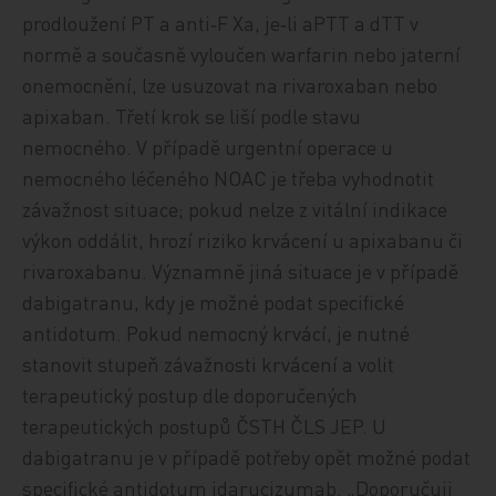
prodloužení PT a anti‑F Xa, je‑li aPTT a dTT v
normě a současně vyloučen warfarin nebo jaterní
onemocnění, lze usuzovat na rivaroxaban nebo
apixaban. Třetí krok se liší podle stavu
nemocného. V případě urgentní operace u
nemocného léčeného NOAC je třeba vyhodnotit
závažnost situace; pokud nelze z vitální indikace
výkon oddálit, hrozí riziko krvácení u apixabanu či
rivaroxabanu. Významně jiná situace je v případě
dabigatranu, kdy je možné podat specifické
antidotum. Pokud nemocný krvácí, je nutné
stanovit stupeň závažnosti krvácení a volit
terapeutický postup dle doporučených
terapeutických postupů ČSTH ČLS JEP. U
dabigatranu je v případě potřeby opět možné podat
specifické antidotum idarucizumab. „Doporučuji