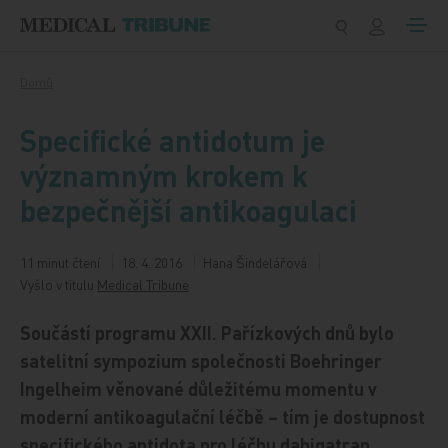
Přeskočit na obsah
Domů
Specifické antidotum je
významným krokem k
bezpečnější antikoagulaci
11 minut čtení
18. 4. 2016
Hana Šindelářová
Vyšlo v titulu
Medical Tribune
Součástí programu XXII. Pařízkových dnů bylo
satelitní sympozium společnosti Boehringer
Ingelheim věnované důležitému momentu v
moderní antikoagulační léčbě – tím je dostupnost
specifického antidota pro léčbu dabigatran