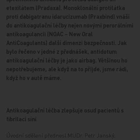
etexilátem (Pradaxa). Monoklonální protilátka
proti dabigatranu idarucizumab (Praxbind) vnáší
do antikoagulační léčby nejen novými perorálními
antikoagulancii (NOAC – New Oral
AntiCoagulants) další dimenzi bezpečnosti. Jak
bylo řečeno v jedné z přednášek, antidotum
antikoagulační léčby je jako airbag. Většinou ho
nepotřebujeme, ale když na to přijde, jsme rádi,
když ho v autě máme.
Antikoagulační léčba zlepšuje osud pacientů s
fibrilací síní
Úvodní sdělení přednesl MUDr. Petr Janský,