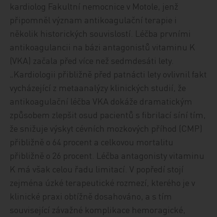
kardiolog Fakultní nemocnice v Motole, jenž
připomněl význam antikoagulační terapie i
několik historických souvislostí. Léčba prvními
antikoagulancii na bázi antagonistů vitaminu K
(VKA) začala před více než sedmdesáti lety.
„Kardiologii přibližně před patnácti lety ovlivnil fakt
vycházející z metaanalýzy klinických studií, že
antikoagulační léčba VKA dokáže dramatickým
způsobem zlepšit osud pacientů s fibrilací síní tím,
že snižuje výskyt cévních mozkových příhod (CMP)
přibližně o 64 procent a celkovou mortalitu
přibližně o 26 procent. Léčba antagonisty vitaminu
K má však celou řadu limitací. V popředí stojí
zejména úzké terapeutické rozmezí, kterého je v
klinické praxi obtížně dosahováno, a s tím
související závažné komplikace hemoragické,