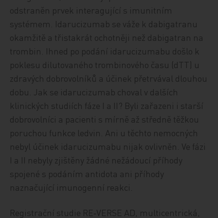
odstraněn prvek interagující s imunitním
systémem. Idarucizumab se váže k dabigatranu
okamžitě a třistakrát ochotněji než dabigatran na
trombin. Ihned po podání idarucizumabu došlo k
poklesu dilutovaného trombinového času (dTT) u
zdravých dobrovolníků a účinek přetrvával dlouhou
dobu. Jak se idarucizumab choval v dalších
klinických studiích fáze I a II? Byli zařazeni i starší
dobrovolníci a pacienti s mírně až středně těžkou
poruchou funkce ledvin. Ani u těchto nemocných
nebyl účinek idarucizumabu nijak ovlivněn. Ve fázi
I a II nebyly zjištěny žádné nežádoucí příhody
spojené s podáním antidota ani příhody
naznačující imunogenní reakci.
Registrační studie RE‑VERSE AD, multicentrická,