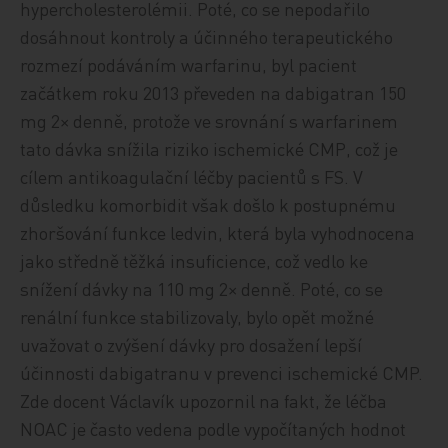
hypercholesterolémii. Poté, co se nepodařilo
dosáhnout kontroly a účinného terapeutického
rozmezí podáváním warfarinu, byl pacient
začátkem roku 2013 převeden na dabigatran 150
mg 2× denně, protože ve srovnání s warfarinem
tato dávka snížila riziko ischemické CMP, což je
cílem antikoagulační léčby pacientů s FS. V
důsledku komorbidit však došlo k postupnému
zhoršování funkce ledvin, která byla vyhodnocena
jako středně těžká insuficience, což vedlo ke
snížení dávky na 110 mg 2× denně. Poté, co se
renální funkce stabilizovaly, bylo opět možné
uvažovat o zvýšení dávky pro dosažení lepší
účinnosti dabigatranu v prevenci ischemické CMP.
Zde docent Václavík upozornil na fakt, že léčba
NOAC je často vedena podle vypočítaných hodnot