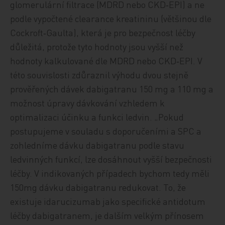
glomerulární filtrace (MDRD nebo CKD‑EPI) a ne
podle vypočtené clearance kreatininu (většinou dle
Cockroft‑Gaulta), která je pro bezpečnost léčby
důležitá, protože tyto hodnoty jsou vyšší než
hodnoty kalkulované dle MDRD nebo CKD‑EPI. V
této souvislosti zdůraznil výhodu dvou stejně
prověřených dávek dabigatranu 150 mg a 110 mg a
možnost úpravy dávkování vzhledem k
optimalizaci účinku a funkci ledvin. „Pokud
postupujeme v souladu s doporučeními a SPC a
zohledníme dávku dabigatranu podle stavu
ledvinných funkcí, lze dosáhnout vyšší bezpečnosti
léčby. V indikovaných případech bychom tedy měli
150mg dávku dabigatranu redukovat. To, že
existuje idarucizumab jako specifické antidotum
léčby dabigatranem, je dalším velkým přínosem