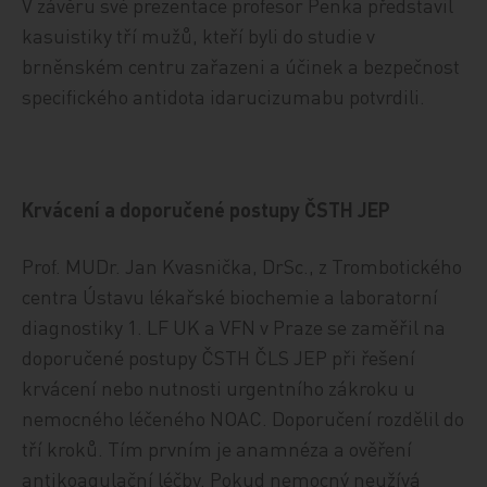
V závěru své prezentace profesor Penka představil
kasuistiky tří mužů, kteří byli do studie v
brněnském centru zařazeni a účinek a bezpečnost
specifického antidota idarucizumabu potvrdili.
Krvácení a doporučené postupy ČSTH JEP
Prof. MUDr. Jan Kvasnička, DrSc., z Trombotického
centra Ústavu lékařské biochemie a laboratorní
diagnostiky 1. LF UK a VFN v Praze se zaměřil na
doporučené postupy ČSTH ČLS JEP při řešení
krvácení nebo nutnosti urgentního zákroku u
nemocného léčeného NOAC. Doporučení rozdělil do
tří kroků. Tím prvním je anamnéza a ověření
antikoagulační léčby. Pokud nemocný neužívá