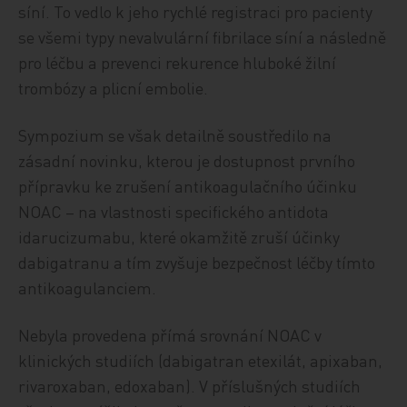
síní. To vedlo k jeho rychlé registraci pro pacienty
se všemi typy nevalvulární fibrilace síní a následně
pro léčbu a prevenci rekurence hluboké žilní
trombózy a plicní embolie.
Sympozium se však detailně soustředilo na
zásadní novinku, kterou je dostupnost prvního
přípravku ke zrušení antikoagulačního účinku
NOAC – na vlastnosti specifického antidota
idarucizumabu, které okamžitě zruší účinky
dabigatranu a tím zvyšuje bezpečnost léčby tímto
antikoagulanciem.
Nebyla provedena přímá srovnání NOAC v
klinických studiích (dabigatran etexilát, apixaban,
rivaroxaban, edoxaban). V příslušných studiích