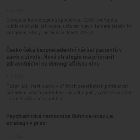
6. 8. 2026
Evropská kardiologická společnost (ESC) zveřejnila
klinické studie, jež budou určovat hlavní témata letošního
kongresu, který pořádá ve dnech 28.–31…
Česko čeká bezprecedentní nárůst pacientů v
závěru života. Nová strategie má připravit
zdravotnictví na demografickou vlnu
5. 8. 2026
Počet lidí, kteří budou v příštích desetiletích potřebovat
paliativní, ošetřovatelskou i sociální péči, výrazně poroste.
Už dnes v České republice…
Psychiatrická nemocnice Bohnice ukazuje
strategii v praxi
5. 8. 2026