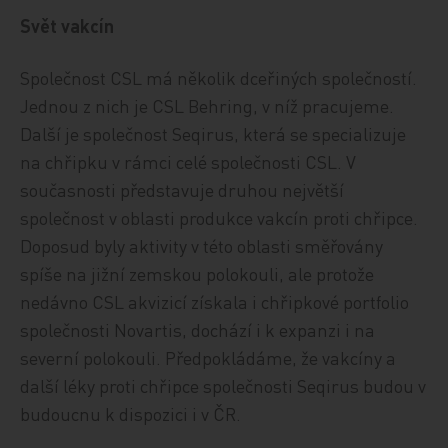
Svět vakcín
Společnost CSL má několik dceřiných společností.
Jednou z nich je CSL Behring, v níž pracujeme.
Další je společnost Seqirus, která se specializuje
na chřipku v rámci celé společnosti CSL. V
současnosti představuje druhou největší
společnost v oblasti produkce vakcín proti chřipce.
Doposud byly aktivity v této oblasti směřovány
spíše na jižní zemskou polokouli, ale protože
nedávno CSL akvizicí získala i chřipkové portfolio
společnosti Novartis, dochází i k expanzi i na
severní polokouli. Předpokládáme, že vakcíny a
další léky proti chřipce společnosti Seqirus budou v
budoucnu k dispozici i v ČR.