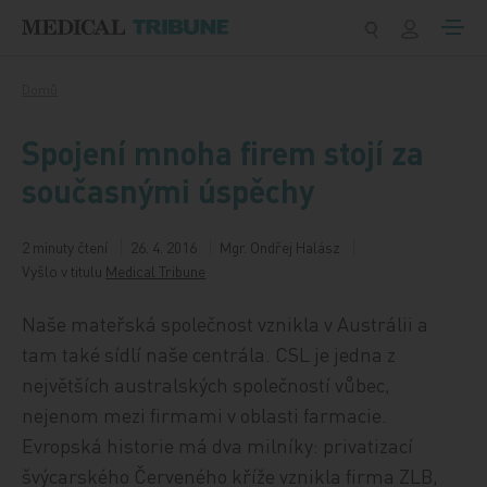
Přeskočit na obsah
Domů
Spojení mnoha firem stojí za
současnými úspěchy
2 minuty čtení
26. 4. 2016
Mgr. Ondřej Halász
Vyšlo v titulu
Medical Tribune
Naše mateřská společnost vznikla v Austrálii a
tam také sídlí naše centrála. CSL je jedna z
největších australských společností vůbec,
nejenom mezi firmami v oblasti farmacie.
Evropská historie má dva milníky: privatizací
švýcarského Červeného kříže vznikla firma ZLB,