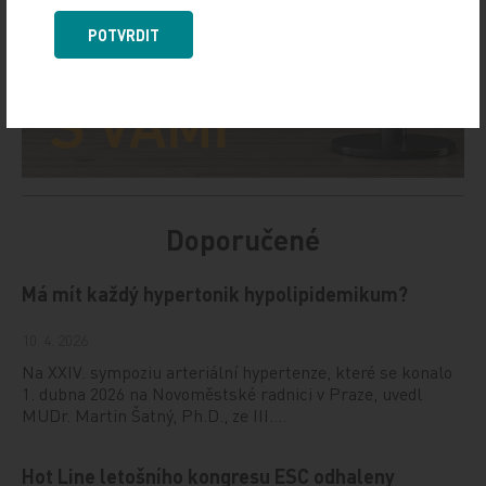
POTVRDIT
Doporučené
Má mít každý hypertonik hypolipidemikum?
10. 4. 2026
Na XXIV. sympoziu arteriální hypertenze, které se konalo
1. dubna 2026 na Novoměstské radnici v Praze, uvedl
MUDr. Martin Šatný, Ph.D., ze III.…
Hot Line letošního kongresu ESC odhaleny