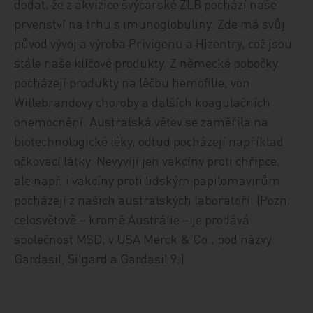
dodat, že z akvizice švýcarské ZLB pochází naše
prvenství na trhu s imunoglobuliny. Zde má svůj
původ vývoj a výroba Privigenu a Hizentry, což jsou
stále naše klíčové produkty. Z německé pobočky
pocházejí produkty na léčbu hemofilie, von
Willebrandovy choroby a dalších koagulačních
onemocnění. Australská větev se zaměřila na
biotechnologické léky, odtud pocházejí například
očkovací látky. Nevyvíjí jen vakcíny proti chřipce,
ale např. i vakcíny proti lidským papilomavirům
pocházejí z našich australských laboratoří. (Pozn.:
celosvětově – kromě Austrálie – je prodává
společnost MSD, v USA Merck & Co., pod názvy
Gardasil, Silgard a Gardasil 9.)