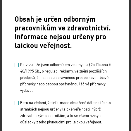
IMPORT: TITULY
Sdílejte článek
Obsah je určen odborným
pracovníkům ve zdravotnictví.
Informace nejsou určeny pro
laickou veřejnost.
Potvrzuji, že jsem odborníkem ve smyslu §2a Zákona č.
40/1995 Sb., o regulaci reklamy, ve znění pozdějších
předpisů, čili osobou oprávněnou předepisovat léčivé
přípravky nebo osobou oprávněnou léčivé přípravky
vydávat.
Beru na vědomí, že informace obsažené dále na těchto
stránkách nejsou určeny laické veřejnosti, nýbrž
zdravotnickým odborníkům, a to se všemi riziky a
důsledky z toho plynoucími pro laickou veřejnost.