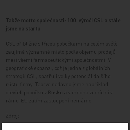
Takže motto společnosti: 100. výročí CSL a stále
jsme na startu
CSL přibližně s třiceti pobočkami na celém světě
zaujímá významné místo podle objemu prodejů
mezi všemi farmaceutickými společnostmi. V
geografické expanzi, což je jedna z globálních
strategií CSL, spatřuji velký potenciál dalšího
růstu firmy. Teprve nedávno jsme například
otevřeli pobočku v Rusku a v mnoha zemích i v
rámci EU zatím zastoupení nemáme.
Zdroj: