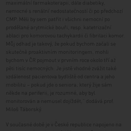
maximální farmakoterapii, dále diabetiky,
nemocné s renální nedostatečností či po předchozí
CMP. Měli by sem patřit i všichni nemocní po
prodělané arytmické bouři, resp. katetrizační
ablaci pro komorovou tachykardii či fibrilaci komor.
Můj odhad je takový, že pokud bychom začali se
skutečně proaktivním monitoringem, mohli
bychom v ČR pojmout v prvním roce okolo tří až
pěti tisíc nemocných. Je jistě vhodné zvážit také
vzdálenost pacientova bydliště od centra a jeho
mobilitu – pokud jde o seniora, který žije sám
někde na periferii, je rozumné, aby byl
monitorován a nemusel dojíždět,“ dodává prof.
Miloš Táborský.
V současné době je v České republice napojeno na