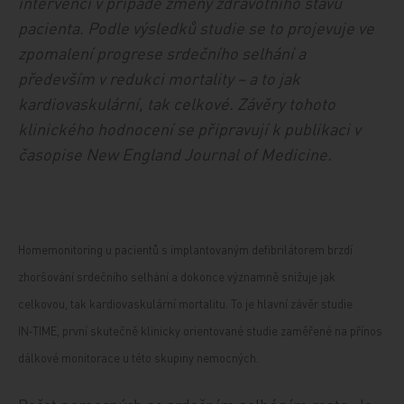
intervenci v případě změny zdravotního stavu
pacienta. Podle výsledků studie se to projevuje ve
zpomalení progrese srdečního selhání a
především v redukci mortality – a to jak
kardiovaskulární, tak celkové. Závěry tohoto
klinického hodnocení se připravují k publikaci v
časopise New England Journal of Medicine.
Homemonitoring u pacientů s implantovaným defibrilátorem brzdí
zhoršování srdečního selhání a dokonce významně snižuje jak
celkovou, tak kardiovaskulární mortalitu. To je hlavní závěr studie
IN‑TIME, první skutečně klinicky orientované studie zaměřené na přínos
dálkové monitorace u této skupiny nemocných.