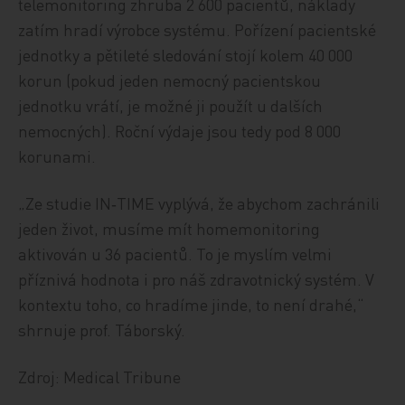
telemonitoring zhruba 2 600 pacientů, náklady
zatím hradí výrobce systému. Pořízení pacientské
jednotky a pětileté sledování stojí kolem 40 000
korun (pokud jeden nemocný pacientskou
jednotku vrátí, je možné ji použít u dalších
nemocných). Roční výdaje jsou tedy pod 8 000
korunami.
„Ze studie IN‑TIME vyplývá, že abychom zachránili
jeden život, musíme mít homemonitoring
aktivován u 36 pacientů. To je myslím velmi
příznivá hodnota i pro náš zdravotnický systém. V
kontextu toho, co hradíme jinde, to není drahé,“
shrnuje prof. Táborský.
Zdroj: Medical Tribune