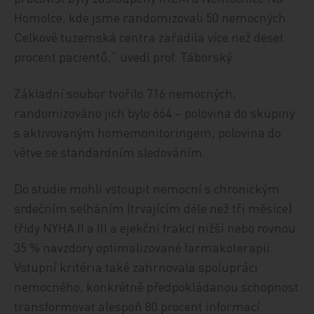
Homolce, kde jsme randomizovali 50 nemocných.
Celkově tuzemská centra zařadila více než deset
procent pacientů,“ uvedl prof. Táborský.
Základní soubor tvořilo 716 nemocných,
randomizováno jich bylo 664 – polovina do skupiny
s aktivovaným homemonitoringem, polovina do
větve se standardním sledováním.
Do studie mohli vstoupit nemocní s chronickým
srdečním selháním (trvajícím déle než tři měsíce)
třídy NYHA II a III a ejekční frakcí nižší nebo rovnou
35 % navzdory optimalizované farmakoterapii.
Vstupní kritéria také zahrnovala spolupráci
nemocného, konkrétně předpokládanou schopnost
transformovat alespoň 80 procent informací.