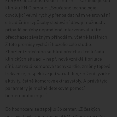
který v současnosti vede I. interní – kardiologickou
kliniku FN Olomouc. „Současné technologie
dovolující velmi rychlý přenos dat nám ve srovnání
s tradičními způsoby sledování dávají možnost v
případě potřeby neprodleně intervenovat a tím
předcházet závažným příhodám, včetně fatálních.
Z této premisy vychází filozofie celé studie.
Zhoršení srdečního selhání předchází celá řada
klinických situací – např. nově vzniklá fibrilace
síní, setrvalá komorová tachykardie, změny tepové
frekvence, respektive její variability, snížení fyzické
aktivity, četné komorové extrasystoly. A právě tyto
parametry je možné detekovat pomocí
homemonitoringu.“
Do hodnocení se zapojilo 36 center. „Z českých
pracovišť byly zastoupeny IKEM a Nemocnice Na