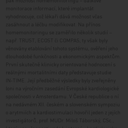
pak možnost homemonitoringu – dálkové
monitorace informací, které implantát
vyhodnocuje, což lékaři dává možnost včas
zasáhnout a léčbu modifikovat. Na přínos
homemonitoringu se zaměřilo několik studií –
např. TRUST, ECOST či COMPAS, ty však byly
věnovány etablování tohoto systému, ověření jeho
dlouhodobé funkčnosti a ekonomickým aspektům.
První skutečně klinicky orientované hodnocení s
reálnými mortalitními daty představuje studie
IN‑TIME. Její předběžné výsledky byly zveřejněny
loni na výročním zasedání Evropské kardiologické
společnosti v Amsterdamu. V České republice o ní
na nedávném XII. českém a slovenském sympoziu
o arytmiích a kardiostimulaci hovořil jeden z jejích
investigátorů, prof. MUDr. Miloš Táborský, CSc.,