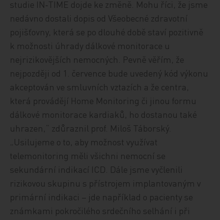
studie IN‑TIME dojde ke změně. Mohu říci, že jsme
nedávno dostali dopis od Všeobecné zdravotní
pojišťovny, která se po dlouhé době staví pozitivně
k možnosti úhrady dálkové monitorace u
nejrizikovějších nemocných. Pevně věřím, že
nejpozději od 1. července bude uvedený kód výkonu
akceptován ve smluvních vztazích a že centra,
která provádějí Home Monitoring či jinou formu
dálkové monitorace kardiaků, ho dostanou také
uhrazen,“ zdůraznil prof. Miloš Táborský.
„Usilujeme o to, aby možnost využívat
telemonitoring měli všichni nemocní se
sekundární indikací ICD. Dále jsme vyčlenili
rizikovou skupinu s přístrojem implantovaným v
primární indikaci – jde například o pacienty se
známkami pokročilého srdečního selhání i při