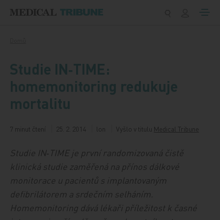
Přeskočit na obsah
Domů
Studie IN‑TIME:
homemonitoring redukuje
mortalitu
7 minut čtení
25. 2. 2014
lon
Vyšlo v titulu
Medical Tribune
Studie IN‑TIME je první randomizovaná čistě
klinická studie zaměřená na přínos dálkové
monitorace u pacientů s implantovaným
defibrilátorem a srdečním selháním.
Homemonitoring dává lékaři příležitost k časné