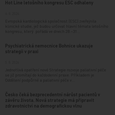
Hot Line letošního kongresu ESC odhaleny
6. 8. 2026
Evropská kardiologická společnost (ESC) zveřejnila
klinické studie, jež budou určovat hlavní témata letošního
kongresu, který pořádá ve dnech 28.–31…
Psychiatrická nemocnice Bohnice ukazuje
strategii v praxi
5. 8. 2026
Jednotlivá opatření nové Strategie rozvoje paliativní péče
se již promítají do každodenní praxe. Příkladem je
Oddělení podpůrné a paliativní péče v…
Česko čeká bezprecedentní nárůst pacientů v
závěru života. Nová strategie má připravit
zdravotnictví na demografickou vlnu