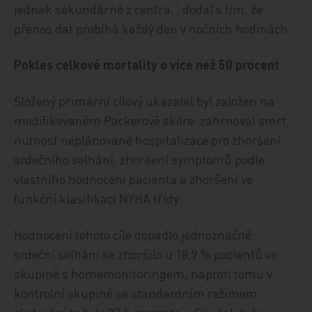
jednak sekundárně z centra,“ dodal s tím, že
přenos dat probíhá každý den v nočních hodinách.
Pokles celkové mortality o více než 50 procent
Složený primární cílový ukazatel byl založen na
modifikovaném Packerově skóre: zahrnoval smrt,
nutnost neplánované hospitalizace pro zhoršení
srdečního selhání, zhoršení symptomů podle
vlastního hodnocení pacienta a zhoršení ve
funkční klasifikaci NYHA třídy.
Hodnocení tohoto cíle dopadlo jednoznačně:
srdeční selhání se zhoršilo u 18,9 % pacientů ve
skupině s homemonitoringem, naproti tomu v
kontrolní skupině se standardním režimem