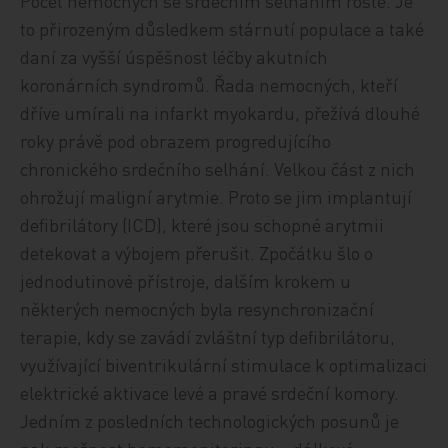
Počet nemocných se srdečním selháním roste. Je
to přirozeným důsledkem stárnutí populace a také
daní za vyšší úspěšnost léčby akutních
koronárních syndromů. Řada nemocných, kteří
dříve umírali na infarkt myokardu, přežívá dlouhé
roky právě pod obrazem progredujícího
chronického srdečního selhání. Velkou část z nich
ohrožují maligní arytmie. Proto se jim implantují
defibrilátory (ICD), které jsou schopné arytmii
detekovat a výbojem přerušit. Zpočátku šlo o
jednodutinové přístroje, dalším krokem u
některých nemocných byla resynchronizační
terapie, kdy se zavádí zvláštní typ defibrilátoru,
využívající biventrikulární stimulace k optimalizaci
elektrické aktivace levé a pravé srdeční komory.
Jedním z posledních technologických posunů je