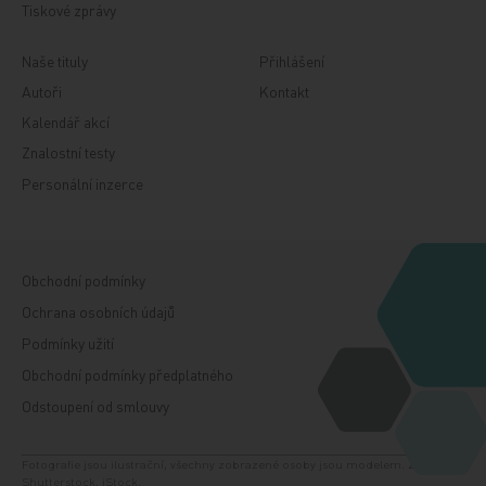
Tiskové zprávy
Naše tituly
Přihlášení
Autoři
Kontakt
Kalendář akcí
Znalostní testy
Personální inzerce
Obchodní podmínky
Ochrana osobních údajů
Podmínky užití
Obchodní podmínky předplatného
Odstoupení od smlouvy
Fotografie jsou ilustrační, všechny zobrazené osoby jsou modelem. Zdroj:
Shutterstock, iStock.