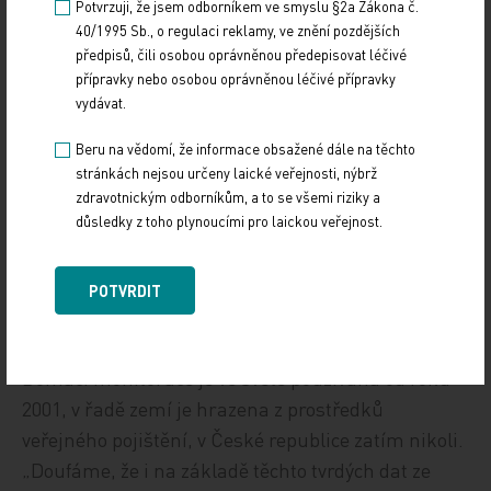
Potvrzuji, že jsem odborníkem ve smyslu §2a Zákona č.
ještě nejsou k dispozici, ale v budoucnu nám
40/1995 Sb., o regulaci reklamy, ve znění pozdějších
umožní přesnější odhad rizika. Z našich
předpisů, čili osobou oprávněnou předepisovat léčivé
zkušeností například vyplývá, že rizikoví nemocní
přípravky nebo osobou oprávněnou léčivé přípravky
vydávat.
často měli nový záchyt fibrilace síní a komorových
arytmií; jakmile nastoupí tyto arytmie, je to
Beru na vědomí, že informace obsažené dále na těchto
známka progrese onemocnění a velmi špatné
stránkách nejsou určeny laické veřejnosti, nýbrž
zdravotnickým odborníkům, a to se všemi riziky a
prognózy,“ shrnul prof. Táborský a dodal, že studie
důsledky z toho plynoucími pro laickou veřejnost.
je nyní připravena pro publikaci v časopise New
England Journal of Medicine.
POTVRDIT
Úhrada domácí monitorace systém nezruinuje
Domácí monitorace je ve světě používána od roku
2001, v řadě zemí je hrazena z prostředků
veřejného pojištění, v České republice zatím nikoli.
„Doufáme, že i na základě těchto tvrdých dat ze