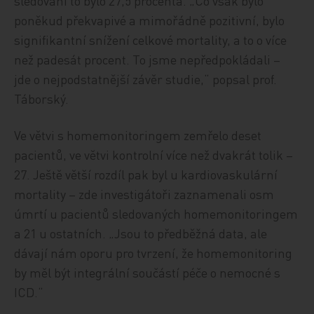
sledování to bylo 27,5 procenta. „Co však bylo
poněkud překvapivé a mimořádně pozitivní, bylo
signifikantní snížení celkové mortality, a to o více
než padesát procent. To jsme nepředpokládali –
jde o nejpodstatnější závěr studie,“ popsal prof.
Táborský.
Ve větvi s homemonitoringem zemřelo deset
pacientů, ve větvi kontrolní více než dvakrát tolik –
27. Ještě větší rozdíl pak byl u kardiovaskulární
mortality – zde investigátoři zaznamenali osm
úmrtí u pacientů sledovaných homemonitoringem
a 21 u ostatních. „Jsou to předběžná data, ale
dávají nám oporu pro tvrzení, že homemonitoring
by měl být integrální součástí péče o nemocné s
ICD.“