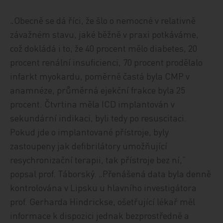
„Obecně se dá říci, že šlo o nemocné v relativně
závažném stavu, jaké běžně v praxi potkáváme,
což dokládá i to, že 40 procent mělo diabetes, 20
procent renální insuficienci, 70 procent prodělalo
infarkt myokardu, poměrně častá byla CMP v
anamnéze, průměrná ejekční frakce byla 25
procent. Čtvrtina měla ICD implantován v
sekundární indikaci, byli tedy po resuscitaci.
Pokud jde o implantované přístroje, byly
zastoupeny jak defibrilátory umožňující
resychronizační terapii, tak přístroje bez ní,“
popsal prof. Táborský. „Přenášená data byla denně
kontrolována v Lipsku u hlavního investigátora
prof. Gerharda Hindrickse, ošetřující lékař měl
informace k dispozici jednak bezprostředně a