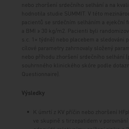
nebo zhoršení srdečního selhání a na kval
hodnotila studie SUMMIT. V této mezinárodn
pacientů se srdečním selháním a ejekční f
a BMI ≥ 30 kg/m2. Pacienti byli randomizov
s.c. 1× týdně) nebo placebem a sledováni 
cílové parametry zahrnovaly složený param
nebo příhodu zhoršení srdečního selhání (
souhrnného klinického skóre podle dotaz
Questionnaire).
Výsledky
K úmrtí z KV příčin nebo zhoršení HFp
ve skupině s tirzepatidem v porovnání