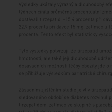
Výsledky ukázaly výrazný a dlouhodobý efe
týdnech činila průměrná procentuální změn
dostávali tirzepatid, –15,4 procenta při dá
22,9 procenta při dávce 15 mg, zatímco u tě
procenta. Tento efekt byl statisticky vyso
Tyto výsledky potvrzují, že tirzepatid um
hmotnosti, ale také její dlouhodobé udržení
dosavadních možností léčby obezity jde o 
se přibližuje výsledkům bariatrické chirurg
Zásadním zjištěním studie je vliv tirzepat
sledovaného období se diabetes rozvinul p
tirzepatidem, zatímco ve skupině s placebe