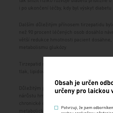
tak snížil riziko rozvoje diabetu přibližně 
i po ukončení léčby, kdy byl výskyt diabetu
Dalším důležitým přínosem tirzepatidu byl
než 90 procent léčených osob dosáhlo náv
větší redukce hmotnosti pacient dosáhne,
metabolismu glukózy.
Tirzepatid měl také pozitivní vliv na další
tlak, lipidový profil nebo obvod pasu, a ved
Obsah je určen odb
Důležitým poznatkem je, že po ukončení 
určeny pro laickou 
nárůstu hmotnosti i zhoršení glykémie. To
chronické onemocnění vyžadující dlouhodob
Potvrzuji, že jsem odborníkem
metabolické choroby.
osobou oprávněnou předepisov