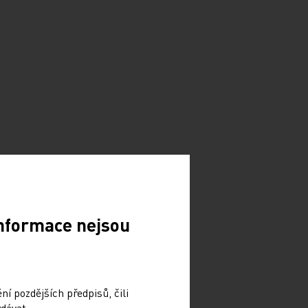
Informace nejsou
í pozdějších předpisů, čili
dávat.