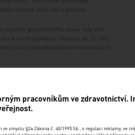
o 93 procent. Tento efekt přetrvával
 stále výrazně nižší než u placeba.
o zlepšení glykemického stavu, kdy více
ratu k normoglykémii. Ukazuje se, že čím
 tím vyšší je pravděpodobnost normalizace
 kardiometabolické parametry, jako je krevní
l ke zlepšení kvality života pacientů.
orným pracovníkům ve zdravotnictví. 
léčby dochází částečně k opětovnému
veřejnost.
 podporuje koncept, že obezita je
ou, kontinuální léčbu, podobně jako jiné
 ve smyslu §2a Zákona č. 40/1995 Sb., o regulaci reklamy, ve zněn
at léčivé přípravky nebo osobou oprávněnou léčivé přípravky vy