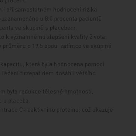
38 procent.
ěn i při samostatném hodnocení rizika
lo zaznamenáno u 8,0 procenta pacientů
ocenta ve skupině s placebem.
lo k významnému zlepšení kvality života;
v průměru o 19,5 bodu, zatímco ve skupině
ní kapacitu, která byla hodnocena pomocí
 léčení tirzepatidem dosáhli většího
m byla redukce tělesné hmotnosti,
a u placeba.
trace C‑reaktivního proteinu, což ukazuje