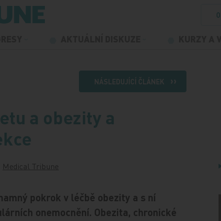
O
GRESY
AKTUÁLNÍ DISKUZE
KURZY A 
NÁSLEDUJÍCÍ ČLÁNEK
etu a obezity a
ekce
u
Medical Tribune
namný pokrok v léčbě obezity a s ní
ulárních onemocnění. Obezita, chronické