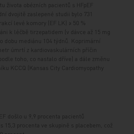
itu života obézních pacientů s HFpEF
í dvojitě zaslepené studii bylo 731
rakcí levé komory (EF LK) ≥ 50 %
áni k léčbě tirzepatidem (v dávce až 15 mg
po dobu mediánu 104 týdnů. Koprimární
etr úmrtí z kardiovaskulárních příčin
podle toho, co nastalo dříve) a dále změnu
níku KCCQ (Kansas City Cardiomyopathy
EF došlo u 9,9 procenta pacientů
 s 15,3 procenta ve skupině s placebem, což