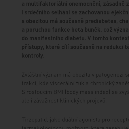
a multifaktoriální onemocnění, zásadně zv
i srdečního selhání se zachovanou ejekčn
s obezitou má současně prediabetes, cha
a poruchou funkce beta buněk, což význ
do manifestního diabetu. V tomto kontex
přístupy, které cílí současně na redukci 
kontroly.
Zvláštní význam má obezita v patogenezi s
frakcí, kde viscerální tuk a chronický záně
S rostoucím BMI (body mass index) se zvyš
ale i závažnost klinických projevů.
Tirzepatid, jako duální agonista pro recept
farmakologickou možnost, která zasahuje 