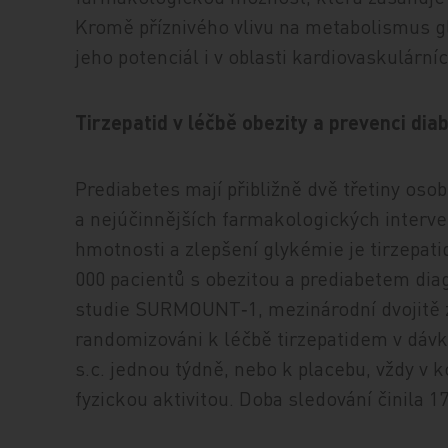
Kromě příznivého vlivu na metabolismus g
jeho potenciál i v oblasti kardiovaskulární
Tirzepatid v léčbě obezity a prevenci diab
Prediabetes mají přibližně dvě třetiny oso
a nejúčinnějších farmakologických interv
hmotnosti a zlepšení glykémie je tirzepati
000 pacientů s obezitou a prediabetem di
studie SURMOUNT‑1, mezinárodní dvojitě zas
randomizováni k léčbě tirzepatidem v dá
s.c. jednou týdně, nebo k placebu, vždy v 
fyzickou aktivitou. Doba sledování činila 17