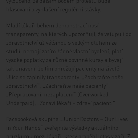
vyloučeno, že dalším bodem protestů bude
hlasování o vyhlášení regulérní stávky.
Mladí lékaři během demonstrací nosí
transparenty, na kterých upozorňují, že vstupují do
zdravotnictví už většinou s velkým dluhem ze
studií, nemají zatím žádné vlastní bydlení, platí
vysoké poplatky za různé povinné kursy a bývají
tak unavení, že tím ohrožují pacienty na životě.
Ulice se zaplnily transparenty: „Zachraňte naše
zdravotnictví“, „Zachraňte naše pacienty“,
„Přepracovaní, nezaplacení“ (Overworked,
Underpaid), „Zdraví lékaři – zdraví pacienti“.
Facebooková skupina „Junior Doctors – Our Lives
in Your Hands“ zveřejnila výsledky aktuálního
průzkumu mezi lékaři, který proběhl letos v září. Z