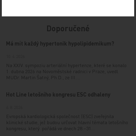
Doporučené
Má mít každý hypertonik hypolipidemikum?
10. 4. 2026
Na XXIV. sympoziu arteriální hypertenze, které se konalo
1. dubna 2026 na Novoměstské radnici v Praze, uvedl
MUDr. Martin Šatný, Ph.D., ze III.…
Hot Line letošního kongresu ESC odhaleny
6. 8. 2026
Evropská kardiologická společnost (ESC) zveřejnila
klinické studie, jež budou určovat hlavní témata letošního
kongresu, který pořádá ve dnech 28.–31…