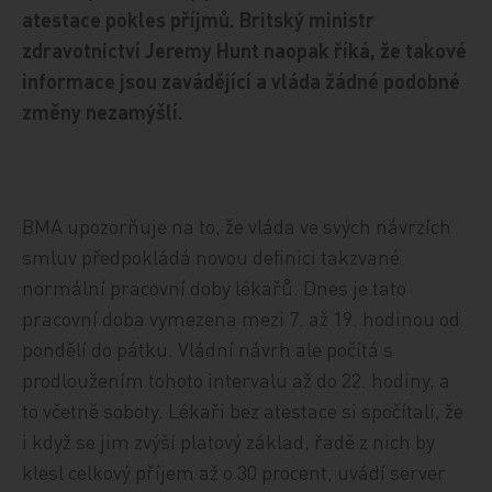
atestace pokles příjmů. Britský ministr
zdravotnictví Jeremy Hunt naopak říká, že takové
informace jsou zavádějící a vláda žádné podobné
změny nezamýšlí.
BMA upozorňuje na to, že vláda ve svých návrzích
smluv předpokládá novou definici takzvané
normální pracovní doby lékařů. Dnes je tato
pracovní doba vymezena mezi 7. až 19. hodinou od
pondělí do pátku. Vládní návrh ale počítá s
prodloužením tohoto intervalu až do 22. hodiny, a
to včetně soboty. Lékaři bez atestace si spočítali, že
i když se jim zvýší platový základ, řadě z nich by
klesl celkový příjem až o 30 procent, uvádí server