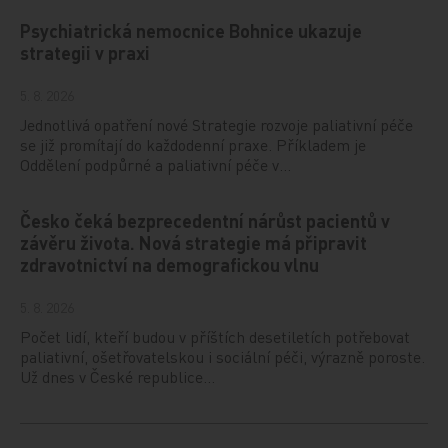
Psychiatrická nemocnice Bohnice ukazuje
strategii v praxi
5. 8. 2026
Jednotlivá opatření nové Strategie rozvoje paliativní péče
se již promítají do každodenní praxe. Příkladem je
Oddělení podpůrné a paliativní péče v…
Česko čeká bezprecedentní nárůst pacientů v
závěru života. Nová strategie má připravit
zdravotnictví na demografickou vlnu
5. 8. 2026
Počet lidí, kteří budou v příštích desetiletích potřebovat
paliativní, ošetřovatelskou i sociální péči, výrazně poroste.
Už dnes v České republice…