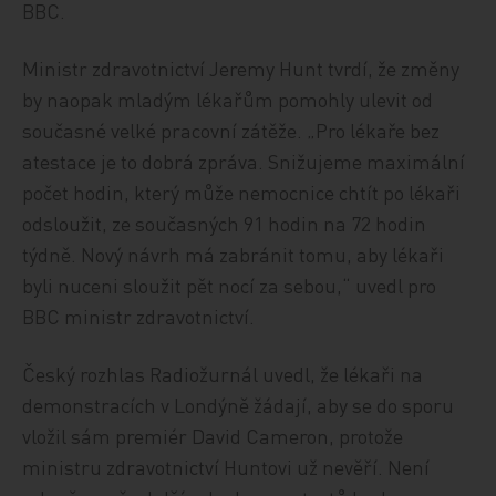
BBC.
Ministr zdravotnictví Jeremy Hunt tvrdí, že změny
by naopak mladým lékařům pomohly ulevit od
současné velké pracovní zátěže. „Pro lékaře bez
atestace je to dobrá zpráva. Snižujeme maximální
počet hodin, který může nemocnice chtít po lékaři
odsloužit, ze současných 91 hodin na 72 hodin
týdně. Nový návrh má zabránit tomu, aby lékaři
byli nuceni sloužit pět nocí za sebou,“ uvedl pro
BBC ministr zdravotnictví.
Český rozhlas Radiožurnál uvedl, že lékaři na
demonstracích v Londýně žádají, aby se do sporu
vložil sám premiér David Cameron, protože
ministru zdravotnictví Huntovi už nevěří. Není