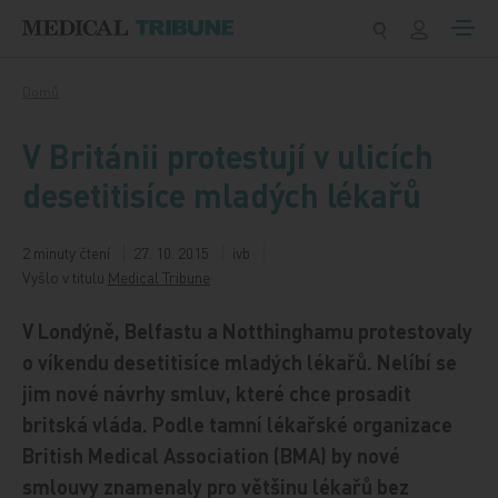
Přeskočit na obsah
Domů
V Británii protestují v ulicích
desetitisíce mladých lékařů
2 minuty čtení
27. 10. 2015
ivb
Vyšlo v titulu
Medical Tribune
V Londýně, Belfastu a Notthinghamu protestovaly
o víkendu desetitisíce mladých lékařů. Nelíbí se
jim nové návrhy smluv, které chce prosadit
britská vláda. Podle tamní lékařské organizace
British Medical Association (BMA) by nové
smlouvy znamenaly pro většinu lékařů bez