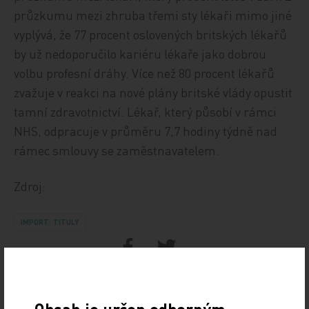
průzkumu mezi zhruba třemi sty lékaři mimo jiné
vyplývá, že 77 procent oslovených britských lékařů
by už nedoporučilo kariéru lékaře jako dobrou
volbu profesní dráhy. Více než 80 procent lékařů
zvažuje v reakci na nové plány britské vlády opustit
tamní zdravotnictví. Lékař, který působí v rámci
NHS, odpracuje v průměru 7,7 hodiny týdně nad
rámec smlouvy se zaměstnavatelem.
Zdroj:
IMPORT: TITULY
Sdílejte článek