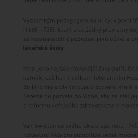
Významným pedagogem na ní byl v první tř
(1668–1738), který sice žádný převratný obj
se nesmazatelně podepsal jako učitel a or
lékařské školy
.
Mezi jeho nejtalentovanější žáky patřil Ge
katolík, což ho i v celkem tolerantním Ho
do této nejistoty vstoupilo pozvání, které
Terezie ho pozvala do Vídně, aby se stal j
o reformu veřejného zdravotnictví v monarc
Van Swieten se svého úkolu ujal roku 174
zdravotní řády
pro jednotlivé země mocnář