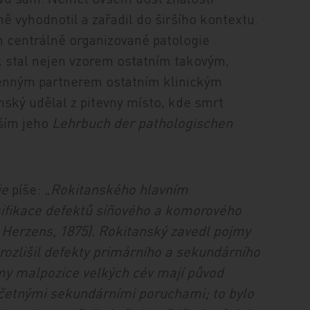
ě vyhodnotil a zařadil do širšího kontextu.
 centrálně organizované patologie
k stal nejen vzorem ostatním takovým,
cenným partnerem ostatním klinickým
nský udělal z pitevny místo, kde smrt
vším jeho
Lehrbuch der pathologischen
ie
píše:
„Rokitanského hlavním
asifikace defektů síňového a komorového
Herzens, 1875). Rokitanský zavedl pojmy
ozlišil defekty primárního a sekundárního
rmy malpozice velkých cév mají původ
 četnými sekundárními poruchami; to bylo