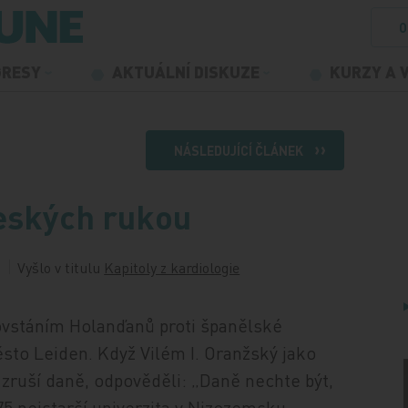
O
GRESY
AKTUÁLNÍ DISKUZE
KURZY A 
NÁSLEDUJÍCÍ ČLÁNEK
eských rukou
Vyšlo v titulu
Kapitoly z kardiologie
povstáním Holanďanů proti španělské
ěsto Leiden. Když Vilém I. Oranžský jako
 zruší daně, odpověděli: „Daně nechte být,
75 nejstarší univerzita v Nizozemsku.