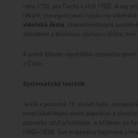
roku 1752, pro Čechy v létě 1753). A aby pr
lékaře, zreorganizoval i výuku na vídeňské
vídeňská škola
, charakterizovaná podobn
základem a klinickou výukou u lůžka, nyní
A právě během největšího rozmachu první v
z Čech.
Systematický teoretik
Ještě v polovině 19. století byla „studená k
mezi lékařskými obory popelkou a chodilo
poznatky totiž přicházela „s křížkem po 
(1804–1878). Syn krajského hejtmana z Hr