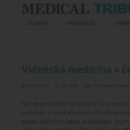
Přeskočit na obsah
ČLÁNKY
MEDISEKCE
KON
Vídeňská medicína v č
8 minut čtení
21. 12. 2022
Ing. František Houdek
Náš dnešní příběh začíná už v 16. století 
nadvládě, v němž důležitou roli sehrálo m
projev vděčnosti nabídl leidenským, že jim
dejte nám univerzitu!“ Tak vznikla roku 15