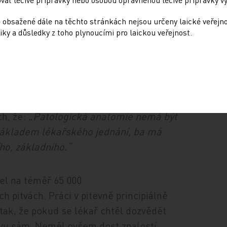
vota čtyřikrát řídil lékařskou fakultu
ty. Bylo to v nejtvrdší fázi Bachova
 obsažené dále na těchto stránkách nejsou určeny laické veřejn
iky a důsledky z toho plynoucími pro laickou veřejnost.
akázal pověsit jeho portrét do galerie
žil kroužek pokrokově smýšlejících
il za svoje pracoviště právě studium
ch, že:
„Patologická anatomie nemá být
 základem lékařského jednání, ba má
ho, základního.“
lel na téměř 65 000
 pitvách. Práci v pitevně principiálně
 tak, že pokud se lékař chtěl dozvědět
itvu sám. Neměl ovšem dost znalostí