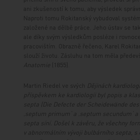
ani zkušeností k tomu, aby výsledek správn
Naproti tomu Rokitanský vybudoval systém
založené na dělbě práce. Jeho ústav se ta
ale díky svým výsledkům posléze i rovno
pracovištím. Obrazně řečeno, Karel Rokita
slouží životu. Zásluhu na tom měla přede
Anatomie
(1855).
Martin Riedel ve svých
Dějinách kardiolog
příspěvkem ke kardiologii byl popis a kl
septa (Die Defecte der Scheidewände des 
‚septum primum‘ a ‚septum secundum‘ a r
septa síní. Došel k závěru, že všechny fo
v abnormálním vývoji bulbárního septa, s