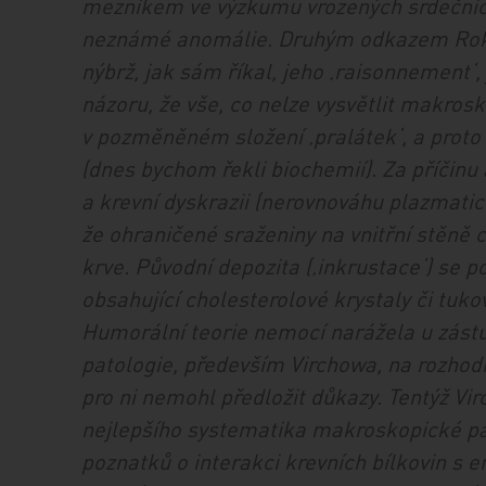
mezníkem ve výzkumu vrozených srdečních
neznámé anomálie. Druhým odkazem Rokit
nýbrž, jak sám říkal, jeho ‚raisonnement‘
názoru, že vše, co nelze vysvětlit makros
v pozměněném složení ‚pralátek‘, a prot
(dnes bychom řekli biochemií). Za příčinu
a krevní dyskrazii (nerovnováhu plazmatick
že ohraničené sraženiny na vnitřní stěně c
krve. Původní depozita (‚inkrustace‘) se
obsahující cholesterolové krystaly či tuk
Humorální teorie nemocí narážela u zástup
patologie, především Virchowa, na rozhodn
pro ni nemohl předložit důkazy. Tentýž Vi
nejlepšího systematika makroskopické pa
poznatků o interakci krevních bílkovin s 