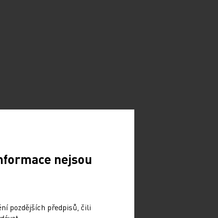
Informace nejsou
í pozdějších předpisů, čili
dávat.