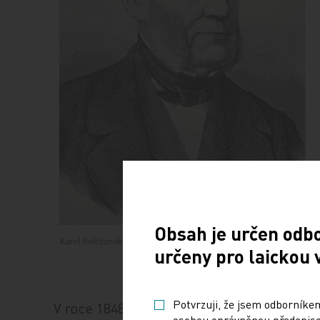
Obsah je určen odb
určeny pro laickou 
Potvrzuji, že jsem odborníkem
V roce 1848 byl zvolen členem vídeňské K
osobou oprávněnou předepisov