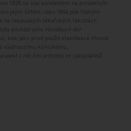
roce 1828 se stal asistentem na prosektuře
ato jejím šéfem, roku 1844 pak řádným
e na rakouských lékařských fakultách
doby pochází jeho
Handbuch der
6), kde jako první použil klasifikace chorob
d vládnoucímu klinickému,
 aspekt z něj činí jednoho ze zakladatelů