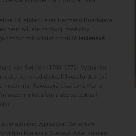
etině 18. století lékař Hermann Boerhaave
ev neučinil, ale na vývoji medicíny
ganizátor, zakladatel proslulé
leidenské
rhard van Swie­ten (1700–1772). Vyznáním
landsku poněkud diskvalifikovalo. A právě
 se neodmítá. Rakouská císařovna Marie
ejím osobním lékařem a aby se pokusil
hii.
5 a zanedlouho vypracoval
Generální
ství (pro Moravu a Slezsko vyšel koncem