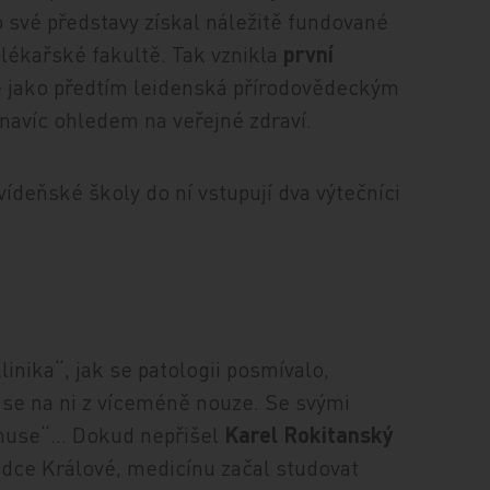
o své představy získal náležitě fundované
 lékařské fakultě. Tak vznikla
první
ě jako předtím leidenská přírodovědeckým
 navíc ohledem na veřejné zdraví.
ídeňské školy do ní vstupují dva výtečníci
linika“, jak se patologii posmívalo,
 se na ni z víceméně nouze. Se svými
funuse“… Dokud nepřišel
Karel Rokitanský
adce Králové, medicínu začal studovat