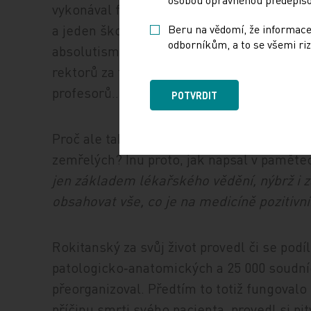
vykonával funkci jejího předsedy), během ži
a jeden školní rok stál v čele celé univerzi
Beru na vědomí, že informace
odborníkům, a to se všemi riz
absolutismu; ministr vnitra tehdy osobně z
rektorů za to, že Rokitanský už dříve zalo
profesorů…
POTVRDIT
Proč ale tak mimořádně schopný lékař zvol
zemřelých? Inu proto, jak napsal v paměte
jen základem lékařského vědění, nýbrž i
obsahovat vše, co je na medicíně pozitivní
Rokitanský za svůj život provedl či se podí
patologicko‑anatomických a 25 000 soudních
přeorganizoval. Předtím to totiž fungovalo
příčinu smrti svého pacienta, provedl si p