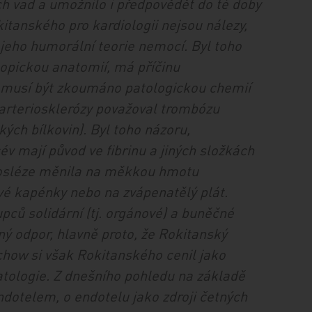
 vad a umožnilo i předpovědět do té doby
anského pro kardiologii nejsou nálezy,
, jeho humorální teorie nemocí. Byl toho
kopickou anatomií, má příčinu
o musí být zkoumáno patologickou chemií
 arteriosklerózy považoval trombózu
ých bílkovin). Byl toho názoru,
év mají původ ve fibrinu a jiných složkách
 posléze měnila na měkkou hmotu
ové kapénky nebo na zvápenatělý plát.
ců solidární (tj. orgánové) a buněčné
ý odpor, hlavně proto, že Rokitanský
rchow si však Rokitanského cenil jako
tologie. Z dnešního pohledu na základě
endotelem, o endotelu jako zdroji četných