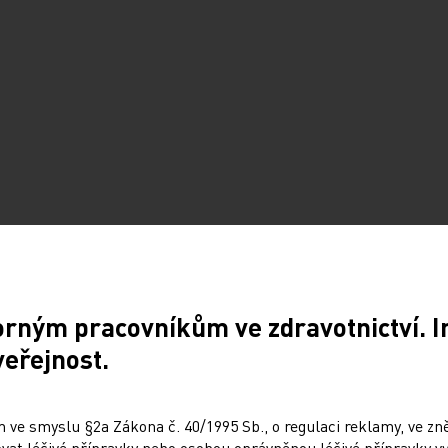
orným pracovníkům ve zdravotnictví. 
veřejnost.
 ve smyslu §2a Zákona č. 40/1995 Sb., o regulaci reklamy, ve zněn
rálovské akademie věd (v roce 1867
at léčivé přípravky nebo osobou oprávněnou léčivé přípravky vy