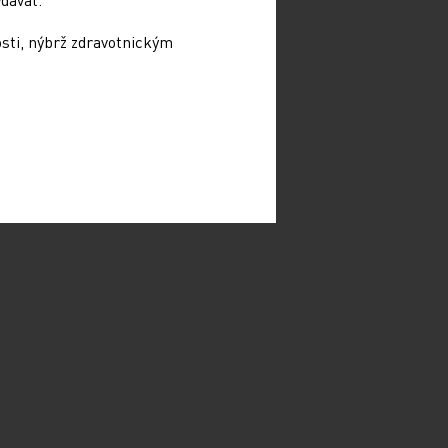
osti, nýbrž zdravotnickým