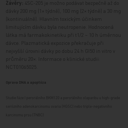
Závěry:
4SC-205 je možno podávat bezpečně až do
dávky 200 mg (1× týdně), 100 mg (2× týdně) a 30 mg
(kontinuálně). Hlavním toxickým účinkem
limitujícím dávku byla neutropenie. Hodnocená
látka má farmakokinetiku při t1/2 ~ 10 h úměrnou
dávce. Plazmatická expozice překračuje při
nejvyšší úrovni dávky po dobu 24 h GI50 in vitro v
průměru 20×. Informace o klinické studii:
NCT01065025.
Oprava DNA a apoptóza
Studie fáze I perorálního BKM120 a perorálního olaparibu u high-grade
serózního adenokarcinomu ovaria (HGSC) nebo triple-negativního
karcinomu prsu (TNBC)