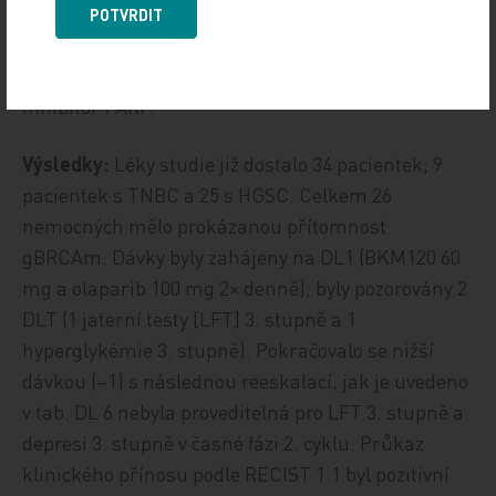
nebo HGSC nebo jakákoli histologie OC nebo BrCa
POTVRDIT
s přítomností gBRCAmut, PS 0–1 a měřitelný/
hodnotitelný karcinom. Bylo dovoleno použít
inhibitor PARP.
Výsledky:
Léky studie již dostalo 34 pacientek; 9
pacientek s TNBC a 25 s HGSC. Celkem 26
nemocných mělo prokázanou přítomnost
gBRCAm. Dávky byly zahájeny na DL1 (BKM120 60
mg a olaparib 100 mg 2× denně); byly pozorovány 2
DLT (1 jaterní testy [LFT] 3. stupně a 1
hyperglykémie 3. stupně). Pokračovalo se nižší
dávkou (–1) s následnou reeskalací, jak je uvedeno
v tab. DL 6 nebyla proveditelná pro LFT 3. stupně a
depresi 3. stupně v časné fázi 2. cyklu. Průkaz
klinického přínosu podle RECIST 1.1 byl pozitivní