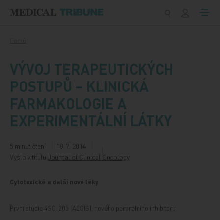
Přeskočit na obsah
Domů
VÝVOJ TERAPEUTICKÝCH
POSTUPŮ – KLINICKÁ
FARMAKOLOGIE A
EXPERIMENTÁLNÍ LÁTKY
5 minut čtení
18. 7. 2014
Vyšlo v titulu
Journal of Clinical Oncology
Cytotoxické a další nové léky
První studie 4SC-205 (AEGIS), nového perorálního inhibitoru