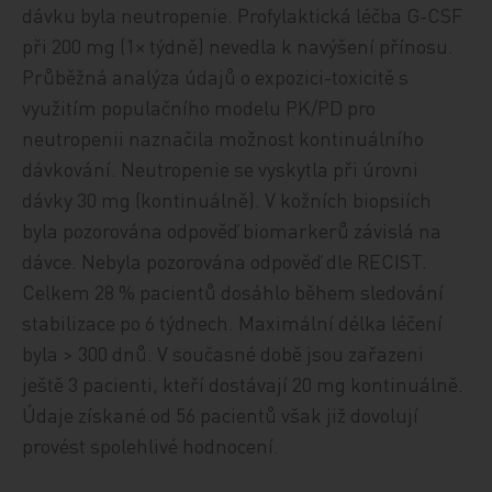
dávku byla neutropenie. Profylaktická léčba G-CSF
při 200 mg (1× týdně) nevedla k navýšení přínosu.
Průběžná analýza údajů o expozici-toxicitě s
využitím populačního modelu PK/PD pro
neutropenii naznačila možnost kontinuálního
dávkování. Neutropenie se vyskytla při úrovni
dávky 30 mg (kontinuálně). V kožních biopsiích
byla pozorována odpověď biomarkerů závislá na
dávce. Nebyla pozorována odpověď dle RECIST.
Celkem 28 % pacientů dosáhlo během sledování
stabilizace po 6 týdnech. Maximální délka léčení
byla > 300 dnů. V současné době jsou zařazeni
ještě 3 pacienti, kteří dostávají 20 mg kontinuálně.
Údaje získané od 56 pacientů však již dovolují
provést spolehlivé hodnocení.