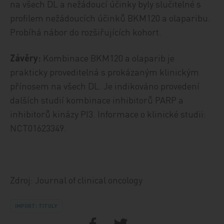
na všech DL a nežádoucí účinky byly slučitelné s
profilem nežádoucích účinků BKM120 a olaparibu.
Probíhá nábor do rozšiřujících kohort.
Závěry:
Kombinace BKM120 a olaparib je
prakticky proveditelná s prokázaným klinickým
přínosem na všech DL. Je indikováno provedení
dalších studií kombinace inhibitorů PARP a
inhibitorů kinázy PI3. Informace o klinické studii:
NCT01623349.
Zdroj: Journal of clinical oncology
IMPORT: TITULY