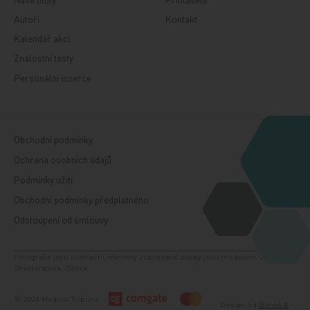
Autoři
Kontakt
Kalendář akcí
Znalostní testy
Personální inzerce
Obchodní podmínky
Ochrana osobních údajů
Podmínky užití
Obchodní podmínky předplatného
Odstoupení od smlouvy
Fotografie jsou ilustrační, všechny zobrazené osoby jsou modelem. Zdroj:
Shutterstock, iStock.
© 2026 Medical Tribune
Design od
Beneš &