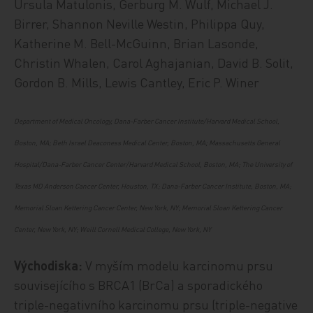
Ursula Matulonis, Gerburg M. Wulf, Michael J.
Birrer, Shannon Neville Westin, Philippa Quy,
Katherine M. Bell-McGuinn, Brian Lasonde,
Christin Whalen, Carol Aghajanian, David B. Solit,
Gordon B. Mills, Lewis Cantley, Eric P. Winer
Department of Medical Oncology, Dana-Farber Cancer Institute/Harvard Medical School,
Boston, MA; Beth Israel Deaconess Medical Center, Boston, MA; Massachusetts General
Hospital/Dana-Farber Cancer Center/Harvard Medical School, Boston, MA; The University of
Texas MD Anderson Cancer Center, Houston, TX; Dana-Farber Cancer Institute, Boston, MA;
Memorial Sloan Kettering Cancer Center, New York, NY; Memorial Sloan Kettering Cancer
Center, New York, NY; Weill Cornell Medical College, New York, NY
Východiska:
V myším modelu karcinomu prsu
souvisejícího s BRCA1 (BrCa) a sporadického
triple-negativního karcinomu prsu (triple-negative