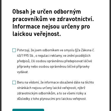
Metody:
Studie má uspořádání typu 3 + 3 s
eskalací úrovní dávek (dose level, DL), pokud 0/3
Obsah je určen odborným
nebo 1/6 pacientek dosáhne v prvním cyklu
pracovníkům ve zdravotnictví.
(prvních 28 dnů) toxicity limitující dávku (dose
Informace nejsou určeny pro
limiting toxicity, DLT). Cíle zahrnují stanovení
laickou veřejnost.
maximální tolerované dávky (maximum tolerated
dose, MTD) a RP2D denního perorálního olaparibu
Potvrzuji, že jsem odborníkem ve smyslu §2a Zákona č.
(tabletová forma) a BKM120, zhodnocení toxických
40/1995 Sb., o regulaci reklamy, ve znění pozdějších
účinků, předběžné aktivity této kombinace a
předpisů, čili osobou oprávněnou předepisovat léčivé
farmakokinetických (pharmacokinetic, PK) profi lů
přípravky nebo osobou oprávněnou léčivé přípravky
obou léků. Jako plánované translační výsledné
vydávat.
ukazatele jsou zahrnuty účinky na dráhu kinázy
Beru na vědomí, že informace obsažené dále na těchto
PI3, imunologické barvení/metylace BRCA1,
stránkách nejsou určeny laické veřejnosti, nýbrž
koncentrace IL-8/cirkulující DNA a somatické
zdravotnickým odborníkům, a to se všemi riziky a
důsledky z toho plynoucími pro laickou veřejnost.
mutace v BRCA1/2 s využitím tkání zpracovaných
postupem FFPE. Kritéria vhodnosti: recidiva TNBC