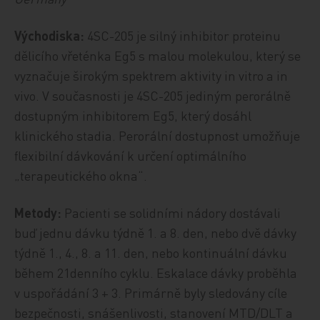
Východiska:
4SC-205 je silný inhibitor proteinu
dělicího vřeténka Eg5 s malou molekulou, který se
vyznačuje širokým spektrem aktivity in vitro a in
vivo. V současnosti je 4SC-205 jediným perorálně
dostupným inhibitorem Eg5, který dosáhl
klinického stadia. Perorální dostupnost umožňuje
flexibilní dávkování k určení optimálního
„terapeutického okna“.
Metody:
Pacienti se solidními nádory dostávali
buď jednu dávku týdně 1. a 8. den, nebo dvě dávky
týdně 1., 4., 8. a 11. den, nebo kontinuální dávku
během 21denního cyklu. Eskalace dávky proběhla
v uspořádání 3 + 3. Primárně byly sledovány cíle
bezpečnosti, snášenlivosti, stanovení MTD/DLT a