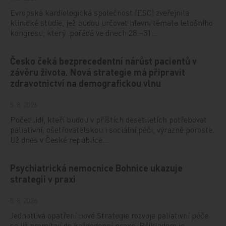
Evropská kardiologická společnost (ESC) zveřejnila
klinické studie, jež budou určovat hlavní témata letošního
kongresu, který pořádá ve dnech 28.–31…
Česko čeká bezprecedentní nárůst pacientů v
závěru života. Nová strategie má připravit
zdravotnictví na demografickou vlnu
5. 8. 2026
Počet lidí, kteří budou v příštích desetiletích potřebovat
paliativní, ošetřovatelskou i sociální péči, výrazně poroste.
Už dnes v České republice…
Psychiatrická nemocnice Bohnice ukazuje
strategii v praxi
5. 8. 2026
Jednotlivá opatření nové Strategie rozvoje paliativní péče
se již promítají do každodenní praxe. Příkladem je