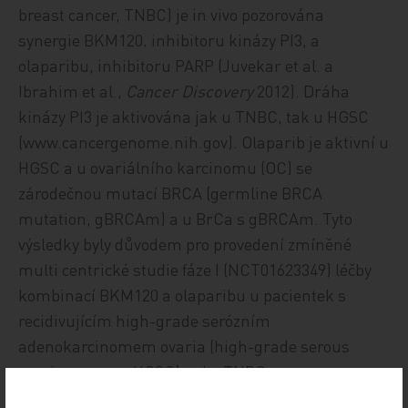
breast cancer, TNBC) je in vivo pozorována
synergie BKM120‚ inhibitoru kinázy PI3, a
olaparibu, inhibitoru PARP (Juvekar et al. a
Ibrahim et al.,
Cancer Discovery
2012). Dráha
kinázy PI3 je aktivována jak u TNBC, tak u HGSC
(www.cancergenome.nih.gov). Olaparib je aktivní u
HGSC a u ovariálního karcinomu (OC) se
zárodečnou mutací BRCA (germline BRCA
mutation, gBRCAm) a u BrCa s gBRCAm. Tyto
výsledky byly důvodem pro provedení zmíněné
multi centrické studie fáze I (NCT01623349) léčby
kombinací BKM120 a olaparibu u pacientek s
recidivujícím high-grade serózním
adenokarcinomem ovaria (high-grade serous
ovarian cancer, HGSC) nebo TNBC.