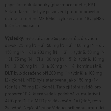
popis farmakokinetiky (pharmacokinetic, PK).
Sekundární cíle byly posouzení protinádorového
účinku a měření M30/M65, cytokeratinu 18 a pH3 v
kožních biopsiích.
Výsledky:
Bylo zařazeno 56 pacientů s úrovněmi
dávek: 25 mg (N = 3), 50 mg (N = 3), 100 mg (N = 6),
150 mg (N = 6) a 200 mg (N = 13) 1× týdně; 50 mg (N
= 3), 75 mg (N = 7) a 100 mg (N = 5) 2× týdně; 10 mg
(N = 3), 20 mg (N = 3) a 30 mg (N = 4) kontinuálně.
DLT bylo dosaženo při 200 mg (1× týdně) a 100 mg
(2× týdně). MTD byla stanovena jako 150 mg (1×
týdně) a 75 mg (2× týdně). Tato zjištění svědčí pro
proporční PK, která vede k podobné kumulativní
AUC pro DLT a MTD pro dávkování 1× týdně, resp.
2× týdně. Nejčastější nežádoucí příhodou limitující