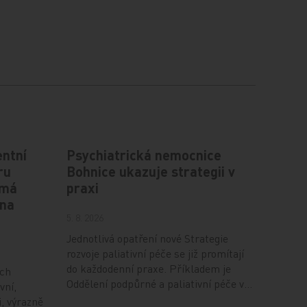
ntní
Psychiatrická nemocnice
ru
Bohnice ukazuje strategii v
 má
praxi
 na
5. 8. 2026
Jednotlivá opatření nové Strategie
rozvoje paliativní péče se již promítají
do každodenní praxe. Příkladem je
ích
Oddělení podpůrné a paliativní péče v…
vní,
i, výrazně