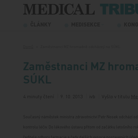
Přeskočit na obsah
ČLÁNKY
MEDISEKCE
KON
Domů
Zaměstnanci MZ hromadně odcházejí na SÚKL
Zaměstnanci MZ hroma
SÚKL
4 minuty čtení
9. 10. 2013
ivb
Vyšlo v titulu
Me
Současný náměstek ministra zdravotnictví Petr Nosek odchází od 
kontrolu léčiv. Do lékového ústavu přitom od začátku letošního r
ředitele odboru farmacie a řady dalších vysoce postavených úředn