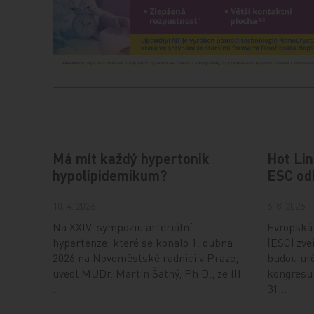
Má mít každý hypertonik
Hot Lin
hypolipidemikum?
ESC od
10. 4. 2026
6. 8. 2026
Na XXIV. sympoziu arteriální
Evropská 
hypertenze, které se konalo 1. dubna
(ESC) zveř
2026 na Novoměstské radnici v Praze,
budou urč
uvedl MUDr. Martin Šatný, Ph.D., ze III.
kongresu,
…
31…