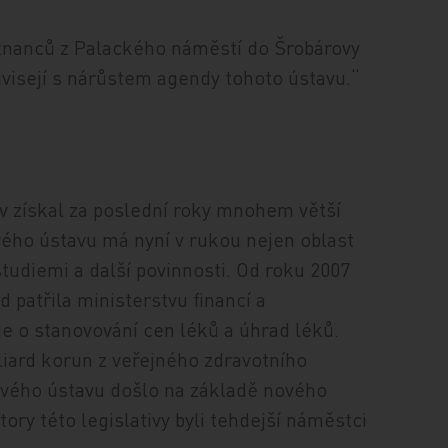
nanců z Palackého náměstí do Šrobárovy
visejí s nárůstem agendy tohoto ústavu.“
iv získal za poslední roky mnohem větší
ého ústavu má nyní v rukou nejen oblast
studiemi a další povinnosti. Od roku 2007
patřila ministerstvu financí a
e o stanovování cen léků a úhrad léků.
liard korun z veřejného zdravotního
ového ústavu došlo na základě nového
ory této legislativy byli tehdejší náměstci