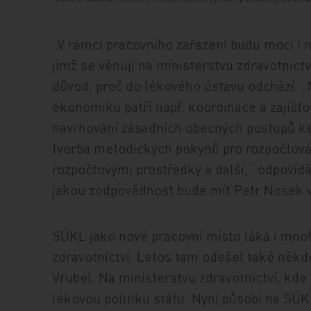
„V rámci pracovního zařazení budu moci i 
jimž se věnuji na ministerstvu zdravotnict
důvod, proč do lékového ústavu odchází.
ekonomiku patří např. koordinace a zajišťo
navrhování zásadních obecných postupů ke 
tvorba metodických pokynů pro rozpočtová
rozpočtovými prostředky a další,“ odpovíd
jakou zodpovědnost bude mít Petr Nosek v
SÚKL jako nové pracovní místo láká i mno
zdravotnictví. Letos tam odešel také někde
Vrubel. Na ministerstvu zdravotnictví, kd
lékovou politiku státu. Nyní působí na SÚ