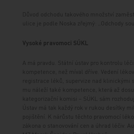
Důvod odchodu takového množství zaměst
ulice je podle Noska zřejmý: „Odchody sou
Vysoké pravomoci SÚKL
A má pravdu. Státní ústav pro kontrolu léč
kompetence, než míval dříve. Vedení lékov
registrace léků, supervize nad klinickými 
mu náleží také kompetence, která až dosud 
kategorizační komisi – SÚKL sám rozhoduj
Ústav má tak každý rok v rukou desítky mi
pojištění. K nárůstu těchto pravomocí lék
zákona o stanovování cen a úhrad léčiv. Aut