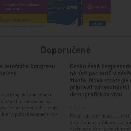
Doporučené
e letošního kongresu
Česko čeká bezprecede
haleny
nárůst pacientů v závě
života. Nová strategie
připravit zdravotnictví
demografickou vlnu
kardiologická společnost
ejnila klinické studie, jež
5. 8. 2026
ovat hlavní témata letošního
 který pořádá ve dnech 28.–
Počet lidí, kteří budou v příšt
desetiletích potřebovat paliati
ošetřovatelskou i sociální péč