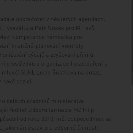
nadále pokračovat v některých agendách,
ví,“ vysvětluje Petr Nosek pro MT svůj
 „Mezi kompetence náměstka pro
vání finančně‑plánovací kontroly,
snižování výdajů a zvyšování příjmů,
ní prostředků a organizace hospodaření s
á mluvčí SÚKL Lucie Šustková na dotaz,
 nové pozici.
ho dalších úředníků ministerstva
jší ředitel Odboru farmacie MZ Filip
e působil od roku 2010, měl zodpovědnost za
KL jako náměstek pro odborné činnosti.