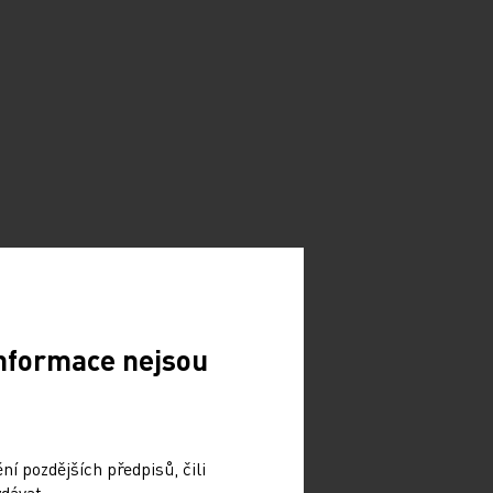
Informace nejsou
í pozdějších předpisů, čili
dávat.