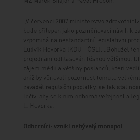
MZ Marek Šnajdr a Pavel Hroboň.
„V červenci 2007 ministerstvo zdravotnict
bude přilepen jako pozměňovací návrh k zá
vzpomíná na nestandardní legislativní pro
Ludvík Hovorka (KDU‑ ‑ČSL). „Bohužel tento
projednání odhlasován těsnou většinou. D
zájem médií a většiny poslanců, kteří vedl
aniž by věnovali pozornost tomuto velkém
zaváděl regulační poplatky, se tak stal no
léčiv, aby se k nim odborná veřejnost a leg
L. Hovorka.
Odborníci: vznikl nebývalý monopol