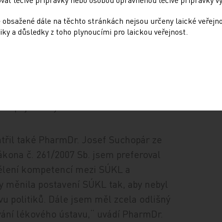
 obsažené dále na těchto stránkách nejsou určeny laické veřejn
iky a důsledky z toho plynoucími pro laickou veřejnost.
es hodnocení od rozhodování a předpokládal
 a která bude mít možnost vznášet
ravovaného zákona byla komise vyškrtnuta a
ozději bylo definováno správní řízení,
tní pojišťovny.“
třil také PharmDr. Josef Suchopár ze
ákona č. 261/2007 Sb. jsem preferoval
dělení kompetencí mezi SÚKL a
y měnila postavení SÚKL tak, aby nebyl
vu politiků. Dále jsem měl zcela odlišný
ování lékového ústavu,“ uvádí PharmDr.