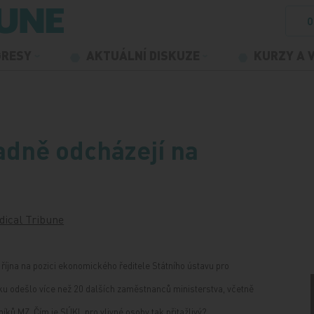
O
GRESY
AKTUÁLNÍ DISKUZE
KURZY A 
dně odcházejí na
dical Tribune
října na pozici ekonomického ředitele Státního ústavu pro
oku odešlo více než 20 dalších zaměstnanců ministerstva, včetně
íků MZ. Čím je SÚKL pro vlivné osoby tak přitažlivý?