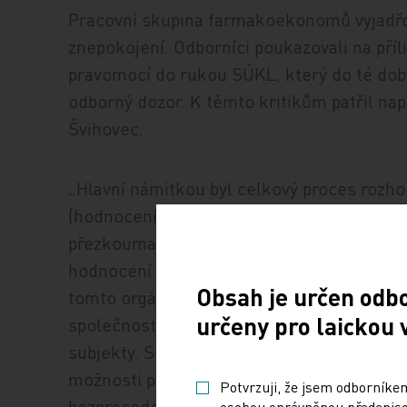
Pracovní skupina farmakoekonomů vyjadřo
znepokojení. Odborníci poukazovali na pří
pravomocí do rukou SÚKL, který do té doby 
odborný dozor. K těmto kritikům patřil n
Švihovec.
„Hlavní námitkou byl celkový proces rozho
(hodnocení zdravotnických technologií) t
přezkoumat nezávislým orgánem (tedy nezá
hodnocení podrobil prověření a mohl vznés
Obsah je určen odb
tomto orgánu, který je obvyklý ve všech st
určeny pro laickou 
společnosti, případně i zástupci pacientský
subjekty. Soustředěním pravomoci hodnotit
možnosti přezkoumání postupu před rozhod
Potvrzuji, že jsem odborníkem
bezprecedentní postup stanovování cen a 
osobou oprávněnou předepisov