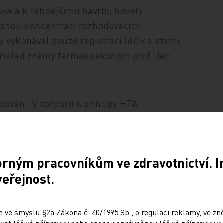
vala k tehdejšímu návrhu novely
lišnou koncentraci rozhodovacích
vykonával pouze registraci léčiv a státní
apříklad známý farmakoekonom prof. Jan
dování. V rozporu s principy HTA
otiž nebyla možnost návrh hodnocení
vislým na SÚKL), který by proces
t námitky proti navrženému závěru. V
orným pracovníkům ve zdravotnictví. 
átech EU, jsou zastoupeni plátci, odborné
veřejnost.
ch organizací, popř. další zainteresované
 i rozhodovat do jedné instituce bez
nutím se vytvořil naprosto ojedinělý
 ve smyslu §2a Zákona č. 40/1995 Sb., o regulaci reklamy, ve zněn
úhrad,“ poznamenává pro MT prof. Švihovec
at léčivé přípravky nebo osobou oprávněnou léčivé přípravky vy