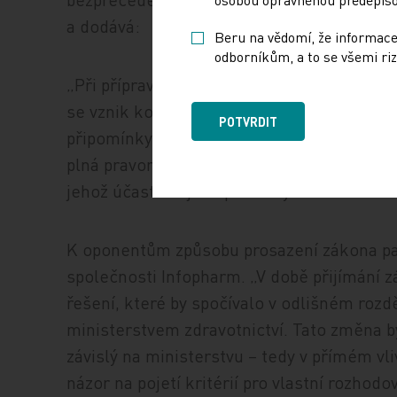
a dodává:
Beru na vědomí, že informace
odborníkům, a to se všemi riz
„Při přípravě legislativy byl oddělen proc
se vznik komise, kterou bude jmenovat MZ
POTVRDIT
připomínky. Ve finálním projednávání přip
plná pravomoc přenesena na SÚKL. Teprve p
jehož účastníci jsou pouze výrobci a zdravo
K oponentům způsobu prosazení zákona pa
společnosti Infopharm. „V době přijímání z
řešení, které by spočívalo v odlišném roz
ministerstvem zdravotnictví. Tato změna b
závislý na ministerstvu – tedy v přímém vli
názor na pojetí kritérií pro vlastní rozhod