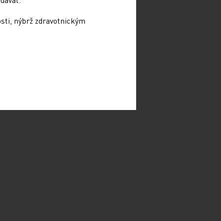
osti, nýbrž zdravotnickým