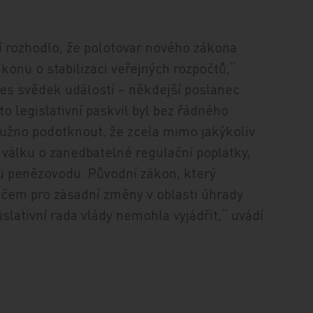
ví rozhodlo, že polotovar nového zákona
konu o stabilizaci veřejných rozpočtů,“
ces svědek událostí – někdejší poslanec
 legislativní paskvil byl bez řádného
lužno podotknout, že zcela mimo jakýkoliv
i válku o zanedbatelné regulační poplatky,
u penězovodu. Původní zákon, který
sičem pro zásadní změny v oblasti úhrady
islativní rada vlády nemohla vyjádřit,“ uvádí