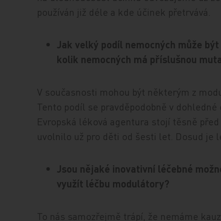
používán již déle a kde účinek přetrvává.
Jak velký podíl nemocných může být
kolik nemocných má příslušnou muta
V současnosti mohou být některým z modul
Tento podíl se pravděpodobně v dohledné 
Evropská léková agentura stojí těsně před
uvolnilo už pro děti od šesti let. Dosud je 
Jsou nějaké inovativní léčebné možno
využít léčbu modulátory?
To nás samozřejmě trápí, že nemáme kauzál