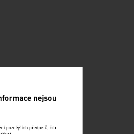
Informace nejsou
í pozdějších předpisů, čili
dávat.