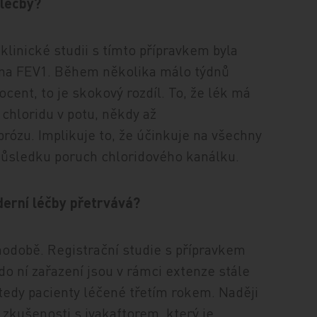
 léčby?
linické studii s tímto přípravkem byla
ěna FEV
1
. Během několika málo týdnů
cent, to je skokový rozdíl. To, že lék má
chloridu v potu, někdy až
brózu. Implikuje to, že účinkuje na všechny
 důsledku poruch chloridového kanálku.
derní léčby přetrvává?
odobě. Registrační studie s přípravkem
 do ní zařazení jsou v rámci extenze stále
tedy pacienty léčené třetím rokem. Naději
zkušenosti s ivakaftorem, který je