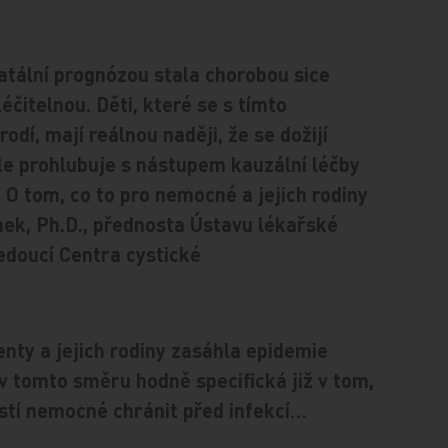
fatální prognózou stala chorobou sice
léčitelnou. Děti, které se s tímto
í, mají reálnou naději, že se dožijí
ále prohlubuje s nástupem kauzální léčby
 O tom, co to pro nemocné a jejich rodiny
nek, Ph.D., přednosta Ústavu lékařské
edoucí Centra cystické
enty a jejich rodiny zasáhla epidemie
v tomto směru hodně specifická již v tom,
ostí nemocné chránit před infekcí…