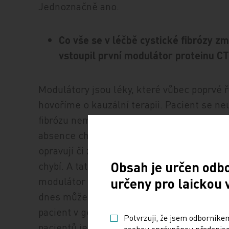
Jednoznačně ano.
Co vše se v léčbě cystické fibrózy zm
vstoupil první modulátor proteinu C
Modulátory jsou léky, které vůbec poprvé ř
hovoříme o kauzální terapii. Pacient se neu
fibrózu neměl, ale cílíme na základní patof
absence chloridového kanálku na membrán
opravují či znovu vytvářejí, takže navracej
Obsah je určen odb
chybí. A tato léčba je vysoce úspěšná. Od r
modulátor ivakaftor, se podařilo tuto přel
určeny pro laickou 
dnes může využít mnohem více pacientů. Z
pacient v genu má, k jakému defektu kaná
Potvrzuji, že jsem odborníkem
pacientů je kanálek na buňce přítomen, al
osobou oprávněnou předepisov