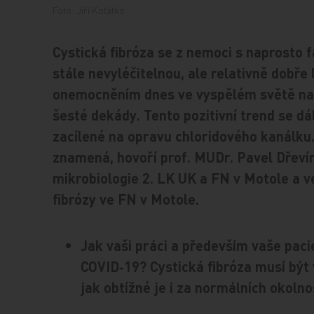
Foto: Jiří Koťátko
Cystická fibróza se z nemoci s naprosto 
stále nevyléčitelnou, ale relativně dobře 
onemocněním dnes ve vyspělém světě narod
šesté dekády. Tento pozitivní trend se d
zacílené na opravu chloridového kanálku.
znamená, hovoří prof. MUDr. Pavel Dřeví
mikrobiologie 2. LK UK a FN v Motole a v
fibrózy ve FN v Motole.
Jak vaši práci a především vaše paci
COVID‑19? Cystická fibróza musí být 
jak obtížné je i za normálních okoln