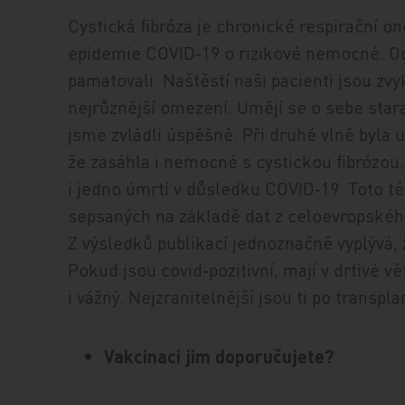
Cystická fibróza je chronické respirační on
epidemie COVID‑19 o rizikové nemocné. Od
pamatovali. Naštěstí naši pacienti jsou zvykl
nejrůznější omezení. Umějí se o sebe stara
jsme zvládli úspěšně. Při druhé vlně byla u
že zasáhla i nemocné s cystickou fibrózou
i jedno úmrtí v důsledku COVID‑19. Toto t
sepsaných na základě dat z celoevropského
Z výsledků publikací jednoznačně vyplývá,
Pokud jsou covid‑pozitivní, mají v drtivé 
i vážný. Nejzranitelnější jsou ti po transplan
Vakcinaci jim doporučujete?