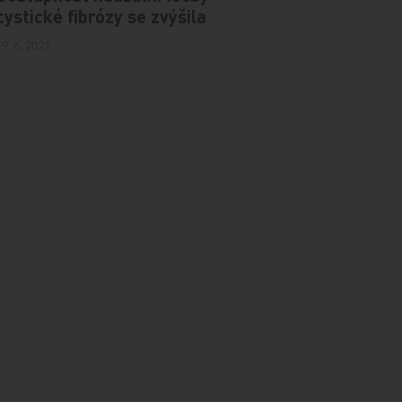
cystické fibrózy se zvýšila
19. 6. 2021