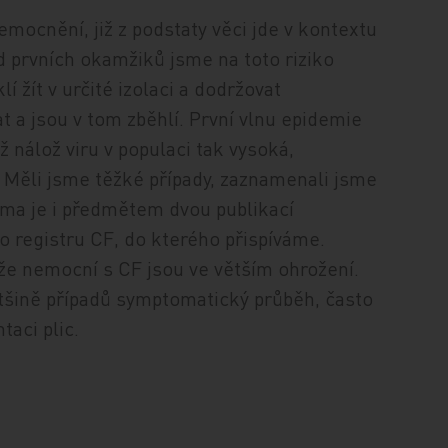
emocnění, již z podstaty věci jde v kontextu
 prvních okamžiků jsme na toto riziko
í žít v určité izolaci a dodržovat
t a jsou v tom zběhlí. První vlnu epidemie
ž nálož viru v populaci tak vysoká,
. Měli jsme těžké případy, zaznamenali jsme
éma je i předmětem dvou publikací
 registru CF, do kterého přispíváme.
 že nemocní s CF jsou ve větším ohrožení.
většině případů symptomatický průběh, často
taci plic.