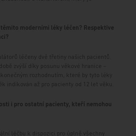
 těmito moderními léky léčen? Respektive
ci?
átorů léčeny dvě třetiny našich pacientů.
době zvýší díky posunu věkové hranice –
 konečným rozhodnutím, které by tyto léky
lék indikován až pro pacienty od 12 let věku.
sti i pro ostatní pacienty, kteří nemohou
ní léčbu k dispozici pro úplně všechny