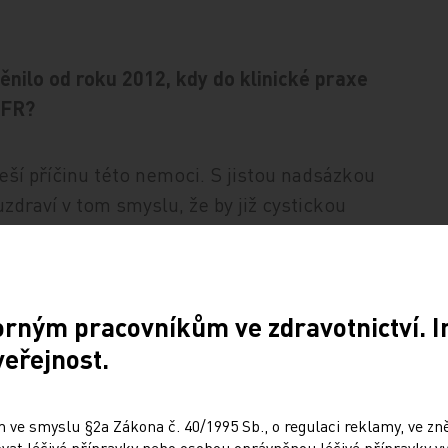
ěnilo od roku 2012, kdy do klinické praxe
TFR?
eší příčinu této nemoci. S jistou nadsázkou
zdraví v tom smyslu, že by již cystickou
yziologický problém, a tím je dysfunkce či
ách buněk. Nové léky tento kanálek
í pacientům to, co jim na buněčné úrovni
orným pracovníkům ve zdravotnictví. 
oku 2012, kdy se začal používat první
omovou terapii posunout tak daleko, že ji
veřejnost.
áleží na tom, jakou konkrétní mutaci
lků ta která mutace vede. U některých
 ve smyslu §2a Zákona č. 40/1995 Sb., o regulaci reklamy, ve zněn
e nefunguje, u jiných není přítomen vůbec.
at léčivé přípravky nebo osobou oprávněnou léčivé přípravky vy