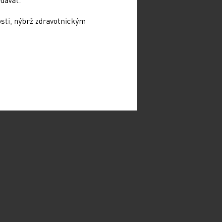
osti, nýbrž zdravotnickým