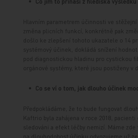
Co jim to přináší z hlediska výsledků
Hlavním parametrem účinnosti ve stěžejní k
změna plicních funkcí, konkrétně pak zm
došlo ke zlepšení tohoto ukazatele o 14 pro
systémový účinek, dokládá snížení hodnot 
pod diagnostickou hladinu pro cystickou fi
orgánové systémy, které jsou postiženy v
Co se ví o tom, jak dlouho účinek mo
Předpokládáme, že to bude fungovat dlouh
Kaftrio byla zahájena v roce 2018, pacienti
sledováni a efekt léčby nemizí. Máme zde 
na dlouhodobost účinku odvozujeme už ze 