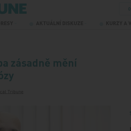
O
GRESY
AKTUÁLNÍ DISKUZE
KURZY A 
ba zásadně mění
ózy
cal Tribune