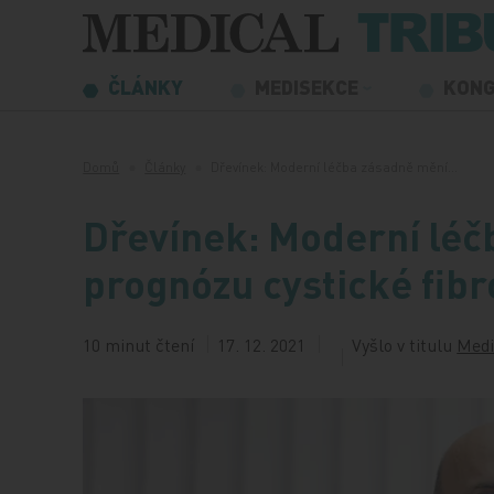
Přeskočit na obsah
ČLÁNKY
MEDISEKCE
KON
Domů
Články
Dřevínek: Moderní léčba zásadně mění…
Dřevínek: Moderní léč
prognózu cystické fibr
10 minut čtení
17. 12. 2021
Vyšlo v titulu
Medi