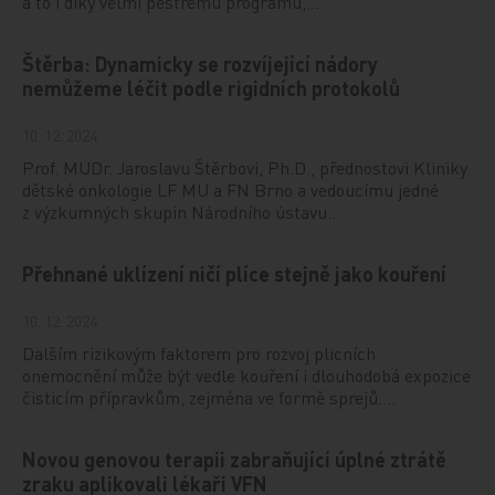
a to i díky velmi pestrému programu,…
Štěrba: Dynamicky se rozvíjející nádory
nemůžeme léčit podle rigidních protokolů
10. 12. 2024
Prof. MUDr. Jaroslavu Štěrbovi, Ph.D., přednostovi Kliniky
dětské onkologie LF MU a FN Brno a vedoucímu jedné
z výzkumných skupin Národního ústavu…
Přehnané uklízení ničí plíce stejně jako kouření
10. 12. 2024
Dalším rizikovým faktorem pro rozvoj plicních
onemocnění může být vedle kouření i dlouhodobá expozice
čisticím přípravkům, zejména ve formě sprejů.…
Novou genovou terapii zabraňující úplné ztrátě
zraku aplikovali lékaři VFN