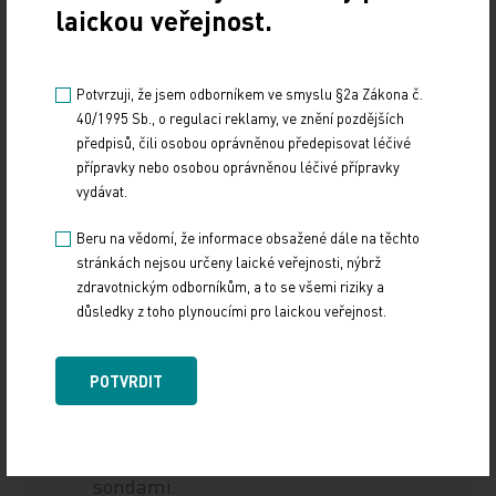
laickou veřejnost.
skeneru by tedy mohl představovat krok k zajištění
dostupnější zdravotní péče pro ženy po celém
světě.
Potvrzuji, že jsem odborníkem ve smyslu §2a Zákona č.
40/1995 Sb., o regulaci reklamy, ve znění pozdějších
předpisů, čili osobou oprávněnou předepisovat léčivé
K věci...
přípravky nebo osobou oprávněnou léčivé přípravky
vydávat.
Technická specifikace zařízení:
Beru na vědomí, že informace obsažené dále na těchto
stránkách nejsou určeny laické veřejnosti, nýbrž
Flexibilní náplast
: Zařízení používá
zdravotnickým odborníkům, a to se všemi riziky a
flexibilní náplast, která se připevňuje
důsledky z toho plynoucími pro laickou veřejnost.
k podprsence pomocí magnetů.
Piezoelektrický materiál
: Tento
POTVRDIT
materiál umožňuje miniaturizaci
ultrazvukového skeneru, který má
rozlišení srovnatelné s tradičními
sondami.