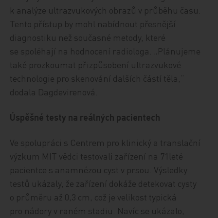
k analýze ultrazvukových obrazů v průběhu času.
Tento přístup by mohl nabídnout přesnější
diagnostiku než současné metody, které
se spoléhají na hodnocení radiologa. „Plánujeme
také prozkoumat přizpůsobení ultrazvukové
technologie pro skenování dalších částí těla,“
dodala Dagdevirenová.
Úspěšné testy na reálných pacientech
Ve spolupráci s Centrem pro klinický a translační
výzkum MIT vědci testovali zařízení na 71leté
pacientce s anamnézou cyst v prsou. Výsledky
testů ukázaly, že zařízení dokáže detekovat cysty
o průměru až 0,3 cm, což je velikost typická
pro nádory v raném stadiu. Navíc se ukázalo,