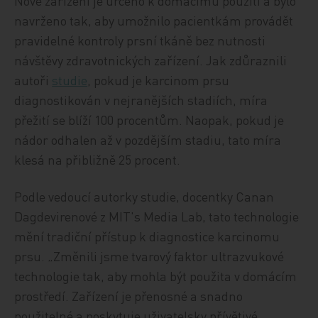
Nové zařízení je určeno k domácímu použití a bylo
navrženo tak, aby umožnilo pacientkám provádět
pravidelné kontroly prsní tkáně bez nutnosti
návštěvy zdravotnických zařízení. Jak zdůraznili
autoři
studie
, pokud je karcinom prsu
diagnostikován v nejranějších stadiích, míra
přežití se blíží 100 procentům. Naopak, pokud je
nádor odhalen až v pozdějším stadiu, tato míra
klesá na přibližně 25 procent.
Podle vedoucí autorky studie, docentky Canan
Dagdevirenové z MIT's Media Lab, tato technologie
mění tradiční přístup k diagnostice karcinomu
prsu. „Změnili jsme tvarový faktor ultrazvukové
technologie tak, aby mohla být použita v domácím
prostředí. Zařízení je přenosné a snadno
použitelné a poskytuje uživatelsky přívětivé