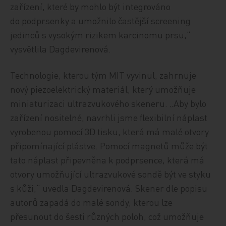
zařízení, které by mohlo být integrováno
do podprsenky a umožnilo častější screening
jedinců s vysokým rizikem karcinomu prsu,“
vysvětlila Dagdevirenová.
Technologie, kterou tým MIT vyvinul, zahrnuje
nový piezoelektrický materiál, který umožňuje
miniaturizaci ultrazvukového skeneru. „Aby bylo
zařízení nositelné, navrhli jsme flexibilní náplast
vyrobenou pomocí 3D tisku, která má malé otvory
připomínající plástve. Pomocí magnetů může být
tato náplast připevněna k podprsence, která má
otvory umožňující ultrazvukové sondě být ve styku
s kůži,“ uvedla Dagdevirenová. Skener dle popisu
autorů zapadá do malé sondy, kterou lze
přesunout do šesti různých poloh, což umožňuje