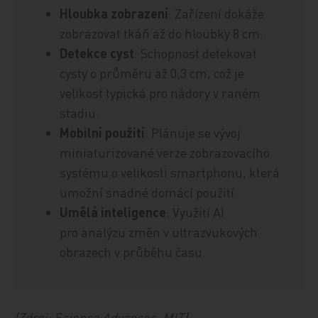
Hloubka zobrazení
: Zařízení dokáže
zobrazovat tkáň až do hloubky 8 cm.
Detekce cyst
: Schopnost detekovat
cysty o průměru až 0,3 cm, což je
velikost typická pro nádory v raném
stadiu.
Mobilní použití
: Plánuje se vývoj
miniaturizované verze zobrazovacího
systému o velikosti smartphonu, která
umožní snadné domácí použití.
Umělá inteligence
: Využití AI
pro analýzu změn v ultrazvukových
obrazech v průběhu času.
(Zdroj: Science Advances, MIT)