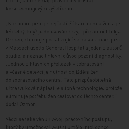
u těch, kteří nemají pravidelný přístup
ke screeningovým vyšetřením.
„Karcinom prsu je nejčastější karcinom u žen a je
léčitelný, když je detekován brzy,“ připomněl Tolga
Ozmen, chirurg specializující se na karcinom prsu
v Massachusetts General Hospital a jeden z autorů
studie, a naznačil hlavní důvod pozdní diagnostiky.
„Jednou z hlavních překážek v zobrazování
a včasné detekci je nutnost dojíždění žen
do zobrazovacího centra. Tato přizpůsobitelná
ultrazvuková náplast je slibná technologie, protože
eliminuje potřebu žen cestovat do těchto center,“
dodal Ozmen.
Vědci se také věnují vývoji pracovního postupu,
který by umožňoval využití umělé inteligence