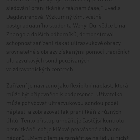
sledování prsní tkáně v reálném čase,“ uvedla
Dagdevirenová. Výzkumný tým, včetně
postgraduálního studenta Wenyi Du, vědce Lina
Zhanga a dalších odborníků, demonstroval
schopnost zařízení získat ultrazvukové obrazy
srovnatelné s obrazy získanými pomocí tradičních
ultrazvukových sond používaných
ve zdravotnických centrech.
Zařízení je navrženo jako flexibilní náplast, která
může být připevněna k podprsence. Uživatelka
může pohybovat ultrazvukovou sondou podél
náplasti a zobrazovat tak prsní tkáň z různých
úhlů. Tento přístup umožňuje častější kontrolu
prsní tkáně, což je klíčové pro včasné odhalení
nádorů. „Mým cílem je zaměřit se na lidi, u nichž