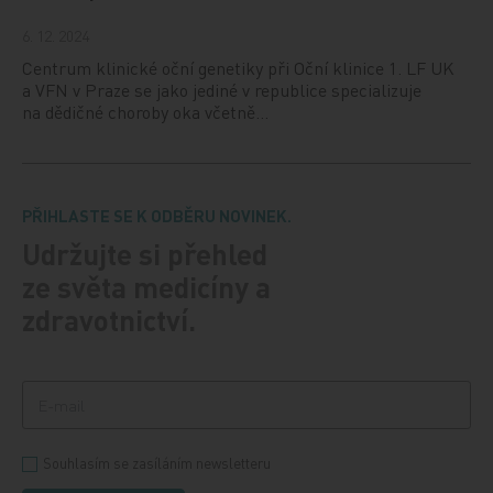
6. 12. 2024
Centrum klinické oční genetiky při Oční klinice 1. LF UK
a VFN v Praze se jako jediné v republice specializuje
na dědičné choroby oka včetně…
PŘIHLASTE SE K ODBĚRU NOVINEK.
Udržujte si přehled
ze světa medicíny a
zdravotnictví.
Souhlasím se zasíláním newsletteru