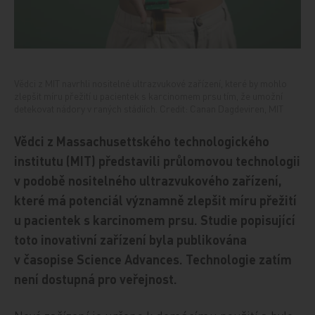
Vědci z MIT navrhli nositelné ultrazvukové zařízení, které by mohlo
zlepšit míru přežití u pacientek s karcinomem prsu tím, že umožní
detekovat nádory v raných stádiích. Credit: Canan Dagdeviren, MIT
Vědci z Massachusettského technologického
institutu (MIT) představili průlomovou technologii
v podobě nositelného ultrazvukového zařízení,
které má potenciál významně zlepšit míru přežití
u pacientek s karcinomem prsu. Studie popisující
toto inovativní zařízení byla publikována
v časopise Science Advances. Technologie zatím
není dostupná pro veřejnost.