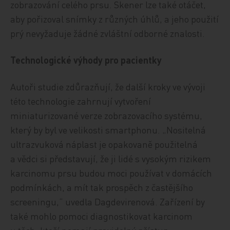
zobrazování celého prsu. Skener lze také otáčet,
aby pořizoval snímky z různých úhlů, a jeho použití
prý nevyžaduje žádné zvláštní odborné znalosti.
Technologické výhody pro pacientky
Autoři studie zdůrazňují, že další kroky ve vývoji
této technologie zahrnují vytvoření
miniaturizované verze zobrazovacího systému,
který by byl ve velikosti smartphonu. „Nositelná
ultrazvuková náplast je opakovaně použitelná
a vědci si představují, že ji lidé s vysokým rizikem
karcinomu prsu budou moci používat v domácích
podmínkách, a mít tak prospěch z častějšího
screeningu,“ uvedla Dagdevirenová. Zařízení by
také mohlo pomoci diagnostikovat karcinom