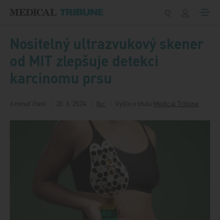
Přeskočit na obsah
Nositelný ultrazvukový skener
od MIT zlepšuje detekci
karcinomu prsu
6 minut čtení
20. 6. 2024
fkc
Vyšlo v titulu
Medical Tribune