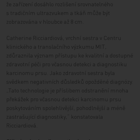
že zařízení dosáhlo rozlišení srovnatelného
s tradičním ultrazvukem a tkáň může být
zobrazována v hloubce až 8 cm.
Catherine Ricciardiová, vrchní sestra v Centru
klinického a translačního výzkumu MIT,
zdůraznila význam přístupu ke kvalitní a dostupné
zdravotní péči pro včasnou detekci a diagnostiku
karcinomu prsu. Jako zdravotní sestra byla
svědkem negativních důsledků opožděné diagnózy.
„Tato technologie je příslibem odstranění mnoha
překážek pro včasnou detekci karcinomu prsu
poskytováním spolehlivější, pohodlnější a méně
zastrašující diagnostiky,“ konstatovala
Ricciardiová.