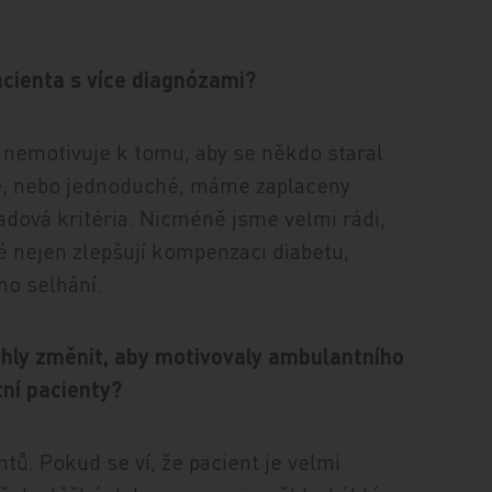
acienta s více diagnózami?
 nemotivuje k tomu, aby se někdo staral
ité, nebo jednoduché, máme zaplaceny
radová kritéria. Nicméně jsme velmi rádi,
é nejen zlepšují kompenzaci diabetu,
ího selhání.
hly změnit, aby motivovaly ambulantního
tní pacienty?
ntů. Pokud se ví, že pacient je velmi