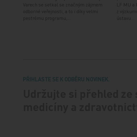
Varech se setkal se značným zájmem
LF MU a 
odborné veřejnosti, a to i díky velmi
z výzkum
pestrému programu,…
ústavu…
PŘIHLASTE SE K ODBĚRU NOVINEK.
Udržujte si přehled ze
medicíny a zdravotnict