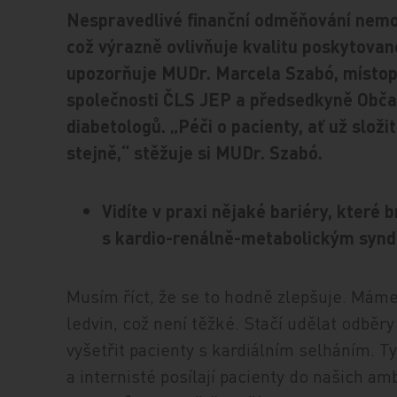
Nespravedlivé finanční odměňování nemoti
což výrazně ovlivňuje kvalitu poskytovan
upozorňuje MUDr. Marcela Szabó, místo
společnosti ČLS JEP a předsedkyně Obč
diabetologů. „Péči o pacienty, ať už slo
stejně,“ stěžuje si MUDr. Szabó.
Vidíte v praxi nějaké bariéry, které 
s kardio-renálně-metabolickým synd
Musím říct, že se to hodně zlepšuje. Mám
ledvin, což není těžké. Stačí udělat odbě
vyšetřit pacienty s kardiálním selháním. Tyt
a internisté posílají pacienty do našich a