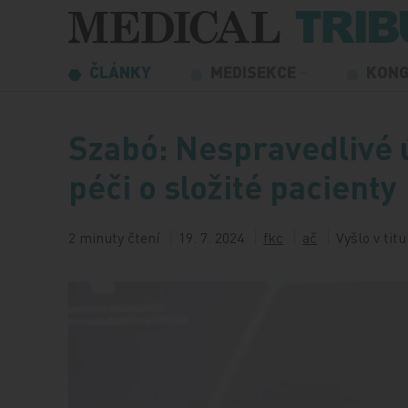
Přeskočit na obsah
ČLÁNKY
MEDISEKCE
KON
Szabó: Nespravedlivé ú
péči o složité pacienty
2 minuty čtení
19. 7. 2024
fkc
ač
Vyšlo v tit