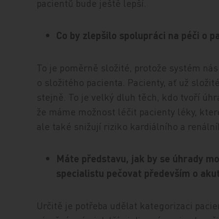
pacientů bude ještě lepší.
Co by zlepšilo spolupráci na péči o p
To je poměrně složité, protože systém nás
o složitého pacienta. Pacienty, ať už slož
stejně. To je velký dluh těch, kdo tvoří úh
že máme možnost léčit pacienty léky, kter
ale také snižují riziko kardiálního a renáln
Máte představu, jak by se úhrady mo
specialistu pečovat především o aku
Určitě je potřeba udělat kategorizaci pacie