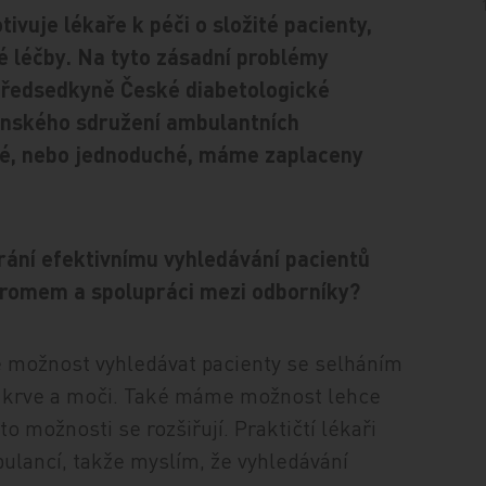
vuje lékaře k péči o složité pacienty,
é léčby. Na tyto zásadní problémy
předsedkyně České diabetologické
anského sdružení ambulantních
žité, nebo jednoduché, máme zaplaceny
brání efektivnímu vyhledávání pacientů
romem a spolupráci mezi odborníky?
e možnost vyhledávat pacienty se selháním
ry krve a moči. Také máme možnost lehce
o možnosti se rozšiřují. Praktičtí lékaři
mbulancí, takže myslím, že vyhledávání