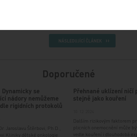
Sdílejte článek
NÁSLEDUJÍCÍ ČLÁNEK
Doporučené
: Dynamicky se
Přehnané uklízení ničí 
ející nádory nemůžeme
stejně jako kouření
odle rigidních protokolů
10. 12. 2024
4
Dalším rizikovým faktorem pr
plicních onemocnění může bý
r. Jaroslavu Štěrbovi, Ph.D.,
vedle kouření i dlouhodobá ex
vi Kliniky dětské onkologie