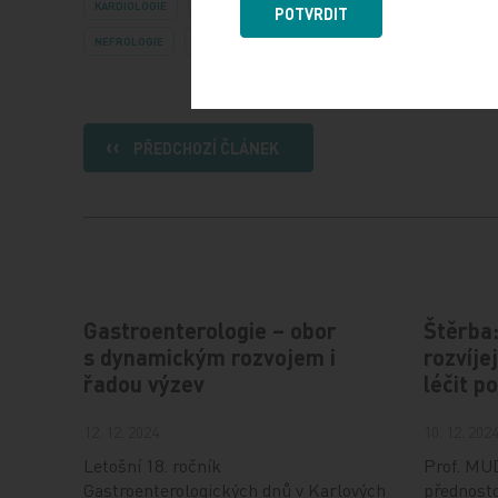
KARDIOLOGIE
DIABETOLOGIE
PRIMÁRNÍ PÉČE
POTVRDIT
NEFROLOGIE
ROZHOVORY
PŘEDCHOZÍ ČLÁNEK
Gastroenterologie – obor
Štěrba
s dynamickým rozvojem i
rozvíj
řadou výzev
léčit p
12. 12. 2024
10. 12. 202
Letošní 18. ročník
Prof. MUD
Gastroenterologických dnů v Karlových
přednosto