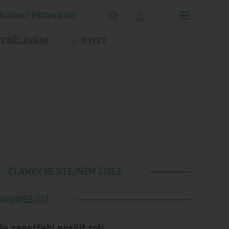
BJEDNAT PŘEDPLATNÉ
VZDĚLÁVÁNÍ
KVÍZY
ČLÁNKY VE STEJNÉM ČÍSLE
SOUVISEJÍCÍ
Je zapotřebí posílit roli