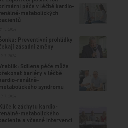
primární péče v léčbě kardio-
renálně-metabolických
pacientů
24. 3. 2024
Šonka: Preventivní prohlídky
čekají zásadní změny
19. 7. 2024
Vrablík: Sdílená péče může
překonat bariéry v léčbě
kardio-renálně-
metabolického syndromu
19. 7. 2024
Klíče k záchytu kardio-
renálně-metabolického
pacienta a včasné intervenci