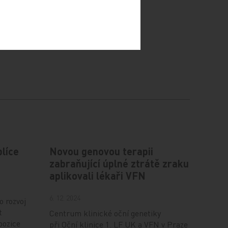
plíce
Novou genovou terapii
zabraňující úplné ztrátě zraku
aplikovali lékaři VFN
6. 12. 2024
o rozvoj
t
Centrum klinické oční genetiky
pozice
při Oční klinice 1. LF UK a VFN v Praze