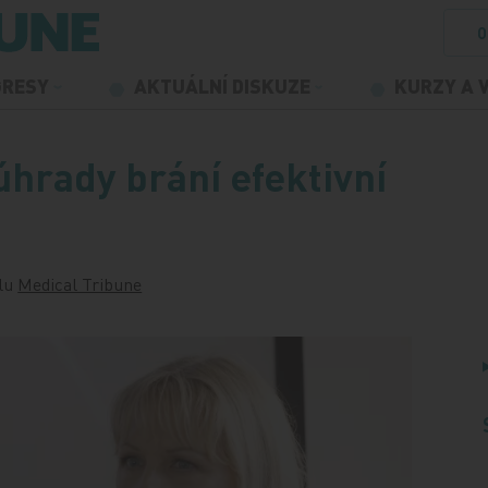
O
GRESY
AKTUÁLNÍ DISKUZE
KURZY A 
hrady brání efektivní
ulu
Medical Tribune