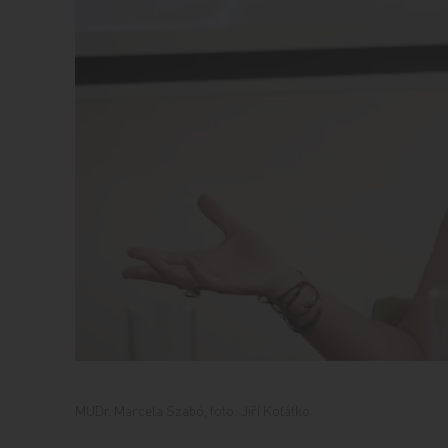
MUDr. Marcela Szabó, foto: Jiří Koťátko