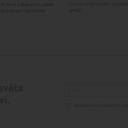
čisticím přípravkům, zejména
FN Brno a vedoucímu jedné
sprejů.…
ných skupin Národního
 světa
ví.
Souhlasím se zasíláním ne