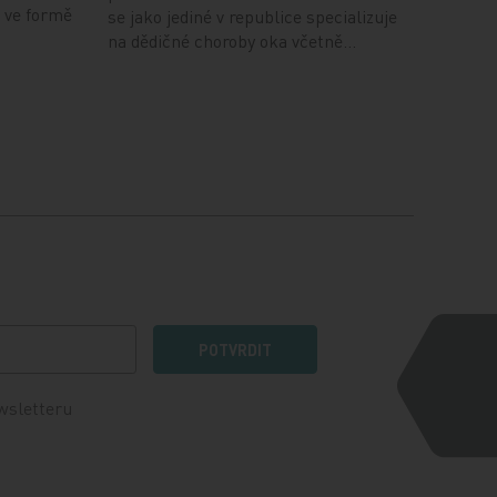
 ve formě
se jako jediné v republice specializuje
na dědičné choroby oka včetně…
POTVRDIT
wsletteru