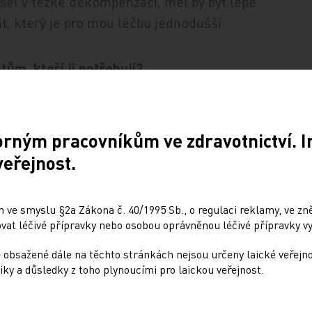
šel v těžké dekompenzaci, měl by být lépe
t, který je pro mou léčbu jednodušší.
ům, kteří ji potřebují?
ražší než ta stávající. Pojišťovny mají
přísná. Léky se dostanou k pacientovi, který
orným pracovníkům ve zdravotnictví. 
středně závažná až závažná dekompenzace.
veřejnost.
i dříve, ideálně na začátku jeho
 ve smyslu §2a Zákona č. 40/1995 Sb., o regulaci reklamy, ve zněn
at léčivé přípravky nebo osobou oprávněnou léčivé přípravky vy
tví
Minuty Medical Tribune
s aplikací
 obsažené dále na těchto stránkách nejsou určeny laické veřejn
iky a důsledky z toho plynoucími pro laickou veřejnost.