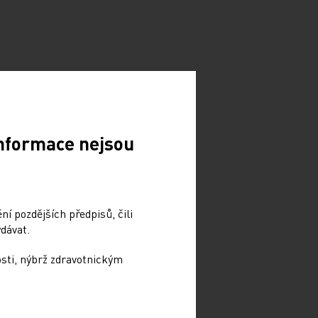
Informace nejsou
í pozdějších předpisů, čili
dávat.
osti, nýbrž zdravotnickým