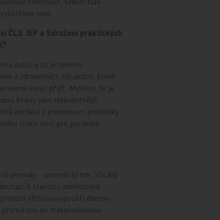
ělesnou hmotnost, krevní tlak
a vyšetříme moč.
ví ČLS JEP a Sdružení praktických
í?
omu došlo a co je nového.
íme o zdravotních situacích, které
emáme šanci přijít. Myslím, že je
dou brány jako relevantnější
ntů odchází z preventivní prohlídky
vního tlaku není pro pacienta
hé periody – osmnáctý rok, třicátý
dochází k tranzici, adolescent
 protože většinou opouští domov,
mě promítnou do metabolického