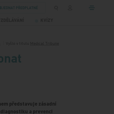
BJEDNAT PŘEDPLATNÉ
VZDĚLÁVÁNÍ
KVÍZY
c
Vyšlo v titulu
Medical Tribune
onat
mem představuje zásadní
 diagnostiku a prevenci