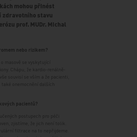
ídkách mohou přinést
ní zdravotního stavu
erózu prof. MUDr. Michal
dromem nebo rizikem?
e o masově se vyskytující
iony. Chápu, že kardio-renálně-
še souvisí se vším a že pacienti,
t také onemocnění dalších
ikových pacientů?
oručených postupech pro péči
, zjistíme, že jich není tolik.
lární filtrace na to nepřijdeme.