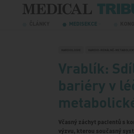
Přeskočit na obsah
ČLÁNKY
MEDISEKCE
KON
KARDIOLOGIE
KARDIO-RENÁLNĚ-METABOLICK
Vrablík: Sd
bariéry v l
metabolick
Včasný záchyt pacientů s 
výzvu, kterou současný syst