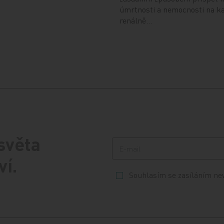
úmrtnosti a nemocnosti na ka
renálně…
 světa
ví.
Souhlasím se zasíláním ne