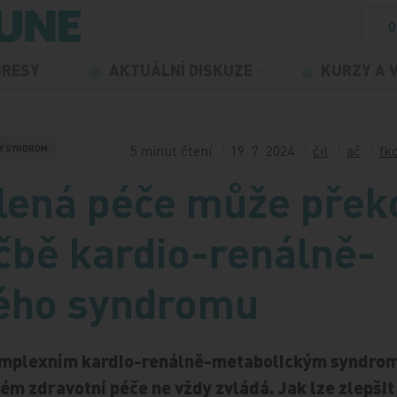
O
GRESY
AKTUÁLNÍ DISKUZE
KURZY A 
5 minut čtení
19. 7. 2024
čil
ač
fk
Ý SYNDROM
ílená péče může přek
éčbě kardio-renálně-
ého syndromu
komplexním kardio-renálně-metabolickým syndro
ém zdravotní péče ne vždy zvládá. Jak lze zlepšit