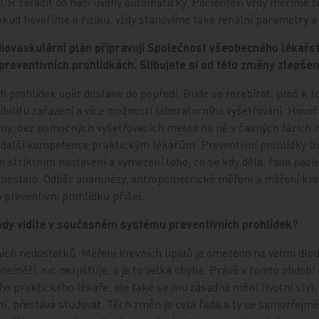
CR zařadit do naší úvahy automaticky. Pacientovi vždy měříme t
pokud hovoříme o riziku, vždy stanovíme také renální parametry 
iovaskulární plán připravují Společnost všeobecného lékařst
reventivních prohlídkách. Slibujete si od této změny zlepšen
ch prohlídek opět dostane do popředí. Bude se rozebírat, proč k t
bilitu zařazení a více možností laboratorního vyšetřování. Hovoř
my, bez pomocných vyšetřovacích metod na ně v časných fázích n
další kompetence praktickým lékařům. Preventivní prohlídky bu
 striktním nastavení a vymezení toho, co se kdy dělá, řada pacie
oc nestalo. Odběr anamnézy, antropometrické měření a měření kre
preventivní prohlídku přišel.
edy vidíte v současném systému preventivních prohlídek?
ch nedostatků. Měření krevních lipidů je omezeno na velmi dlou
neměří, nic nezjišťuje, a je to velká chyba. Právě v tomto období 
o praktického lékaře, ale také se mu zásadně mění životní styl,
ní, přestává studovat. Těch změn je celá řada a ty se samozřej