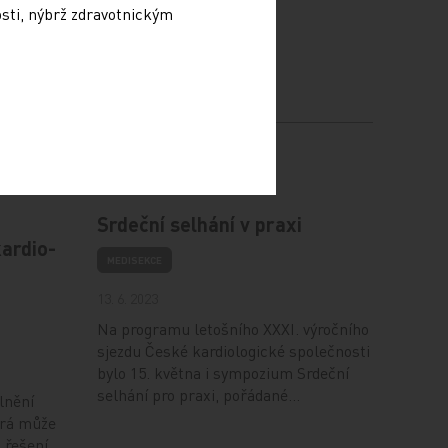
lená péče je koncept, který zazněl
osti, nýbrž zdravotnickým
d, že tento koncept zazněl, protože
bude to lepší, než když si je
Srdeční selhání v praxi
kardio-
MEDISEKCE
13. 6. 2023
Na programu letošního XXXI. výročního
sjezdu České kardiologické společnosti
bylo 15. května i sympozium Srdeční
selhání pro praxi, pořádané…
olnění
erá může
 řešení