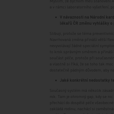
Myslím, že bychom měli stanovení A
a v rámci laboratorního vyšetření, 
V návaznosti na Národní kard
lékařů ČR změnu vyhlášky o p
Slibuji, protože se téma preventivní
Navrhovaná změna přináší větší flexi
nevyvolávají žádné speciální sympto
to krok správným směrem a přináší 
součást péče, protože při současném
a vlastně si říká, že se toho tak m
dostatečně pádným důvodem, aby na 
Jaké konkrétní nedostatky t
Současný systém má několik zásadní
rok. Tam je ohromný gap, kdy se nic 
přechází do dospělé péče všeobecnéh
zakládá rodinu, nachází si zaměstná