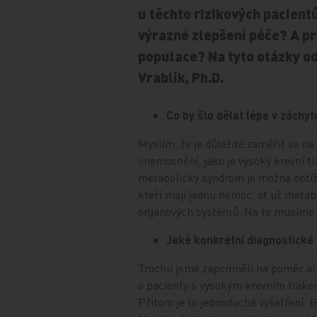
u těchto rizikových pacient
výrazné zlepšení péče? A pr
populace? Na tyto otázky od
Vrablík, Ph.D.
Co by šlo dělat lépe v zách
Myslím, že je důležité zaměřit se na 
onemocnění, jako je vysoký krevní t
metabolický syndrom je možná obtížně
kteří mají jednu nemoc, ať už meta
orgánových systémů. Na to musíme v
Jaké konkrétní diagnostické
Trochu jsme zapomněli na poměr albu
o pacienty s vysokým krevním tlakem.
Přitom je to jednoduché vyšetření. 