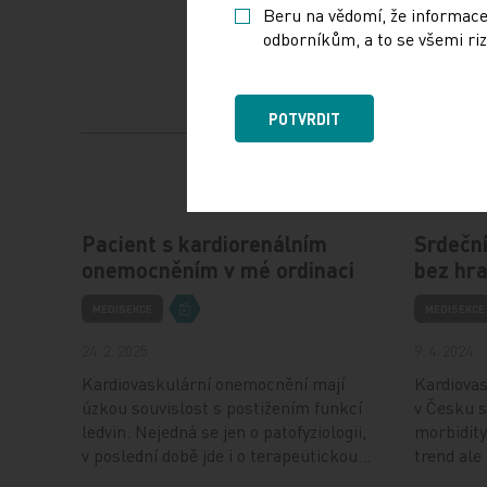
z péče definované předáním pacienta 
Beru na vědomí, že informace
na kulatém stole o kardio-renálně-
odborníkům, a to se všemi riz
se mi líbí. Vystihuje rozdíl, který m
budeme předávat nebo posílat.
POTVRDIT
Pacient s kardiorenálním
Srdeční
onemocněním v mé ordinaci
bez hra
MEDISEKCE
MEDISEKCE
24. 2. 2025
9. 4. 2024
Kardiovaskulární onemocnění mají
Kardiovas
úzkou souvislost s postižením funkcí
v Česku s
ledvin. Nejedná se jen o patofyziologii,
morbidity
v poslední době jde i o terapeutickou…
trend ale