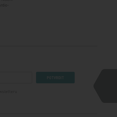
rdio-
POTVRDIT
wsletteru