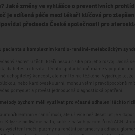
ů? Jaké změny ve vyhlášce o preventivních prohl
oč je sdílená péče mezi lékaři klíčová pro zlepše
povídal předseda České společnosti pro ateroskl
ytu pacienta s komplexním kardio-renálně-metabolickým syn
včasný záchyt u těch, kteří nesou rizika pro jeho rozvoj. Jedná s
lak, diabetes a obezita. Těchto spoluobčanů máme v populaci mil
 uchopitelný koncept, ale není to nic těžkého. Vyjadřuje to, že v
bolickou, nebo kardiovaskulární, mohou velmi pravděpodobně mí
čas pomyslet a provést jednoduchá diagnostická opatření.
 metody bychom měli využívat pro včasné odhalení těchto riz
min/kreatinin v ranní moči, ale už více než deset let je v dop
 Když se podíváme na to, kolik z našich pacientů má ACR stanoven
Bez vyšetření moči, plazmy na renální parametry a odhadu glomeru