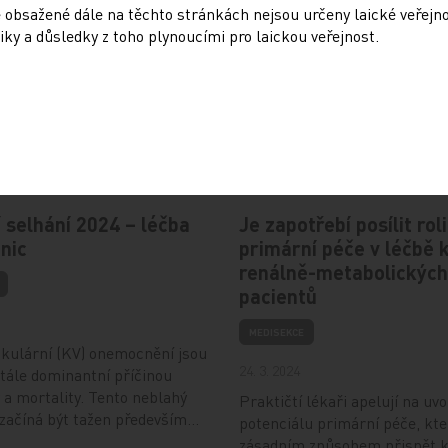
do péče jiného odborníka do systému, kde je pacient sdílen. Sdí
 obsažené dále na těchto stránkách nejsou určeny laické veřejn
metabolickém pacientovi organizovaném Medical Tribune. Jsem rá
iky a důsledky z toho plynoucími pro laickou veřejnost.
ůže přinést zlepšení stavu našich pacientů. Když je budeme sdílet, 
Doporučené
 selhání 2024 – léčba
Je zapotřebí posílit roli
nic
primární péče v léčbě 
renálně-metabolických
pacientů
MEDISEKCE
kulární (KV) onemocnění jsou
24. 3. 2024
tále dominantní příčinou
 a mortality. Tento neblahý
Praktičtí lékaři apelují na uv
 začíná být tažen především…
potenciálu primární péče, kt
zásadním způsobem přispět k