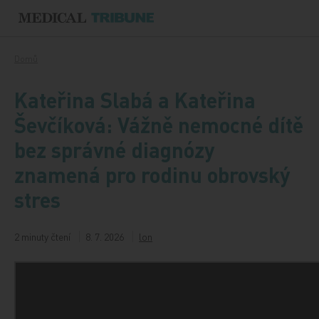
Přeskočit na obsah
Domů
Kateřina Slabá a Kateřina
Ševčíková: Vážně nemocné dítě
bez správné diagnózy
znamená pro rodinu obrovský
stres
2 minuty čtení
8. 7. 2026
lon