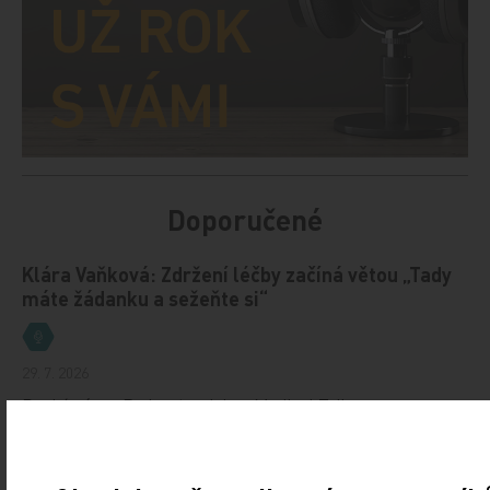
Doporučené
Klára Vaňková: Zdržení léčby začíná větou „Tady
máte žádanku a sežeňte si“
29. 7. 2026
Druhý názor. Podcast redakce Medical Tribune
a Tribune.cz o aktuálních tématech v medicíně
a zdravotnictví s osobnostmi, které o nich mají co říct.