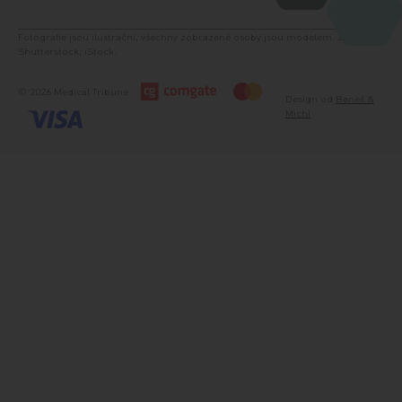
Fotografie jsou ilustrační, všechny zobrazené osoby jsou modelem. Zdroj:
Shutterstock, iStock.
© 2026 Medical Tribune
Design od
Beneš &
Michl