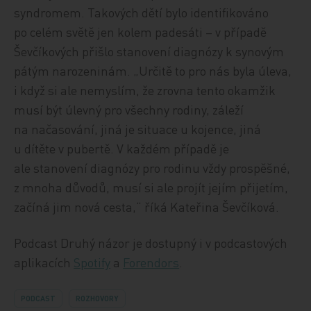
syndromem. Takových dětí bylo identifikováno
po celém světě jen kolem padesáti – v případě
Ševčíkových přišlo stanovení diagnózy k synovým
pátým narozeninám. „Určitě to pro nás byla úleva,
i když si ale nemyslím, že zrovna tento okamžik
musí být úlevný pro všechny rodiny, záleží
na načasování, jiná je situace u kojence, jiná
u dítěte v pubertě. V každém případě je
ale stanovení diagnózy pro rodinu vždy prospěšné,
z mnoha důvodů, musí si ale projít jejím přijetím,
začíná jim nová cesta,“ říká Kateřina Ševčíková.
Podcast Druhý názor je dostupný i v podcastových
aplikacích
Spotify
a
Forendors
.
PODCAST
ROZHOVORY