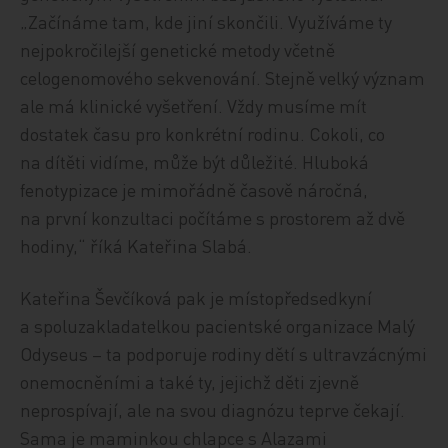
„Začínáme tam, kde jiní skončili. Využíváme ty
nejpokročilejší genetické metody včetně
celogenomového sekvenování. Stejně velký význam
ale má klinické vyšetření. Vždy musíme mít
dostatek času pro konkrétní rodinu. Cokoli, co
na dítěti vidíme, může být důležité. Hluboká
fenotypizace je mimořádně časově náročná,
na první konzultaci počítáme s prostorem až dvě
hodiny,“ říká Kateřina Slabá.
Kateřina Ševčíková pak je místopředsedkyní
a spoluzakladatelkou pacientské organizace Malý
Odyseus – ta podporuje rodiny dětí s ultravzácnými
onemocněními a také ty, jejichž děti zjevně
neprospívají, ale na svou diagnózu teprve čekají.
Sama je maminkou chlapce s Alazami