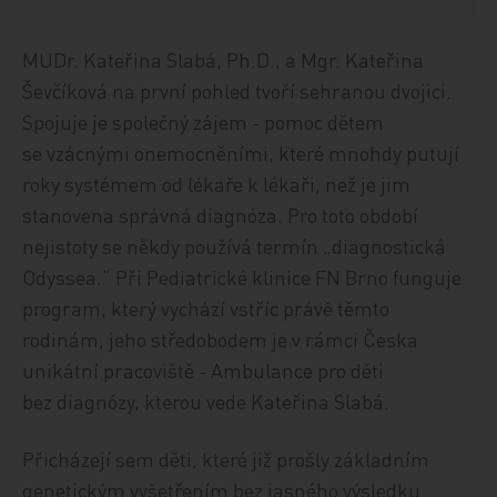
MUDr. Kateřina Slabá, Ph.D., a Mgr. Kateřina
Ševčíková na první pohled tvoří sehranou dvojici.
Spojuje je společný zájem - pomoc dětem
se vzácnými onemocněními, které mnohdy putují
roky systémem od lékaře k lékaři, než je jim
stanovena správná diagnóza. Pro toto období
nejistoty se někdy používá termín „diagnostická
Odyssea.“ Při Pediatrické klinice FN Brno funguje
program, který vychází vstříc právě těmto
rodinám, jeho středobodem je v rámci Česka
unikátní pracoviště - Ambulance pro děti
bez diagnózy, kterou vede Kateřina Slabá.
Přicházejí sem děti, které již prošly základním
genetickým vyšetřením bez jasného výsledku.