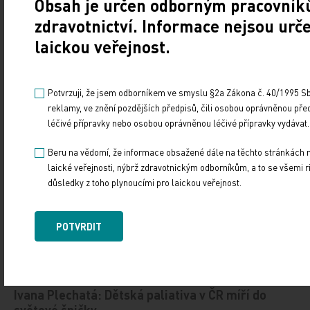
Obsah je určen odborným pracovník
Ivan Duškov: Ve zdravotnictví musíme najít
zdravotnictví. Informace nejsou urč
miliardy. Máme na to rok
laickou veřejnost.
22. 7. 2026
Potvrzuji, že jsem odborníkem ve smyslu §2a Zákona č. 40/1995 Sb.
Druhý názor. Podcast redakce Medical Tribune
a Tribune.cz o aktuálních tématech v medicíně
reklamy, ve znění pozdějších předpisů, čili osobou oprávněnou pře
a zdravotnictví s osobnostmi, které o nich mají co říct.
léčivé přípravky nebo osobou oprávněnou léčivé přípravky vydávat.
Beru na vědomí, že informace obsažené dále na těchto stránkách 
Jitka Vojtová: Bez digitalizace tápeme v mlhovině
laické veřejnosti, nýbrž zdravotnickým odborníkům, a to se všemi ri
důsledky z toho plynoucími pro laickou veřejnost.
15. 7. 2026
POTVRDIT
Druhý názor. Podcast redakce Medical Tribune
a Tribune.cz o aktuálních tématech v medicíně
a zdravotnictví s osobnostmi, které o nich mají co říct.
Ivana Plechatá: Dětská paliativa v ČR míří do
světové špičky