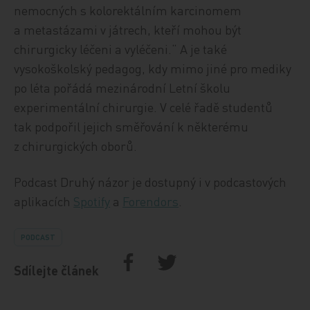
nemocných s kolorektálním karcinomem
a metastázami v játrech, kteří mohou být
chirurgicky léčeni a vyléčeni.“ A je také
vysokoškolský pedagog, kdy mimo jiné pro mediky
po léta pořádá mezinárodní Letní školu
experimentální chirurgie. V celé řadě studentů
tak podpořil jejich směřování k některému
z chirurgických oborů.
Podcast Druhý názor je dostupný i v podcastových
aplikacích
Spotify
a
Forendors
.
PODCAST
Sdílejte článek