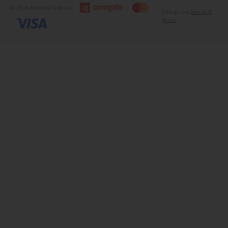
© 2026 Medical Tribune
Design od
Beneš &
Michl