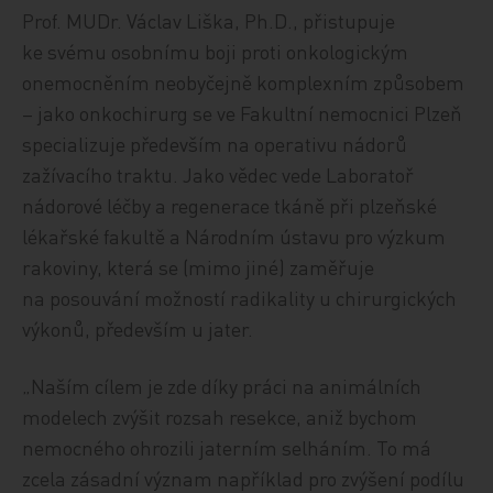
Prof. MUDr. Václav Liška, Ph.D., přistupuje
ke svému osobnímu boji proti onkologickým
onemocněním neobyčejně komplexním způsobem
– jako onkochirurg se ve Fakultní nemocnici Plzeň
specializuje především na operativu nádorů
zažívacího traktu. Jako vědec vede Laboratoř
nádorové léčby a regenerace tkáně při plzeňské
lékařské fakultě a Národním ústavu pro výzkum
rakoviny, která se (mimo jiné) zaměřuje
na posouvání možností radikality u chirurgických
výkonů, především u jater.
„Naším cílem je zde díky práci na animálních
modelech zvýšit rozsah resekce, aniž bychom
nemocného ohrozili jaterním selháním. To má
zcela zásadní význam například pro zvýšení podílu