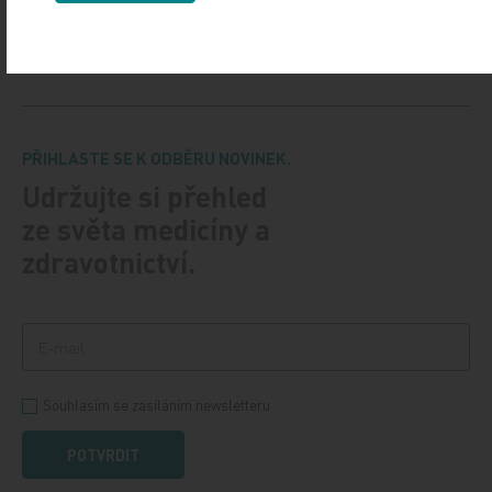
Druhý názor. Podcast redakce Medical Tribune
a Tribune.cz o aktuálních tématech v medicíně
a zdravotnictví s osobnostmi, které o nich mají co říct.
PŘIHLASTE SE K ODBĚRU NOVINEK.
Udržujte si přehled
ze světa medicíny a
zdravotnictví.
Souhlasím se zasíláním newsletteru
POTVRDIT