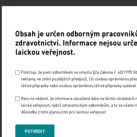
29. 7. 2026
Druhý názor. Podcast redakce Medical Tribune
a Tribune.cz o aktuálních tématech v medicíně
a zdravotnictví s osobnostmi, které o nich mají co říct.
Obsah je určen odborným pracovník
zdravotnictví. Informace nejsou urč
Ivan Duškov: Ve zdravotnictví musíme najít
laickou veřejnost.
miliardy. Máme na to rok
22. 7. 2026
Potvrzuji, že jsem odborníkem ve smyslu §2a Zákona č. 40/1995 Sb.
reklamy, ve znění pozdějších předpisů, čili osobou oprávněnou pře
Druhý názor. Podcast redakce Medical Tribune
léčivé přípravky nebo osobou oprávněnou léčivé přípravky vydávat.
a Tribune.cz o aktuálních tématech v medicíně
a zdravotnictví s osobnostmi, které o nich mají co říct.
Beru na vědomí, že informace obsažené dále na těchto stránkách 
laické veřejnosti, nýbrž zdravotnickým odborníkům, a to se všemi ri
Jitka Vojtová: Bez digitalizace tápeme v mlhovině
důsledky z toho plynoucími pro laickou veřejnost.
15. 7. 2026
POTVRDIT