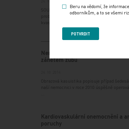
24. 10. 2014
Beru na vědomí, že informace
SOUHRN Šumivé víno se vyrábí dvojím fer
odborníkům, a to se všemi riz
probíhá v sudech a druhý v lahvích. Druhéh
kvasinek a…
POTVRDIT
Nemocný po operaci srdce se zdá
zánětem zubu
24. 10. 2014
Obrazová kasuistika popisuje případ šedesát
naší nemocnici v roce 2010 úspěšně operová
…
Kardiovaskulární onemocnění a a
poruchy