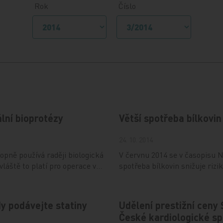
Rok
Číslo
ální bioprotézy
Větší spotřeba bílkovin 
24. 10. 2014
opně používá raději biologická
V červnu 2014 se v časopisu Ne
láště to platí pro operace v…
spotřeba bílkovin snižuje riz
y podávejte statiny
Udělení prestižní ceny
České kardiologické sp