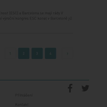
nost (ESC) a Barcelona se mají rády V
ní výroční kongres ESC konal v Barceloně již
1
2
3
4
Další
Přihlášení
Kontakt