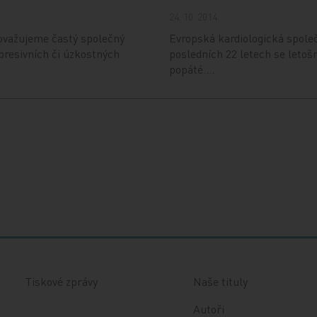
24. 10. 2014
važujeme častý společný
Evropská kardiologická společ
presivních či úzkostných
posledních 22 letech se letoš
popáté.…
Tiskové zprávy
Naše tituly
Autoři