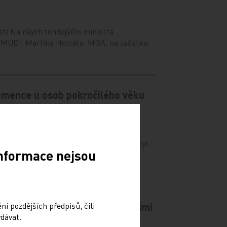
sti Na návrh tehdejšího ministra
y MUDr. Martina Holcáta, MBA, na začátku
 demence u osob pokročilého věku
sledovala vztah mezi užíváním statinů a
lace starší 65 let. Při zahájení studie byl…
Informace nejsou
í pozdějších předpisů, čili
 nemocné s akutními koronárními
dávat.