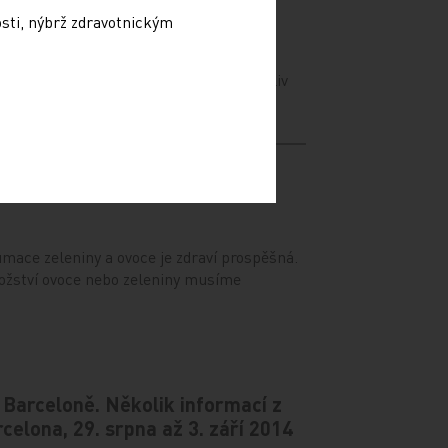
osti, nýbrž zdravotnickým
dromy (AKS) jsou významnou příčinou
asná diagnostika a léčba mají zásadní vliv
 je zdraví prospěšné
mace zeleniny a ovoce je zdraví prospěšná.
nožství ovoce nebo zeleniny musíme
v Barceloně. Několik informací z
elona, 29. srpna až 3. září 2014