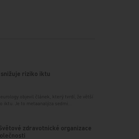
snižuje riziko iktu
urology objevil článek, který tvrdí, že větší
iko iktu. Je to metaanalýza sedmi…
 Světové zdravotnické organizace
olečnosti