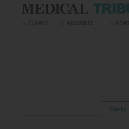
Přeskočit na obsah
ČLÁNKY
MEDISEKCE
KON
Články