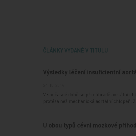
ČLÁNKY VYDANÉ V TITULU
Výsledky léčení insuficientní aort
24. 10. 2014
V současné době se při náhradě aortální chl
protéza než mechanická aortální chlopeň. Zv
U obou typů cévní mozkové příhod