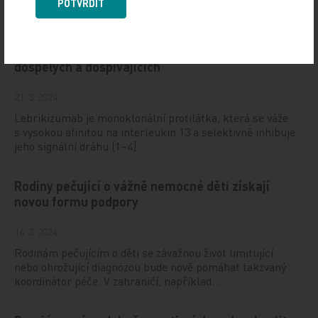
Evropská komise pro léčivé přípravky (EMA)
POTVRDIT
schválila k použití léčivý přípravek společnosti
Almirall – EBGLYSS® (lebrikizumab) pro léčbu
středně těžké až těžké atopické dermatitidy u
dospělých a dospívajících
21. 3. 2024
Lebrikizumab je monoklonální protilátka, která se váže
s vysokou afinitou na interleukin 13 a selektivně inhibuje
jeho signální dráhu [1–4].
Rodiny pečující o vážně nemocné děti získají
novou formu podpory
14. 3. 2024
Rodinám pečujícím o děti se závažnou život limitující
nebo ohrožující diagnózou bude nově pomáhat takzvaný
koordinátor péče. V zahraničí, například…