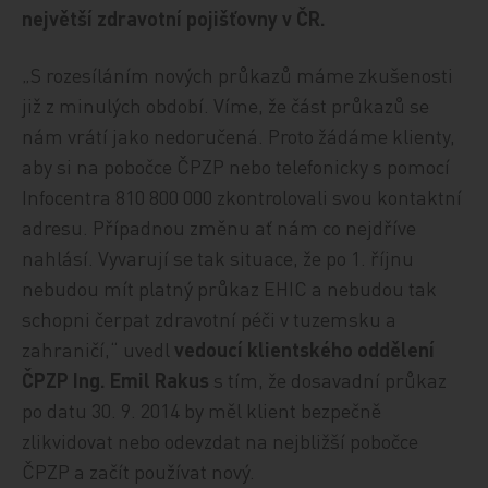
největší zdravotní pojišťovny v ČR.
„S rozesíláním nových průkazů máme zkušenosti
již z minulých období. Víme, že část průkazů se
nám vrátí jako nedoručená. Proto žádáme klienty,
aby si na pobočce ČPZP nebo telefonicky s pomocí
Infocentra 810 800 000 zkontrolovali svou kontaktní
adresu. Případnou změnu ať nám co nejdříve
nahlásí. Vyvarují se tak situace, že po 1. říjnu
nebudou mít platný průkaz EHIC a nebudou tak
schopni čerpat zdravotní péči v tuzemsku a
zahraničí,“ uvedl
vedoucí klientského oddělení
ČPZP Ing. Emil Rakus
s tím, že dosavadní průkaz
po datu 30. 9. 2014 by měl klient bezpečně
zlikvidovat nebo odevzdat na nejbližší pobočce
ČPZP a začít používat nový.