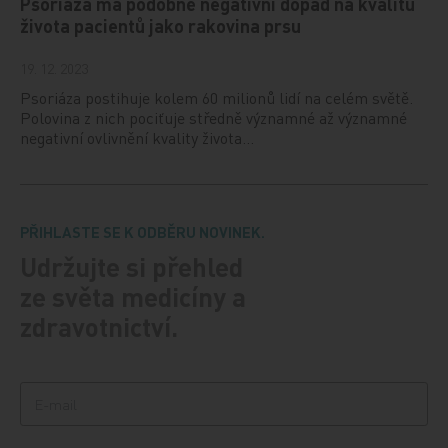
Psoriáza má podobně negativní dopad na kvalitu
života pacientů jako rakovina prsu
19. 12. 2023
Psoriáza postihuje kolem 60 milionů lidí na celém světě.
Polovina z nich pociťuje středně významné až významné
negativní ovlivnění kvality života…
PŘIHLASTE SE K ODBĚRU NOVINEK.
Udržujte si přehled
ze světa medicíny a
zdravotnictví.