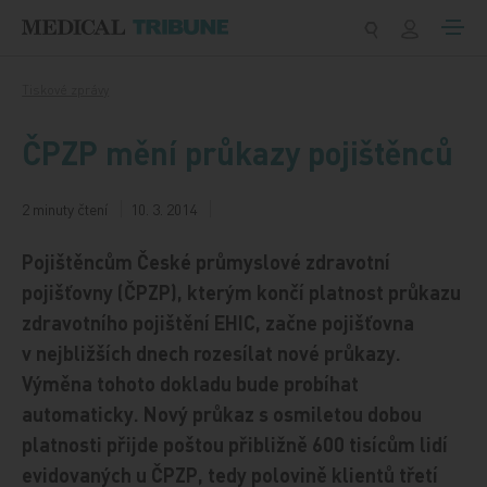
Přeskočit na obsah
Tiskové zprávy
ČPZP mění průkazy pojištěnců
2 minuty čtení
10. 3. 2014
Pojištěncům České průmyslové zdravotní
pojišťovny (ČPZP), kterým končí platnost průkazu
zdravotního pojištění EHIC, začne pojišťovna
v nejbližších dnech rozesílat nové průkazy.
Výměna tohoto dokladu bude probíhat
automaticky. Nový průkaz s osmiletou dobou
platnosti přijde poštou přibližně 600 tisícům lidí
evidovaných u ČPZP, tedy polovině klientů třetí