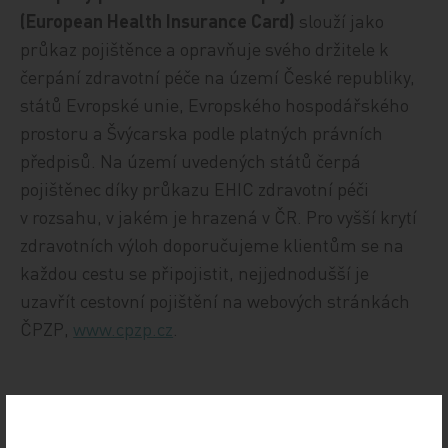
(European Health Insurance Card)
slouží jako
průkaz pojištěnce a opravňuje svého držitele k
čerpání zdravotní péče na území České republiky,
států Evropské unie, Evropského hospodářského
prostoru a Švýcarska podle platných právních
předpisů. Na území uvedených států čerpá
pojištěnec díky průkazu EHIC zdravotní péči
v rozsahu, v jakém je hrazená v ČR. Pro vyšší krytí
zdravotních výloh doporučujeme klientům se na
každou cestu se připojistit, nejjednodušší je
uzavřít cestovní pojištění na webových stránkách
ČPZP,
www.cpzp.cz
.
Zdroj: tisková zpráva