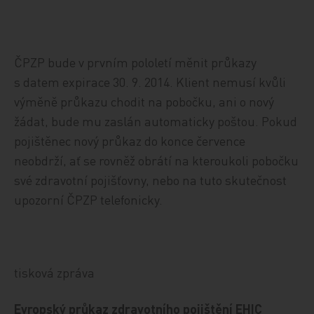
ČPZP bude v prvním pololetí měnit průkazy
s datem expirace 30. 9. 2014. Klient nemusí kvůli
výměně průkazu chodit na pobočku, ani o nový
žádat, bude mu zaslán automaticky poštou. Pokud
pojištěnec nový průkaz do konce července
neobdrží, ať se rovněž obrátí na kteroukoli pobočku
své zdravotní pojišťovny, nebo na tuto skutečnost
upozorní ČPZP telefonicky.
tisková zpráva
Evropský průkaz zdravotního pojištění EHIC