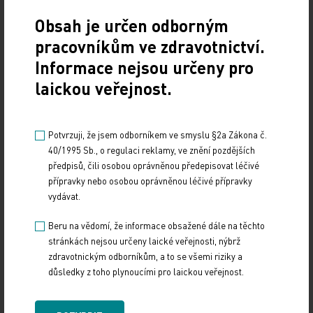
Obsah je určen odborným
TISKOVÉ ZPRÁVY
pracovníkům ve zdravotnictví.
Sdílejte článek
Informace nejsou určeny pro
laickou veřejnost.
Potvrzuji, že jsem odborníkem ve smyslu §2a Zákona č.
40/1995 Sb., o regulaci reklamy, ve znění pozdějších
Doporučené
předpisů, čili osobou oprávněnou předepisovat léčivé
přípravky nebo osobou oprávněnou léčivé přípravky
vydávat.
Informační dopis pro zdravotnické pracovníky
Beru na vědomí, že informace obsažené dále na těchto
25. 3. 2024
stránkách nejsou určeny laické veřejnosti, nýbrž
Paxlovid (nirmatrelvir; ritonavir): připomenutí život
zdravotnickým odborníkům, a to se všemi riziky a
ohrožujících až fatálních lékových interakcí s některými
důsledky z toho plynoucími pro laickou veřejnost.
imunosupresivy, včetně takrolimu