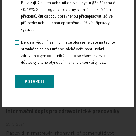
Potvrzuji, že jsem odborníkem ve smyslu §2a Zákona č.
tisková zpráva IKEM
40/1995 Sb., o regulaci reklamy, ve znění pozdějších
předpisů, čili osobou oprávněnou předepisovat léčivé
Zdroj: IKEM
přípravky nebo osobou oprávněnou léčivé přípravky
vydávat.
TISKOVÉ ZPRÁVY
Beru na vědomí, že informace obsažené dále na těchto
stránkách nejsou určeny laické veřejnosti, nýbrž
Sdílejte článek
zdravotnickým odborníkům, a to se všemi riziky a
důsledky z toho plynoucími pro laickou veřejnost.
POTVRDIT
Doporučené
Informační dopis pro zdravotnické pracovníky
25. 3. 2024
Paxlovid (nirmatrelvir; ritonavir): připomenutí život