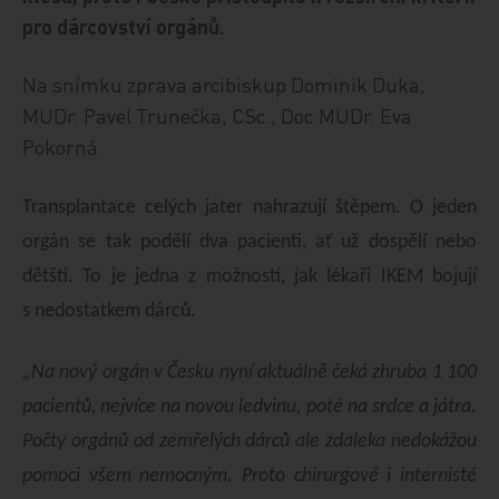
pro dárcovství orgánů.
Na snímku zprava arcibiskup Dominik Duka,
MUDr. Pavel Trunečka, CSc., Doc.MUDr. Eva
Pokorná.
Transplantace celých jater nahrazují štěpem. O jeden
orgán se tak podělí dva pacienti, ať už dospělí nebo
dětští. To je jedna z možností, jak lékaři IKEM bojují
s nedostatkem dárců.
„Na nový orgán v Česku nyní aktuálně čeká zhruba 1 100
pacientů, nejvíce na novou ledvinu, poté na srdce a játra.
Počty orgánů od zemřelých dárců ale zdaleka nedokážou
pomoci všem nemocným. Proto chirurgové i internisté