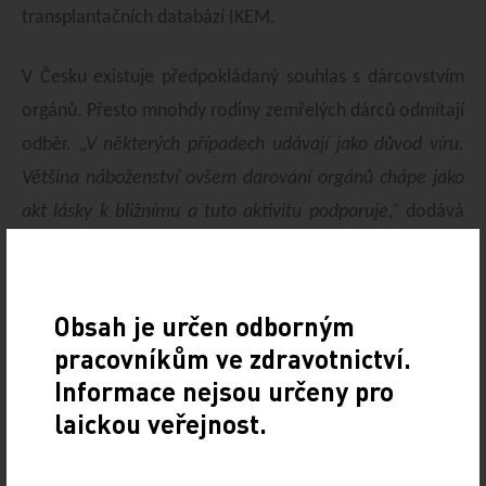
transplantačních databází IKEM.
V Česku existuje předpokládaný souhlas s dárcovstvím
orgánů. Přesto mnohdy rodiny zemřelých dárců odmítají
odběr.
„V některých případech udávají jako důvod víru.
Většina náboženství ovšem darování orgánů chápe jako
akt lásky k bližnímu a tuto aktivitu podporuje,“
dodává
Pokorná. Proto nad probíhající konferencí „Víra a
dárcovství“ převzal záštitu kardinál Dominik Duka.
Obsah je určen odborným
Institut klinické a experimentální medicíny na podporu
pracovníkům ve zdravotnictví.
dárcovství také spouští kampaň, která cílí na co nejširší
Informace nejsou určeny pro
publikum s tím, že každý jednotlivec může pomoci, ať už
laickou veřejnost.
cizím či svým blízkým.