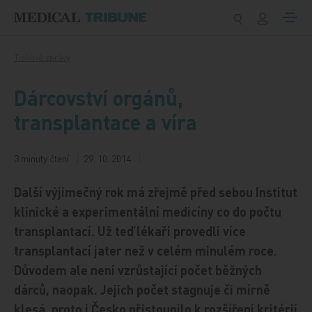
Přeskočit na obsah
Tiskové zprávy
Dárcovství orgánů,
transplantace a víra
3 minuty čtení
29. 10. 2014
Další výjimečný rok má zřejmě před sebou Institut
klinické a experimentální medicíny co do počtu
transplantací. Už teď lékaři provedli více
transplantací jater než v celém minulém roce.
Důvodem ale není vzrůstající počet běžných
dárců, naopak. Jejich počet stagnuje či mírně
klesá, proto i Česko přistoupilo k rozšíření kritérií