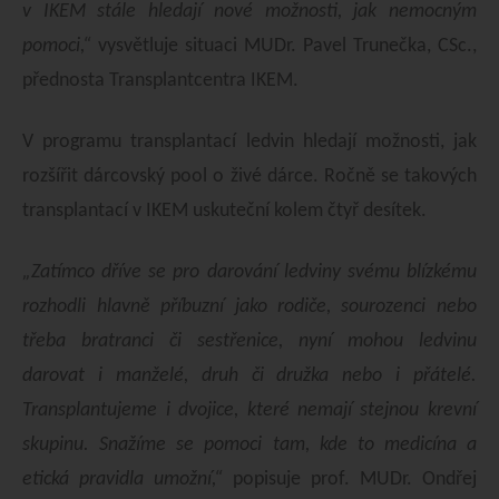
v IKEM stále hledají nové možnosti, jak nemocným
pomoci,“
vysvětluje situaci MUDr. Pavel Trunečka, CSc.,
přednosta Transplantcentra IKEM.
V programu transplantací ledvin hledají možnosti, jak
rozšířit dárcovský pool o živé dárce. Ročně se takových
transplantací v IKEM uskuteční kolem čtyř desítek.
„Zatímco dříve se pro darování ledviny svému blízkému
rozhodli hlavně příbuzní jako rodiče, sourozenci nebo
třeba bratranci či sestřenice, nyní mohou ledvinu
darovat i manželé, druh či družka nebo i přátelé.
Transplantujeme i dvojice, které nemají stejnou krevní
skupinu. Snažíme se pomoci tam, kde to medicína a
etická pravidla umožní,“
popisuje prof. MUDr. Ondřej