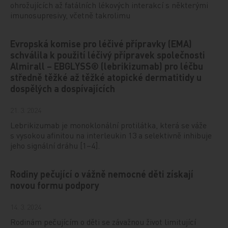
ohrožujících až fatálních lékových interakcí s některými
imunosupresivy, včetně takrolimu
Evropská komise pro léčivé přípravky (EMA)
schválila k použití léčivý přípravek společnosti
Almirall – EBGLYSS® (lebrikizumab) pro léčbu
středně těžké až těžké atopické dermatitidy u
dospělých a dospívajících
21. 3. 2024
Lebrikizumab je monoklonální protilátka, která se váže
s vysokou afinitou na interleukin 13 a selektivně inhibuje
jeho signální dráhu [1–4].
Rodiny pečující o vážně nemocné děti získají
novou formu podpory
14. 3. 2024
Rodinám pečujícím o děti se závažnou život limitující