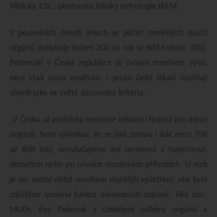
Viklický, CSc., přednosta Kliniky nefrologie IKEM.
V posledních deseti letech se počet zemřelých dárců
orgánů pohybuje kolem 200 za rok (v IKEM okolo 100).
Potenciál v České republice je ovšem mnohem vyšší,
není však zcela využíván. I proto čeští lékaři rozšířují
stejně jako ve světě dárcovská kritéria.
„V Česku už prakticky nemáme věkovou hranici pro dárce
orgánů. Není výjimkou, že se jimi stanou i lidé mezi 70ti
až 80ti lety, nevylučujeme ani nemocné s hypertenzí,
diabetem nebo po cévních mozkových příhodách. U nich
je ale nutné dělat mnohem složitější vyšetření, aby byla
zajištěna správná funkce darovaných orgánů,“
říká doc.
MUDr. Eva Pokorná z Oddělení odběru orgánů a