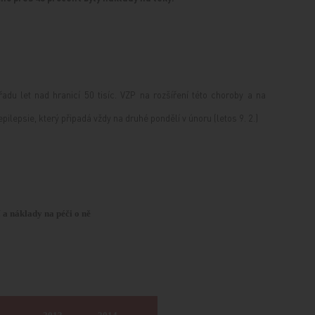
adu let nad hranicí 50 tisíc.
VZP na rozšíření této choroby a na
ilepsie, který připadá vždy na druhé pondělí v únoru (letos 9. 2.)
í a náklady na péči o ně