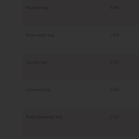
Plzeňský kraj
3 304
Karlovarský kraj
1 816
Ústecký kraj
4 537
Liberecký kraj
2 609
Královéhradecký kraj
2 517