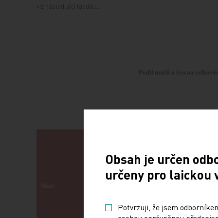
viz následující tabulku.
Podíl mužů a žen na celkovém
2011
2012
Obsah je určen odb
určeny pro laickou 
Muži
27 211
27 204
Potvrzuji, že jsem odborníkem
osobou oprávněnou předepisov