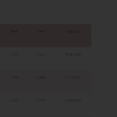
Muži
Ženy
Náklady
3 174
2 833
78 462 488
2 969
2 468
74 118 767
1 827
1 670
43 809 993