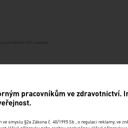
 počtu klientů VZP s epilepsií
2013
2014
orným pracovníkům ve zdravotnictví. 
veřejnost.
27 915
27 599
 ve smyslu §2a Zákona č. 40/1995 Sb., o regulaci reklamy, ve zněn
at léčivé přípravky nebo osobou oprávněnou léčivé přípravky vy