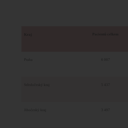
Pacientů celkem
Kraj
Praha
6 007
Středočeský kraj
5 437
Jihočeský kraj
3 497