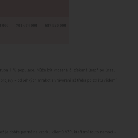
8 000
701 674 000
687 920 000
ruba 1 % populace. Může být vrozená či získaná (např. po úrazu,
 projevy – od lehkých mrákot a vrávorání až třeba po ztrátu vědomí
ož je dobře patrné na vzorku klientů VZP, kteří trpí touto nemocí –