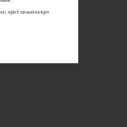
osti, nýbrž zdravotnickým