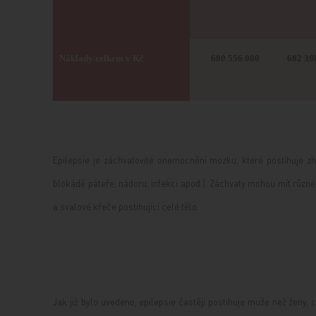
Náklady celkem v Kč
680 556 000
682 39
Epilepsie je záchvatovité onemocnění mozku, které postihuje zh
blokádě páteře, nádoru, infekci apod.). Záchvaty mohou mít různé
a svalové křeče postihující celé tělo.
Jak již bylo uvedeno, epilepsie častěji postihuje muže než ženy, c