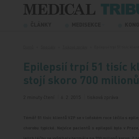
Přeskočit na obsah
ČLÁNKY
MEDISEKCE
KON
Domů
Speciály
Tiskové zprávy
Epilepsií trpí 51 tisíc kli
Epilepsií trpí 51 tisíc 
stojí skoro 700 milion
2 minuty čtení
6. 2. 2015
tisková zpráva
Téměř 51 tisíc klientů VZP se v loňském roce léčilo s epile
chorobu typické. Nejvíce pacientů s epilepsií bylo v Praz
jejich léčbu se vyšplhaly bezmála na 700 milionů korun. Z to