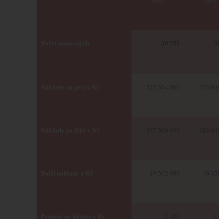
2011
2012
Počet nemocných
50 785
5
Náklady na péči v Kč
323 554 000
323 03
Náklady na léky v Kč
337 500 000
343 00
Další náklady v Kč
19 502 000
16 35
Průměr na klienta v Kč
13 400
1