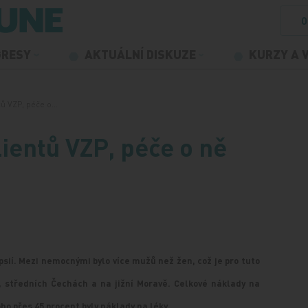
O
GRESY
AKTUÁLNÍ DISKUZE
KURZY A 
entů VZP, péče o…
klientů VZP, péče o ně
ů
psií. Mezi nemocnými bylo více mužů než žen, což je pro tuto
e, středních Čechách a na jižní Moravě. Celkové náklady na
ho přes 45 procent byly náklady na léky.