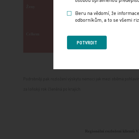
Ženy
23 574
23 248
Beru na vědomí, že informace
odborníkům, a to se všemi riz
Celkem
50 785
50 452
POTVRDIT
Podrobněji pak rozložení výskytu nemoci jak mezi oběma pohlavími,
za loňský rok členěná po krajích.
Regionální rozložení klientů VZ