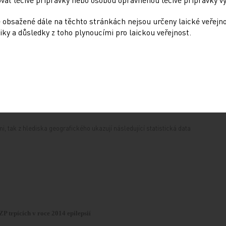
23 481
23 189
 obsažené dále na těchto stránkách nejsou určeny laické veřejn
iky a důsledky z toho plynoucími pro laickou veřejnost.
51 396
50 788
 tak z hlediska geografického ukazují následující statistická data
P trpících v roce 2014 epilepsií