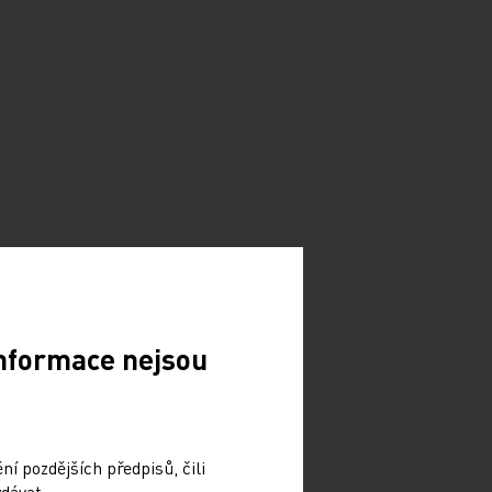
Informace nejsou
í pozdějších předpisů, čili
dávat.