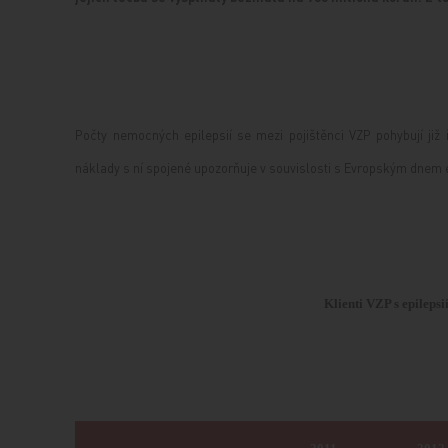
Počty nemocných epilepsií se mezi pojištěnci VZP pohybují již ř
náklady s ní spojené upozorňuje v souvislosti s Evropským dnem ep
Klienti VZP s epilepsi