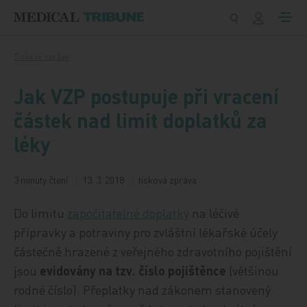
Přeskočit na obsah
Tiskové zprávy
Jak VZP postupuje při vracení
částek nad limit doplatků za
léky
3 minuty čtení
13. 3. 2018
tisková zpráva
Do limitu
započitatelné doplatky
na léčivé
přípravky a potraviny pro zvláštní lékařské účely
částečně hrazené z veřejného zdravotního pojištění
jsou
evidovány na tzv. číslo pojištěnce
(většinou
rodné číslo). Přeplatky nad zákonem stanovený