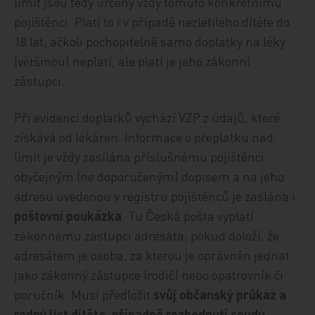
limit jsou tedy určeny vždy tomuto konkrétnímu
pojištěnci. Platí to i v případě nezletilého dítěte do
18 let, ačkoli pochopitelně samo doplatky na léky
(většinou) neplatí, ale platí je jeho zákonní
zástupci.
Při evidenci doplatků vychází VZP z údajů, které
získává od lékáren. Informace o přeplatku nad
limit je vždy zasílána příslušnému pojištěnci
obyčejným (ne doporučeným) dopisem a na jeho
adresu uvedenou v registru pojištěnců je zaslána i
poštovní poukázka
. Tu Česká pošta vyplatí
zákonnému zástupci adresáta, pokud doloží, že
adresátem je osoba, za kterou je oprávněn jednat
jako zákonný zástupce (rodič) nebo opatrovník či
poručník. Musí předložit
svůj občanský průkaz a
rodný list dítěte, případně rozhodnutí soudu