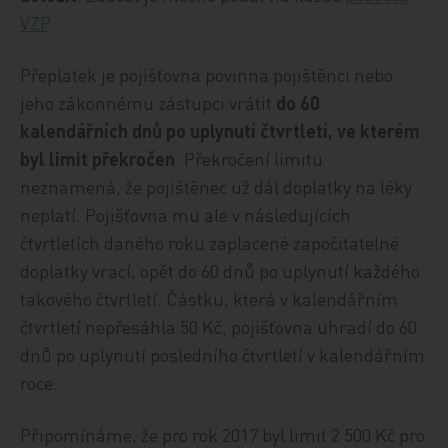
VZP
.
Přeplatek je pojišťovna povinna pojištěnci nebo
jeho zákonnému zástupci vrátit
do 60
kalendářních dnů po uplynutí čtvrtletí, ve kterém
byl limit překročen
. Překročení limitu
neznamená, že pojištěnec už dál doplatky na léky
neplatí. Pojišťovna mu ale v následujících
čtvrtletích daného roku zaplacené započitatelné
doplatky vrací, opět do 60 dnů po uplynutí každého
takového čtvrtletí. Částku, která v kalendářním
čtvrtletí nepřesáhla 50 Kč, pojišťovna uhradí do 60
dnů po uplynutí posledního čtvrtletí v kalendářním
roce.
Připomínáme, že pro rok 2017 byl limit 2 500 Kč pro