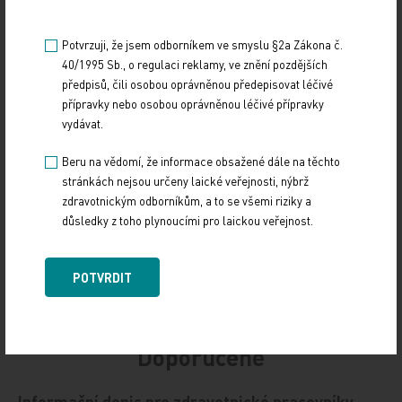
tomu dají plnou moc). Zástupnictví je dokonce
možno zřídit i v případě, že pojištěncem VZP je jen
Potvrzuji, že jsem odborníkem ve smyslu §2a Zákona č.
nezletilé dítě (či jiná zastupovaná osoba) a nikoli
40/1995 Sb., o regulaci reklamy, ve znění pozdějších
žadatel.
předpisů, čili osobou oprávněnou předepisovat léčivé
přípravky nebo osobou oprávněnou léčivé přípravky
vydávat.
Zdroj: VZP
Beru na vědomí, že informace obsažené dále na těchto
TISKOVÉ ZPRÁVY
stránkách nejsou určeny laické veřejnosti, nýbrž
zdravotnickým odborníkům, a to se všemi riziky a
Sdílejte článek
důsledky z toho plynoucími pro laickou veřejnost.
POTVRDIT
Doporučené
Informační dopis pro zdravotnické pracovníky