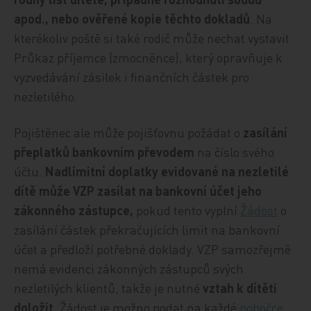
apod., nebo ověřené kopie těchto dokladů
. Na
kterékoliv poště si také rodič může nechat vystavit
Průkaz příjemce (zmocněnce), který opravňuje k
vyzvedávání zásilek i finančních částek pro
nezletilého.
Pojištěnec ale může pojišťovnu požádat o
zasílání
přeplatků bankovním převodem
na číslo svého
účtu.
Nadlimitní doplatky evidované na nezletilé
dítě může VZP zasílat na bankovní účet jeho
zákonného zástupce,
pokud tento vyplní
Žádost
o
zasílání částek překračujících limit na bankovní
účet a předloží potřebné doklady. VZP samozřejmě
nemá evidenci zákonných zástupců svých
nezletilých klientů, takže je nutné
vztah k dítěti
doložit
. Žádost je možno podat na každé
pobočce