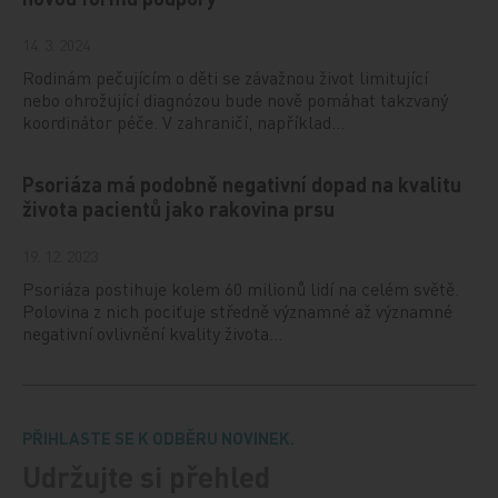
14. 3. 2024
Rodinám pečujícím o děti se závažnou život limitující
nebo ohrožující diagnózou bude nově pomáhat takzvaný
koordinátor péče. V zahraničí, například…
Psoriáza má podobně negativní dopad na kvalitu
života pacientů jako rakovina prsu
19. 12. 2023
Psoriáza postihuje kolem 60 milionů lidí na celém světě.
Polovina z nich pociťuje středně významné až významné
negativní ovlivnění kvality života…
PŘIHLASTE SE K ODBĚRU NOVINEK.
Udržujte si přehled