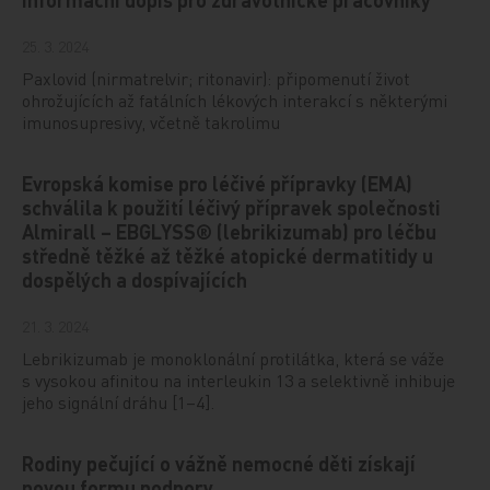
25. 3. 2024
Paxlovid (nirmatrelvir; ritonavir): připomenutí život
ohrožujících až fatálních lékových interakcí s některými
imunosupresivy, včetně takrolimu
Evropská komise pro léčivé přípravky (EMA)
schválila k použití léčivý přípravek společnosti
Almirall – EBGLYSS® (lebrikizumab) pro léčbu
středně těžké až těžké atopické dermatitidy u
dospělých a dospívajících
21. 3. 2024
Lebrikizumab je monoklonální protilátka, která se váže
s vysokou afinitou na interleukin 13 a selektivně inhibuje
jeho signální dráhu [1–4].
Rodiny pečující o vážně nemocné děti získají
novou formu podpory